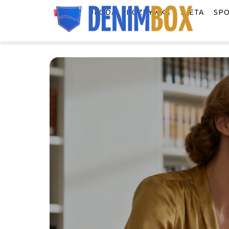
MODA
URODA
ROZRYWKA
DIETA
SP