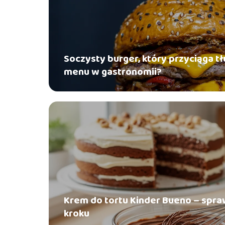
Soczysty burger, który przyciąga 
menu w gastronomii?
Krem do tortu Kinder Bueno – spra
kroku