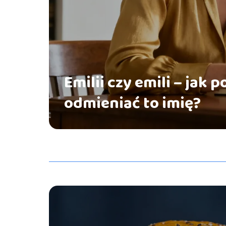
Emilii czy emili – jak 
odmieniać to imię?