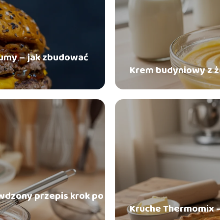
tłumy – jak zbudować
Krem budyniowy z żó
wdzony przepis krok po
Kruche Thermomix – 