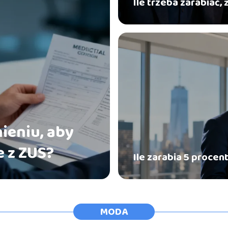
Ile trzeba zarabiać
nieniu, aby
 z ZUS?
Ile zarabia 5 proce
MODA