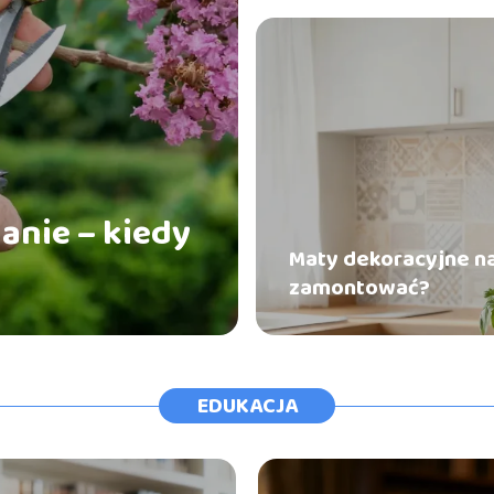
anie – kiedy
Maty dekoracyjne na 
zamontować?
EDUKACJA