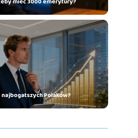
, żeby mieć 3000 emerytury?
nt najbogatszych Polaków?