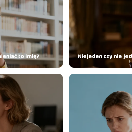
mieniać to imię?
Niejeden czy nie je