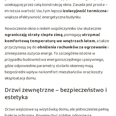
uciekającej przez całą konstrukcję okna. Zasada jest prosta –
im niższa wartość Uw, tym lepsza
izolacyjność termiczna
i
większa efektywność energetyczna budynku.
Nowoczesne okna o niskim współczynniku Uw skutecznie
ograniczają straty ciepła zimą
, pomagają
utrzymać
komfortową temperaturę we wnętrzach latem
, a także
przyczyniają się do
obniżenia rachunków za ogrzewanie
i
zmniejszenia zużycia energii. To szczególnie istotne w
przypadku budownictwa energooszczędnego i pasywnego,
gdzie odpowiednie parametry stolarki okiennej mają
bezpośredni wpływ na komfort mieszkańców oraz koszty
eksploatacji domu.
Drzwi zewnętrzne – bezpieczeństwo i
estetyka
Drzwi wejściowe są wizytówką domu, ale jednocześnie pełnią
funkcję ochronną. Powinny być solidne, odporne na