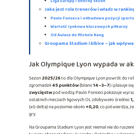
Liga Europy i obecny sezon
Jaka jest rola trenerów i władz w ranki
Paulo Fonseca i odbudowa pozycji sport
Wartość rynkowa kluczowych piłkarzy
Od Aulasa do Michele Kang
Groupama Stadium i kibice – jak wpływaj
Jak Olympique Lyon wypada w ak
Sezon
2025/26
to dla Olympique Lyon powrót do roli
zgromadził
45 punktów
(bilans
14–3–7
) i plasuje si
zwycięstw
pod wodzą Paulo Fonseci pokazuje wyraź
ostatnich meczach ligowych OL zdobywało średnio
1
(xG delta) na poziomie około
+0,20
, co potwierdza, ż
gry.
Na Groupama Stadium Lyon jest niemal nie do ruszen