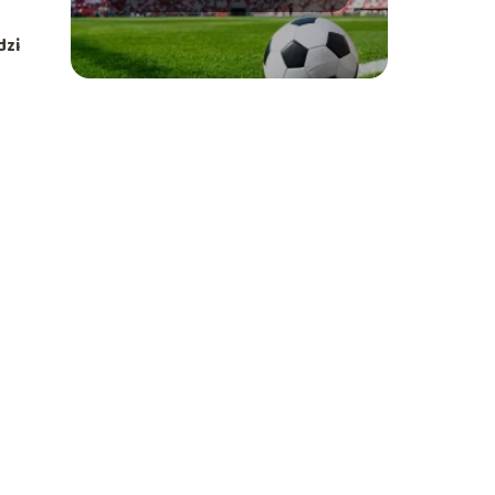
najlepsi strzelcy
dzi