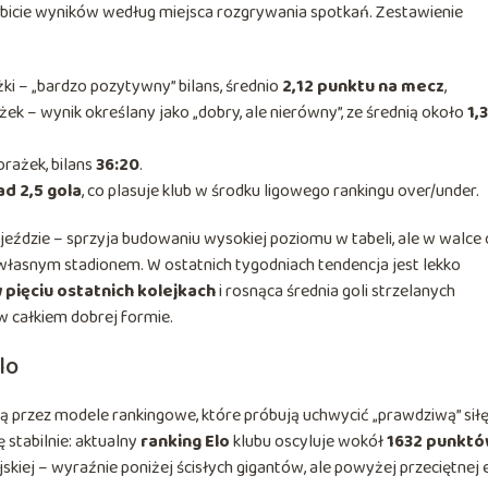
zbicie wyników według miejsca rozgrywania spotkań. Zestawienie
i – „bardzo pozytywny” bilans, średnio
2,12 punktu na mecz
,
ek – wynik określany jako „dobry, ale nierówny”, ze średnią około
1,
orażek, bilans
36:20
.
d 2,5 gola
, co plasuje klub w środku ligowego rankingu over/under.
yjeździe – sprzyja budowaniu wysokiej poziomu w tabeli, ale w walce 
łasnym stadionem. W ostatnich tygodniach tendencja jest lekko
 pięciu ostatnich kolejkach
i rosnąca średnia goli strzelanych
w całkiem dobrej formie.
lo
są przez modele rankingowe, które próbują uchwycić „prawdziwą” sił
 stabilnie: aktualny
ranking Elo
klubu oscyluje wokół
1632 punkt
kiej – wyraźnie poniżej ścisłych gigantów, ale powyżej przeciętnej e