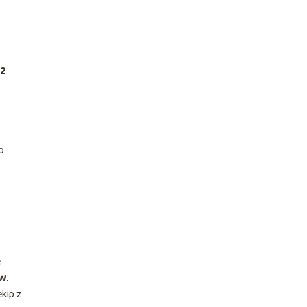
32
o
ę
ów
.
kip z