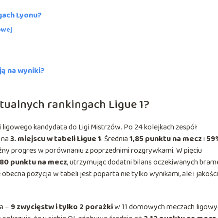
ngach Lyonu?
owej
ą na wyniki?
tualnych rankingach Ligue 1?
 ligowego kandydata do Ligi Mistrzów. Po 24 kolejkach zespół
ę na
3. miejscu w tabeli Ligue 1
. Średnia
1,85 punktu na mecz
i
59
ny progres w porównaniu z poprzednimi rozgrywkami. W pięciu
,80 punktu na mecz
, utrzymując dodatni bilans oczekiwanych bram
e obecna pozycja w tabeli jest poparta nie tylko wynikami, ale i jakośc
ia –
9 zwycięstw i tylko 2 porażki
w 11 domowych meczach ligowy