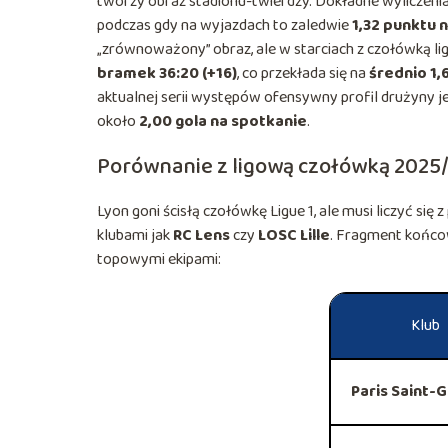
tworzy obraz stadionu-twierdzy. Dokładne wyliczenia
podczas gdy na wyjazdach to zaledwie
1,32 punktu 
„zrównoważony” obraz, ale w starciach z czołówką l
bramek 36:20 (+16)
, co przekłada się na
średnio 1,
aktualnej serii występów ofensywny profil drużyny je
około
2,00 gola na spotkanie
.
Porównanie z ligową czołówką 2025
Lyon goni ścisłą czołówkę Ligue 1, ale musi liczyć si
klubami jak
RC Lens
czy
LOSC Lille
. Fragment końcow
topowymi ekipami:
Klub
Paris Saint-