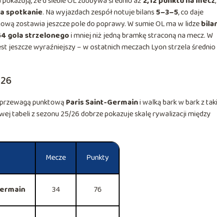
 pokazują, że u siebie OL zdobywa średnio aż
2,12 punktu na mecz
,
na spotkanie
. Na wyjazdach zespół notuje bilans
5–3–5
, co daje
igową zostawia jeszcze pole do poprawy. W sumie OL ma w lidze
bila
64 gola strzelonego
i mniej niż jedną bramkę straconą na mecz. W
st jeszcze wyraźniejszy – w ostatnich meczach Lyon strzela średnio
/26
ę z przewagą punktową
Paris Saint-Germain
i walką bark w bark z tak
ej tabeli z sezonu 25/26 dobrze pokazuje skalę rywalizacji między
Mecze
Punkty
Germain
34
76