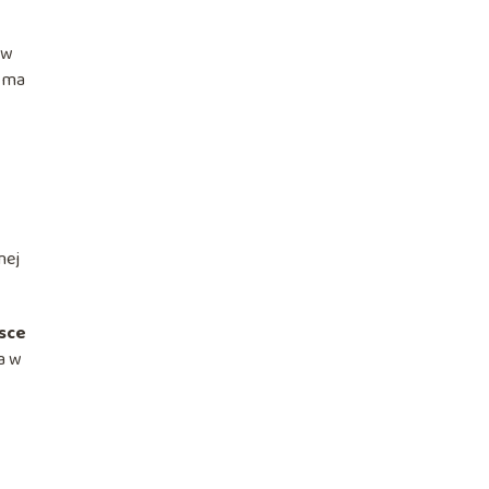
 w
i ma
nej
jsce
ja w