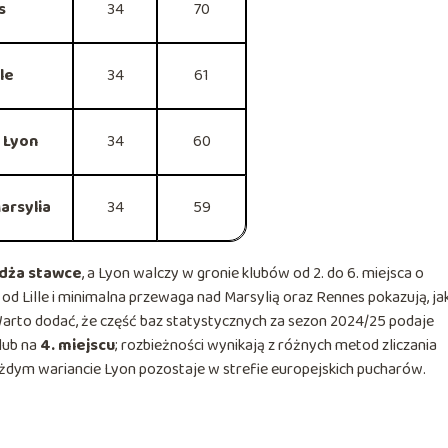
s
34
70
le
34
61
 Lyon
34
60
arsylia
34
59
dża stawce
, a Lyon walczy w gronie klubów od 2. do 6. miejsca o
od Lille i minimalna przewaga nad Marsylią oraz Rennes pokazują, ja
 Warto dodać, że część baz statystycznych za sezon 2024/25 podaje
klub na
4. miejscu
; rozbieżności wynikają z różnych metod zliczania
ażdym wariancie Lyon pozostaje w strefie europejskich pucharów.