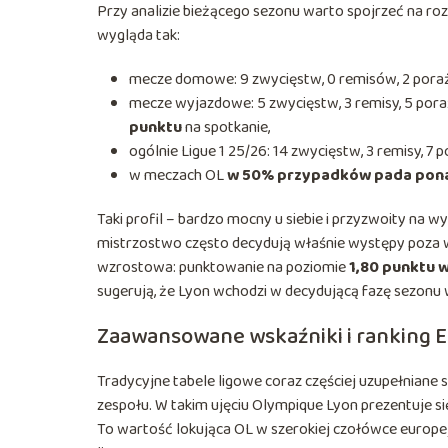
Przy analizie bieżącego sezonu warto spojrzeć na ro
wygląda tak:
mecze domowe: 9 zwycięstw, 0 remisów, 2 porażk
mecze wyjazdowe: 5 zwycięstw, 3 remisy, 5 poraż
punktu
na spotkanie,
ogólnie Ligue 1 25/26: 14 zwycięstw, 3 remisy, 7 p
w meczach OL
w 50% przypadków pada pona
Taki profil – bardzo mocny u siebie i przyzwoity na w
mistrzostwo często decydują właśnie występy poza w
wzrostowa: punktowanie na poziomie
1,80 punktu w
sugerują, że Lyon wchodzi w decydującą fazę sezonu 
Zaawansowane wskaźniki i ranking E
Tradycyjne tabele ligowe coraz częściej uzupełniane 
zespołu. W takim ujęciu Olympique Lyon prezentuje się
To wartość lokująca OL w szerokiej czołówce europejs