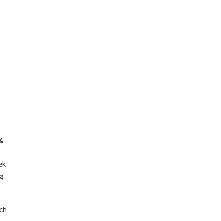
%
ek
ią
ch