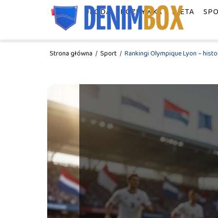
MODA
URODA
ROZRYWKA
DIETA
SP
Strona główna
/
Sport
/
Rankingi Olympique Lyon – histor