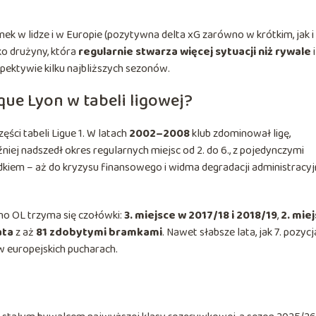
k w lidze i w Europie (pozytywna delta xG zarówno w krótkim, jak i
ko drużyny, która
regularnie stwarza więcej sytuacji niż rywale
spektywie kilku najbliższych sezonów.
que Lyon w tabeli ligowej?
ści tabeli Ligue 1. W latach
2002–2008
klub zdominował ligę,
źniej nadszedł okres regularnych miejsc od 2. do 6., z pojedynczymi
dkiem – aż do kryzysu finansowego i widma degradacji administracyj
cno OL trzyma się czołówki:
3. miejsce w 2017/18 i 2018/19
,
2. mie
ata
z aż
81 zdobytymi bramkami
. Nawet słabsze lata, jak 7. pozyc
w europejskich pucharach.