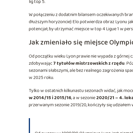
lig top 5.
W połączeniu z dodatnim bilansem oczekiwanych brame
dłuższym horyzoncie) Elo potwierdza obraz Lyonu ja
potencjał, by utrzymać miejsce w top 4 Ligue 1 w per
Jak zmieniało się miejsce Olympi
Od początku wieku Lyon prawie nie wypada z górnej czę
zdobywając
7 tytułów mistrzowskich z rzędu
. Pó
sezonami słabszymi, ale bez realnego zagrożenia spa
w 2025 roku.
Tylko w ostatnich kilkunastu sezonach widać, jak mo
w 2014/15 i 2015/16
, a w sezonie
2020/21 – 4. lok
przerwanym sezonie 2019/20, kończyły się udziałem 