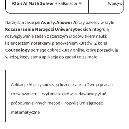
IObit AI Math Solver
+ kalkulator AI
Wpisywanie
Narzędzia takie jak
Aceify
,
Answer AI
czy pakiety w stylu
Rozszerzenie Narzędzi Uniwersyteckich
integrują
rozwiązywanie zadań z szerszym środowiskiem nauki:
kalendarzem, notatkami, planowaniem kursów. Z kolei
Coursology
pomaga dobrać kursy online, które porządkują
wiedzę, kiedy sama aplikacja do zadań to za mało.
Aplikacje AI przyspieszają liczenie, ale to Twoja praca z
rozwiązaniem – czytanie kroków, zadawanie pytań,
próbowanie innych metod – rozwija umiejętności
matematyczne.