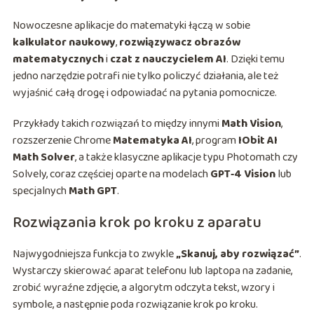
Nowoczesne aplikacje do matematyki łączą w sobie
kalkulator naukowy
,
rozwiązywacz obrazów
matematycznych
i
czat z nauczycielem AI
. Dzięki temu
jedno narzędzie potrafi nie tylko policzyć działania, ale też
wyjaśnić całą drogę i odpowiadać na pytania pomocnicze.
Przykłady takich rozwiązań to między innymi
Math Vision
,
rozszerzenie Chrome
Matematyka AI
, program
IObit AI
Math Solver
, a także klasyczne aplikacje typu Photomath czy
Solvely, coraz częściej oparte na modelach
GPT‑4 Vision
lub
specjalnych
Math GPT
.
Rozwiązania krok po kroku z aparatu
Najwygodniejsza funkcja to zwykle
„Skanuj, aby rozwiązać”
.
Wystarczy skierować aparat telefonu lub laptopa na zadanie,
zrobić wyraźne zdjęcie, a algorytm odczyta tekst, wzory i
symbole, a następnie poda rozwiązanie krok po kroku.