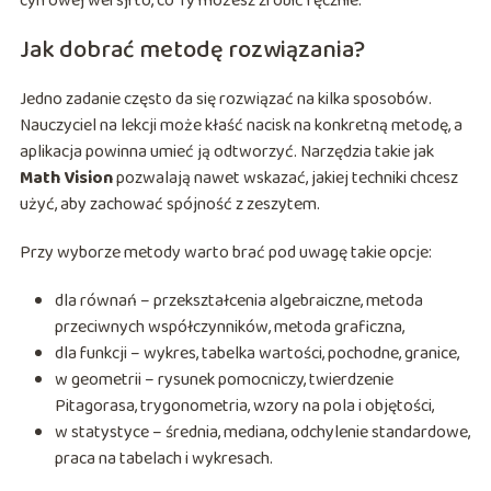
cyfrowej wersji to, co Ty możesz zrobić ręcznie.
Jak dobrać metodę rozwiązania?
Jedno zadanie często da się rozwiązać na kilka sposobów.
Nauczyciel na lekcji może kłaść nacisk na konkretną metodę, a
aplikacja powinna umieć ją odtworzyć. Narzędzia takie jak
Math Vision
pozwalają nawet wskazać, jakiej techniki chcesz
użyć, aby zachować spójność z zeszytem.
Przy wyborze metody warto brać pod uwagę takie opcje:
dla równań – przekształcenia algebraiczne, metoda
przeciwnych współczynników, metoda graficzna,
dla funkcji – wykres, tabelka wartości, pochodne, granice,
w geometrii – rysunek pomocniczy, twierdzenie
Pitagorasa, trygonometria, wzory na pola i objętości,
w statystyce – średnia, mediana, odchylenie standardowe,
praca na tabelach i wykresach.