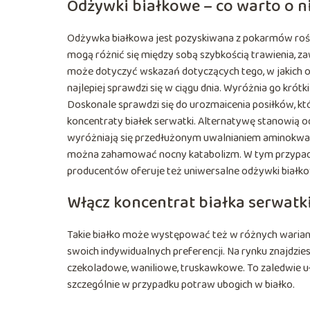
Odżywki białkowe – co warto o n
Odżywka białkowa jest pozyskiwana z pokarmów rośli
mogą różnić się między sobą szybkością trawienia, z
może dotyczyć wskazań dotyczących tego, w jakich ok
najlepiej sprawdzi się w ciągu dnia. Wyróżnia go krótki
Doskonale sprawdzi się do urozmaicenia posiłków, któr
koncentraty białek serwatki. Alternatywę stanowią 
wyróżniają się przedłużonym uwalnianiem aminokwas
można zahamować nocny katabolizm. W tym przypadku
producentów oferuje też uniwersalne odżywki białk
Włącz koncentrat białka serwatki
Takie białko może występować też w różnych wariant
swoich indywidualnych preferencji. Na rynku znajdzies
czekoladowe, waniliowe, truskawkowe. To zaledwie uł
szczególnie w przypadku potraw ubogich w białko.