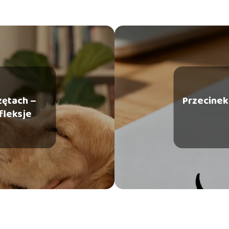
zętach –
Przecinek
efleksje