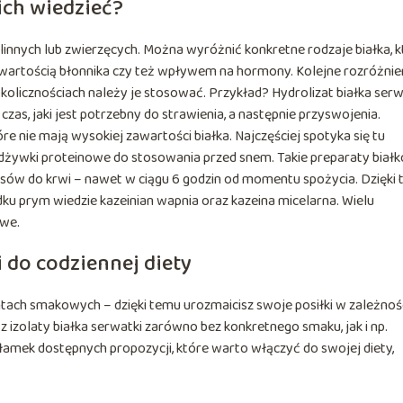
ich wiedzieć?
nnych lub zwierzęcych. Można wyróżnić konkretne rodzaje białka, k
awartością błonnika czy też wpływem na hormony. Kolejne rozróżnie
olicznościach należy je stosować. Przykład? Hydrolizat białka serw
 czas, jaki jest potrzebny do strawienia, a następnie przyswojenia.
e nie mają wysokiej zawartości białka. Najczęściej spotyka się tu
odżywki proteinowe do stosowania przed snem. Takie preparaty biał
ów do krwi – nawet w ciągu 6 godzin od momentu spożycia. Dzięki
 prym wiedzie kazeinian wapnia oraz kazeina micelarna. Wielu
owe.
 do codziennej diety
ach smakowych – dzięki temu urozmaicisz swoje posiłki w zależnoś
z izolaty białka serwatki zarówno bez konkretnego smaku, jak i np.
amek dostępnych propozycji, które warto włączyć do swojej diety,