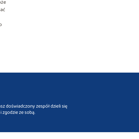
oże
wać
o
sz doświadczony zespół dzieli się
i zgodzie ze sobą.