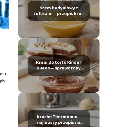
Krem budyniowy z
żółtkami – przepis krok
po kroku
Krem do tortu Kinder
Bueno – sprawdzony
przepis krok po kroku
jemu
gdy
Kruche Thermomix –
najlepszy przepis na