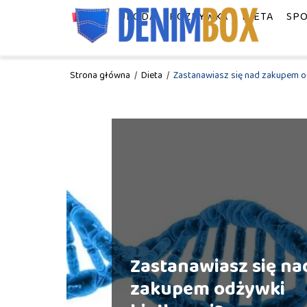
MODA
URODA
ROZRYWKA
DIETA
SP
Strona główna
/
Dieta
/
Zastanawiasz się nad zakupem o
Zastanawiasz się na
zakupem odżywki