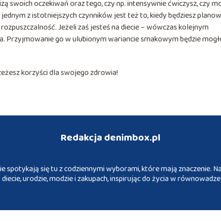
zą swoich oczekiwań oraz tego, czy np. intensywnie ćwiczysz, czy m
ednym z istotniejszych czynników jest też to, kiedy będziesz plano
rozpuszczalność. Jeżeli zaś jesteś na diecie – wówczas kolejnym
ka. Przyjmowanie go w ulubionym wariancie smakowym będzie mogł
eżesz korzyści dla swojego zdrowia!
Redakcja denimbox.pl
ie spotykają się tu z codziennymi wyborami, które mają znaczenie. Na
 diecie, urodzie, modzie i zakupach, inspirując do życia w równowadze 