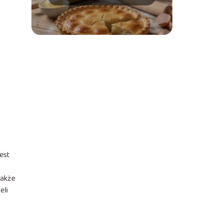
kruche ciasto
est
także
eli