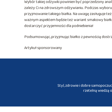
Wybór takiej odżywki powinien być poprzedzony anali
zależy Ci na zdrowszym odżywianiu. Podczas wyboru j
przyjmowanie takiego białka. Na uwagę zasługuje też 
ważnym aspektem będzie też wariant smakowy biał
dostarczyć przyjemności dla podniebienia!
Podsumowując, przyjmując białko z pewnością dostrz
Artykuł sponsorowany
Styl, zdrowie i dobre samopoczuc
rzetelną wiedzą o