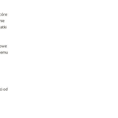
tóre
nie
atki
kowe
 temu
ci od