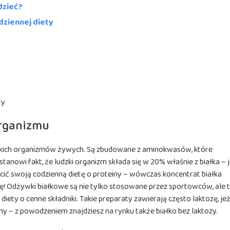
dzieć?
dziennej diety
ty
organizmu
kich organizmów żywych. Są zbudowane z aminokwasów, które
nowi fakt, że ludzki organizm składa się w 20% właśnie z białka – j
gacić swoją codzienną dietę o proteiny – wówczas koncentrat białka
! Odżywki białkowe są nie tylko stosowane przez sportowców, ale 
iety o cenne składniki. Takie preparaty zawierają często laktozę, jeż
my – z powodzeniem znajdziesz na rynku także białko bez laktozy.