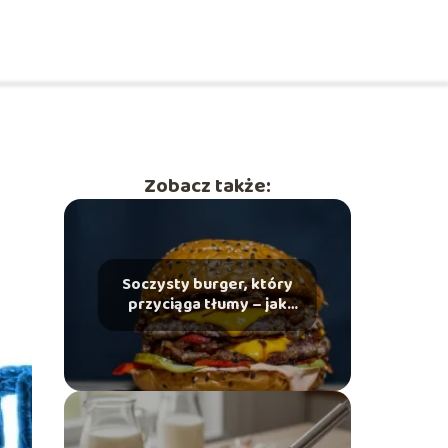
Zobacz także:
Soczysty burger, który
przyciąga tłumy – jak
zbudować menu w
gastronomii?