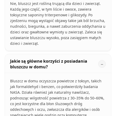
Nie, bluszcz jest rośliną trującą dla dzieci i zwierząt.
Każdą jego część, w tym liście i owoce, zawiera
toksyczne saponiny triterpenowe i glikozydy. Po
zjedzeniu mogą wystąpić objawy takie jak ból brzucha,
nudności, biegunka, a nawet zaburzenia oddychania u
dzieci oraz gwałtowne wymioty u zwierząt. Zaleca się
ustawianie bluszczu wysoko, poza zasięgiem małych
dzieci i zwierząt.
Jakie są główne korzyści z posiadania
bluszczu w domu?
Bluszcz w domu oczyszcza powietrze z toksyn, takich
jak formaldehyd i benzen, co potwierdziły badania
NASA. Działa również jak naturalny nawilżacz,
podnosząc wilgotność powietrza z 30–35% do 50–60%,
co jest korzystne dla błon śluzowych dróg
oddechowych i oczu, zwłaszcza dla alergików i osób
spędzających wiele godzin przy komputerze.