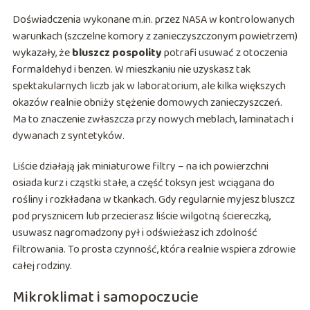
Doświadczenia wykonane m.in. przez NASA w kontrolowanych
warunkach (szczelne komory z zanieczyszczonym powietrzem)
wykazały, że
bluszcz pospolity
potrafi usuwać z otoczenia
formaldehyd i benzen. W mieszkaniu nie uzyskasz tak
spektakularnych liczb jak w laboratorium, ale kilka większych
okazów realnie obniży stężenie domowych zanieczyszczeń.
Ma to znaczenie zwłaszcza przy nowych meblach, laminatach i
dywanach z syntetyków.
Liście działają jak miniaturowe filtry – na ich powierzchni
osiada kurz i cząstki stałe, a część toksyn jest wciągana do
rośliny i rozkładana w tkankach. Gdy regularnie myjesz bluszcz
pod prysznicem lub przecierasz liście wilgotną ściereczką,
usuwasz nagromadzony pył i odświeżasz ich zdolność
filtrowania. To prosta czynność, która realnie wspiera zdrowie
całej rodziny.
Mikroklimat i samopoczucie