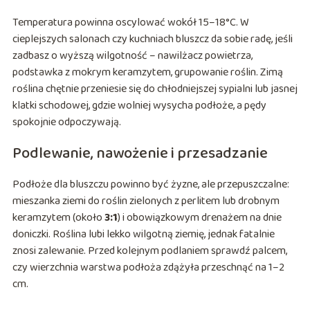
Temperatura powinna oscylować wokół 15–18°C. W
cieplejszych salonach czy kuchniach bluszcz da sobie radę, jeśli
zadbasz o wyższą wilgotność – nawilżacz powietrza,
podstawka z mokrym keramzytem, grupowanie roślin. Zimą
roślina chętnie przeniesie się do chłodniejszej sypialni lub jasnej
klatki schodowej, gdzie wolniej wysycha podłoże, a pędy
spokojnie odpoczywają.
Podlewanie, nawożenie i przesadzanie
Podłoże dla bluszczu powinno być żyzne, ale przepuszczalne:
mieszanka ziemi do roślin zielonych z perlitem lub drobnym
keramzytem (około
3:1
) i obowiązkowym drenażem na dnie
doniczki. Roślina lubi lekko wilgotną ziemię, jednak fatalnie
znosi zalewanie. Przed kolejnym podlaniem sprawdź palcem,
czy wierzchnia warstwa podłoża zdążyła przeschnąć na 1–2
cm.