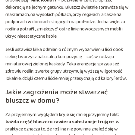
drobniejszą
‘Mint Kolibri’
– pozwala w całości oprzeć
dekorację na jednym gatunku. Bluszcz świetnie sprawdza się w
makramach, na wysokich półkach, przy regałach, a także na
podporach w donicach stojących na podłodze. Jedna większa
roślina potrafi „zmiękczyć” ostre linie nowoczesnych mebli i
ukryć nieestetyczne kable.
Jeśli ustawisz kilka odmian o różnym wybarwieniu liści obok
siebie, tworzysz naturalną kompozycję – coś w rodzaju
miniaturowej zielonej kaskady. Taka aranżacja sprzyja też
zdrowiu roślin: zwarte grupy utrzymują wyższą wilgotność
lokalnie, dzięki czemu liście mniej przesychają od kaloryferów.
Jakie zagrożenia może stwarzać
bluszcz w domu?
Za przyjemnym wyglądem kryje się mniej przyjemny fakt:
każda część bluszczu zawiera substancje trujące
. W
praktyce oznacza to, że roślina nie powinna znaleźć się w