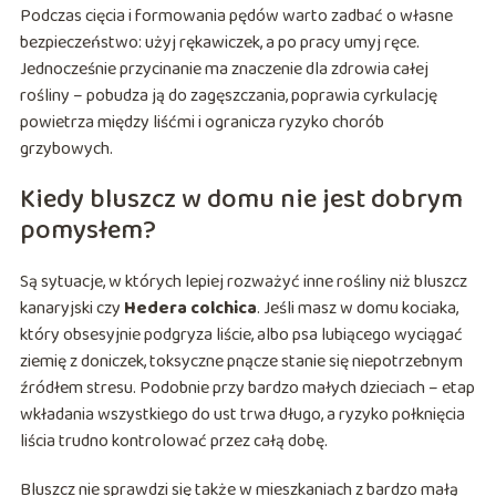
Podczas cięcia i formowania pędów warto zadbać o własne
bezpieczeństwo: użyj rękawiczek, a po pracy umyj ręce.
Jednocześnie przycinanie ma znaczenie dla zdrowia całej
rośliny – pobudza ją do zagęszczania, poprawia cyrkulację
powietrza między liśćmi i ogranicza ryzyko chorób
grzybowych.
Kiedy bluszcz w domu nie jest dobrym
pomysłem?
Są sytuacje, w których lepiej rozważyć inne rośliny niż bluszcz
kanaryjski czy
Hedera colchica
. Jeśli masz w domu kociaka,
który obsesyjnie podgryza liście, albo psa lubiącego wyciągać
ziemię z doniczek, toksyczne pnącze stanie się niepotrzebnym
źródłem stresu. Podobnie przy bardzo małych dzieciach – etap
wkładania wszystkiego do ust trwa długo, a ryzyko połknięcia
liścia trudno kontrolować przez całą dobę.
Bluszcz nie sprawdzi się także w mieszkaniach z bardzo małą