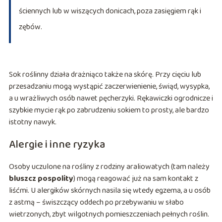
ściennych lub w wiszących donicach, poza zasięgiem rąk i
zębów.
Sok roślinny działa drażniąco także na skórę. Przy cięciu lub
przesadzaniu mogą wystąpić zaczerwienienie, świąd, wysypka,
a u wrażliwych osób nawet pęcherzyki. Rękawiczki ogrodnicze i
szybkie mycie rąk po zabrudzeniu sokiem to prosty, ale bardzo
istotny nawyk.
Alergie i inne ryzyka
Osoby uczulone na rośliny z rodziny araliowatych (tam należy
bluszcz pospolity
) mogą reagować już na sam kontakt z
liśćmi. U alergików skórnych nasila się wtedy egzema, a u osób
z astmą – świszczący oddech po przebywaniu w słabo
wietrzonych, zbyt wilgotnych pomieszczeniach pełnych roślin.