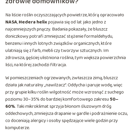
zdrowie domowników?
Na liście roślin oczyszczających powietrze, którą opracowało
NASA
,
Hedera helix
pojawia się od lat jako jedno z
najcenniejszych pnączy. Badania pokazały, że bluszcz
doniczkowy potrafi zmniejszać stężenie formaldehydu,
benzenu i innych lotnych związków organicznych, które
ulatniają się z farb, mebli czy tworzyw sztucznych. Im
zdrowsza, gęściej ulistniona roślina, tym większa powierzchnia
liści, na której zachodzi filtracja.
W pomieszczeniach ogrzewanych, zwłaszcza zimą, bluszcz
działa jak naturalny „nawilżacz”. Oddycha i paruje wodę, więc
przy grupie kilku roślin wilgotność może wzrosnąć z suchego
poziomu 30–35% do bardziej komfortowego zakresu
50–
60%
. Taki mikroklimat sprzyja błonom śluzowym dróg
oddechowych, zmniejsza drapanie w gardle i podrażnienie oczu,
co doceniają alergicy i osoby spędzające wiele godzin przy
komputerze.