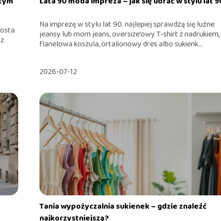
 tym
Lata 90 moda impreza – jak się ubrać w stylu lat 
Na imprezę w stylu lat 90. najlepiej sprawdzą się luźne
rosta
jeansy lub mom jeans, oversize’owy T‑shirt z nadrukiem,
 z
flanelowa koszula, ortalionowy dres albo sukienk...
2026-07-12
Tania wypożyczalnia sukienek – gdzie znaleźć
najkorzystniejszą?