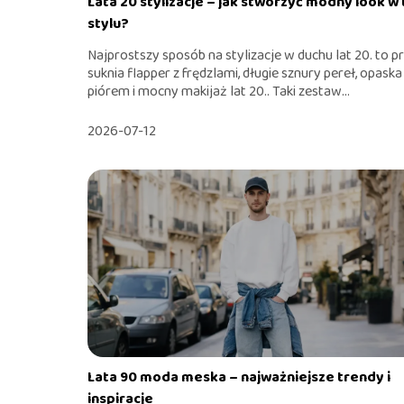
Lata 20 stylizacje – jak stworzyć modny look w
stylu?
Najprostszy sposób na stylizacje w duchu lat 20. to p
suknia flapper z frędzlami, długie sznury pereł, opaska
piórem i mocny makijaż lat 20.. Taki zestaw...
2026-07-12
Lata 90 moda meska – najważniejsze trendy i
inspiracje