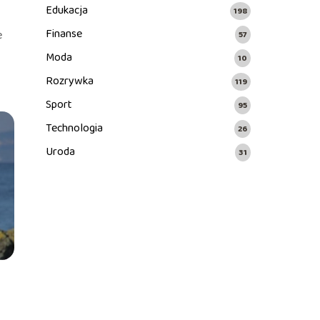
Edukacja
198
Finanse
e
57
Moda
10
Rozrywka
119
Sport
95
Technologia
26
Uroda
31
j