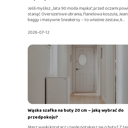
Jeśli myślisz „lata 90 moda męska”, przed oczami pow
stanąć Oversize’owe ubrania, flanelowa koszula, Jean
baggy i masywne Sneakersy – to właśnie zestaw, k...
2026-07-12
Wąska szafka na buty 20 cm – jaką wybrać do
przedpokoju?
Masz wąski korytarz i ciągle potykasz się o buty? Z te