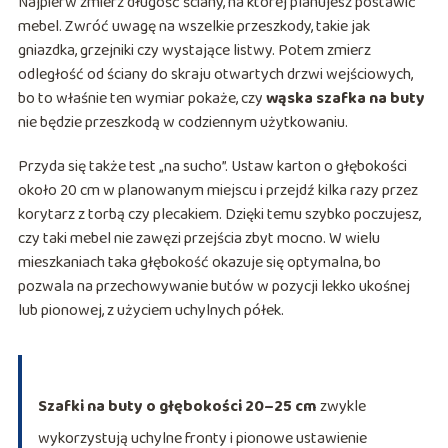
Najpierw zmierz długość ściany, na której planujesz postawić
mebel. Zwróć uwagę na wszelkie przeszkody, takie jak
gniazdka, grzejniki czy wystające listwy. Potem zmierz
odległość od ściany do skraju otwartych drzwi wejściowych,
bo to właśnie ten wymiar pokaże, czy
wąska szafka na buty
nie będzie przeszkodą w codziennym użytkowaniu.
Przyda się także test „na sucho”. Ustaw karton o głębokości
około 20 cm w planowanym miejscu i przejdź kilka razy przez
korytarz z torbą czy plecakiem. Dzięki temu szybko poczujesz,
czy taki mebel nie zawęzi przejścia zbyt mocno. W wielu
mieszkaniach taka głębokość okazuje się optymalna, bo
pozwala na przechowywanie butów w pozycji lekko ukośnej
lub pionowej, z użyciem uchylnych półek.
Szafki na buty o głębokości 20–25 cm
zwykle
wykorzystują uchylne fronty i pionowe ustawienie