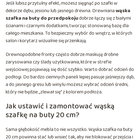
Jeśli lubisz przytulny efekt, możesz sięgnąć po szafki w
dekorze dębu, jesionu lub jasnego drewna. Drewniana
wąska
szafka na buty do przedpokoju
dobrze łączy się z białymi
ścianami i czarnymi dodatkami, tworząc stonowaną bazę dla
całego mieszkania. To bezpieczny wybór do wnętrz, w których
salon i korytarz wizualnie się przenikają.
Drewnopodobne fronty często dobrze maskują drobne
zarysowania czy ślady użytkowania, które w strefie
wejściowej pojawiają się dość szybko. Warto dobrać odcień do
podłogi. Do bardzo ciemnych paneli lepiej pasuje jaśniejszy dąb,
a do jasnego gresu lub winylu możesz wybrać odcień średni,
który nie będzie „zlewał się” z kolorem podłoża.
Jak ustawić i zamontować wąską
szafkę na buty 20 cm?
Sama głębokość mebla to nie wszystko. Wąska szafka na buty
20 cm powinna stać lub wisieć tak, aby nie blokować przejścia i