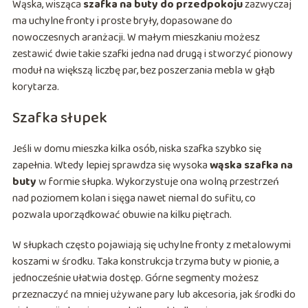
Wąska, wisząca
szafka na buty do przedpokoju
zazwyczaj
ma uchylne fronty i proste bryły, dopasowane do
nowoczesnych aranżacji. W małym mieszkaniu możesz
zestawić dwie takie szafki jedna nad drugą i stworzyć pionowy
moduł na większą liczbę par, bez poszerzania mebla w głąb
korytarza.
Szafka słupek
Jeśli w domu mieszka kilka osób, niska szafka szybko się
zapełnia. Wtedy lepiej sprawdza się wysoka
wąska szafka na
buty
w formie słupka. Wykorzystuje ona wolną przestrzeń
nad poziomem kolan i sięga nawet niemal do sufitu, co
pozwala uporządkować obuwie na kilku piętrach.
W słupkach często pojawiają się uchylne fronty z metalowymi
koszami w środku. Taka konstrukcja trzyma buty w pionie, a
jednocześnie ułatwia dostęp. Górne segmenty możesz
przeznaczyć na mniej używane pary lub akcesoria, jak środki do