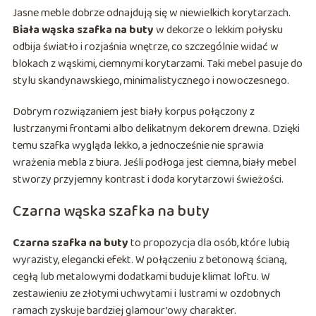
Jasne meble dobrze odnajdują się w niewielkich korytarzach.
Biała wąska szafka na buty
w dekorze o lekkim połysku
odbija światło i rozjaśnia wnętrze, co szczególnie widać w
blokach z wąskimi, ciemnymi korytarzami. Taki mebel pasuje do
stylu skandynawskiego, minimalistycznego i nowoczesnego.
Dobrym rozwiązaniem jest biały korpus połączony z
lustrzanymi frontami albo delikatnym dekorem drewna. Dzięki
temu szafka wygląda lekko, a jednocześnie nie sprawia
wrażenia mebla z biura. Jeśli podłoga jest ciemna, biały mebel
stworzy przyjemny kontrast i doda korytarzowi świeżości.
Czarna wąska szafka na buty
Czarna szafka na buty
to propozycja dla osób, które lubią
wyrazisty, elegancki efekt. W połączeniu z betonową ścianą,
cegłą lub metalowymi dodatkami buduje klimat loftu. W
zestawieniu ze złotymi uchwytami i lustrami w ozdobnych
ramach zyskuje bardziej glamour’owy charakter.