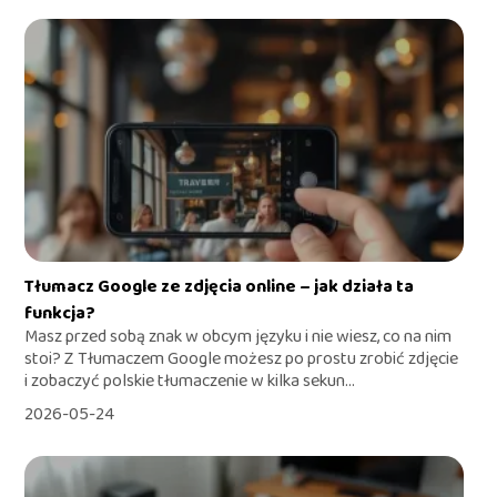
Tłumacz Google ze zdjęcia online – jak działa ta
funkcja?
Masz przed sobą znak w obcym języku i nie wiesz, co na nim
stoi? Z Tłumaczem Google możesz po prostu zrobić zdjęcie
i zobaczyć polskie tłumaczenie w kilka sekun...
2026-05-24