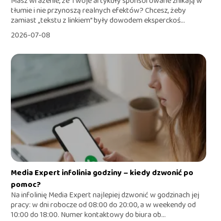
Masz wrażenie, że Twoje artykuły sponsorowane znikają w
tłumie i nie przynoszą realnych efektów? Chcesz, żeby
zamiast „tekstu z linkiem” były dowodem eksperckoś...
2026-07-08
Media Expert infolinia godziny – kiedy dzwonić po
pomoc?
Na infolinię Media Expert najlepiej dzwonić w godzinach jej
pracy: w dni robocze od 08:00 do 20:00, a w weekendy od
10:00 do 18:00. Numer kontaktowy do biura ob...