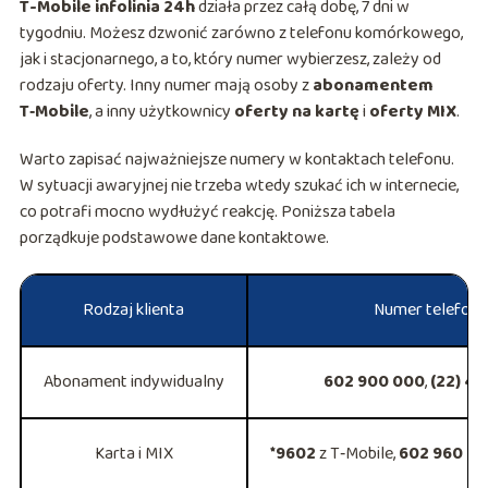
T-Mobile infolinia 24h
działa przez całą dobę, 7 dni w
tygodniu. Możesz dzwonić zarówno z telefonu komórkowego,
jak i stacjonarnego, a to, który numer wybierzesz, zależy od
rodzaju oferty. Inny numer mają osoby z
abonamentem
T‑Mobile
, a inny użytkownicy
oferty na kartę
i
oferty MIX
.
Warto zapisać najważniejsze numery w kontaktach telefonu.
W sytuacji awaryjnej nie trzeba wtedy szukać ich w internecie,
co potrafi mocno wydłużyć reakcję. Poniższa tabela
porządkuje podstawowe dane kontaktowe.
Rodzaj klienta
Numer telefonu
Abonament indywidualny
602 900 000
,
(22) 41
Karta i MIX
*9602
z T‑Mobile,
602 960 2