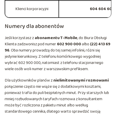
Klienci korporacyjni
604 604 604
Numery dla abonentów
Jeśli korzystasz z
abonamentu T-Mobile
, do Biura Obsługi
Klienta zadzwonisz pod numer
602 900 000
albo
(22) 413 69
96
. Oba numery prowadzą do tej samej infolinii, różni się
jedynie kierunkowy. Z telefonu komórkowego wygodniej
wybrać 602 900 000, natomiast z telefonu stacjonarnego
wiele osób woli numer z warszawskim prefiksem.
Dla użytkowników planów z
nielimitowanymi rozmowami
połączenie często nie wiąże się z dodatkowymi kosztami,
ponieważ trafia do puli bezpłatnych minut. Przy starszych lub
mniej rozbudowanych taryfach rozmowa z konsultantem
może być rozliczona z pakietu minut albo według
standardowego cennika, dlatego warto sprawdzić swoją