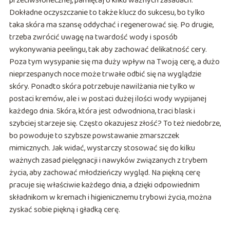
przeciwsłonecznej, pamiętaj o kilku ważnych zasadach.
Dokładne oczyszczanie to także klucz do sukcesu, bo tylko
taka skóra ma szansę oddychać i regenerować się. Po drugie,
trzeba zwrócić uwagę na twardość wody i sposób
wykonywania peelingu, tak aby zachować delikatność cery.
Poza tym wysypanie się ma duży wpływ na Twoją cerę, a dużo
nieprzespanych noce może trwałe odbić się na wyglądzie
skóry. Ponadto skóra potrzebuje nawilżania nie tylko w
postaci kremów, ale i w postaci dużej ilości wody wypijanej
każdego dnia. Skóra, która jest odwodniona, traci blask i
szybciej starzeje się. Często okazujesz złość? To też niedobrze,
bo powoduje to szybsze powstawanie zmarszczek
mimicznych. Jak widać, wystarczy stosować się do kilku
ważnych zasad pielęgnacji i nawyków związanych z trybem
życia, aby zachować młodzieńczy wygląd. Na piękną cerę
pracuje się właściwie każdego dnia, a dzięki odpowiednim
składnikom w kremach i higienicznemu trybowi życia, można
zyskać sobie piękną i gładką cerę.