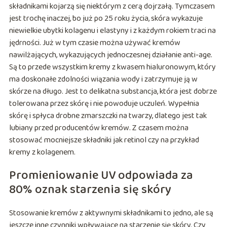
składnikami kojarzą się niektórym z cerą dojrzałą. Tymczasem
jest trochę inaczej, bo już po 25 roku życia, skóra wykazuje
niewielkie ubytki kolagenu i elastyny i z każdym rokiem traci na
jędrności. Już w tym czasie można używać kremów
nawilżających, wykazujących jednoczesnej działanie anti-age.
Są to przede wszystkim kremy z kwasem hialuronowym, który
ma doskonałe zdolności wiązania wody i zatrzymuje ją w
skórze na długo. Jest to delikatna substancja, która jest dobrze
tolerowana przez skórę i nie powoduje uczuleń. Wypełnia
skórę i spłyca drobne zmarszczki na twarzy, dlatego jest tak
lubiany przed producentów kremów. Z czasem można
stosować mocniejsze składniki jak retinol czy na przykład
kremy z kolagenem.
Promieniowanie UV odpowiada za
80% oznak starzenia się skóry
Stosowanie kremów z aktywnymi składnikami to jedno, ale są
jeszcze inne czynniki wpływające na starzenie się skóry. Czy