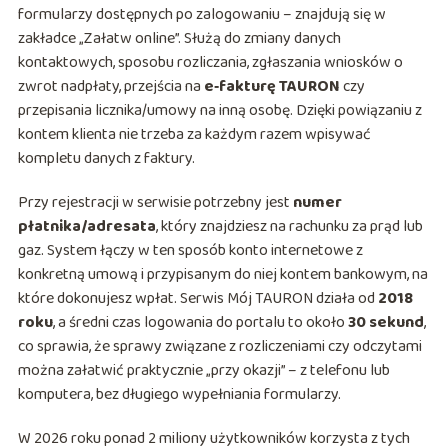
formularzy dostępnych po zalogowaniu – znajdują się w
zakładce „Załatw online”. Służą do zmiany danych
kontaktowych, sposobu rozliczania, zgłaszania wniosków o
zwrot nadpłaty, przejścia na
e‑fakturę TAURON
czy
przepisania licznika/umowy na inną osobę. Dzięki powiązaniu z
kontem klienta nie trzeba za każdym razem wpisywać
kompletu danych z faktury.
Przy rejestracji w serwisie potrzebny jest
numer
płatnika/adresata
, który znajdziesz na rachunku za prąd lub
gaz. System łączy w ten sposób konto internetowe z
konkretną umową i przypisanym do niej kontem bankowym, na
które dokonujesz wpłat. Serwis Mój TAURON działa od
2018
roku
, a średni czas logowania do portalu to około
30 sekund
,
co sprawia, że sprawy związane z rozliczeniami czy odczytami
można załatwić praktycznie „przy okazji” – z telefonu lub
komputera, bez długiego wypełniania formularzy.
W 2026 roku ponad 2 miliony użytkowników korzysta z tych