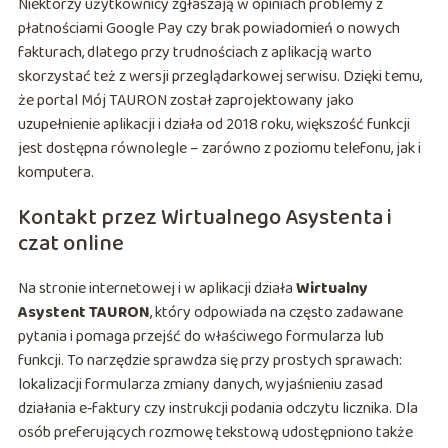
Niektórzy użytkownicy zgłaszają w opiniach problemy z
płatnościami Google Pay czy brak powiadomień o nowych
fakturach, dlatego przy trudnościach z aplikacją warto
skorzystać też z wersji przeglądarkowej serwisu. Dzięki temu,
że portal Mój TAURON został zaprojektowany jako
uzupełnienie aplikacji i działa od 2018 roku, większość funkcji
jest dostępna równolegle – zarówno z poziomu telefonu, jak i
komputera.
Kontakt przez Wirtualnego Asystenta i
czat online
Na stronie internetowej i w aplikacji działa
Wirtualny
Asystent TAURON
, który odpowiada na często zadawane
pytania i pomaga przejść do właściwego formularza lub
funkcji. To narzędzie sprawdza się przy prostych sprawach:
lokalizacji formularza zmiany danych, wyjaśnieniu zasad
działania e‑faktury czy instrukcji podania odczytu licznika. Dla
osób preferujących rozmowę tekstową udostępniono także