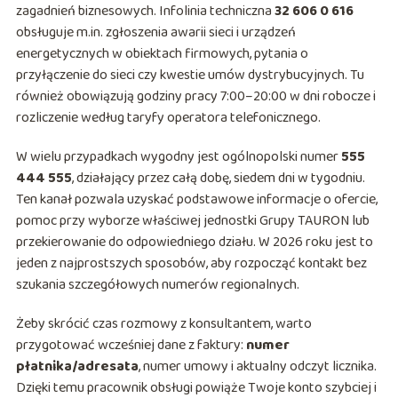
zagadnień biznesowych. Infolinia techniczna
32 606 0 616
obsługuje m.in. zgłoszenia awarii sieci i urządzeń
energetycznych w obiektach firmowych, pytania o
przyłączenie do sieci czy kwestie umów dystrybucyjnych. Tu
również obowiązują godziny pracy 7:00–20:00 w dni robocze i
rozliczenie według taryfy operatora telefonicznego.
W wielu przypadkach wygodny jest ogólnopolski numer
555
444 555
, działający przez całą dobę, siedem dni w tygodniu.
Ten kanał pozwala uzyskać podstawowe informacje o ofercie,
pomoc przy wyborze właściwej jednostki Grupy TAURON lub
przekierowanie do odpowiedniego działu. W 2026 roku jest to
jeden z najprostszych sposobów, aby rozpocząć kontakt bez
szukania szczegółowych numerów regionalnych.
Żeby skrócić czas rozmowy z konsultantem, warto
przygotować wcześniej dane z faktury:
numer
płatnika/adresata
, numer umowy i aktualny odczyt licznika.
Dzięki temu pracownik obsługi powiąże Twoje konto szybciej i