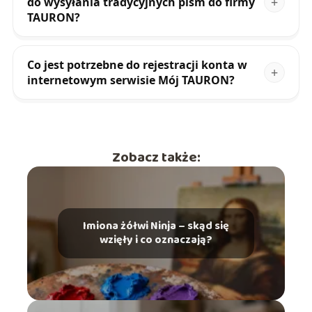
do wysyłania tradycyjnych pism do firmy
TAURON?
Co jest potrzebne do rejestracji konta w
internetowym serwisie Mój TAURON?
Zobacz także:
Imiona żółwi Ninja – skąd się
wzięły i co oznaczają?