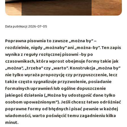
Data publikacji: 2026-07-05
Poprawna pisownia to zawsze
„można by”
–
rozdzielnie, nigdy „możnaby” ani „można-by”. Ten zapis
wynika z
reguły rozłącznej pisowni -by po
czasownikach
, która wprost obejmuje formy takie jak
„można”, „trzeba” czy „warto”. Konstrukcja „można by”
nie tylko wyraża propozycję czy przypuszczenie, lecz
także często sygnalizuje przyzwolenie, posiadanie
formalnych uprawnień lub ogólne dopuszczenie
jakiegoś działania („Można by udostępnić dane tylko
osobom upoważnionym”). Jeśli chcesz łatwo odróżniać
poprawne formy od błędnych i pisać pewnie w każdej
wiadomości, warto poświęcić temu zagadnieniu kilka
minut.