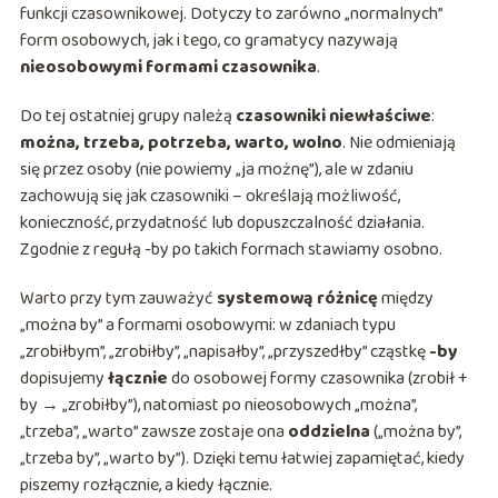
funkcji czasownikowej. Dotyczy to zarówno „normalnych”
form osobowych, jak i tego, co gramatycy nazywają
nieosobowymi formami czasownika
.
Do tej ostatniej grupy należą
czasowniki niewłaściwe
:
można, trzeba, potrzeba, warto, wolno
. Nie odmieniają
się przez osoby (nie powiemy „ja możnę”), ale w zdaniu
zachowują się jak czasowniki – określają możliwość,
konieczność, przydatność lub dopuszczalność działania.
Zgodnie z regułą -by po takich formach stawiamy osobno.
Warto przy tym zauważyć
systemową różnicę
między
„można by” a formami osobowymi: w zdaniach typu
„zrobiłbym”, „zrobiłby”, „napisałby”, „przyszedłby” cząstkę
-by
dopisujemy
łącznie
do osobowej formy czasownika (zrobił +
by → „zrobiłby”), natomiast po nieosobowych „można”,
„trzeba”, „warto” zawsze zostaje ona
oddzielna
(„można by”,
„trzeba by”, „warto by”). Dzięki temu łatwiej zapamiętać, kiedy
piszemy rozłącznie, a kiedy łącznie.