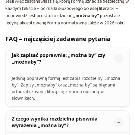
Jeśli więc zastanawiasz się, którą formę uznać za bezpieczną w
każdym tekście – od maila służbowego po esej literacki –
odpowiedź jest prosta: rozdzielne
„można by”
pozostaje
jedyną akceptowaną formą normatywną także w 2026 roku.
FAQ – najczęściej zadawane pytania
Jak zapisać poprawnie: „można by” czy
„możnaby”?
Jedyną poprawną formą jest zapis rozdzielny: „można
by”. Zapisy „możnaby” oraz „można-by” są błędami
ortograficznymi i kłócą się z normą opisaną w
słownikach.
Z czego wynika rozdzielna pisownia
wyrażenia „można by”?