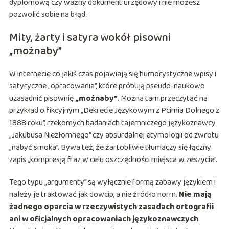
dyplomową czy ważny dokument urzędowy i nie możesz
pozwolić sobie na błąd.
Mity, żarty i satyra wokół pisowni
„możnaby”
W internecie co jakiś czas pojawiają się humorystyczne wpisy i
satyryczne „opracowania”, które próbują pseudo-naukowo
uzasadnić pisownię
„możnaby”
. Można tam przeczytać na
przykład o fikcyjnym „Dekrecie Językowym z Pcimia Dolnego z
1888 roku”, rzekomych badaniach tajemniczego językoznawcy
„Jakubusa Niezłomnego” czy absurdalnej etymologii od zwrotu
„nabyć smoka”. Bywa też, że żartobliwie tłumaczy się łączny
zapis „kompresją fraz w celu oszczędności miejsca w zeszycie”.
Tego typu „argumenty” są wyłącznie formą zabawy językiem i
należy je traktować jak dowcip, a nie źródło norm.
Nie mają
żadnego oparcia w rzeczywistych zasadach ortografii
ani w oficjalnych opracowaniach językoznawczych
.