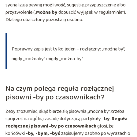
sygnalizują pewną możliwość, sugestię, przypuszczenie albo
przyzwolenie („
Można by
dopuścić wyjątek w regulaminie”).
Dlatego oba człony pozostają osobno.
Poprawny zapis jest tylko jeden – rozłączny: „można by”,
nigdy „możnaby” i nigdy „można-by”.
Na czym polega reguła rozłącznej
pisowni -by po czasownikach?
Żeby zrozumieć, skąd bierze się pisownia „można by”, trzeba
spojrzeć na ogólną zasadę dotyczącą partykuły
-by
.
Reguła
rozłącznej pisowni -by po czasownikach
głosi, że
końcówki
-by, -bym, -byś
zapisujemy osobno po wyrazach o