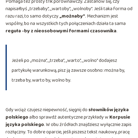
Pomaga też prosty trik porównawczy. Zastanów się, czy
napisałbyś „trzebaby”, „wartoby”, „wolnoby”. Jeśli taka forma od
razu razi, to samo dotyczy
„możnaby”
. Mechanizm jest
wspólny, bo na wszystkich tych połączeniach działa ta sama
reguła -by z nieosobowymi formami czasownika
.
Jeżeli po „można”, „trzeba”, „warto”, „wolno” dodajesz
partykułę warunkową, pisz ją zawsze osobno: można by,
trzeba by, warto by, wolno by.
Gdy wciąż czujesz niepewność, sięgnij do
słowników języka
polskiego
albo sprawdź autentyczne przykłady w
Korpusie
języka polskiego
. W obu źródłach znajdziesz wyłącznie zapis
rozłączny. To dobre oparcie, jeśli piszesz tekst naukowy, pracę