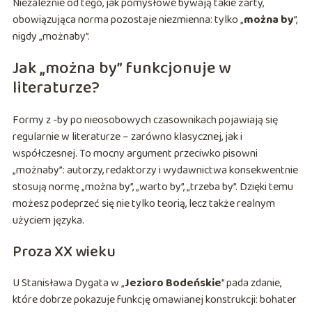
Niezależnie od tego, jak pomysłowe bywają takie żarty,
obowiązująca norma pozostaje niezmienna: tylko „
można by
”,
nigdy „możnaby”.
Jak „można by” funkcjonuje w
literaturze?
Formy z -by po nieosobowych czasownikach pojawiają się
regularnie w literaturze – zarówno klasycznej, jak i
współczesnej. To mocny argument przeciwko pisowni
„możnaby”: autorzy, redaktorzy i wydawnictwa konsekwentnie
stosują normę „można by”, „warto by”, „trzeba by”. Dzięki temu
możesz podeprzeć się nie tylko teorią, lecz także realnym
użyciem języka.
Proza XX wieku
U Stanisława Dygata w „
Jezioro Bodeńskie
” pada zdanie,
które dobrze pokazuje funkcję omawianej konstrukcji: bohater