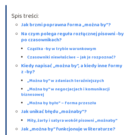
Spis treści:
Jak brzmi poprawna forma „można by”?
Na czym polega reguła rozłącznej pisowni -by
po czasownikach?
Cząstka -by w trybie warunkowym
Czasowniki niewłaściwe – jak je rozpoznać?
Kiedy napisać „można by”, a kiedy inne formy
z -by?
„Można by” w zdaniach teraźniejszych
„Można by” w negocjacjach i komunikacji
biznesowej
„Można by było” – forma przeszła
Jak unikać błędu „możnaby”?
Mity, żarty i satyra wokół pisowni „możnaby”
Jak „można by” funkcjonuje w literaturze?