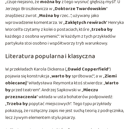
„czuje niejasno, że
można by
z tego wysnuć głębszą myśl”. U
Jerzego Broszkiewicza w „
Doktorze Twardowskim
”
znajdziesz zwrot „
Można by
rzec…”, używany jako
wprowadzenie komentarza. W „
Zaklętych rewirach
” Henryka
Worcell’a czytamy z kolei o postaciach, które „
trzeba by
każdego z osobna wymienić”. W każdym z tych przykładów
partykuła stoi osobno i współtworzy tryb warunkowy.
Literatura popularna i klasyczna
W przekładach Karola Dickensa („
Dawid Copperfield
”)
pojawia się konstrukcja „
warto by
spróbować”, a w „
Ziemi
obiecanej
” Władysława Reymonta ktoś stwierdza: „
Warto
by
przed teatrem”. Andrzej Sapkowski w „
Mieczu
przeznaczenia
” wkłada w usta bohaterów podpowiedź:
„
Trzeba by
popytać miejscowych”. Tego typu przykłady
pokazują, że rozłączny zapis nie jest suchą teorią z podręcznika,
lecz żywym elementem stylu pisarzy.