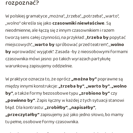
rozpoznać?
W polskiej gramatyce „można”, „trzeba”, „potrzeba”, „warto”,
„wolno” określa się jako
czasowniki niewłaściwe
. Są
nieodmienne, ale łączą się z innym czasownikiem i razem
tworzą sens całej czynności, na przykład: „
trzeba by
popytać
miejscowych”, „
warto by
spróbować przed teatrem”, „
wolno
by
wprowadzić wyjątek”. Zasada -by z nieosobowymi formami
czasownika mówi jasno: po takich wyrazach partykułę
warunkową zapisujemy oddzielnie.
W praktyce oznacza to, że oprócz
„można by”
poprawne są
między innymi konstrukcje:
„trzeba by”
,
„warto by”
,
„wolno
by”
, a także formy bezosobowe typu
„zrobiono by”
czy
„powinno by”
. Zapis łączny w każdej z tych sytuacji stanowi
błąd. Dla kontrastu:
„zrobiłby”
,
„napisałby”
,
„przeczytałby”
zapisujemy już jako jedno słowo, bo mamy
tu pełne, osobowe formy czasownika.