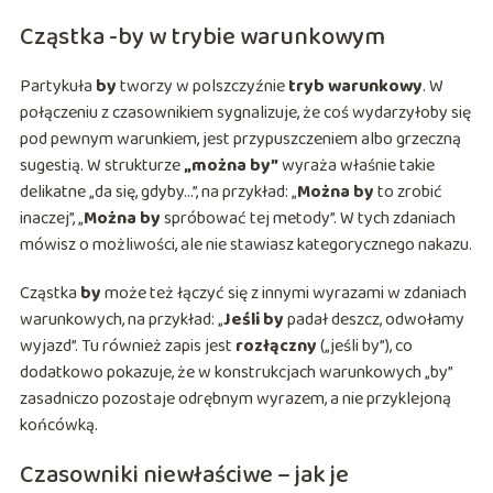
Cząstka -by w trybie warunkowym
Partykuła
by
tworzy w polszczyźnie
tryb warunkowy
. W
połączeniu z czasownikiem sygnalizuje, że coś wydarzyłoby się
pod pewnym warunkiem, jest przypuszczeniem albo grzeczną
sugestią. W strukturze
„można by”
wyraża właśnie takie
delikatne „da się, gdyby…”, na przykład: „
Można by
to zrobić
inaczej”, „
Można by
spróbować tej metody”. W tych zdaniach
mówisz o możliwości, ale nie stawiasz kategorycznego nakazu.
Cząstka
by
może też łączyć się z innymi wyrazami w zdaniach
warunkowych, na przykład: „
Jeśli by
padał deszcz, odwołamy
wyjazd”. Tu również zapis jest
rozłączny
(„jeśli by”), co
dodatkowo pokazuje, że w konstrukcjach warunkowych „by”
zasadniczo pozostaje odrębnym wyrazem, a nie przyklejoną
końcówką.
Czasowniki niewłaściwe – jak je