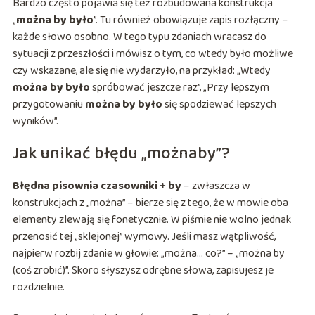
Bardzo często pojawia się też rozbudowana konstrukcja
„
można by było
”. Tu również obowiązuje zapis rozłączny –
każde słowo osobno. W tego typu zdaniach wracasz do
sytuacji z przeszłości i mówisz o tym, co wtedy było możliwe
czy wskazane, ale się nie wydarzyło, na przykład: „Wtedy
można by było
spróbować jeszcze raz”, „Przy lepszym
przygotowaniu
można by było
się spodziewać lepszych
wyników”.
Jak unikać błędu „możnaby”?
Błędna pisownia czasowniki + by
– zwłaszcza w
konstrukcjach z „można” – bierze się z tego, że w mowie oba
elementy zlewają się fonetycznie. W piśmie nie wolno jednak
przenosić tej „sklejonej” wymowy. Jeśli masz wątpliwość,
najpierw rozbij zdanie w głowie: „można… co?” – „można by
(coś zrobić)”. Skoro słyszysz odrębne słowa, zapisujesz je
rozdzielnie.