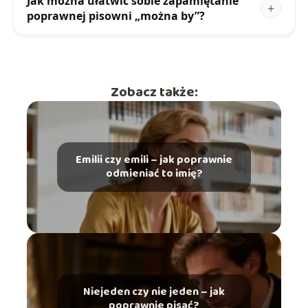
Jak można ułatwić sobie zapamiętanie
poprawnej pisowni „można by”?
Zobacz także:
Emilii czy emili – jak poprawnie
odmieniać to imię?
Niejeden czy nie jeden – jak
poprawnie pisać?