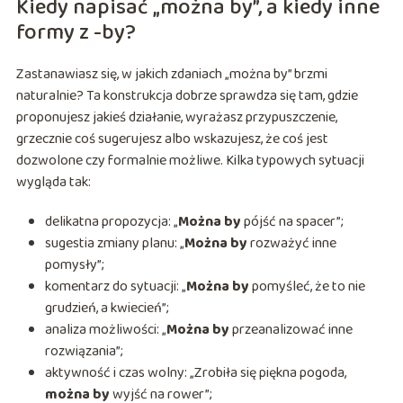
Kiedy napisać „można by”, a kiedy inne
formy z -by?
Zastanawiasz się, w jakich zdaniach „można by” brzmi
naturalnie? Ta konstrukcja dobrze sprawdza się tam, gdzie
proponujesz jakieś działanie, wyrażasz przypuszczenie,
grzecznie coś sugerujesz albo wskazujesz, że coś jest
dozwolone czy formalnie możliwe. Kilka typowych sytuacji
wygląda tak:
delikatna propozycja: „
Można by
pójść na spacer”;
sugestia zmiany planu: „
Można by
rozważyć inne
pomysły”;
komentarz do sytuacji: „
Można by
pomyśleć, że to nie
grudzień, a kwiecień”;
analiza możliwości: „
Można by
przeanalizować inne
rozwiązania”;
aktywność i czas wolny: „Zrobiła się piękna pogoda,
można by
wyjść na rower”;