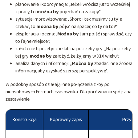
planowanie i koordynacja: „Jeżeli wrócisz jutro wcześniej
z pracy, to
można by
pojechać na zakupy”;
sytuacja improwizowana: „Skoro i tak musimy tu tyle
czekać, to
można by
pójść na spacer, co ty na to?”;
eksploracja i ocena: „
Można by
tam pójść i sprawdzić, czy
to fajne miejsce”;
założenie hipotetyczne lub na potrzeby gry: „Na potrzeby
tej gry
można by
założyć, że żyjemy w XIX wieku”;
analiza danych i informacji: „
Można by
zbadać inne źródła
informacji, aby uzyskać szerszą perspektywę”.
W podobny sposób działają inne połączenia z -by po
nieosobowych formach czasownika. Dla porównania spójrz na
zestawienie:
Konstrukcja
Poprawny zapis
Przykł