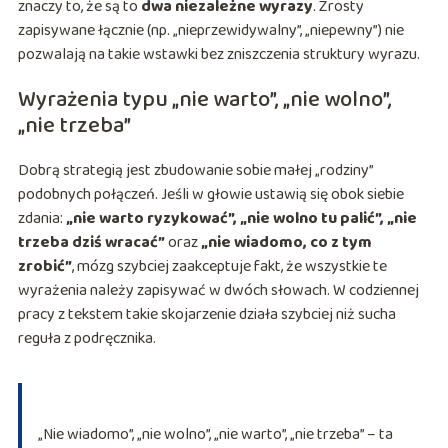
znaczy to, że są to
dwa niezależne wyrazy
. Zrosty
zapisywane łącznie (np. „nieprzewidywalny”, „niepewny”) nie
pozwalają na takie wstawki bez zniszczenia struktury wyrazu.
Wyrażenia typu „nie warto”, „nie wolno”,
„nie trzeba”
Dobrą strategią jest zbudowanie sobie małej „rodziny”
podobnych połączeń. Jeśli w głowie ustawią się obok siebie
zdania:
„nie warto ryzykować”, „nie wolno tu palić”, „nie
trzeba dziś wracać”
oraz
„nie wiadomo, co z tym
zrobić”
, mózg szybciej zaakceptuje fakt, że wszystkie te
wyrażenia należy zapisywać w dwóch słowach. W codziennej
pracy z tekstem takie skojarzenie działa szybciej niż sucha
reguła z podręcznika.
„Nie wiadomo”, „nie wolno”, „nie warto”, „nie trzeba” – ta