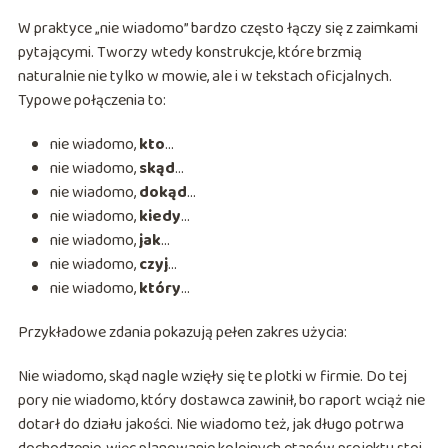
W praktyce „nie wiadomo” bardzo często łączy się z zaimkami
pytającymi. Tworzy wtedy konstrukcje, które brzmią
naturalnie nie tylko w mowie, ale i w tekstach oficjalnych.
Typowe połączenia to:
nie wiadomo,
kto
…
nie wiadomo,
skąd
…
nie wiadomo,
dokąd
…
nie wiadomo,
kiedy
…
nie wiadomo,
jak
…
nie wiadomo,
czyj
…
nie wiadomo,
który
…
Przykładowe zdania pokazują pełen zakres użycia:
Nie wiadomo, skąd nagle wzięły się te plotki w firmie. Do tej
pory nie wiadomo, który dostawca zawinił, bo raport wciąż nie
dotarł do działu jakości. Nie wiadomo też, jak długo potrwa