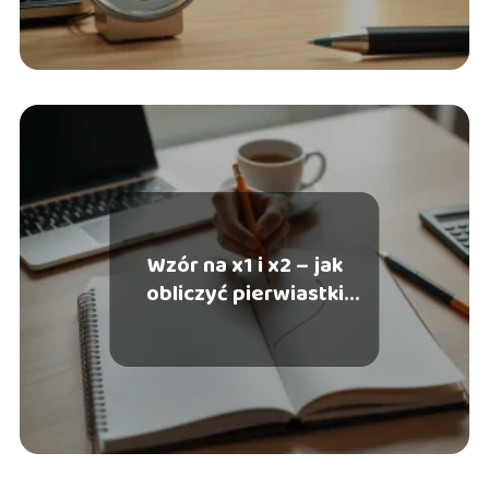
Wzór na x1 i x2 – jak
obliczyć pierwiastki
trójmianu?