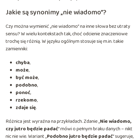
Jakie są synonimy „nie wiadomo”?
Czy można wymienić „nie wiadomo” na inne słowa bez utraty
sensu? W wielu kontekstach tak, choć odcienie znaczeniowe
trochę się różnią. W języku ogólnym stosuje się m.in. takie
zamienniki:
chyba
,
może
,
być może
,
podobno
,
ponoć
,
rzekomo
,
zdaje się
.
Różnica jest wyraźna na przykładach. Zdanie „
Nie wiadomo,
czy jutro będzie padać
” mówi o pełnym braku danych – nikt
nic nie wie. Wariant „
Podobno jutro będzie padać
” sugeruje,