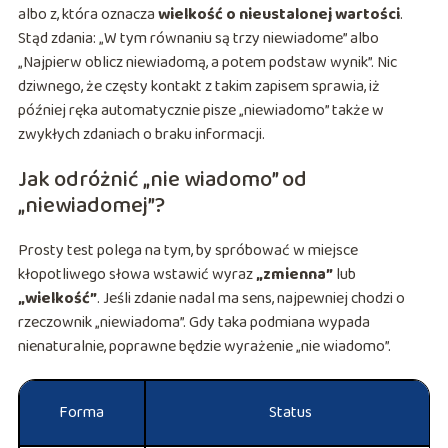
albo z, która oznacza
wielkość o nieustalonej wartości
.
Stąd zdania: „W tym równaniu są trzy niewiadome” albo
„Najpierw oblicz niewiadomą, a potem podstaw wynik”. Nic
dziwnego, że częsty kontakt z takim zapisem sprawia, iż
później ręka automatycznie pisze „niewiadomo” także w
zwykłych zdaniach o braku informacji.
Jak odróżnić „nie wiadomo” od
„niewiadomej”?
Prosty test polega na tym, by spróbować w miejsce
kłopotliwego słowa wstawić wyraz
„zmienna”
lub
„wielkość”
. Jeśli zdanie nadal ma sens, najpewniej chodzi o
rzeczownik „niewiadoma”. Gdy taka podmiana wypada
nienaturalnie, poprawne będzie wyrażenie „nie wiadomo”.
Forma
Status