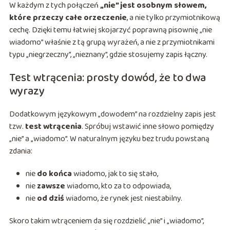
W każdym z tych połączeń
„nie” jest osobnym słowem,
które przeczy całe orzeczenie
, a nie tylko przymiotnikową
cechę. Dzięki temu łatwiej skojarzyć poprawną pisownię „nie
wiadomo” właśnie z tą grupą wyrażeń, a nie z przymiotnikami
typu „niegrzeczny”, „nieznany”, gdzie stosujemy zapis łączny.
Test wtrącenia: prosty dowód, że to dwa
wyrazy
Dodatkowym językowym „dowodem” na rozdzielny zapis jest
tzw.
test wtrącenia
. Spróbuj wstawić inne słowo pomiędzy
„nie” a „wiadomo”. W naturalnym języku bez trudu powstaną
zdania:
nie
do końca
wiadomo, jak to się stało,
nie
zawsze
wiadomo, kto za to odpowiada,
nie
od dziś
wiadomo, że rynek jest niestabilny.
Skoro takim wtrąceniem da się rozdzielić „nie” i „wiadomo”,