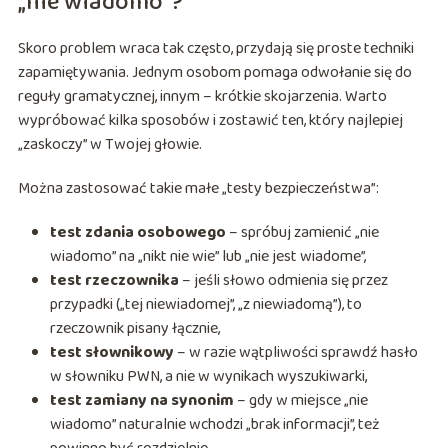
„nie wiadomo”?
Skoro problem wraca tak często, przydają się proste techniki
zapamiętywania. Jednym osobom pomaga odwołanie się do
reguły gramatycznej, innym – krótkie skojarzenia. Warto
wypróbować kilka sposobów i zostawić ten, który najlepiej
„zaskoczy” w Twojej głowie.
Można zastosować takie małe „testy bezpieczeństwa”:
test zdania osobowego
– spróbuj zamienić „nie
wiadomo” na „nikt nie wie” lub „nie jest wiadome”,
test rzeczownika
– jeśli słowo odmienia się przez
przypadki („tej niewiadomej”, „z niewiadomą”), to
rzeczownik pisany łącznie,
test słownikowy
– w razie wątpliwości sprawdź hasło
w słowniku PWN, a nie w wynikach wyszukiwarki,
test zamiany na synonim
– gdy w miejsce „nie
wiadomo” naturalnie wchodzi „brak informacji”, też