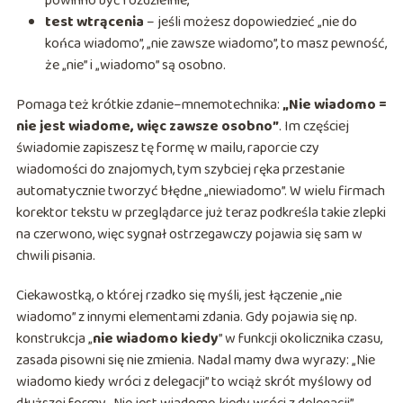
powinno być rozdzielnie,
test wtrącenia
– jeśli możesz dopowiedzieć „nie do
końca wiadomo”, „nie zawsze wiadomo”, to masz pewność,
że „nie” i „wiadomo” są osobno.
Pomaga też krótkie zdanie–mnemotechnika:
„Nie wiadomo =
nie jest wiadome, więc zawsze osobno”
. Im częściej
świadomie zapiszesz tę formę w mailu, raporcie czy
wiadomości do znajomych, tym szybciej ręka przestanie
automatycznie tworzyć błędne „niewiadomo”. W wielu firmach
korektor tekstu w przeglądarce już teraz podkreśla takie zlepki
na czerwono, więc sygnał ostrzegawczy pojawia się sam w
chwili pisania.
Ciekawostką, o której rzadko się myśli, jest łączenie „nie
wiadomo” z innymi elementami zdania. Gdy pojawia się np.
konstrukcja „
nie wiadomo kiedy
” w funkcji okolicznika czasu,
zasada pisowni się nie zmienia. Nadal mamy dwa wyrazy: „Nie
wiadomo kiedy wróci z delegacji” to wciąż skrót myślowy od