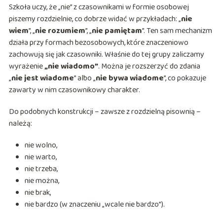
Szkoła uczy, że „nie” z czasownikami w formie osobowej
piszemy rozdzielnie, co dobrze widać w przykładach: „
nie
wiem
”, „
nie rozumiem
”, „
nie pamiętam
”. Ten sam mechanizm
działa przy formach bezosobowych, które znaczeniowo
zachowują się jak czasowniki. Właśnie do tej grupy zaliczamy
wyrażenie
„nie wiadomo”
. Można je rozszerzyć do zdania
„
nie jest wiadome
” albo „
nie bywa wiadome
”, co pokazuje
zawarty w nim czasownikowy charakter.
Do podobnych konstrukcji – zawsze z rozdzielną pisownią –
należą:
nie wolno,
nie warto,
nie trzeba,
nie można,
nie brak,
nie bardzo (w znaczeniu „wcale nie bardzo”).