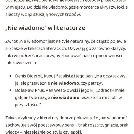
dochodzenie, więc planowanie kolejnych etapów projektu stoi
w miejscu. Do dziś nie wiadomo, gdzie morderca ukrył zwłoki, a
śledczy wciąż szukają nowych tropów.
„Nie wiadomo” w literaturze
Zwrot „nie wiadomo” jest na tyle naturalny, że często pojawia
się także w tekstach literackich. Używają go zarówno klasycy,
jak i współcześni autorzy, by zbudować nastrój niepewności
lub zawieszenia:
Denis Diderot,
Kubuś fatalista i jego pan
: „Ma oczy jak wy i
ja: ale przeważnie
nie wiadomo
, czy patrzy”.
Bolesław Prus,
Pan Wesołowski i jego kij
: „Zdradził mnie
gałgan tyle razy, a
nie wiadomo
jeszcze, co mi zrobi w
przyszłości…”.
Takie przykłady z literatury dobrze pokazują, że „nie wiadomo”
zachowuje swój podstawowy sens – brak rozstrzygnięcia, brak
wiedzy – niezależnie od stylu czy epoki.