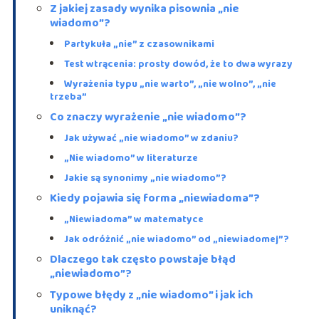
Z jakiej zasady wynika pisownia „nie
wiadomo”?
Partykuła „nie” z czasownikami
Test wtrącenia: prosty dowód, że to dwa wyrazy
Wyrażenia typu „nie warto”, „nie wolno”, „nie
trzeba”
Co znaczy wyrażenie „nie wiadomo”?
Jak używać „nie wiadomo” w zdaniu?
„Nie wiadomo” w literaturze
Jakie są synonimy „nie wiadomo”?
Kiedy pojawia się forma „niewiadoma”?
„Niewiadoma” w matematyce
Jak odróżnić „nie wiadomo” od „niewiadomej”?
Dlaczego tak często powstaje błąd
„niewiadomo”?
Typowe błędy z „nie wiadomo” i jak ich
uniknąć?