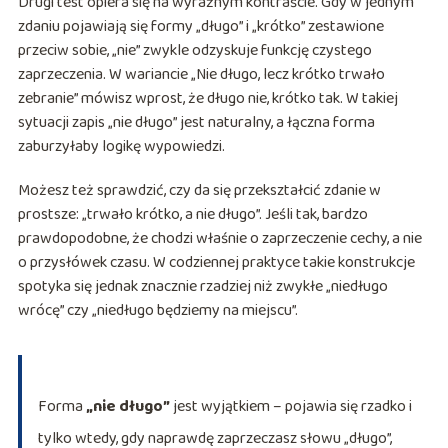
Drugi test opiera się na wyraźnym kontraście. Gdy w jednym
zdaniu pojawiają się formy „długo” i „krótko” zestawione
przeciw sobie, „nie” zwykle odzyskuje funkcję czystego
zaprzeczenia. W wariancie „Nie długo, lecz krótko trwało
zebranie” mówisz wprost, że długo nie, krótko tak. W takiej
sytuacji zapis „nie długo” jest naturalny, a łączna forma
zaburzyłaby logikę wypowiedzi.
Możesz też sprawdzić, czy da się przekształcić zdanie w
prostsze: „trwało krótko, a nie długo”. Jeśli tak, bardzo
prawdopodobne, że chodzi właśnie o zaprzeczenie cechy, a nie
o przysłówek czasu. W codziennej praktyce takie konstrukcje
spotyka się jednak znacznie rzadziej niż zwykłe „niedługo
wrócę” czy „niedługo będziemy na miejscu”.
Forma
„nie długo”
jest wyjątkiem – pojawia się rzadko i
tylko wtedy, gdy naprawdę zaprzeczasz słowu „długo”,