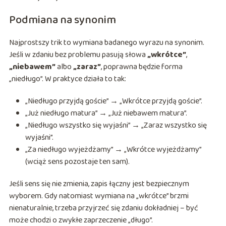
Podmiana na synonim
Najprostszy trik to wymiana badanego wyrazu na synonim.
Jeśli w zdaniu bez problemu pasują słowa
„wkrótce”
,
„niebawem”
albo
„zaraz”
, poprawna będzie forma
„niedługo”. W praktyce działa to tak:
„Niedługo przyjdą goście” → „Wkrótce przyjdą goście”.
„Już niedługo matura” → „Już niebawem matura”.
„Niedługo wszystko się wyjaśni” → „Zaraz wszystko się
wyjaśni”.
„Za niedługo wyjeżdżamy” → „Wkrótce wyjeżdżamy”
(wciąż sens pozostaje ten sam).
Jeśli sens się nie zmienia, zapis łączny jest bezpiecznym
wyborem. Gdy natomiast wymiana na „wkrótce” brzmi
nienaturalnie, trzeba przyjrzeć się zdaniu dokładniej – być
może chodzi o zwykłe zaprzeczenie „długo”.