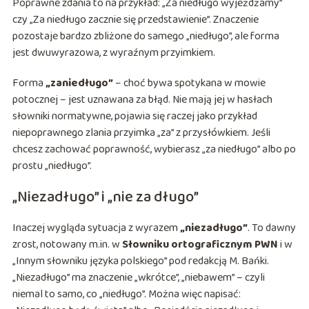
Poprawne zdania to na przykład: „Za niedługo wyjeżdżamy”
czy „Za niedługo zacznie się przedstawienie”. Znaczenie
pozostaje bardzo zbliżone do samego „niedługo”, ale forma
jest dwuwyrazowa, z wyraźnym przyimkiem.
Forma
„zaniedługo”
– choć bywa spotykana w mowie
potocznej – jest uznawana za błąd. Nie mają jej w hasłach
słowniki normatywne, pojawia się raczej jako przykład
niepoprawnego zlania przyimka „za” z przysłówkiem. Jeśli
chcesz zachować poprawność, wybierasz „za niedługo” albo po
prostu „niedługo”.
„Niezadługo” i „nie za długo”
Inaczej wygląda sytuacja z wyrazem
„niezadługo”
. To dawny
zrost, notowany m.in. w
Słowniku ortograficznym PWN
i w
„Innym słowniku języka polskiego” pod redakcją M. Bańki.
„Niezadługo” ma znaczenie „wkrótce”, „niebawem” – czyli
niemal to samo, co „niedługo”. Można więc napisać: