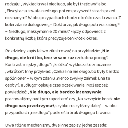
rodzaju: „Wykład trwał niedługo, ale był treściwy” albo
„Ekscytacja trwała niedługo, potem przyszedł strach przed
nieznanym”. W obu przypadkach chodzi o krótki czas trwania. Z
kolei zdanie dialogowe „– Doktorze, jak długo potrwa zabieg?
– Niedługo, maksymalnie 20 minut” łączy odpowiedź z
konkretną liczbą, która precyzuje ten krótki okres.
Rozdzielny zapis łatwo zilustrować na przykładzie: „
Nie
długo, nie krótko, lecz w sam raz
czekali na pociąg”.
Kontrast między „długo” i „krótko” wyklucza tu znaczenie
„wkrótce”. Inny przykład: „Czekali na nie długo, bo były bardzo
spóźnione” – w tym zdaniu „nie” to zwykły zaimek („na te
osoby”), a „długo” opisuje czas oczekiwania. Możesz też
powiedzieć: „
Nie długo, ale bardzo intensywnie
pracowaliśmy nad tym raportem” czy „Na szczęście korek
nie
długo nas przetrzymał
, szybko ruszyliśmy dalej” – w obu
przypadkach „nie długo” podkreśla brak długiego trwania.
Dwa różne mechanizmy, dwa inne zapisy, jedna zasada: