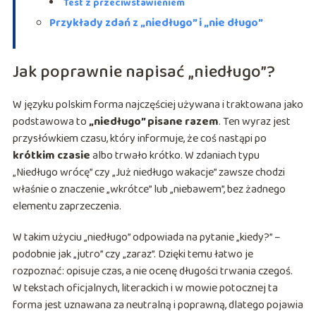
Test z przeciwstawieniem
Przykłady zdań z „niedługo” i „nie długo”
Jak poprawnie napisać „niedługo”?
W języku polskim forma najczęściej używana i traktowana jako
podstawowa to
„niedługo” pisane razem
. Ten wyraz jest
przysłówkiem czasu, który informuje, że coś nastąpi po
krótkim czasie
albo trwało krótko. W zdaniach typu
„Niedługo wrócę” czy „Już niedługo wakacje” zawsze chodzi
właśnie o znaczenie „wkrótce” lub „niebawem”, bez żadnego
elementu zaprzeczenia.
W takim użyciu „niedługo” odpowiada na pytanie „kiedy?” –
podobnie jak „jutro” czy „zaraz”. Dzięki temu łatwo je
rozpoznać: opisuje czas, a nie ocenę długości trwania czegoś.
W tekstach oficjalnych, literackich i w mowie potocznej ta
forma jest uznawana za neutralną i poprawną, dlatego pojawia