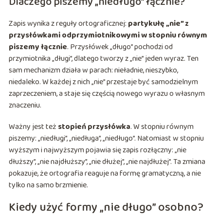
Dlaczego piszemy „niedługo” łącznie?
Zapis wynika z reguły ortograficznej:
partykułę „nie” z
przysłówkami odprzymiotnikowymi w stopniu równym
piszemy łącznie
. Przysłówek „długo” pochodzi od
przymiotnika „długi”, dlatego tworzy z „nie” jeden wyraz. Ten
sam mechanizm działa w parach: nieładnie, nieszybko,
niedaleko. W każdej z nich „nie” przestaje być samodzielnym
zaprzeczeniem, a staje się częścią nowego wyrazu o własnym
znaczeniu.
Ważny jest też
stopień przysłówka
. W stopniu równym
piszemy: „niedługi”, „niedługa”, „niedługo”. Natomiast w stopniu
wyższym i najwyższym pojawia się zapis rozłączny: „nie
dłuższy”, „nie najdłuższy”, „nie dłużej”, „nie najdłużej”. Ta zmiana
pokazuje, że ortografia reaguje na formę gramatyczną, a nie
tylko na samo brzmienie.
Kiedy użyć formy „nie długo” osobno?