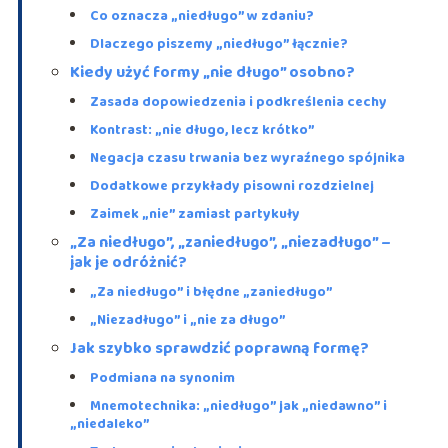
Co oznacza „niedługo” w zdaniu?
Dlaczego piszemy „niedługo” łącznie?
Kiedy użyć formy „nie długo” osobno?
Zasada dopowiedzenia i podkreślenia cechy
Kontrast: „nie długo, lecz krótko”
Negacja czasu trwania bez wyraźnego spójnika
Dodatkowe przykłady pisowni rozdzielnej
Zaimek „nie” zamiast partykuły
„Za niedługo”, „zaniedługo”, „niezadługo” –
jak je odróżnić?
„Za niedługo” i błędne „zaniedługo”
„Niezadługo” i „nie za długo”
Jak szybko sprawdzić poprawną formę?
Podmiana na synonim
Mnemotechnika: „niedługo” jak „niedawno” i
„niedaleko”