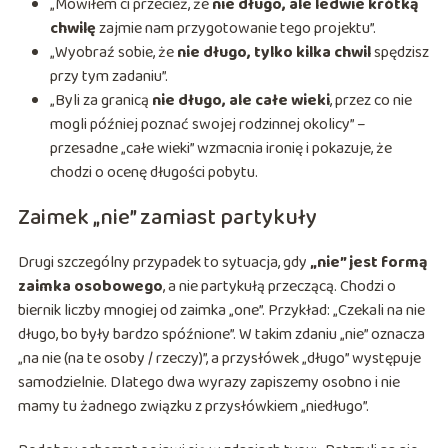
„Mówiłem ci przecież, że
nie długo, ale ledwie krótką
chwilę
zajmie nam przygotowanie tego projektu”.
„Wyobraź sobie, że
nie długo, tylko kilka chwil
spędzisz
przy tym zadaniu”.
„Byli za granicą
nie długo, ale całe wieki
, przez co nie
mogli później poznać swojej rodzinnej okolicy” –
przesadne „całe wieki” wzmacnia ironię i pokazuje, że
chodzi o ocenę długości pobytu.
Zaimek „nie” zamiast partykuły
Drugi szczególny przypadek to sytuacja, gdy
„nie” jest formą
zaimka osobowego
, a nie partykułą przeczącą. Chodzi o
biernik liczby mnogiej od zaimka „one”. Przykład: „Czekali na nie
długo, bo były bardzo spóźnione”. W takim zdaniu „nie” oznacza
„na nie (na te osoby / rzeczy)”, a przysłówek „długo” występuje
samodzielnie. Dlatego dwa wyrazy zapiszemy osobno i nie
mamy tu żadnego związku z przysłówkiem „niedługo”.