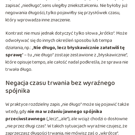
zapisać „niedługo”, sens uległby zniekształceniu. Nie byłoby już
negowania długości, tylko pojawiłby się przysłówek czasu,
który wprowadza inne znaczenie.
Kontrast nie musi jednak dotyczyć tylko słowa „krótko”. Może
odwoływać się do innych określeń sposobu lub tempa
działania, np.: „
Nie długo, lecz błyskawicznie załatwili tę
sprawę
” – tu „nie długo” zostaje zestawione z „błyskawicznie”,
które opisuje tempo, ale całość nadal podkreśla, że sprawa nie
trwała długo.
Negacja czasu trwania bez wyraźnego
spójnika
W praktyce rozdzielny zapis „nie długo” może się pojawić także
wtedy, gdy
nie ma w zdaniu jawnego spójnika
przeciwstawnego
(„lecz”, „ale”), ale wciąż chodzi o dosłowne
„nie przez długi czas”. W takich sytuacjach wyraźnie czujesz, że
zaprzeczasz długości trwania, nie mówisz zaś o „wkrótce”.