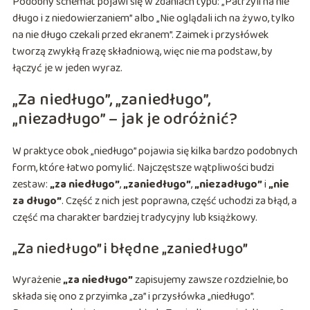
Podobny schemat pojawi się w zdaniach typu: „Patrzyli na nie
długo i z niedowierzaniem” albo „Nie oglądali ich na żywo, tylko
na nie długo czekali przed ekranem”. Zaimek i przysłówek
tworzą zwykłą frazę składniową, więc nie ma podstaw, by
łączyć je w jeden wyraz.
„Za niedługo”, „zaniedługo”,
„niezadługo” – jak je odróżnić?
W praktyce obok „niedługo” pojawia się kilka bardzo podobnych
form, które łatwo pomylić. Najczęstsze wątpliwości budzi
zestaw:
„za niedługo”
,
„zaniedługo”
,
„niezadługo”
i
„nie
za długo”
. Część z nich jest poprawna, część uchodzi za błąd, a
część ma charakter bardziej tradycyjny lub książkowy.
„Za niedługo” i błędne „zaniedługo”
Wyrażenie
„za niedługo”
zapisujemy zawsze rozdzielnie, bo
składa się ono z przyimka „za” i przysłówka „niedługo”.