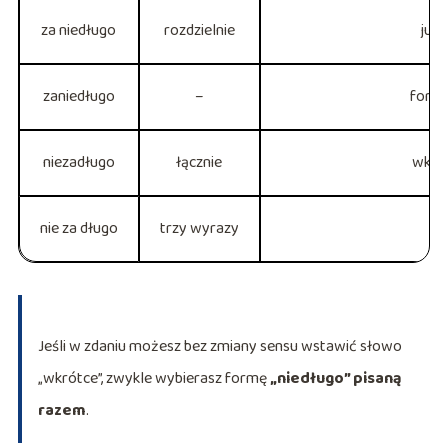
za niedługo
rozdzielnie
już 
zaniedługo
–
form
niezadługo
łącznie
wkró
nie za długo
trzy wyrazy
ni
Jeśli w zdaniu możesz bez zmiany sensu wstawić słowo
„wkrótce”, zwykle wybierasz formę
„niedługo” pisaną
razem
.