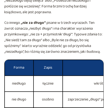
„Niezadługo będą święta” albo „Posiedźcie niezadługo i
połóżcie się wcześniej”. Forma brzmi trochę bardziej
książkowo, ale jest poprawna.
Co innego
„nie za długo”
pisane w trzech wyrazach. Ten
zwrot oznacza „niezbyt długo” i ma charakter wyrażenia
przyimkowego: „nie za + przymiotnik ‘długi’”. Typowe zdania to:
„Nie siedź tam za długo” albo „Byle nie za długo, bo się
spóźnimy”. Warto wyraźnie oddzielić go od przysłówka
„niezadługo”, bo różnią się zarówno znaczeniem, jak i budową.
Forma
Zapis
niedługo
łącznie
wkrótce,
nie długo
osobno
zaprzeczenie „długo” przy