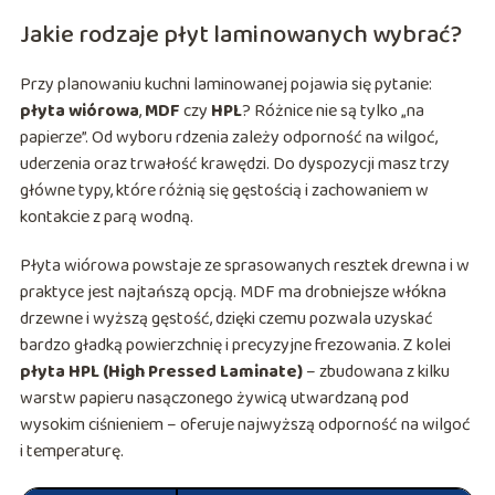
Jakie rodzaje płyt laminowanych wybrać?
Przy planowaniu kuchni laminowanej pojawia się pytanie:
płyta wiórowa
,
MDF
czy
HPL
? Różnice nie są tylko „na
papierze”. Od wyboru rdzenia zależy odporność na wilgoć,
uderzenia oraz trwałość krawędzi. Do dyspozycji masz trzy
główne typy, które różnią się gęstością i zachowaniem w
kontakcie z parą wodną.
Płyta wiórowa powstaje ze sprasowanych resztek drewna i w
praktyce jest najtańszą opcją. MDF ma drobniejsze włókna
drzewne i wyższą gęstość, dzięki czemu pozwala uzyskać
bardzo gładką powierzchnię i precyzyjne frezowania. Z kolei
płyta HPL (High Pressed Laminate)
– zbudowana z kilku
warstw papieru nasączonego żywicą utwardzaną pod
wysokim ciśnieniem – oferuje najwyższą odporność na wilgoć
i temperaturę.