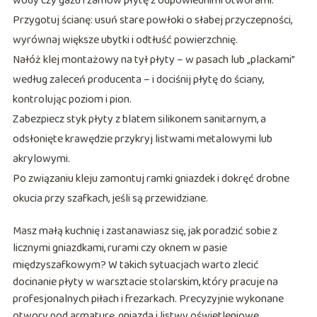
wody czy gazu i zamów płytę z odpowiednimi otworami.
Przygotuj ścianę: usuń stare powłoki o słabej przyczepności,
wyrównaj większe ubytki i odtłuść powierzchnię.
Nałóż klej montażowy na tył płyty – w pasach lub „plackami”
według zaleceń producenta – i dociśnij płytę do ściany,
kontrolując poziom i pion.
Zabezpiecz styk płyty z blatem silikonem sanitarnym, a
odsłonięte krawędzie przykryj listwami metalowymi lub
akrylowymi.
Po związaniu kleju zamontuj ramki gniazdek i dokręć drobne
okucia przy szafkach, jeśli są przewidziane.
Masz małą kuchnię i zastanawiasz się, jak poradzić sobie z
licznymi gniazdkami, rurami czy oknem w pasie
międzyszafkowym? W takich sytuacjach warto zlecić
docinanie płyty w warsztacie stolarskim, który pracuje na
profesjonalnych piłach i frezarkach. Precyzyjnie wykonane
otwory pod armaturę, gniazda i listwy oświetleniowe