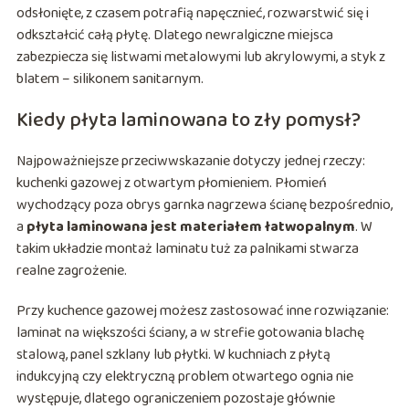
odsłonięte, z czasem potrafią napęcznieć, rozwarstwić się i
odkształcić całą płytę. Dlatego newralgiczne miejsca
zabezpiecza się listwami metalowymi lub akrylowymi, a styk z
blatem – silikonem sanitarnym.
Kiedy płyta laminowana to zły pomysł?
Najpoważniejsze przeciwwskazanie dotyczy jednej rzeczy:
kuchenki gazowej z otwartym płomieniem. Płomień
wychodzący poza obrys garnka nagrzewa ścianę bezpośrednio,
a
płyta laminowana jest materiałem łatwopalnym
. W
takim układzie montaż laminatu tuż za palnikami stwarza
realne zagrożenie.
Przy kuchence gazowej możesz zastosować inne rozwiązanie:
laminat na większości ściany, a w strefie gotowania blachę
stalową, panel szklany lub płytki. W kuchniach z płytą
indukcyjną czy elektryczną problem otwartego ognia nie
występuje, dlatego ograniczeniem pozostaje głównie