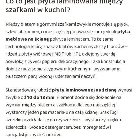
Co to jest płyta laminowana między
szafkami w kuchni?
Między blatem a górnymi szafkami zwykle montuje się płytki,
szkło lub kamień, coraz częściej pojawia się tam jednak
płyta
meblowa na ścianę
pokryta laminatem. To ta sama
technologia, którą znasz z blatów kuchennych czy frontów –
rdzeń z płyty wiórowej, MDF lub HPL oklejony twardą
powłoką z żywic i papieru dekoracyjnego. Taka konstrukcja
dobrze radzi sobie z typowymi kuchennymi wyzwaniami:
tłuszczem, parą wodną i uderzeniami naczyń.
Standardowa grubość
płyty laminowanej na ścianę
wynosi
zwykle od
10 do 13 mm
. Element docina się dokładnie na
wymiar między blatem a szafkami, dlatego najczęściej
wystarczy jeden pas materiału na całą ścianę. Brak fug i
szczelin przekłada się na czyszczenie – wystarczy miękka
ściereczka i woda z detergentem, bez impregnatów i
specjalistycznych środków.