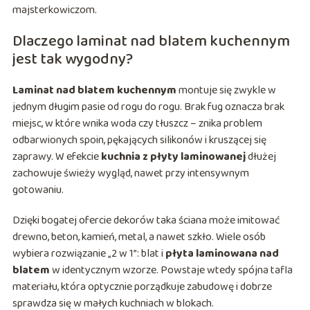
majsterkowiczom.
Dlaczego laminat nad blatem kuchennym
jest tak wygodny?
Laminat nad blatem kuchennym
montuje się zwykle w
jednym długim pasie od rogu do rogu. Brak fug oznacza brak
miejsc, w które wnika woda czy tłuszcz – znika problem
odbarwionych spoin, pękających silikonów i kruszącej się
zaprawy. W efekcie
kuchnia z płyty laminowanej
dłużej
zachowuje świeży wygląd, nawet przy intensywnym
gotowaniu.
Dzięki bogatej ofercie dekorów taka ściana może imitować
drewno, beton, kamień, metal, a nawet szkło. Wiele osób
wybiera rozwiązanie „2 w 1”: blat i
płyta laminowana nad
blatem
w identycznym wzorze. Powstaje wtedy spójna tafla
materiału, która optycznie porządkuje zabudowę i dobrze
sprawdza się w małych kuchniach w blokach.