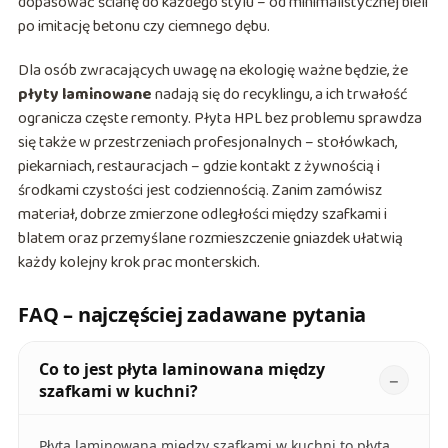
dopasować ścianę do każdego stylu – od minimalistycznej bieli
po imitację betonu czy ciemnego dębu.
Dla osób zwracających uwagę na ekologię ważne będzie, że
płyty laminowane
nadają się do recyklingu, a ich trwałość
ogranicza częste remonty. Płyta HPL bez problemu sprawdza
się także w przestrzeniach profesjonalnych – stołówkach,
piekarniach, restauracjach – gdzie kontakt z żywnością i
środkami czystości jest codziennością. Zanim zamówisz
materiał, dobrze zmierzone odległości między szafkami i
blatem oraz przemyślane rozmieszczenie gniazdek ułatwią
każdy kolejny krok prac monterskich.
FAQ – najczęściej zadawane pytania
Co to jest płyta laminowana między
szafkami w kuchni?
Płyta laminowana między szafkami w kuchni to płyta