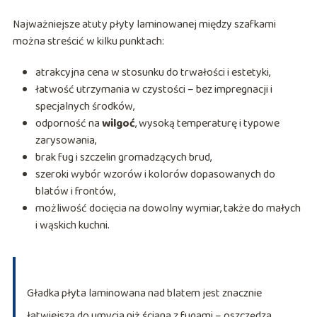
Najważniejsze atuty płyty laminowanej między szafkami
można streścić w kilku punktach:
atrakcyjna cena w stosunku do trwałości i estetyki,
łatwość utrzymania w czystości – bez impregnacji i
specjalnych środków,
odporność na
wilgoć
, wysoką temperaturę i typowe
zarysowania,
brak fug i szczelin gromadzących brud,
szeroki wybór wzorów i kolorów dopasowanych do
blatów i frontów,
możliwość docięcia na dowolny wymiar, także do małych
i wąskich kuchni.
Gładka płyta laminowana nad blatem jest znacznie
łatwiejsza do umycia niż ściana z fugami – oszczędza