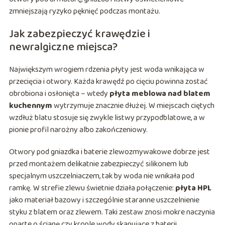
zmniejszają ryzyko pęknięć podczas montażu.
Jak zabezpieczyć krawędzie i
newralgiczne miejsca?
Największym wrogiem rdzenia płyty jest woda wnikająca w
przecięcia i otwory. Każda krawędź po cięciu powinna zostać
obrobiona i osłonięta – wtedy
płyta meblowa nad blatem
kuchennym
wytrzymuje znacznie dłużej. W miejscach ciętych
wzdłuż blatu stosuje się zwykle listwy przypodblatowe, a w
pionie profil narożny albo zakończeniowy.
Otwory pod gniazdka i baterie zlewozmywakowe dobrze jest
przed montażem delikatnie zabezpieczyć silikonem lub
specjalnym uszczelniaczem, tak by woda nie wnikała pod
ramkę. W strefie zlewu świetnie działa połączenie:
płyta HPL
jako materiał bazowy i szczególnie staranne uszczelnienie
styku z blatem oraz zlewem. Taki zestaw znosi mokre naczynia
oparte o ścianę czy krople wody skapujące z baterii.