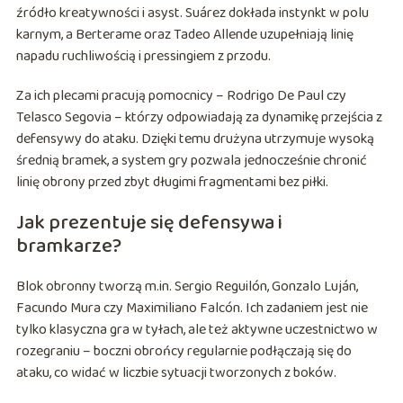
źródło kreatywności i asyst. Suárez dokłada instynkt w polu
karnym, a Berterame oraz Tadeo Allende uzupełniają linię
napadu ruchliwością i pressingiem z przodu.
Za ich plecami pracują pomocnicy – Rodrigo De Paul czy
Telasco Segovia – którzy odpowiadają za dynamikę przejścia z
defensywy do ataku. Dzięki temu drużyna utrzymuje wysoką
średnią bramek, a system gry pozwala jednocześnie chronić
linię obrony przed zbyt długimi fragmentami bez piłki.
Jak prezentuje się defensywa i
bramkarze?
Blok obronny tworzą m.in. Sergio Reguilón, Gonzalo Luján,
Facundo Mura czy Maximiliano Falcón. Ich zadaniem jest nie
tylko klasyczna gra w tyłach, ale też aktywne uczestnictwo w
rozegraniu – boczni obrońcy regularnie podłączają się do
ataku, co widać w liczbie sytuacji tworzonych z boków.