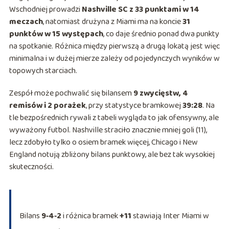
Wschodniej prowadzi
Nashville SC z 33 punktami w 14
meczach
, natomiast drużyna z Miami ma na koncie
31
punktów w 15 występach
, co daje średnio ponad dwa punkty
na spotkanie. Różnica między pierwszą a drugą lokatą jest więc
minimalna i w dużej mierze zależy od pojedynczych wyników w
topowych starciach.
Zespół może pochwalić się bilansem
9 zwycięstw, 4
remisów i 2 porażek
, przy statystyce bramkowej
39:28
. Na
tle bezpośrednich rywali z tabeli wygląda to jak ofensywny, ale
wyważony futbol. Nashville straciło znacznie mniej goli (11),
lecz zdobyło tylko o osiem bramek więcej, Chicago i New
England notują zbliżony bilans punktowy, ale bez tak wysokiej
skuteczności.
Bilans
9‑4‑2
i różnica bramek
+11
stawiają Inter Miami w