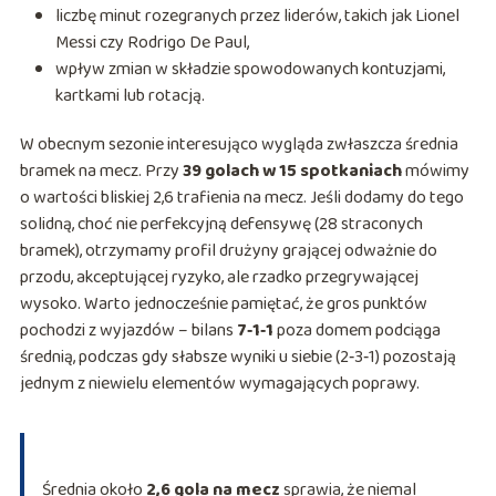
liczbę minut rozegranych przez liderów, takich jak Lionel
Messi czy Rodrigo De Paul,
wpływ zmian w składzie spowodowanych kontuzjami,
kartkami lub rotacją.
W obecnym sezonie interesująco wygląda zwłaszcza średnia
bramek na mecz. Przy
39 golach w 15 spotkaniach
mówimy
o wartości bliskiej 2,6 trafienia na mecz. Jeśli dodamy do tego
solidną, choć nie perfekcyjną defensywę (28 straconych
bramek), otrzymamy profil drużyny grającej odważnie do
przodu, akceptującej ryzyko, ale rzadko przegrywającej
wysoko. Warto jednocześnie pamiętać, że gros punktów
pochodzi z wyjazdów – bilans
7‑1‑1
poza domem podciąga
średnią, podczas gdy słabsze wyniki u siebie (2‑3‑1) pozostają
jednym z niewielu elementów wymagających poprawy.
Średnia około
2,6 gola na mecz
sprawia, że niemal