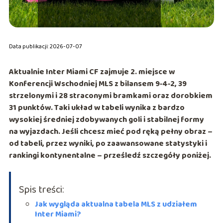
Data publikacji: 2026-07-07
Aktualnie
Inter Miami CF
zajmuje
2. miejsce w
Konferencji Wschodniej MLS
z bilansem
9‑4‑2
, 39
strzelonymi i 28 straconymi bramkami oraz dorobkiem
31 punktów
. Taki układ w tabeli wynika z bardzo
wysokiej średniej zdobywanych goli i stabilnej formy
na wyjazdach. Jeśli chcesz mieć pod ręką pełny obraz –
od tabeli, przez wyniki, po zaawansowane statystyki i
rankingi kontynentalne – prześledź szczegóły poniżej.
Spis treści:
Jak wygląda aktualna tabela MLS z udziałem
Inter Miami?