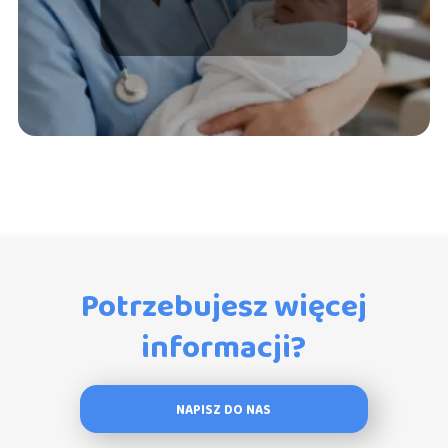
Sprawdź zarobki
Potrzebujesz więcej
informacji?
NAPISZ DO NAS