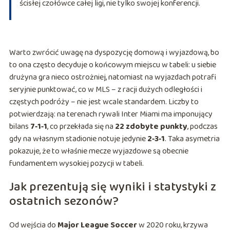
ścisłej czołówce całej ligi, nie tylko swojej konferencji.
Warto zwrócić uwagę na dyspozycję domową i wyjazdową, bo
to ona często decyduje o końcowym miejscu w tabeli: u siebie
drużyna gra nieco ostrożniej, natomiast na wyjazdach potrafi
seryjnie punktować, co w MLS – z racji dużych odległości i
częstych podróży – nie jest wcale standardem. Liczby to
potwierdzają: na terenach rywali Inter Miami ma imponujący
bilans
7‑1‑1
, co przekłada się na
22 zdobyte punkty
, podczas
gdy na własnym stadionie notuje jedynie
2‑3‑1
. Taka asymetria
pokazuje, że to właśnie mecze wyjazdowe są obecnie
fundamentem wysokiej pozycji w tabeli.
Jak prezentują się wyniki i statystyki z
ostatnich sezonów?
Od wejścia do
Major League Soccer
w 2020 roku, krzywa