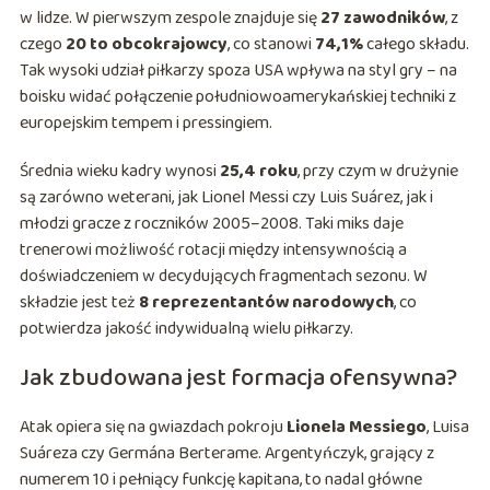
w lidze. W pierwszym zespole znajduje się
27 zawodników
, z
czego
20 to obcokrajowcy
, co stanowi
74,1%
całego składu.
Tak wysoki udział piłkarzy spoza USA wpływa na styl gry – na
boisku widać połączenie południowoamerykańskiej techniki z
europejskim tempem i pressingiem.
Średnia wieku kadry wynosi
25,4 roku
, przy czym w drużynie
są zarówno weterani, jak Lionel Messi czy Luis Suárez, jak i
młodzi gracze z roczników 2005–2008. Taki miks daje
trenerowi możliwość rotacji między intensywnością a
doświadczeniem w decydujących fragmentach sezonu. W
składzie jest też
8 reprezentantów narodowych
, co
potwierdza jakość indywidualną wielu piłkarzy.
Jak zbudowana jest formacja ofensywna?
Atak opiera się na gwiazdach pokroju
Lionela Messiego
, Luisa
Suáreza czy Germána Berterame. Argentyńczyk, grający z
numerem 10 i pełniący funkcję kapitana, to nadal główne