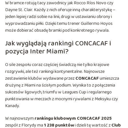
W bramce rotują tacy zawodnicy jak Rocco Ríos Novo czy
Dayne St. Clair. Każdy z nich oferuje inną charakterystykę –
jeden lepiej radzi sobie na linii, drugi w ustawianiu obrony i
wyprowadzaniu piłki. Dzięki temu trener Guillermo Hoyos
może dobierać obsadę bramki pod konkretnego rywala.
Jak wyglądają rankingi CONCACAF i
pozycja Inter Miami?
O sile zespołu coraz częściej świadczą nie tylko krajowe
rozgrywki, ale też rankingi kontynentalne. Najnowsze
zestawienie klubów wydawane przez
CONCACAF
umieszcza
drużynę z Miami na ścisłym podium. Wynika to z połączenia
sukcesów ligowych, triumfu w Leagues Cup i regularnego
punktowania w meczach z mocnymi rywalami z Meksyku czy
Kanady.
W najnowszym
rankingu klubowym CONCACAF 2025
zespół z Florydy ma
1 238 punktów
i dzieli tę wartość z
Club