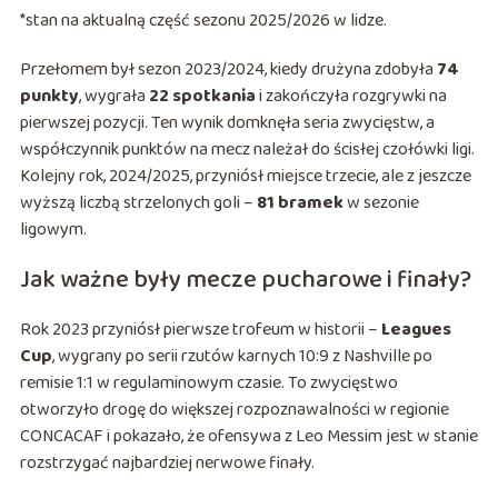
*stan na aktualną część sezonu 2025/2026 w lidze.
Przełomem był sezon 2023/2024, kiedy drużyna zdobyła
74
punkty
, wygrała
22 spotkania
i zakończyła rozgrywki na
pierwszej pozycji. Ten wynik domknęła seria zwycięstw, a
współczynnik punktów na mecz należał do ścisłej czołówki ligi.
Kolejny rok, 2024/2025, przyniósł miejsce trzecie, ale z jeszcze
wyższą liczbą strzelonych goli –
81 bramek
w sezonie
ligowym.
Jak ważne były mecze pucharowe i finały?
Rok 2023 przyniósł pierwsze trofeum w historii –
Leagues
Cup
, wygrany po serii rzutów karnych 10:9 z Nashville po
remisie 1:1 w regulaminowym czasie. To zwycięstwo
otworzyło drogę do większej rozpoznawalności w regionie
CONCACAF i pokazało, że ofensywa z Leo Messim jest w stanie
rozstrzygać najbardziej nerwowe finały.