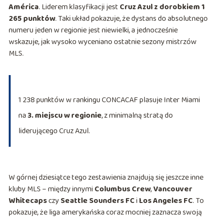
América
. Liderem klasyfikacji jest
Cruz Azul z dorobkiem 1
265 punktów
. Taki układ pokazuje, że dystans do absolutnego
numeru jeden w regionie jest niewielki, a jednocześnie
wskazuje, jak wysoko wyceniano ostatnie sezony mistrzów
MLS.
1 238 punktów w rankingu CONCACAF plasuje Inter Miami
na
3. miejscu w regionie
, z minimalną stratą do
liderującego Cruz Azul.
W górnej dziesiątce tego zestawienia znajdują się jeszcze inne
kluby MLS – między innymi
Columbus Crew
,
Vancouver
Whitecaps
czy
Seattle Sounders FC
i
Los Angeles FC
. To
pokazuje, że liga amerykańska coraz mocniej zaznacza swoją