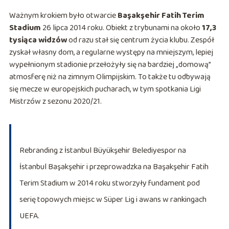
Ważnym krokiem było otwarcie
Başakşehir Fatih Terim
Stadium
26 lipca 2014 roku. Obiekt z trybunami na około
17,3
tysiąca widzów
od razu stał się centrum życia klubu. Zespół
zyskał własny dom, a regularne występy na mniejszym, lepiej
wypełnionym stadionie przełożyły się na bardziej „domową”
atmosferę niż na zimnym Olimpijskim. To także tu odbywają
się mecze w europejskich pucharach, w tym spotkania Ligi
Mistrzów z sezonu 2020/21.
Rebranding z İstanbul Büyükşehir Belediyespor na
İstanbul Başakşehir i przeprowadzka na Başakşehir Fatih
Terim Stadium w 2014 roku stworzyły fundament pod
serię topowych miejsc w Süper Lig i awans w rankingach
UEFA.