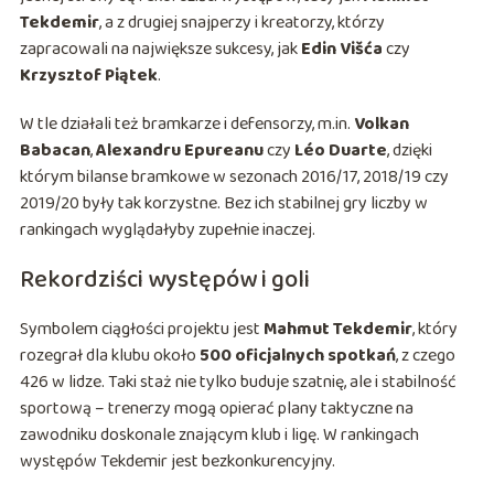
Tekdemir
, a z drugiej snajperzy i kreatorzy, którzy
zapracowali na największe sukcesy, jak
Edin Višća
czy
Krzysztof Piątek
.
W tle działali też bramkarze i defensorzy, m.in.
Volkan
Babacan
,
Alexandru Epureanu
czy
Léo Duarte
, dzięki
którym bilanse bramkowe w sezonach 2016/17, 2018/19 czy
2019/20 były tak korzystne. Bez ich stabilnej gry liczby w
rankingach wyglądałyby zupełnie inaczej.
Rekordziści występów i goli
Symbolem ciągłości projektu jest
Mahmut Tekdemir
, który
rozegrał dla klubu około
500 oficjalnych spotkań
, z czego
426 w lidze. Taki staż nie tylko buduje szatnię, ale i stabilność
sportową – trenerzy mogą opierać plany taktyczne na
zawodniku doskonale znającym klub i ligę. W rankingach
występów Tekdemir jest bezkonkurencyjny.