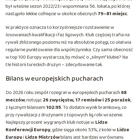
był właśnie sezon 2022/23 i wspomniana 56. lokata, po której
nastąpiło lekkie cofnięcie w okolice obecnych
79–81 miejsc
.
W praktyce oznacza to korzystniejsze rozstawienie w
losowaniach kwalifikacji i faz ligowych. Klub częściej trafia na
rywali zbliżonego poziomu niż na absolutne potęgi, co ułatwia
regularne punktowanie dla współczynnika. Czy sama obecność
w top 100 Europy wystarcza, by mówić o „silnym” klubie? Na
tle historii tureckich drużyn – zdecydowanie tak.
Bilans w europejskich pucharach
Do 2026 roku zespół rozegrał w europejskich pucharach
68
meczów
, notując
26 zwycięstw, 17 remisów i 25 porażek
,
z łącznym bilansem
102:95
. To dodatni wynik bramkowy, co
przy rywalizacji z drużynami z topowych lig robi wrażenie.
Najlepszy procent wygranych klub notuje w
Lidze
Konferencji Europy
, gdzie sięga około 53%, z kolei w
Lidze
Europy
i
Lidze Mistrzów
bilans jest bardziej wyrównany.