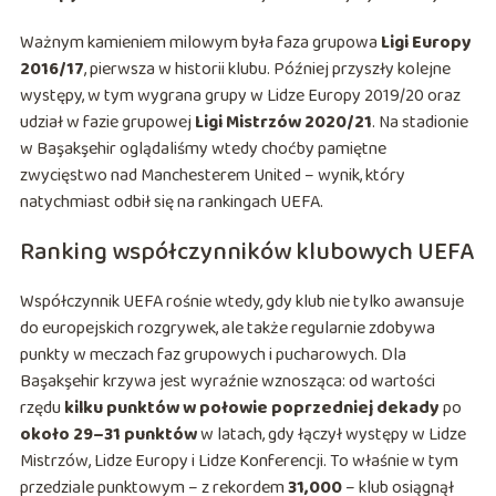
Ważnym kamieniem milowym była faza grupowa
Ligi Europy
2016/17
, pierwsza w historii klubu. Później przyszły kolejne
występy, w tym wygrana grupy w Lidze Europy 2019/20 oraz
udział w fazie grupowej
Ligi Mistrzów 2020/21
. Na stadionie
w Başakşehir oglądaliśmy wtedy choćby pamiętne
zwycięstwo nad Manchesterem United – wynik, który
natychmiast odbił się na rankingach UEFA.
Ranking współczynników klubowych UEFA
Współczynnik UEFA rośnie wtedy, gdy klub nie tylko awansuje
do europejskich rozgrywek, ale także regularnie zdobywa
punkty w meczach faz grupowych i pucharowych. Dla
Başakşehir krzywa jest wyraźnie wznosząca: od wartości
rzędu
kilku punktów w połowie poprzedniej dekady
po
około 29–31 punktów
w latach, gdy łączył występy w Lidze
Mistrzów, Lidze Europy i Lidze Konferencji. To właśnie w tym
przedziale punktowym – z rekordem
31,000
– klub osiągnął