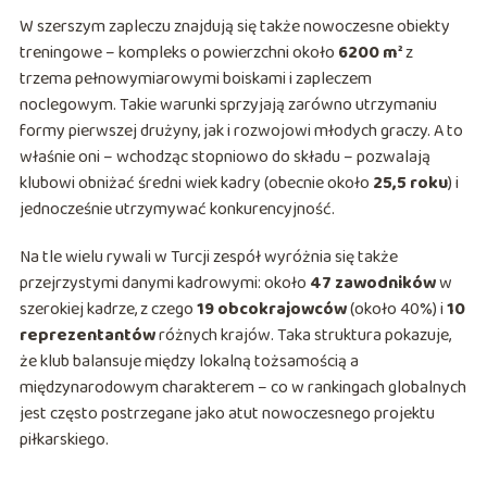
W szerszym zapleczu znajdują się także nowoczesne obiekty
treningowe – kompleks o powierzchni około
6200 m²
z
trzema pełnowymiarowymi boiskami i zapleczem
noclegowym. Takie warunki sprzyjają zarówno utrzymaniu
formy pierwszej drużyny, jak i rozwojowi młodych graczy. A to
właśnie oni – wchodząc stopniowo do składu – pozwalają
klubowi obniżać średni wiek kadry (obecnie około
25,5 roku
) i
jednocześnie utrzymywać konkurencyjność.
Na tle wielu rywali w Turcji zespół wyróżnia się także
przejrzystymi danymi kadrowymi: około
47 zawodników
w
szerokiej kadrze, z czego
19 obcokrajowców
(około 40%) i
10
reprezentantów
różnych krajów. Taka struktura pokazuje,
że klub balansuje między lokalną tożsamością a
międzynarodowym charakterem – co w rankingach globalnych
jest często postrzegane jako atut nowoczesnego projektu
piłkarskiego.