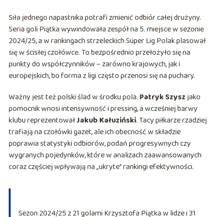
Siła jednego napastnika potrafi zmienić odbiór całej drużyny.
Seria goli Piątka wywindowała zespół na 5. miejsce w sezonie
2024/25, a w rankingach strzeleckich Süper Lig Polak plasował
się w ścisłej czołówce. To bezpośrednio przełożyło się na
punkty do współczynników – zarówno krajowych, jak i
europejskich, bo forma z ligi często przenosi się na puchary.
Ważny jest też polski ślad w środku pola.
Patryk Szysz
jako
pomocnik wnosi intensywność i pressing, a wcześniej barwy
klubu reprezentował
Jakub Kałuziński
. Tacy piłkarze rzadziej
trafiają na czołówki gazet, ale ich obecność w składzie
poprawia statystyki odbiorów, podań progresywnych czy
wygranych pojedynków, które w analizach zaawansowanych
coraz częściej wpływają na „ukryte” rankingi efektywności.
Sezon 2024/25 z 21 golami Krzysztofa Piątka w lidze i 31