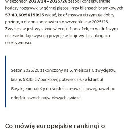
W sezonach
2023/24–2025/26
zespół konsekwentnie
kończy rozgrywki w górnej piątce. Przy bilansach bramkowych
57:43
,
60:56
i
58:35
widać, że ofensywa utrzymuje dobry
poziom, a obrona poprawiła się szczególnie w 2025/26.
Zwycięstw jest wyraźnie więcej niż porażek, co w dłuższym
okresie buduje wysoką pozycję w krajowych rankingach
efektywności.
Sezon 2025/26 zakończony na 5. miejscu (16 zwycięstw,
bilans 58:35, 57 punktów) potwierdził, że İstanbul
Başakşehir należy do ścisłej czołówki ligowej, nawet po
odejściu swoich największych gwiazd.
Co mówią europejskie rankingi o