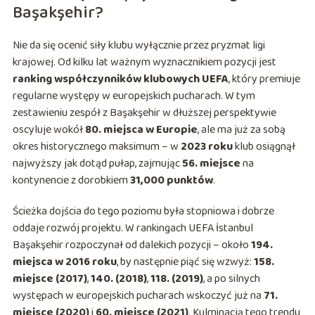
Başakşehir?
Nie da się ocenić siły klubu wyłącznie przez pryzmat ligi
krajowej. Od kilku lat ważnym wyznacznikiem pozycji jest
ranking współczynników klubowych UEFA
, który premiuje
regularne występy w europejskich pucharach. W tym
zestawieniu zespół z Başakşehir w dłuższej perspektywie
oscyluje wokół
80. miejsca w Europie
, ale ma już za sobą
okres historycznego maksimum – w
2023 roku
klub osiągnął
najwyższy jak dotąd pułap, zajmując
56. miejsce
na
kontynencie z dorobkiem
31,000 punktów
.
Ścieżka dojścia do tego poziomu była stopniowa i dobrze
oddaje rozwój projektu. W rankingach UEFA İstanbul
Başakşehir rozpoczynał od dalekich pozycji – około
194.
miejsca w 2016 roku
, by następnie piąć się wzwyż:
158.
miejsce (2017)
,
140. (2018)
,
118. (2019)
, a po silnych
występach w europejskich pucharach wskoczyć już na
71.
miejsce (2020)
i
60. miejsce (2021)
. Kulminacją tego trendu