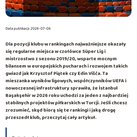
Data publikacji: 2026-07-06
Dla pozycji klubu w rankingach najważniejsze okazały
się regularne miejsca w czołówce Süper Lig i
mistrzostwo z sezonu
2019/20
, wsparte mocnym
bilansem w europejskich pucharach i rozwojem takich
gwiazd jak
Krzysztof Piątek
czy
Edin Višća
. Ta
mieszanka wyników ligowych, współczynników UEFA i
nowoczesnej infrastruktury sprawiła, że
İstanbul
Başakşehir
w 2026 roku uchodzi za jeden z najbardziej
stabilnych projektów piłkarskich w Turcji. Jeśli chcesz
zrozumieć, skąd biorą się te rankingi i jaką drogę
przeszedł klub, przeczytaj cały artykuł.