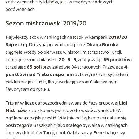
zestawieniach siły klubów, jak i w międzynarodowych
porównaniach.
Sezon mistrzowski 2019/20
Największy skok w rankingach nastąpił w kampanii
2019/20
Süper Lig
. Drużyna prowadzona przez
Okana Buruka
sięgnęła wtedy po pierwsze w historii mistrzostwo Turcji,
kończąc sezon z bilansem
20–9–5
, zdobywając
69 punktów
i
strzelając
65 goli
przy zaledwie 34 straconych. Przewaga
4
punktów nad Trabzonsporem
była wyraźnym sygnałem,
że klub nie jest już tylko „revelacją sezonu”, ale realnym
faworytem do tytułu.
Triumf w lidze dał bezpośredni awans do fazy grupowej
Ligi
Mistrzów
, a to z kolei wywindowało współczynnik UEFA i
ogólnoeuropejski prestiż. Właśnie od tej kampanii datuje się
postrzeganie Başakşehir jako stałego bywalca w rankingach
topowych klubów Turcji, obok Galatasaray, Fenerbahçe czy