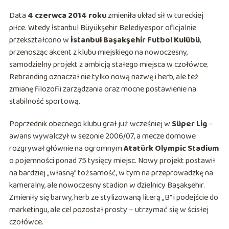
Data
4 czerwca 2014 roku
zmieniła układ sił w tureckiej
piłce. Wtedy İstanbul Büyükşehir Belediyespor oficjalnie
przekształcono w
İstanbul Başakşehir Futbol Kulübü
,
przenosząc akcent z klubu miejskiego na nowoczesny,
samodzielny projekt z ambicją stałego miejsca w czołówce.
Rebranding oznaczał nie tylko nową nazwę i herb, ale też
zmianę filozofii zarządzania oraz mocne postawienie na
stabilność sportową.
Poprzednik obecnego klubu grał już wcześniej w
Süper Lig
–
awans wywalczył w sezonie 2006/07, a mecze domowe
rozgrywał głównie na ogromnym
Atatürk Olympic Stadium
o pojemności ponad 75 tysięcy miejsc. Nowy projekt postawił
na bardziej „własną” tożsamość, w tym na przeprowadzkę na
kameralny, ale nowoczesny stadion w dzielnicy Başakşehir.
Zmieniły się barwy, herb ze stylizowaną literą „B” i podejście do
marketingu, ale cel pozostał prosty – utrzymać się w ścisłej
czołówce.