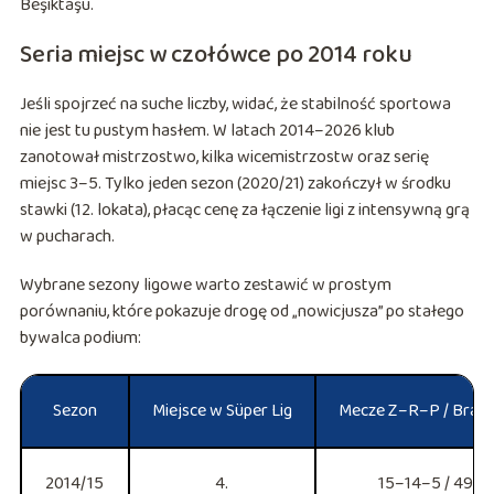
Beşiktaşu.
Seria miejsc w czołówce po 2014 roku
Jeśli spojrzeć na suche liczby, widać, że stabilność sportowa
nie jest tu pustym hasłem. W latach 2014–2026 klub
zanotował mistrzostwo, kilka wicemistrzostw oraz serię
miejsc 3–5. Tylko jeden sezon (2020/21) zakończył w środku
stawki (12. lokata), płacąc cenę za łączenie ligi z intensywną grą
w pucharach.
Wybrane sezony ligowe warto zestawić w prostym
porównaniu, które pokazuje drogę od „nowicjusza” po stałego
bywalca podium:
Sezon
Miejsce w Süper Lig
Mecze Z–R–P / Bramk
2014/15
4.
15–14–5 / 49:30