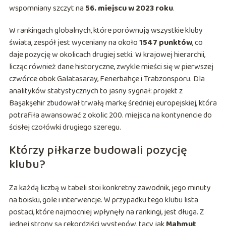
wspomniany szczyt na
56. miejscu w 2023 roku
.
W rankingach globalnych, które porównują wszystkie kluby
świata, zespół jest wyceniany na około
1547 punktów
, co
daje pozycję w okolicach drugiej setki. W krajowej hierarchii,
licząc również dane historyczne, zwykle mieści się w pierwszej
czwórce obok Galatasaray, Fenerbahçe i Trabzonsporu. Dla
analityków statystycznych to jasny sygnał: projekt z
Başakşehir zbudował trwałą markę średniej europejskiej, która
potrafiła awansować z okolic 200. miejsca na kontynencie do
ścisłej czołówki drugiego szeregu.
Którzy piłkarze budowali pozycję
klubu?
Za każdą liczbą w tabeli stoi konkretny zawodnik, jego minuty
na boisku, gole i interwencje. W przypadku tego klubu lista
postaci, które najmocniej wpłynęły na rankingi, jest długa. Z
jednej strony są rekordziści występów, tacy jak
Mahmut