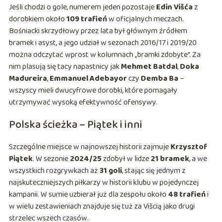
Jeśli chodzi o gole, numerem jeden pozostaje
Edin Višća
z
dorobkiem około
109 trafień
w oficjalnych meczach.
Bośniacki skrzydłowy przez lata był głównym źródłem
bramek i asyst, a jego udział w sezonach 2016/17 i 2019/20
można odczytać wprost w kolumnach „bramki zdobyte”. Za
nim plasują się tacy napastnicy jak
Mehmet Batdal
,
Doka
Madureira
,
Emmanuel Adebayor
czy
Demba Ba
–
wszyscy mieli dwucyfrowe dorobki, które pomagały
utrzymywać wysoką efektywność ofensywy.
Polska ścieżka – Piątek i inni
Szczególne miejsce w najnowszej historii zajmuje
Krzysztof
Piątek
. W sezonie
2024/25
zdobył w lidze
21 bramek
, a we
wszystkich rozgrywkach aż
31 goli
, stając się jednym z
najskuteczniejszych piłkarzy w historii klubu w pojedynczej
kampanii. W sumie uzbierał już dla zespołu około
48 trafień
i
w wielu zestawieniach znajduje się tuż za Višcią jako drugi
strzelec wszech czasów.