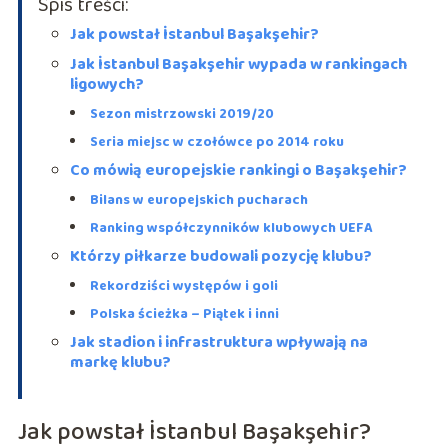
Spis treści:
Jak powstał İstanbul Başakşehir?
Jak İstanbul Başakşehir wypada w rankingach
ligowych?
Sezon mistrzowski 2019/20
Seria miejsc w czołówce po 2014 roku
Co mówią europejskie rankingi o Başakşehir?
Bilans w europejskich pucharach
Ranking współczynników klubowych UEFA
Którzy piłkarze budowali pozycję klubu?
Rekordziści występów i goli
Polska ścieżka – Piątek i inni
Jak stadion i infrastruktura wpływają na
markę klubu?
Jak powstał İstanbul Başakşehir?