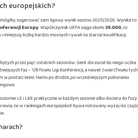
ch europejskich?
ż mógłby sugerować sam ligowy wynik sezonu 2025/2026. Wynika to 
nferencji Europy
. Współczynnik UEFA sięga około
39.000
, co
 mniejszą liczbę bardzo mocnych rywali na starcie kwalifikacji.
tych przez pięć ostatnich sezonów. Gent dorzucał do niego oczka
źniejszych faz – 1/8 finału Ligi Konferencji, a nawet ćwierćfinału tych
em w postaci West Hamu po drodze, po wcześniejszym pokonaniu
kingowe.
na poziomie LE i LKE praktycznie w każdym sezonie albo dociera do fazy
sprawia, że w rankingach europejskich bywa notowany wyżej niż częś
ie.
charach?