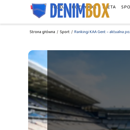
MODA
URODA
ROZRYWKA
DIETA
SP
Strona główna
/
Sport
/
Rankingi KAA Gent – aktualna poz