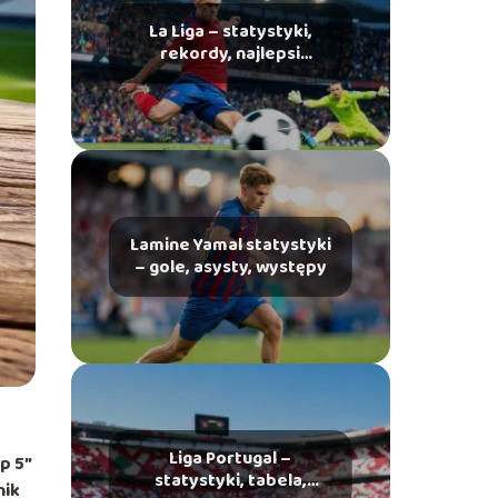
La Liga – statystyki,
rekordy, najlepsi
strzelcy
Lamine Yamal statystyki
– gole, asysty, występy
Liga Portugal –
p 5”
statystyki, tabela,
nik