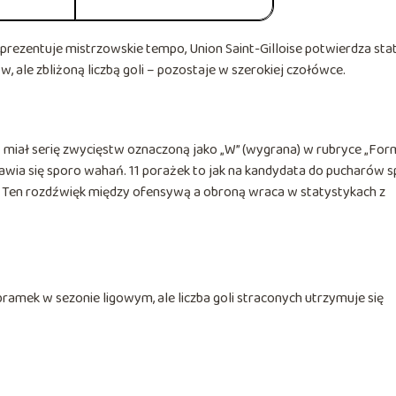
ht prezentuje mistrzowskie tempo, Union Saint-Gilloise potwierdza sta
w, ale zbliżoną liczbą goli – pozostaje w szerokiej czołówce.
miał serię zwycięstw oznaczoną jako „W” (wygrana) w rubryce „Form
awia się sporo wahań. 11 porażek to jak na kandydata do pucharów s
 Ten rozdźwięk między ofensywą a obroną wraca w statystykach z
ramek w sezonie ligowym, ale liczba goli straconych utrzymuje się