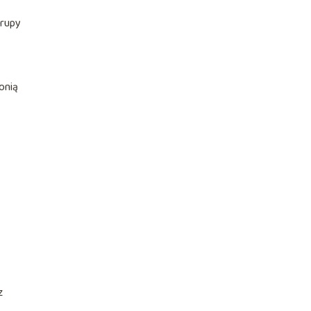
grupy
onią
z