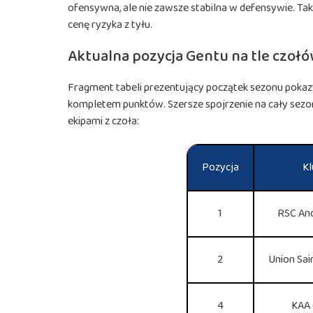
ofensywna, ale nie zawsze stabilna w defensywie. Taki
cenę ryzyka z tyłu.
Aktualna pozycja Gentu na tle czołó
Fragment tabeli prezentujący początek sezonu pokazywa
kompletem punktów. Szersze spojrzenie na cały sezo
ekipami z czoła:
Pozycja
Kl
1
RSC And
2
Union Sain
4
KAA 