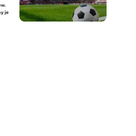
najlepsi strzelcy
ów.
y je