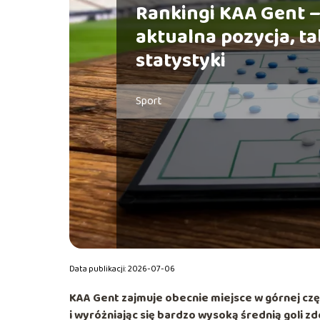
Rankingi KAA Gent 
aktualna pozycja, ta
statystyki
Sport
Data publikacji: 2026-07-06
KAA Gent
zajmuje obecnie miejsce w górnej czę
i wyróżniając się bardzo wysoką średnią goli z