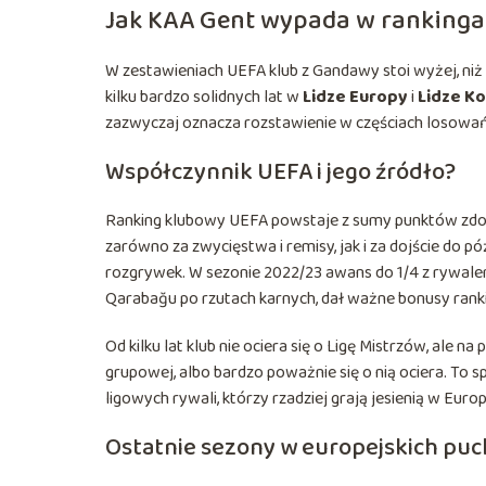
Jak KAA Gent wypada w rankinga
W zestawieniach UEFA klub z Gandawy stoi wyżej, ni
kilku bardzo solidnych lat w
Lidze Europy
i
Lidze Ko
zazwyczaj oznacza rozstawienie w częściach losowań i
Współczynnik UEFA i jego źródło?
Ranking klubowy UEFA powstaje z sumy punktów zdoby
zarówno za zwycięstwa i remisy, jak i za dojście do pó
rozgrywek. W sezonie 2022/23 awans do 1/4 z rywal
Qarabağu po rzutach karnych, dał ważne bonusy ran
Od kilku lat klub nie ociera się o Ligę Mistrzów, ale 
grupowej, albo bardzo poważnie się o nią ociera. To 
ligowych rywali, którzy rzadziej grają jesienią w Europ
Ostatnie sezony w europejskich pu