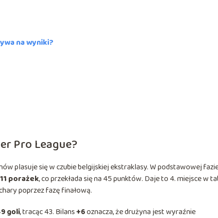
ływa na wyniki?
ler Pro League?
 plasuje się w czubie belgijskiej ekstraklasy. W podstawowej fazi
 11 porażek
, co przekłada się na 45 punktów. Daje to 4. miejsce w ta
uchary poprzez fazę finałową.
9 goli
, tracąc 43. Bilans
+6
oznacza, że drużyna jest wyraźnie