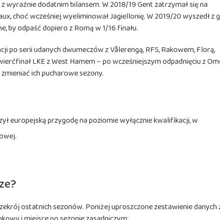
e z wyraźnie dodatnim bilansem. W 2018/19 Gent zatrzymał się na
aux, choć wcześniej wyeliminował Jagiellonię. W 2019/20 wyszedł z 
ne, by odpaść dopiero z Romą w 1/16 finału.
ncji po serii udanych dwumeczów z Vålerengą, RFS, Rakowem, Florą,
 ćwierćfinał LKE z West Hamem – po wcześniejszym odpadnięciu z Om
ię zmieniać ich pucharowe sezony.
zył europejską przygodę na poziomie wyłącznie kwalifikacji, w
owej.
dze?
rzekrój ostatnich sezonów. Poniżej uproszczone zestawienie danych 
mkowy i miejsce po sezonie zasadniczym: