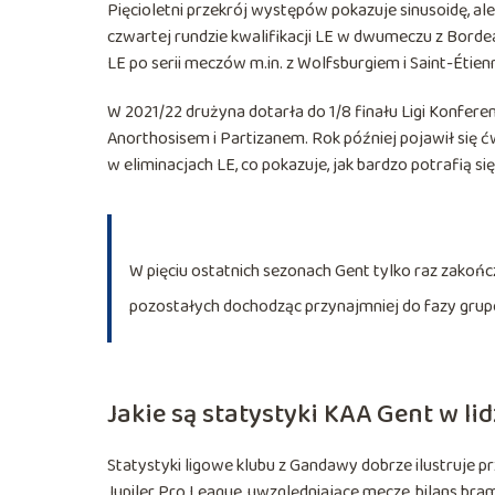
Pięcioletni przekrój występów pokazuje sinusoidę, al
czwartej rundzie kwalifikacji LE w dwumeczu z Borde
LE po serii meczów m.in. z Wolfsburgiem i Saint-Étien
W 2021/22 drużyna dotarła do 1/8 finału Ligi Konfere
Anorthosisem i Partizanem. Rok później pojawił się
w eliminacjach LE, co pokazuje, jak bardzo potrafią s
W pięciu ostatnich sezonach Gent tylko raz zakońc
pozostałych dochodząc przynajmniej do fazy grup
Jakie są statystyki KAA Gent w li
Statystyki ligowe klubu z Gandawy dobrze ilustruje p
Jupiler Pro League, uwzględniające mecze, bilans bra