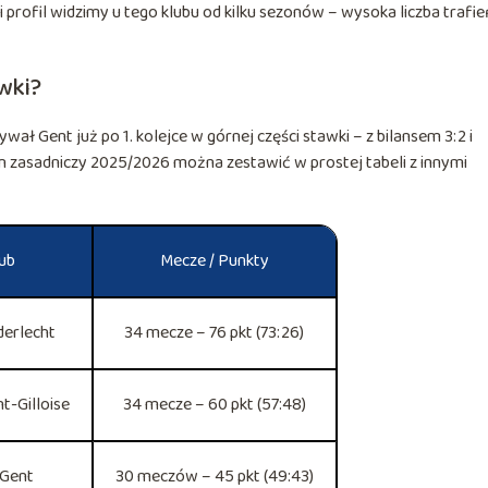
 profil widzimy u tego klubu od kilku sezonów – wysoka liczba trafie
wki?
ł Gent już po 1. kolejce w górnej części stawki – z bilansem 3:2 i
n zasadniczy 2025/2026 można zestawić w prostej tabeli z innymi
ub
Mecze / Punkty
erlecht
34 mecze – 76 pkt (73:26)
t-Gilloise
34 mecze – 60 pkt (57:48)
Gent
30 meczów – 45 pkt (49:43)