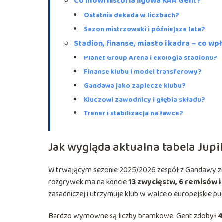
Co mówi historia ligowa KAA Gent?
Ostatnia dekada w liczbach?
Sezon mistrzowski i późniejsze lata?
Stadion, finanse, miasto i kadra – co wp
Planet Group Arena i ekologia stadionu?
Finanse klubu i model transferowy?
Gandawa jako zaplecze klubu?
Kluczowi zawodnicy i głębia składu?
Trener i stabilizacja na ławce?
Jak wygląda aktualna tabela Jupi
W trwającym sezonie 2025/2026 zespół z Gandawy znów
rozgrywek ma na koncie
13 zwycięstw, 6 remisów i
zasadniczej i utrzymuje klub w walce o europejskie p
Bardzo wymowne są liczby bramkowe. Gent zdobył
4