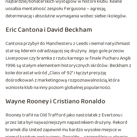
najbardziej bohaterskich występów w historii klubu. Keane
uosabia mentalność zespołu Fergusona – agresję,
determinację i absolutne wymagania wobec siebie i kolegów.
Eric Cantona i David Beckham
Cantona przybył do Manchesteru z Leeds i niemal natychmiast
stał się liderem odradzającej się drużyny. Jego gole przeciw
Liverpoo­wi czy bramka z rzutu karnego w finale Pucharu Anglii
1996 są stałym elementem historycznych skrótów. Beckham z
kolei dorastał wśród „Class of 92” i łączył precyzję
dośrodkowań z marketingową rozpoznawalnością, która
wzniosła klub na inny poziom globalnej popularności.
Wayne Rooney i Cristiano Ronaldo
Rooney trafił na Old Trafford jako nastolatek z Evertonu i
przez lata był najważniejszym napastnikiem drużyny. Rekord
bramek dla United zapewnił mu bardzo wysokie miejsce w