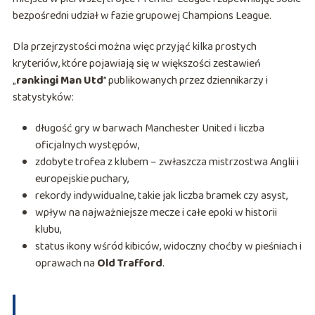
bezpośredni udział w fazie grupowej Champions League.
Dla przejrzystości można więc przyjąć kilka prostych
kryteriów, które pojawiają się w większości zestawień
„
rankingi Man Utd
” publikowanych przez dziennikarzy i
statystyków:
długość gry w barwach Manchester United i liczba
oficjalnych występów,
zdobyte trofea z klubem – zwłaszcza mistrzostwa Anglii i
europejskie puchary,
rekordy indywidualne, takie jak liczba bramek czy asyst,
wpływ na najważniejsze mecze i całe epoki w historii
klubu,
status ikony wśród kibiców, widoczny choćby w pieśniach i
oprawach na
Old Trafford
.