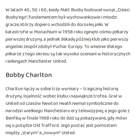
W latach 40., 50. i 60., kiedy Matt Busby budował swoje „Dzieci
Busby’ego”, fundamentem byli wychowankowie i młodzi
gracze, którzy dopiero wchodzili do dorosłej piłki. W
katastrofie w Monachium w 1958 roku zginęło ośmiu piłkarzy
pierwszej drużyny, a jednak dekadę później klub jako pierwszy
angielski zespół zdobył Puchar Europy. To właśnie dlatego
piłkarze z tego okresu są tak wysoko oceniani w historycznych
rankingach Manchester United.
Bobby Charlton
Charlton łączy w sobie trzy wymiary – tragiczną historię
drużyny, lojalność wobec klubu i największe trofea. Grał w
United od czasów Newton Heath niemal symbolicznie do
narodzin wielkiego Manchesteru ery telewizyjnej, a jego gole z
Benfiką w finale 1968 roku do dziś są pokazywane, gdy mówi
się o potędze Old Trafford. Jego postać jest pomostem
między „starym” a „nowym” United.