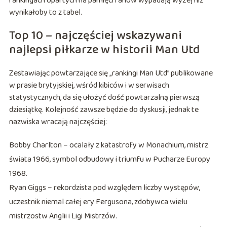
rankingach opartych na pamięci fanów wypadają wyżej niż
wynikałoby to z tabel.
Top 10 – najczęściej wskazywani
najlepsi piłkarze w historii Man Utd
Zestawiając powtarzające się „rankingi Man Utd” publikowane
w prasie brytyjskiej, wśród kibiców i w serwisach
statystycznych, da się ułożyć dość powtarzalną pierwszą
dziesiątkę. Kolejność zawsze będzie do dyskusji, jednak te
nazwiska wracają najczęściej:
Bobby Charlton – ocalały z katastrofy w Monachium, mistrz
świata 1966, symbol odbudowy i triumfu w Pucharze Europy
1968.
Ryan Giggs – rekordzista pod względem liczby występów,
uczestnik niemal całej ery Fergusona, zdobywca wielu
mistrzostw Anglii i Ligi Mistrzów.