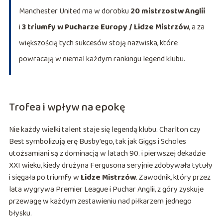
Manchester United ma w dorobku
20 mistrzostw Anglii
i
3 triumfy w Pucharze Europy / Lidze Mistrzów
, a za
większością tych sukcesów stoją nazwiska, które
powracają w niemal każdym rankingu legend klubu.
Trofea i wpływ na epokę
Nie każdy wielki talent staje się legendą klubu. Charlton czy
Best symbolizują erę Busby’ego, tak jak Giggs i Scholes
utożsamiani są z dominacją w latach 90. i pierwszej dekadzie
XXI wieku, kiedy drużyna Fergusona seryjnie zdobywała tytuły
i sięgała po triumfy w
Lidze Mistrzów
. Zawodnik, który przez
lata wygrywa Premier League i Puchar Anglii, z góry zyskuje
przewagę w każdym zestawieniu nad piłkarzem jednego
błysku.