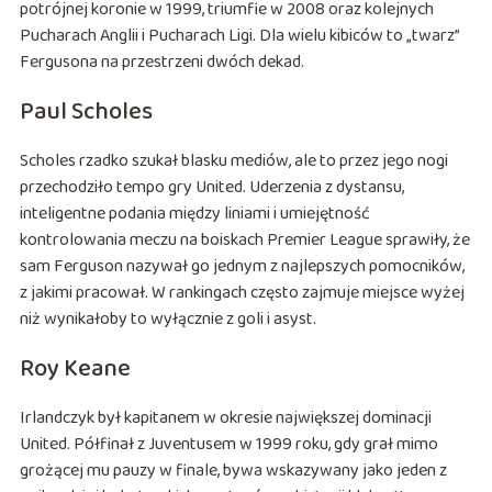
potrójnej koronie w 1999, triumfie w 2008 oraz kolejnych
Pucharach Anglii i Pucharach Ligi. Dla wielu kibiców to „twarz”
Fergusona na przestrzeni dwóch dekad.
Paul Scholes
Scholes rzadko szukał blasku mediów, ale to przez jego nogi
przechodziło tempo gry United. Uderzenia z dystansu,
inteligentne podania między liniami i umiejętność
kontrolowania meczu na boiskach Premier League sprawiły, że
sam Ferguson nazywał go jednym z najlepszych pomocników,
z jakimi pracował. W rankingach często zajmuje miejsce wyżej
niż wynikałoby to wyłącznie z goli i asyst.
Roy Keane
Irlandczyk był kapitanem w okresie największej dominacji
United. Półfinał z Juventusem w 1999 roku, gdy grał mimo
grożącej mu pauzy w finale, bywa wskazywany jako jeden z