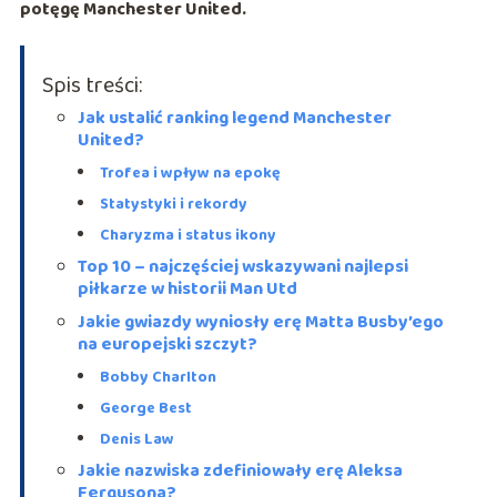
potęgę
Manchester United
.
Spis treści:
Jak ustalić ranking legend Manchester
United?
Trofea i wpływ na epokę
Statystyki i rekordy
Charyzma i status ikony
Top 10 – najczęściej wskazywani najlepsi
piłkarze w historii Man Utd
Jakie gwiazdy wyniosły erę Matta Busby’ego
na europejski szczyt?
Bobby Charlton
George Best
Denis Law
Jakie nazwiska zdefiniowały erę Aleksa
Fergusona?