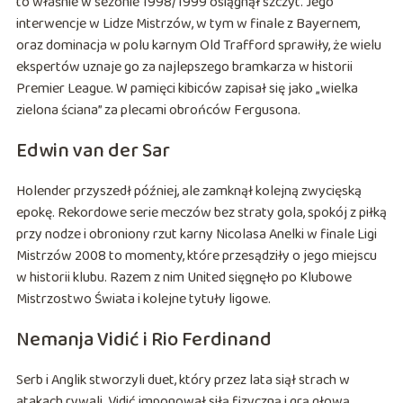
to właśnie w sezonie 1998/1999 osiągnął szczyt. Jego
interwencje w Lidze Mistrzów, w tym w finale z Bayernem,
oraz dominacja w polu karnym Old Trafford sprawiły, że wielu
ekspertów uznaje go za najlepszego bramkarza w historii
Premier League. W pamięci kibiców zapisał się jako „wielka
zielona ściana” za plecami obrońców Fergusona.
Edwin van der Sar
Holender przyszedł później, ale zamknął kolejną zwycięską
epokę. Rekordowe serie meczów bez straty gola, spokój z piłką
przy nodze i obroniony rzut karny Nicolasa Anelki w finale Ligi
Mistrzów 2008 to momenty, które przesądziły o jego miejscu
w historii klubu. Razem z nim United sięgnęło po Klubowe
Mistrzostwo Świata i kolejne tytuły ligowe.
Nemanja Vidić i Rio Ferdinand
Serb i Anglik stworzyli duet, który przez lata siął strach w
atakach rywali. Vidić imponował siłą fizyczną i grą głową,