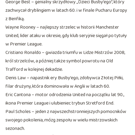
George Best – genialny skrzydłowy „Dzieci Busby’ego”, który
zachwycał dryblingiem w latach 60. i w finale Pucharu Europy
z Benfiką.
Wayne Rooney – najlepszy strzelec w historii Manchester
United, lider ataku w okresie, gdy klub seryjnie sięgał po tytuły
w Premier League.
Cristiano Ronaldo – gwiazda triumfu w Lidze Mistrzów 2008,
król strzelców, a później także symbol powrotu na Old
Trafford w kolejnej dekadzie.
Denis Law – napastnik ery Busby’ego, zdobywca Złotej Piłki,
filar drużyny, która dominowała w Anglii w latach 60.
Eric Cantona – motor odrodzenia United na początku lat 90.,
ikona Premier League i ulubieniec trybun Stretford End.
Paul Scholes – jeden z najwszechstronniejszych pomocników
swojego pokolenia, mózg zespołu w wielu mistrzowskich
sezonach.