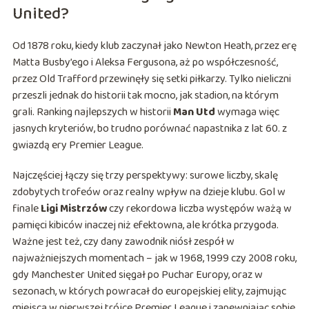
United?
Od 1878 roku, kiedy klub zaczynał jako Newton Heath, przez erę
Matta Busby’ego i Aleksa Fergusona, aż po współczesność,
przez Old Trafford przewinęły się setki piłkarzy. Tylko nieliczni
przeszli jednak do historii tak mocno, jak stadion, na którym
grali. Ranking najlepszych w historii
Man Utd
wymaga więc
jasnych kryteriów, bo trudno porównać napastnika z lat 60. z
gwiazdą ery Premier League.
Najczęściej łączy się trzy perspektywy: surowe liczby, skalę
zdobytych trofeów oraz realny wpływ na dzieje klubu. Gol w
finale
Ligi Mistrzów
czy rekordowa liczba występów ważą w
pamięci kibiców inaczej niż efektowna, ale krótka przygoda.
Ważne jest też, czy dany zawodnik niósł zespół w
najważniejszych momentach – jak w 1968, 1999 czy 2008 roku,
gdy Manchester United sięgał po Puchar Europy, oraz w
sezonach, w których powracał do europejskiej elity, zajmując
miejsca w pierwszej trójce Premier League i zapewniając sobie