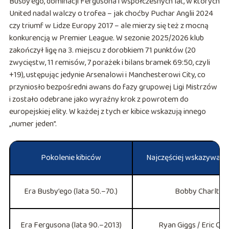
Busby’ego, dominacji Fergusona i współczesnych lat, w których
United nadal walczy o trofea – jak choćby Puchar Anglii 2024
czy triumf w Lidze Europy 2017 – ale mierzy się też z mocną
konkurencją w Premier League. W sezonie 2025/2026 klub
zakończył ligę na 3. miejscu z dorobkiem 71 punktów (20
zwycięstw, 11 remisów, 7 porażek i bilans bramek 69:50, czyli
+19), ustępując jedynie Arsenalowi i Manchesterowi City, co
przyniosło bezpośredni awans do fazy grupowej Ligi Mistrzów
i zostało odebrane jako wyraźny krok z powrotem do
europejskiej elity. W każdej z tych er kibice wskazują innego
„numer jeden”.
Pokolenie kibiców
Najczęściej wskazywana
Era Busby’ego (lata 50.–70.)
Bobby Charlton
Era Fergusona (lata 90.–2013)
Ryan Giggs / Eric Ca