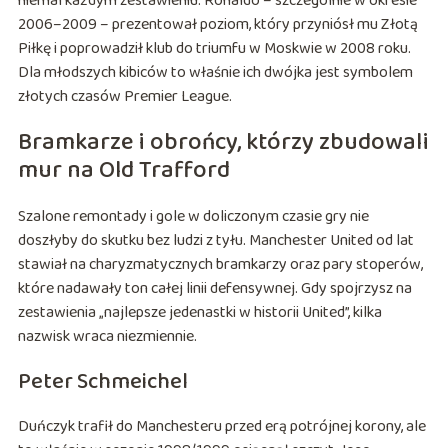
niemal każdym zestawieniu. Ronaldo – szczególnie w okresie
2006–2009 – prezentował poziom, który przyniósł mu Złotą
Piłkę i poprowadził klub do triumfu w Moskwie w 2008 roku.
Dla młodszych kibiców to właśnie ich dwójka jest symbolem
złotych czasów Premier League.
Bramkarze i obrońcy, którzy zbudowali
mur na Old Trafford
Szalone remontady i gole w doliczonym czasie gry nie
doszłyby do skutku bez ludzi z tyłu. Manchester United od lat
stawiał na charyzmatycznych bramkarzy oraz pary stoperów,
które nadawały ton całej linii defensywnej. Gdy spojrzysz na
zestawienia „najlepsze jedenastki w historii United”, kilka
nazwisk wraca niezmiennie.
Peter Schmeichel
Duńczyk trafił do Manchesteru przed erą potrójnej korony, ale