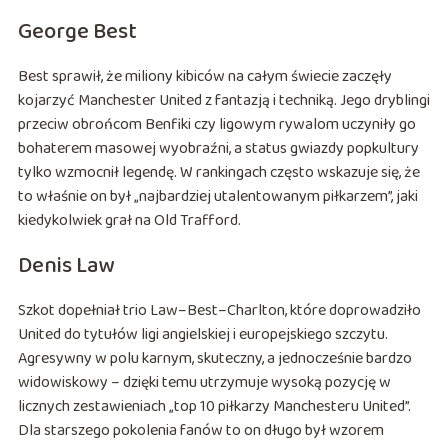
George Best
Best sprawił, że miliony kibiców na całym świecie zaczęły
kojarzyć Manchester United z fantazją i techniką. Jego dryblingi
przeciw obrońcom Benfiki czy ligowym rywalom uczyniły go
bohaterem masowej wyobraźni, a status gwiazdy popkultury
tylko wzmocnił legendę. W rankingach często wskazuje się, że
to właśnie on był „najbardziej utalentowanym piłkarzem”, jaki
kiedykolwiek grał na Old Trafford.
Denis Law
Szkot dopełniał trio Law–Best–Charlton, które doprowadziło
United do tytułów ligi angielskiej i europejskiego szczytu.
Agresywny w polu karnym, skuteczny, a jednocześnie bardzo
widowiskowy – dzięki temu utrzymuje wysoką pozycję w
licznych zestawieniach „top 10 piłkarzy Manchesteru United”.
Dla starszego pokolenia fanów to on długo był wzorem