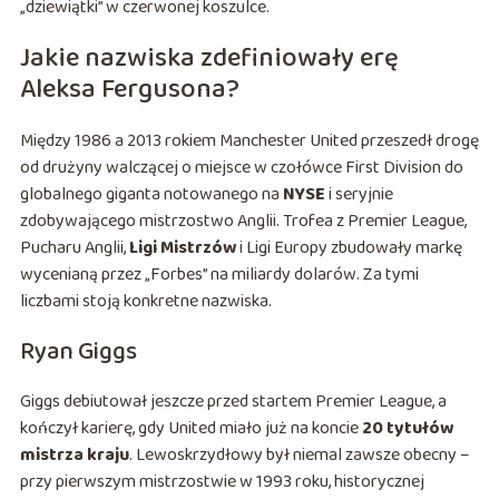
„dziewiątki” w czerwonej koszulce.
Jakie nazwiska zdefiniowały erę
Aleksa Fergusona?
Między 1986 a 2013 rokiem Manchester United przeszedł drogę
od drużyny walczącej o miejsce w czołówce First Division do
globalnego giganta notowanego na
NYSE
i seryjnie
zdobywającego mistrzostwo Anglii. Trofea z Premier League,
Pucharu Anglii,
Ligi Mistrzów
i Ligi Europy zbudowały markę
wycenianą przez „Forbes” na miliardy dolarów. Za tymi
liczbami stoją konkretne nazwiska.
Ryan Giggs
Giggs debiutował jeszcze przed startem Premier League, a
kończył karierę, gdy United miało już na koncie
20 tytułów
mistrza kraju
. Lewoskrzydłowy był niemal zawsze obecny –
przy pierwszym mistrzostwie w 1993 roku, historycznej