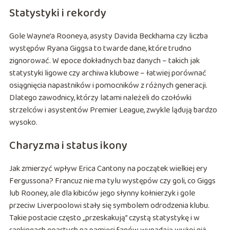
Statystyki i rekordy
Gole Wayne’a Rooneya, asysty Davida Beckhama czy liczba
występów Ryana Giggsa to twarde dane, które trudno
zignorować. W epoce dokładnych baz danych – takich jak
statystyki ligowe czy archiwa klubowe – łatwiej porównać
osiągnięcia napastników i pomocników z różnych generacji.
Dlatego zawodnicy, którzy latami należeli do czołówki
strzelców i asystentów Premier League, zwykle lądują bardzo
wysoko.
Charyzma i status ikony
Jak zmierzyć wpływ Erica Cantony na początek wielkiej ery
Fergussona? Francuz nie ma tylu występów czy goli, co Giggs
lub Rooney, ale dla kibiców jego słynny kołnierzyk i gole
przeciw Liverpoolowi stały się symbolem odrodzenia klubu.
Takie postacie często „przeskakują” czystą statystykę i w