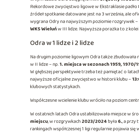
Rekordowe zwycięstwo ligowe w Ekstraklasie padło
źródeł spotkanie datowane jest na 3 września, ale of
wygrana Odry na najwyższym poziomie rozgrywek – k
WKS Wieluń
w III lidze. Najwyższa porażka to z kole
Odra w 1 lidze i 2 lidze
Na drugim poziomie ligowym Odra także zbudowała mo
w II lidze – np.
1. miejsca w sezonach 1959, 1970/1
W głębszej perspektywie trzeba też pamiętać o latach
najwyższe oficjalne zwycięstwo w historii klubu –
13
klubowych statystykach.
Współczesne wcielenie klubu wróciło na poziom centraln
W ostatnich latach Odra ustabilizowała miejsce w śr
miejscu
, w rozgrywkach
2023/2024
była
6.
, a prz
rankingach współczesnej 1 ligi regularnie pojawia się 