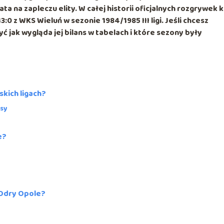
ata na zapleczu elity. W całej historii oficjalnych rozgrywek 
13:0 z WKS Wieluń
w sezonie
1984/1985 III ligi
. Jeśli chcesz
jak wygląda jej bilans w tabelach i które sezony były
skich ligach?
asy
e?
 Odry Opole?