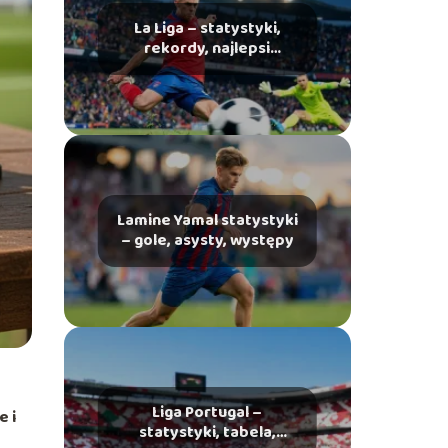
La Liga – statystyki,
rekordy, najlepsi
strzelcy
Lamine Yamal statystyki
– gole, asysty, występy
Liga Portugal –
ze
i
statystyki, tabela,