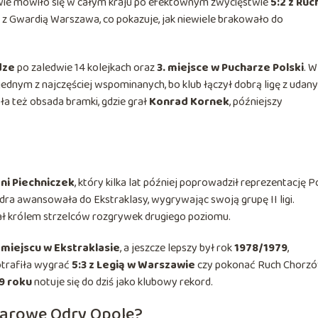
twie mówiło się w całym kraju po efektownym zwycięstwie
5:2 z Ru
z z Gwardią Warszawa, co pokazuje, jak niewiele brakowało do
dze
po zaledwie 14 kolejkach oraz
3. miejsce w Pucharze Polski
. W
ednym z najczęściej wspominanych, bo klub łączył dobrą ligę z udan
a też obsada bramki, gdzie grał
Konrad Kornek
, późniejszy
ni Piechniczek
, który kilka lat później poprowadził reprezentację P
dra awansowała do Ekstraklasy, wygrywając swoją grupę II ligi.
ał królem strzelców rozgrywek drugiego poziomu.
 miejscu w Ekstraklasie
, a jeszcze lepszy był rok
1978/1979
,
otrafiła wygrać
5:3 z Legią w Warszawie
czy pokonać Ruch Chorz
9 roku
notuje się do dziś jako klubowy rekord.
harowe Odry Opole?