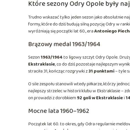
Które sezony Odry Opole były na
Trudno wskazać tylko jeden sezon jako absolutnie naj
formy, które do dziś budują silną pozycję Odry w ran
wyróżniają się początki lat 60., era
Antoniego Piech
Brązowy medal 1963/1964
Sezon
1963/1964
to ligowy szczyt Odry Opole. Dru
Ekstraklasie
, co do dziś pozostaje najlepszym wyni
straciła 31, kończąc rozgrywki z
31 punktami
– tyle 
O sile zespołu stanowili wtedy piłkarze, którzy jednoc
najlepszy strzelec w historii klubu w Ekstraklasie – 
on prowadzi z dorobkiem
92 goli w Ekstraklasie
i
1
Mocne lata 1960–1962
Początek lat 60. to okres, gdy Odra regularnie meld