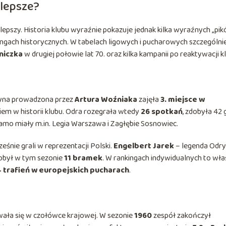
jlepsze?
lepszy. Historia klubu wyraźnie pokazuje jednak kilka wyraźnych „pi
kingach historycznych. W tabelach ligowych i pucharowych szczególni
niczka
w drugiej połowie lat 70. oraz kilka kampanii po reaktywacji k
żyna prowadzona przez
Artura Woźniaka
zajęła
3. miejsce w
kiem w historii klubu. Odra rozegrała wtedy
26 spotkań
, zdobyła 42 g
samo miały m.in. Legia Warszawa i Zagłębie Sosnowiec.
ześnie grali w reprezentacji Polski.
Engelbert Jarek
– legenda Odry 
zdobył w tym sezonie
11 bramek
. W rankingach indywidualnych to wła
4 trafień w europejskich pucharach
.
owała się w czołówce krajowej. W sezonie
1960
zespół zakończył