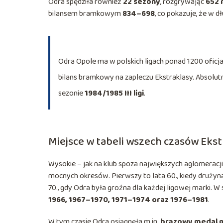
Odra spędziła również
22 sezony
, rozgrywając
652
bilansem bramkowym
834–698
, co pokazuje, że w 
Odra Opole ma w polskich ligach ponad 1200 ofic
bilans bramkowy na zapleczu Ekstraklasy. Abso
sezonie
1984/1985 III ligi
.
Miejsce w tabeli wszech czasów Ekst
Wysokie – jak na klub spoza największych aglomeracj
mocnych okresów. Pierwszy to lata 60., kiedy drużyna
70., gdy Odra była groźna dla każdej ligowej marki. W
1966, 1967–1970, 1971–1974 oraz 1976–1981
.
W tym czasie Odra osiągnęła m.in.
brązowy medal m