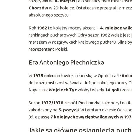
rozgrywki na
4. miejscu
, a o sensacyjnym mistrzos
Chorzów
w 29. kolejce. Ostatecznie przegrał je mec
absolutnego szczytu.
Rok
1962
to kolejny mocny akcent –
4. miejsce w li
rankingach pucharowych Odry sezon 1962 wciąż jest j
marszem w rozgrywkach krajowego pucharu. Silna był
reprezentant Polski.
Era Antoniego Piechniczka
W
1975 roku
na ławkę trenerską w Opolu trafił
Anto
do brązu mistrzostw świata. Już po roku jego pracy O
Napastnik
Wojciech Tyc
zdobył wtedy
14 goli
i zost
Sezon
1977/1978
zespół Piechniczka zakończył na
6.
zakończony na
5. pozycji
. W tamtym okresie Odra p
3:1, a passę
7 kolejnych zwycięstw ligowych w 197
Jakie są główne osiągnięcia puc