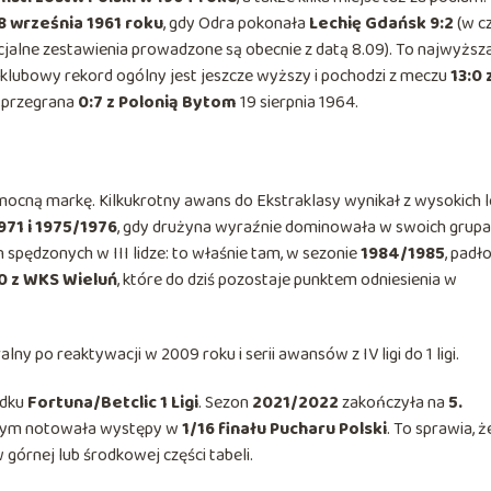
8 września 1961 roku
, gdy Odra pokonała
Lechię Gdańsk 9:2
(w cz
icjalne zestawienia prowadzone są obecnie z datą 8.09). To najwyższ
lubowy rekord ogólny jest jeszcze wyższy i pochodzi z meczu
13:0 
i przegrana
0:7 z Polonią Bytom
19 sierpnia 1964.
cną markę. Kilkukrotny awans do Ekstraklasy wynikał z wysokich l
971 i 1975/1976
, gdy drużyna wyraźnie dominowała w swoich grupa
 spędzonych w III lidze: to właśnie tam, w sezonie
1984/1985
, padł
:0 z WKS Wieluń
, które do dziś pozostaje punktem odniesienia w
y po reaktywacji w 2009 roku i serii awansów z IV ligi do 1 ligi.
odku
Fortuna/Betclic 1 Ligi
. Sezon
2021/2022
zakończyła na
5.
y tym notowała występy w
1/16 finału Pucharu Polski
. To sprawia, ż
w górnej lub środkowej części tabeli.