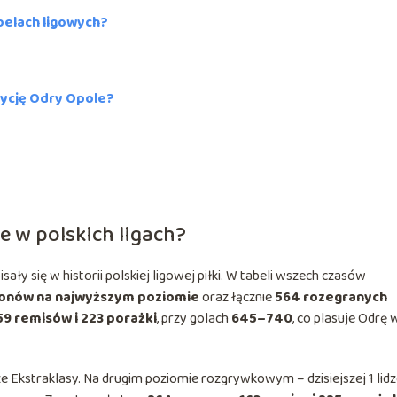
belach ligowych?
zycję Odry Opole?
e w polskich ligach?
ły się w historii polskiej ligowej piłki. W tabeli wszech czasów
onów na najwyższym poziomie
oraz łącznie
564 rozegranych
59 remisów i 223 porażki
, przy golach
645–740
, co plasuje Odrę 
ze Ekstraklasy. Na drugim poziomie rozgrywkowym – dzisiejszej 1 lidz