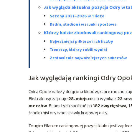
Jak wygląda aktualna pozycja Odry w ta
Sezony 2021–2026 w 1 lidze
Kadra, stadion i warunki sportowe
Którzy ludzie zbudowali rankingową po
Najważniejsi piłkarze i ich liczby
Trenerzy, którzy robili wyniki
Zestawienie najważniejszych sukcesów
Jak wyglądają rankingi Odry Opol
Odra Opole należy do grona klubów, które mocno zapisa
Ekstraklasy zajmuje
28. miejsce
, co wynika z
22 sez
meczów
. Bilans tych spotkań to
182 zwycięstwa, 1
środku historycznej stawki krajowej elity.
Drugim filarem rankingowej pozycji klubu jest zaplec