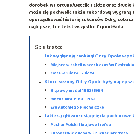
dorobek w
Fortuna/Betclic 1 Lidze
oraz długie l
może się pochwalić także rekordową wygraną
uporządkować historię sukcesów Odry, zobaczyć 
najlepsze, ten tekst wszystko Ci poukłada.
Spis treści:
Jak wyglądają rankingi Odry Opole w pol
Miejsce w tabeli wszech czasów Ekstrakl
Odra w 1 lidze i 2 lidze
Które sezony Odry Opole były najlepsz
Brązowy medal 1963/1964
Mocne lata 1960–1962
Era Antoniego Piechniczka
Jakie są główne osiągnięcia pucharowe
Puchar Polski i krajowe trofea
Europejskie puchary i Puchar Intertoto