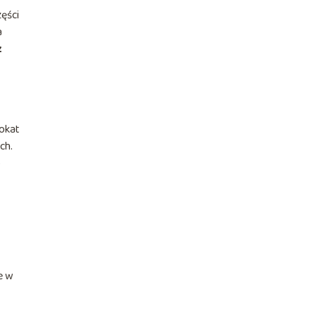
ęści
a
z
okat
ch.
o
e w