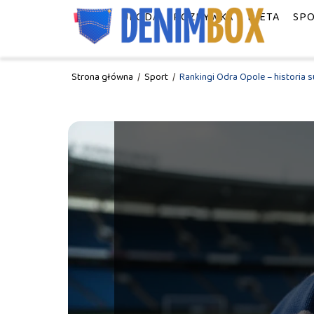
MODA
URODA
ROZRYWKA
DIETA
SP
Strona główna
/
Sport
/
Rankingi Odra Opole – historia s