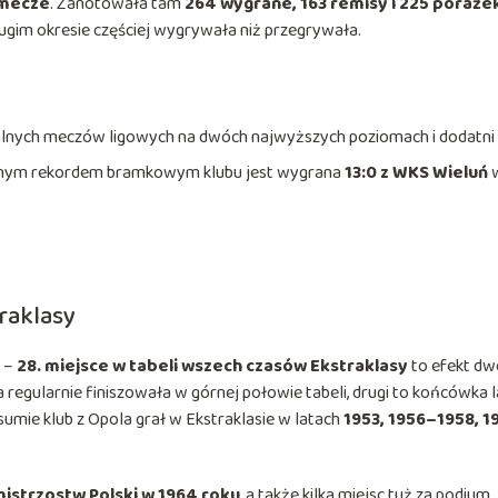
 mecze
. Zanotowała tam
264 wygrane, 163 remisy i 225 poraże
długim okresie częściej wygrywała niż przegrywała.
jalnych meczów ligowych na dwóch najwyższych poziomach i dodatni
lutnym rekordem bramkowym klubu jest wygrana
13:0 z WKS Wieluń
raklasy
i –
28. miejsce w tabeli wszech czasów Ekstraklasy
to efekt dw
 regularnie finiszowała w górnej połowie tabeli, drugi to końcówka l
 sumie klub z Opola grał w Ekstraklasie w latach
1953, 1956–1958, 
istrzostw Polski w 1964 roku
, a także kilka miejsc tuż za podium.