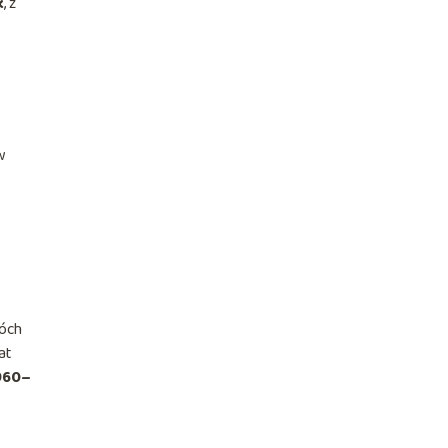
k
, z
w
óch
at
1960–