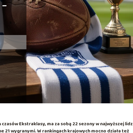
 –
h czasów Ekstraklasy
, ma za sobą
22 sezony w najwyższej lid
e 21 wygranymi. W rankingach krajowych mocno działa też