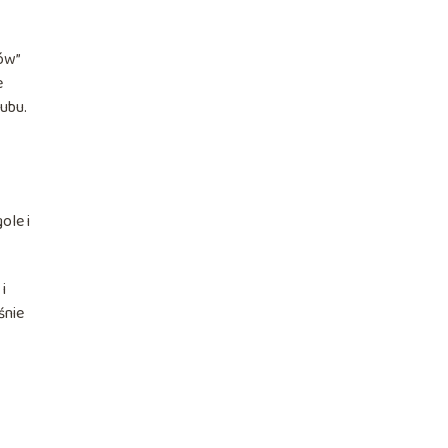
ków”
e
lubu.
ole i
i
śnie