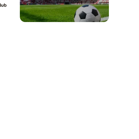
najlepsi strzelcy
klub