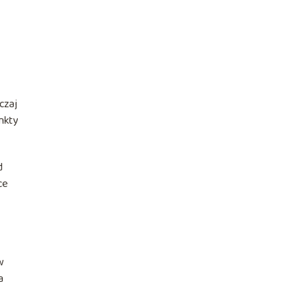
czaj
unkty
d
ce
w
a