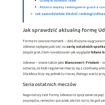
Oceny w Ultimate Team
Różnice między rankingami w grach a rze
Jak samodzielnie śledzić rankingi Udine
Jak sprawdzić aktualną formę Ud
Forma to zawsze moment – dziś drużyna wygrywa trzy
Udinese najlepiej patrzeć na
serię ostatnich spotk
zespół grał, z kim rywalizował i jak wyglądał
bilans
Udinese – znane także jako
Bianconeri
i
Friulani
– o
oznacza, że klub regularnie mierzy się z czołówką włos
Dla kibica liczy się jednak tu i teraz, dlatego warto 
Seria ostatnich meczów
Najprostszy test formy Udinese to spojrzenie na pięć 
zwycięstw, remisów i porażek, ale też na to, ile goli 