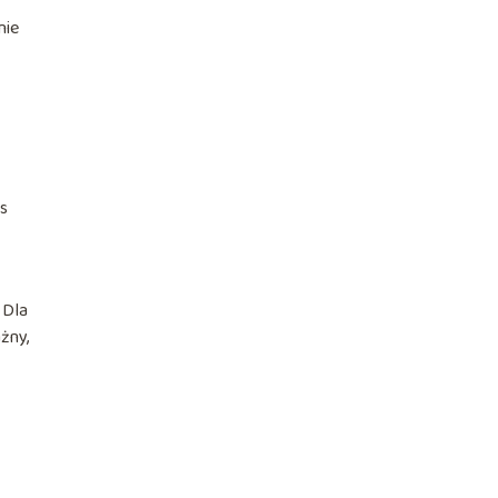
nie
es
 Dla
ażny,