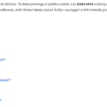
 strzelców. Te dane pomogą ci szybko ocenić, czy
Zebrette
walczą 
kowej. Jeśli chcesz lepiej czytać liczby i wyciągać z nich wnioski, pr
by?
izować?
?