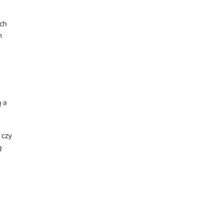
ych
h
ą a
, czy
ą