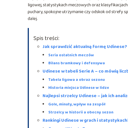
ligowej, statystykach meczowych oraz klasyfikacjach
puchary, spokojne utrzymanie czy odskok od strefy spad
dalej.
Spis treści:
Jak sprawdzić aktualną formę Udinese?
Seria ostatnich meczów
Bilans bramkowy i defensywa
Udinese w tabeli Serie A – co mówią licz
Tabela ligowa a obraz sezonu
Historia miejsca Udinese w lidze
Najlepsi strzelcy Udinese – jak ich anal
Gole, minuty, wpływ na zespół
Strzelcy w historii a obecny sezon
Rankingi Udinese w grach i statystykach