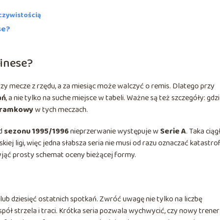
czywistością
se?
inese?
 mecze z rzędu, a za miesiąc może walczyć o remis. Dlatego przy
ań
, a nie tylko na suche miejsce w tabeli. Ważne są też szczegóły: gdz
 bramkowy
w tych meczach.
d
sezonu 1995/1996
nieprzerwanie występuje w
Serie A
. Taka cią
kiej ligi, więc jedna słabsza seria nie musi od razu oznaczać katastrof
przyjąć prosty schemat oceny bieżącej formy.
lub dziesięć ostatnich spotkań. Zwróć uwagę nie tylko na liczbę
zespół strzela i traci. Krótka seria pozwala wychwycić, czy nowy trener