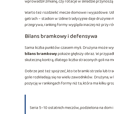
wprowadził zmianę, czy rotacje w składzie przynoszą
Warto też rozdzielić mecze domowe i wyjazdowe. Udine
getrach – stadion w Udine tradycyjnie daje drużynie 
przegrywa, ranking formy wygląda inaczej niż przy 
Bilans bramkowy i defensywa
Sama liczba punktów czasem myli. Drużyna może wygra
bilans bramkowy
pokaże głębszy obraz. W przypadk
skuteczną kontrą, dlatego liczba straconych goli na 
Dobrze jest też spojrzeć, kto te bramki strzela lub tr
gole rozkładają się na wielu zawodników. Drużyna, w 
pozycję w rankingach formy niż ta, która ma kilku g
Seria 5–10 ostatnich meczów, podzielona na dom i