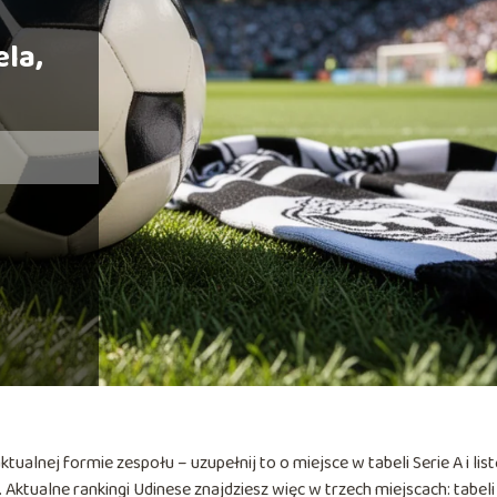
la,
ualnej formie zespołu – uzupełnij to o miejsce w tabeli Serie A i list
 Aktualne rankingi Udinese znajdziesz więc w trzech miejscach: tabeli