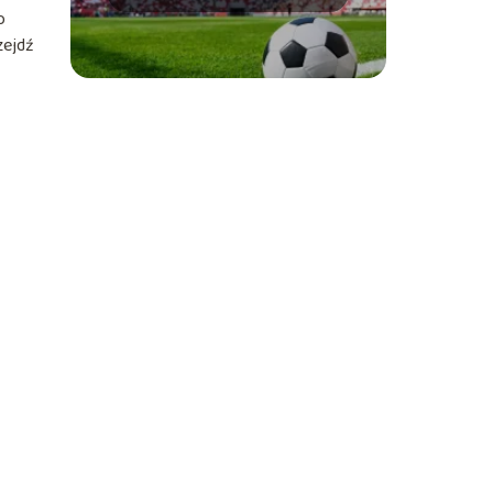
najlepsi strzelcy
o
zejdź