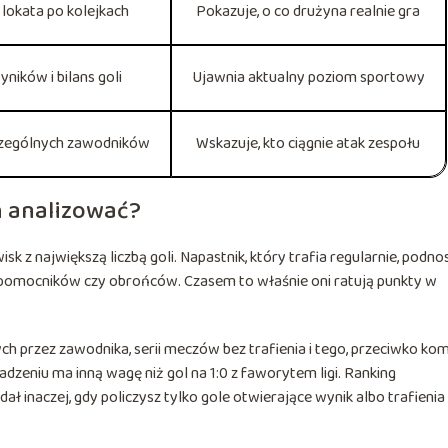
 lokata po kolejkach
Pokazuje, o co drużyna realnie gra
yników i bilans goli
Ujawnia aktualny poziom sportowy
zególnych zawodników
Wskazuje, kto ciągnie atak zespołu
ch analizować?
sk z największą liczbą goli. Napastnik, który trafia regularnie, podnos
i pomocników czy obrońców. Czasem to właśnie oni ratują punkty w
.
h przez zawodnika, serii meczów bez trafienia i tego, przeciwko ko
zeniu ma inną wagę niż gol na 1:0 z faworytem ligi. Ranking
ał inaczej, gdy policzysz tylko gole otwierające wynik albo trafienia