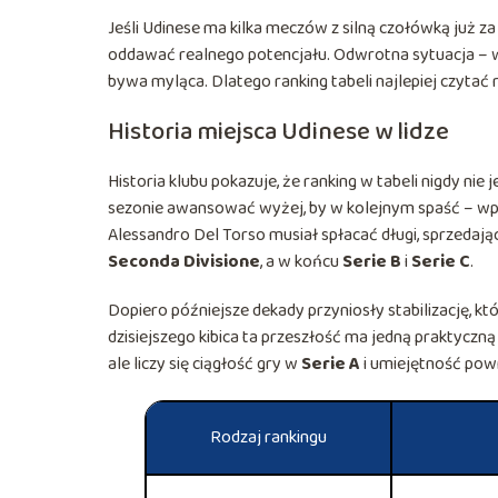
Jeśli Udinese ma kilka meczów z silną czołówką już za 
oddawać realnego potencjału. Odwrotna sytuacja – w
bywa myląca. Dlatego ranking tabeli najlepiej czytać
Historia miejsca Udinese w lidze
Historia klubu pokazuje, że ranking w tabeli nigdy nie
sezonie awansować wyżej, by w kolejnym spaść – wpł
Alessandro Del Torso musiał spłacać długi, sprzedaj
Seconda Divisione
, a w końcu
Serie B
i
Serie C
.
Dopiero późniejsze dekady przyniosły stabilizację, k
dzisiejszego kibica ta przeszłość ma jedną praktyczną l
ale liczy się ciągłość gry w
Serie A
i umiejętność pow
Rodzaj rankingu