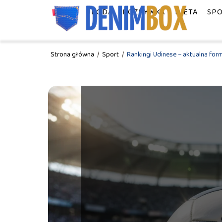
MODA
URODA
ROZRYWKA
DIETA
SP
Strona główna
/
Sport
/
Rankingi Udinese – aktualna forma