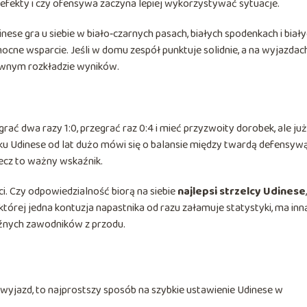
 efekty i czy ofensywa zaczyna lepiej wykorzystywać sytuacje.
se gra u siebie w biało‑czarnych pasach, białych spodenkach i biał
mocne wsparcie. Jeśli w domu zespół punktuje solidnie, a na wyjazdac
równym rozkładzie wyników.
ć dwa razy 1:0, przegrać raz 0:4 i mieć przyzwoity dorobek, ale już
u Udinese od lat dużo mówi się o balansie między twardą defensyw
mecz to ważny wskaźnik.
aci. Czy odpowiedzialność biorą na siebie
najlepsi strzelcy Udinese
której jedna kontuzja napastnika od razu załamuje statystyki, ma inn
roźnych zawodników z przodu.
 wyjazd, to najprostszy sposób na szybkie ustawienie Udinese w