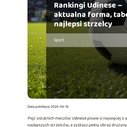
Rankingi Udinese –
aktualna forma, tabe
najlepsi strzelcy
Sport
Data publikacji: 2026-06-16
Pięć ostatnich meczów Udinese powie ci najwięcej o akt
najlepszych strzelców, a zyskasz pełny obraz drużyny.