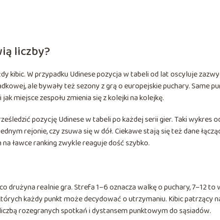
ią liczby?
żdy kibic. W przypadku Udinese pozycja w tabeli od lat oscyluje zazwy
adkowej, ale bywały też sezony z grą o europejskie puchary. Same p
 jak miejsce zespołu zmienia się z kolejki na kolejkę.
edzić pozycję Udinese w tabeli po każdej serii gier. Taki wykres o
jednym rejonie, czy zsuwa się w dół. Ciekawe stają się też dane łączą
h na ławce ranking zwykle reaguje dość szybko.
co drużyna realnie gra. Strefa 1–6 oznacza walkę o puchary, 7–12 to 
w których każdy punkt może decydować o utrzymaniu. Kibic patrzący n
z liczbą rozegranych spotkań i dystansem punktowym do sąsiadów.