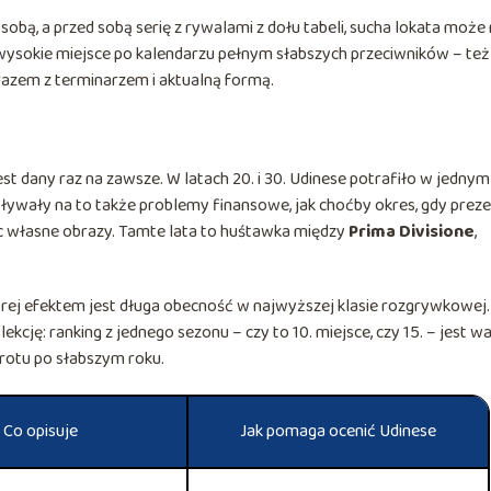
sobą, a przed sobą serię z rywalami z dołu tabeli, sucha lokata może 
ysokie miejsce po kalendarzu pełnym słabszych przeciwników – też
 razem z terminarzem i aktualną formą.
 jest dany raz na zawsze. W latach 20. i 30. Udinese potrafiło w jednym
ywały na to także problemy finansowe, jak choćby okres, gdy prez
ąc własne obrazy. Tamte lata to huśtawka między
Prima Divisione
,
tórej efektem jest długa obecność w najwyższej klasie rozgrywkowej.
ekcję: ranking z jednego sezonu – czy to 10. miejsce, czy 15. – jest w
rotu po słabszym roku.
Co opisuje
Jak pomaga ocenić Udinese