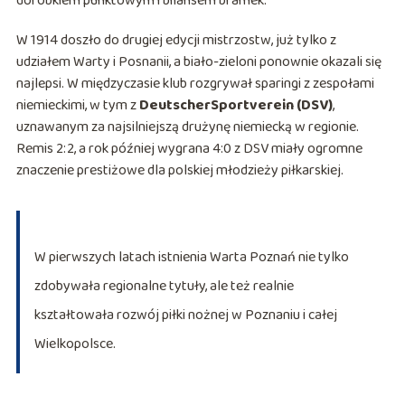
dorobkiem punktowym i bilansem bramek.
W 1914 doszło do drugiej edycji mistrzostw, już tylko z
udziałem Warty i Posnanii, a biało-zieloni ponownie okazali się
najlepsi. W międzyczasie klub rozgrywał sparingi z zespołami
niemieckimi, w tym z
DeutscherSportverein (DSV)
,
uznawanym za najsilniejszą drużynę niemiecką w regionie.
Remis 2:2, a rok później wygrana 4:0 z DSV miały ogromne
znaczenie prestiżowe dla polskiej młodzieży piłkarskiej.
W pierwszych latach istnienia Warta Poznań nie tylko
zdobywała regionalne tytuły, ale też realnie
kształtowała rozwój piłki nożnej w Poznaniu i całej
Wielkopolsce.