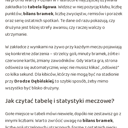
Na profilu Warty Poznań w Flashscore najczęściej używana
zakładka to
tabela ligowa
. Widzisz w niej pozycję klubu, liczbę
punktów,
bilans bramek
, liczbę zwycięstw, remisów i porażek
oraz serię ostatnich spotkań. Te dane od razu pokazują, czy
drużyna jest bliżej strefy awansu, czy raczej walczy o
utrzymanie.
W zakładce z wynikami na żywo przy każdym meczu pojawiają
się konkretne zdarzenia – strzelcy goli, minuty bramek, żółte i
czerwone kartki, zmiany zawodników. Gdy Warta gra, strona
odświeża się automatycznie, więc nie musisz klikać „odśwież”
co kilka sekund. Dla kibiców, którzy nie mogą być na stadionie
przy
Drodze Dębińskiej
, to szybki sposób, żeby mimo
wszystko być blisko drużyny.
Jak czytać tabelę i statystyki meczowe?
Gołe miejsce w tabeli mówi niewiele, dopóki nie zestawisz go z
innymi liczbami. Warto zwrócić uwagę na
bilans bramek
,
liczbę goli strzelonych i straconych, formę z ostatnich pięciu