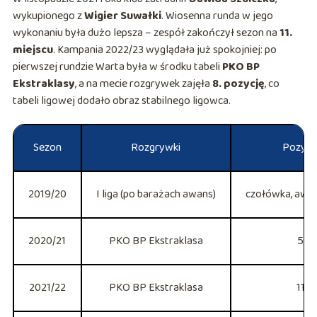
wykupionego z
Wigier Suwałki
. Wiosenna runda w jego
wykonaniu była dużo lepsza – zespół zakończył sezon na
11.
miejscu
. Kampania 2022/23 wyglądała już spokojniej: po
pierwszej rundzie Warta była w środku tabeli
PKO BP
Ekstraklasy
, a na mecie rozgrywek zajęła
8. pozycję
, co
tabeli ligowej dodało obraz stabilnego ligowca.
Sezon
Rozgrywki
Pozycja
2019/20
I liga (po barażach awans)
czołówka, awan
2020/21
PKO BP Ekstraklasa
5. m
2021/22
PKO BP Ekstraklasa
11. 