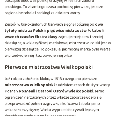
początku budowali polską drużynę w realiach zaboru
pruskiego. To z tamtego czasu pochodzą pierwsze, jeszcze
regionalne tabele i rankingi z udziałem Warty.
Zespół w biało-zielonych barwach sięgnął później po
dwa
tytuły mistrza Polski
i
pięć wicemistrzostw
. W
tabeli
wszech czasów Ekstraklasy
zajmuje miejsce w trzeciej
dziesiątce, a w klasyfikacji medalowej mistrzostw Polski jest w
pierwszej dziesiątce. To pokazuje, jak mocną marką była Warta
w przedwojennej i tuż powojennej piłce.
Pierwsze mistrzostwa Wielkopolski
Już rok po założeniu klubu, w 1913, rozegrano pierwsze
mistrzostwa Wielkopolski
z udziałem trzech drużyn: Warty
Poznań,
Posnanii
i
Ostrovi Ostrów Wielkopolski
. Mimo
ograniczeń narzucanych przez władze zaborcze udało się
przeprowadzić pełne rozgrywki, a końcowa tabela jasno
wskazała zwycięzcę. Warta wyprzedziła rywali lepszym