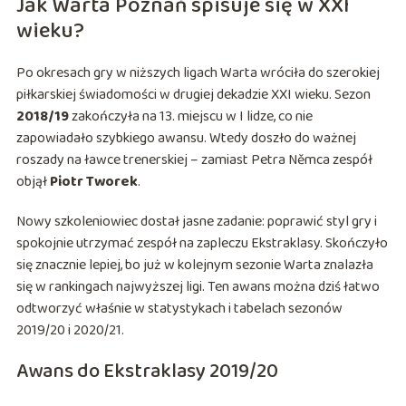
Jak Warta Poznań spisuje się w XXI
wieku?
Po okresach gry w niższych ligach Warta wróciła do szerokiej
piłkarskiej świadomości w drugiej dekadzie XXI wieku. Sezon
2018/19
zakończyła na 13. miejscu w I lidze, co nie
zapowiadało szybkiego awansu. Wtedy doszło do ważnej
roszady na ławce trenerskiej – zamiast Petra Němca zespół
objął
Piotr Tworek
.
Nowy szkoleniowiec dostał jasne zadanie: poprawić styl gry i
spokojnie utrzymać zespół na zapleczu Ekstraklasy. Skończyło
się znacznie lepiej, bo już w kolejnym sezonie Warta znalazła
się w rankingach najwyższej ligi. Ten awans można dziś łatwo
odtworzyć właśnie w statystykach i tabelach sezonów
2019/20 i 2020/21.
Awans do Ekstraklasy 2019/20