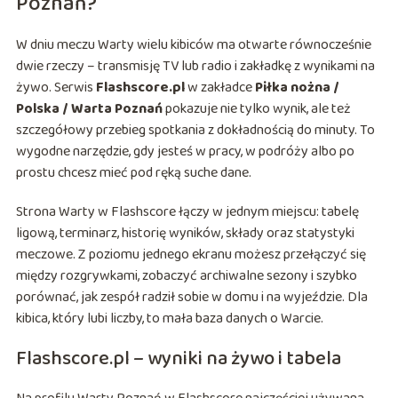
Poznań?
W dniu meczu Warty wielu kibiców ma otwarte równocześnie
dwie rzeczy – transmisję TV lub radio i zakładkę z wynikami na
żywo. Serwis
Flashscore.pl
w zakładce
Piłka nożna /
Polska / Warta Poznań
pokazuje nie tylko wynik, ale też
szczegółowy przebieg spotkania z dokładnością do minuty. To
wygodne narzędzie, gdy jesteś w pracy, w podróży albo po
prostu chcesz mieć pod ręką suche dane.
Strona Warty w Flashscore łączy w jednym miejscu: tabelę
ligową, terminarz, historię wyników, składy oraz statystyki
meczowe. Z poziomu jednego ekranu możesz przełączyć się
między rozgrywkami, zobaczyć archiwalne sezony i szybko
porównać, jak zespół radził sobie w domu i na wyjeździe. Dla
kibica, który lubi liczby, to mała baza danych o Warcie.
Flashscore.pl – wyniki na żywo i tabela