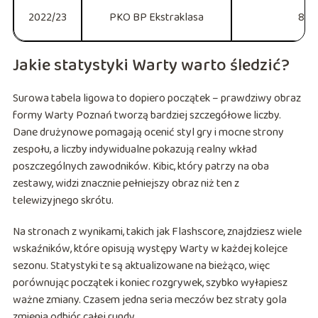
2022/23
PKO BP Ekstraklasa
8. m
Jakie statystyki Warty warto śledzić?
Surowa tabela ligowa to dopiero początek – prawdziwy obraz
formy Warty Poznań tworzą bardziej szczegółowe liczby.
Dane drużynowe pomagają ocenić styl gry i mocne strony
zespołu, a liczby indywidualne pokazują realny wkład
poszczególnych zawodników. Kibic, który patrzy na oba
zestawy, widzi znacznie pełniejszy obraz niż ten z
telewizyjnego skrótu.
Na stronach z wynikami, takich jak Flashscore, znajdziesz wiele
wskaźników, które opisują występy Warty w każdej kolejce
sezonu. Statystyki te są aktualizowane na bieżąco, więc
porównując początek i koniec rozgrywek, szybko wyłapiesz
ważne zmiany. Czasem jedna seria meczów bez straty gola
zmienia odbiór całej rundy.