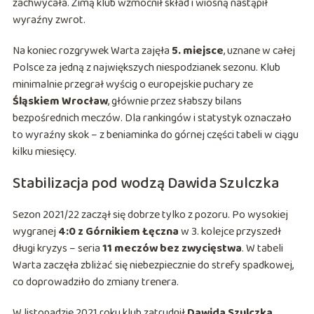
zachwycała. Zimą klub wzmocnił skład i wiosną nastąpił
wyraźny zwrot.
Na koniec rozgrywek Warta zajęła
5. miejsce
, uznane w całej
Polsce za jedną z największych niespodzianek sezonu. Klub
minimalnie przegrał wyścig o europejskie puchary ze
Śląskiem Wrocław
, głównie przez słabszy bilans
bezpośrednich meczów. Dla rankingów i statystyk oznaczało
to wyraźny skok – z beniaminka do górnej części tabeli w ciągu
kilku miesięcy.
Stabilizacja pod wodzą Dawida Szulczka
Sezon 2021/22 zaczął się dobrze tylko z pozoru. Po wysokiej
wygranej
4:0 z Górnikiem Łęczna
w 3. kolejce przyszedł
długi kryzys – seria
11 meczów bez zwycięstwa
. W tabeli
Warta zaczęła zbliżać się niebezpiecznie do strefy spadkowej,
co doprowadziło do zmiany trenera.
W listopadzie 2021 roku klub zatrudnił
Dawida Szulczka
,