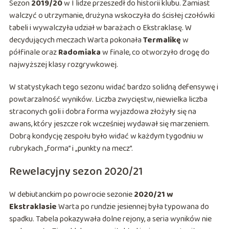
Sezon
2019/20
w I lidze przeszedł do historii klubu. Zamiast
walczyć o utrzymanie, drużyna wskoczyła do ścisłej czołówki
tabeli i wywalczyła udział w barażach o Ekstraklasę. W
decydujących meczach Warta pokonała
Termalikę
w
półfinale oraz
Radomiaka
w finale, co otworzyło drogę do
najwyższej klasy rozgrywkowej.
W statystykach tego sezonu widać bardzo solidną defensywę i
powtarzalność wyników. Liczba zwycięstw, niewielka liczba
straconych goli i dobra forma wyjazdowa złożyły się na
awans, który jeszcze rok wcześniej wydawał się marzeniem.
Dobrą kondycję zespołu było widać w każdym tygodniu w
rubrykach „forma” i „punkty na mecz”.
Rewelacyjny sezon 2020/21
W debiutanckim po powrocie sezonie
2020/21 w
Ekstraklasie
Warta po rundzie jesiennej była typowana do
spadku. Tabela pokazywała dolne rejony, a seria wyników nie