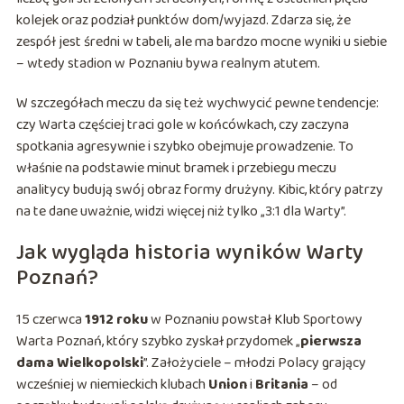
kolejek oraz podział punktów dom/wyjazd. Zdarza się, że
zespół jest średni w tabeli, ale ma bardzo mocne wyniki u siebie
– wtedy stadion w Poznaniu bywa realnym atutem.
W szczegółach meczu da się też wychwycić pewne tendencje:
czy Warta częściej traci gole w końcówkach, czy zaczyna
spotkania agresywnie i szybko obejmuje prowadzenie. To
właśnie na podstawie minut bramek i przebiegu meczu
analitycy budują swój obraz formy drużyny. Kibic, który patrzy
na te dane uważnie, widzi więcej niż tylko „3:1 dla Warty”.
Jak wygląda historia wyników Warty
Poznań?
15 czerwca
1912 roku
w Poznaniu powstał Klub Sportowy
Warta Poznań, który szybko zyskał przydomek „
pierwsza
dama Wielkopolski
”. Założyciele – młodzi Polacy grający
wcześniej w niemieckich klubach
Union
i
Britania
– od