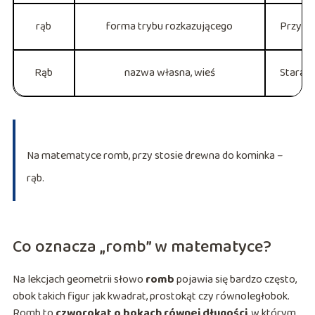
rąb
forma trybu rozkazującego
Przy ko
Rąb
nazwa własna, wieś
Stara s
Na matematyce romb, przy stosie drewna do kominka –
rąb.
Co oznacza „romb” w matematyce?
Na lekcjach geometrii słowo
romb
pojawia się bardzo często,
obok takich figur jak kwadrat, prostokąt czy równoległobok.
Romb to
czworokąt o bokach równej długości
, w którym