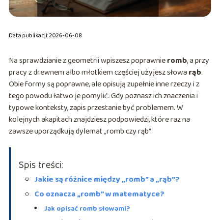
Data publikacji: 2026-06-08
Na sprawdzianie z geometrii wpiszesz poprawnie
romb
, a przy
pracy z drewnem albo młotkiem częściej użyjesz słowa
rąb
.
Obie formy są poprawne, ale opisują zupełnie inne rzeczy i z
tego powodu łatwo je pomylić. Gdy poznasz ich znaczenia i
typowe konteksty, zapis przestanie być problemem. W
kolejnych akapitach znajdziesz podpowiedzi, które raz na
zawsze uporządkują dylemat „romb czy rąb”.
Spis treści:
Jakie są różnice między „romb” a „rąb”?
Co oznacza „romb” w matematyce?
Jak opisać romb słowami?