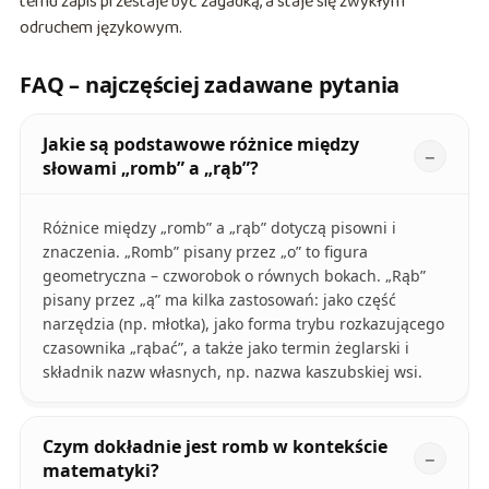
temu zapis przestaje być zagadką, a staje się zwykłym
odruchem językowym.
FAQ – najczęściej zadawane pytania
Jakie są podstawowe różnice między
słowami „romb” a „rąb”?
Różnice między „romb” a „rąb” dotyczą pisowni i
znaczenia. „Romb” pisany przez „o” to figura
geometryczna – czworobok o równych bokach. „Rąb”
pisany przez „ą” ma kilka zastosowań: jako część
narzędzia (np. młotka), jako forma trybu rozkazującego
czasownika „rąbać”, a także jako termin żeglarski i
składnik nazw własnych, np. nazwa kaszubskiej wsi.
Czym dokładnie jest romb w kontekście
matematyki?