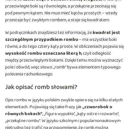
przeciwległe boki są równoległe, a przekątne przecinają się
pod pewnym kątem. Nie musi mieć kątów prostych – wtedy
przestaje być zwykłym rombem, a staje się kwadratem.
W podręcznikach znajdziesz też informację, że
kwadrat jest
szczególnym przypadkiem rombu
– ma wszystkie boki
równe, a do tego cztery kąty proste. W obliczeniach pojawia się
wysokość rombu oznaczana literą h
, czyli odległość
między przeciwległymi bokami. Dzięki temu można wyznaczyć
pole i obwód, więc słowo „romb” bywa elementem typowego
polecenia rachunkowego.
Jak opisać romb słowami?
Opis rombu w języku polskim zwykle opiera się na kilku stałych
elementach. Pojawiają się takie frazy jak
„czworobok o
równych bokach”
, „figura wypukła”, „kąty ostre i rozwarte”,
„przekątne rombu”. W języku szkolnym i popularnonaukowym
nietrudno też trafić na przypomnienie, że romb można