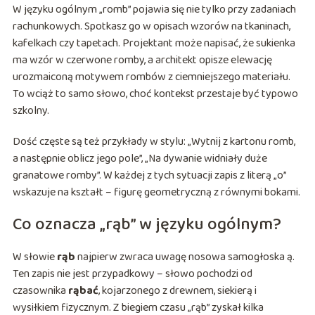
W języku ogólnym „romb” pojawia się nie tylko przy zadaniach
rachunkowych. Spotkasz go w opisach wzorów na tkaninach,
kafelkach czy tapetach. Projektant może napisać, że sukienka
ma wzór w czerwone romby, a architekt opisze elewację
urozmaiconą motywem rombów z ciemniejszego materiału.
To wciąż to samo słowo, choć kontekst przestaje być typowo
szkolny.
Dość częste są też przykłady w stylu: „Wytnij z kartonu romb,
a następnie oblicz jego pole”, „Na dywanie widniały duże
granatowe romby”. W każdej z tych sytuacji zapis z literą „o”
wskazuje na kształt – figurę geometryczną z równymi bokami.
Co oznacza „rąb” w języku ogólnym?
W słowie
rąb
najpierw zwraca uwagę nosowa samogłoska ą.
Ten zapis nie jest przypadkowy – słowo pochodzi od
czasownika
rąbać
, kojarzonego z drewnem, siekierą i
wysiłkiem fizycznym. Z biegiem czasu „rąb” zyskał kilka