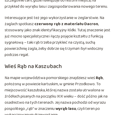
szczególnie tam, gdzie nawiązuje do historii miejsca, na
przykład do wyrębu lasu i zagospodarowania nowego terenu.
Interesujące jest też jego wykorzystanie w żeglarstwie. Na
żaglach spotkasz
czerwony rąb z materiału Dacron
,
stosowany jako znak identyfikacyjny łódki. Tutaj znaczenie jest
już mocno specjalistyczne i łączy pojęcie kształtu z funkcją
sygnałową – taki rąb trzeba przykleić na czystą, suchą
powierzchnię żagla, żeby dobrze się trzymał i był widoczny
podczas regat.
Wieś Rąb na Kaszubach
Na mapie województwa pomorskiego znajdziesz wieś
Rąb
,
położoną w powiecie kartuskim, w gminie Przodkowo. To
miejscowość kaszubska, której nazwa została utrwalona w
źródłach pisanych na początku XIX wieku – dość późno jak na
osadnictwo na tych terenach. Jej nazwa pochodzi od wyrazu
pospolitego „rąb” w znaczeniu
wyrąb lasu
, czyli teren po
wykarczowanym drzewostanie.