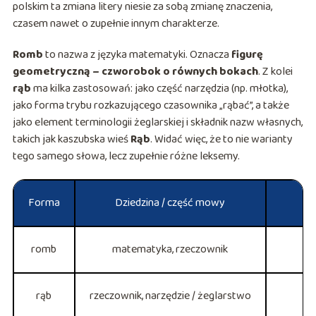
polskim ta zmiana litery niesie za sobą zmianę znaczenia,
czasem nawet o zupełnie innym charakterze.
Romb
to nazwa z języka matematyki. Oznacza
figurę
geometryczną – czworobok o równych bokach
. Z kolei
rąb
ma kilka zastosowań: jako część narzędzia (np. młotka),
jako forma trybu rozkazującego czasownika „rąbać”, a także
jako element terminologii żeglarskiej i składnik nazw własnych,
takich jak kaszubska wieś
Rąb
. Widać więc, że to nie warianty
tego samego słowa, lecz zupełnie różne leksemy.
Forma
Dziedzina / część mowy
romb
matematyka, rzeczownik
rąb
rzeczownik, narzędzie / żeglarstwo
C