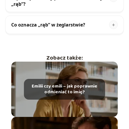
„rąb”?
Co oznacza „rąb” w żeglarstwie?
Zobacz także:
Emilii czy emili – jak poprawnie
odmieniać to imię?