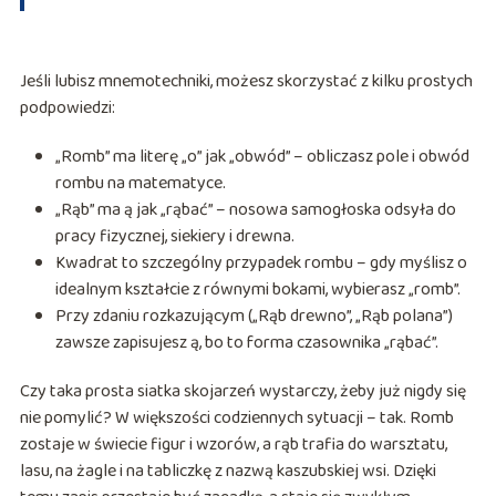
Jeśli lubisz mnemotechniki, możesz skorzystać z kilku prostych
podpowiedzi:
„Romb” ma literę „o” jak „obwód” – obliczasz pole i obwód
rombu na matematyce.
„Rąb” ma ą jak „rąbać” – nosowa samogłoska odsyła do
pracy fizycznej, siekiery i drewna.
Kwadrat to szczególny przypadek rombu – gdy myślisz o
idealnym kształcie z równymi bokami, wybierasz „romb”.
Przy zdaniu rozkazującym („Rąb drewno”, „Rąb polana”)
zawsze zapisujesz ą, bo to forma czasownika „rąbać”.
Czy taka prosta siatka skojarzeń wystarczy, żeby już nigdy się
nie pomylić? W większości codziennych sytuacji – tak. Romb
zostaje w świecie figur i wzorów, a rąb trafia do warsztatu,
lasu, na żagle i na tabliczkę z nazwą kaszubskiej wsi. Dzięki