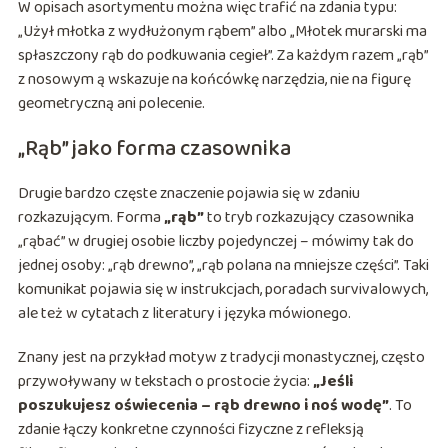
W opisach asortymentu można więc trafić na zdania typu:
„Użył młotka z wydłużonym rąbem” albo „Młotek murarski ma
spłaszczony rąb do podkuwania cegieł”. Za każdym razem „rąb”
z nosowym ą wskazuje na końcówkę narzędzia, nie na figurę
geometryczną ani polecenie.
„Rąb” jako forma czasownika
Drugie bardzo częste znaczenie pojawia się w zdaniu
rozkazującym. Forma
„rąb”
to tryb rozkazujący czasownika
„rąbać” w drugiej osobie liczby pojedynczej – mówimy tak do
jednej osoby: „rąb drewno”, „rąb polana na mniejsze części”. Taki
komunikat pojawia się w instrukcjach, poradach survivalowych,
ale też w cytatach z literatury i języka mówionego.
Znany jest na przykład motyw z tradycji monastycznej, często
przywoływany w tekstach o prostocie życia:
„Jeśli
poszukujesz oświecenia – rąb drewno i noś wodę”
. To
zdanie łączy konkretne czynności fizyczne z refleksją