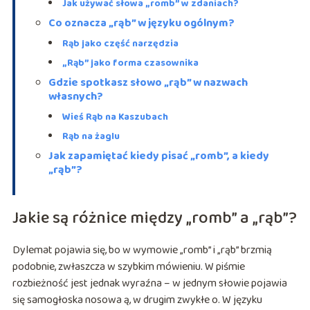
Jak używać słowa „romb” w zdaniach?
Co oznacza „rąb” w języku ogólnym?
Rąb jako część narzędzia
„Rąb” jako forma czasownika
Gdzie spotkasz słowo „rąb” w nazwach
własnych?
Wieś Rąb na Kaszubach
Rąb na żaglu
Jak zapamiętać kiedy pisać „romb”, a kiedy
„rąb”?
Jakie są różnice między „romb” a „rąb”?
Dylemat pojawia się, bo w wymowie „romb” i „rąb” brzmią
podobnie, zwłaszcza w szybkim mówieniu. W piśmie
rozbieżność jest jednak wyraźna – w jednym słowie pojawia
się samogłoska nosowa ą, w drugim zwykłe o. W języku