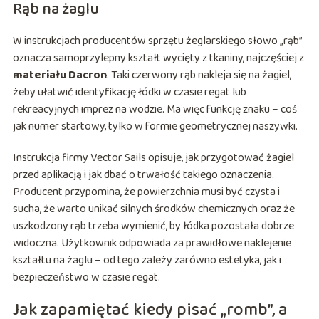
Rąb na żaglu
W instrukcjach producentów sprzętu żeglarskiego słowo „rąb”
oznacza samoprzylepny kształt wycięty z tkaniny, najczęściej z
materiału Dacron
. Taki czerwony rąb nakleja się na żagiel,
żeby ułatwić identyfikację łódki w czasie regat lub
rekreacyjnych imprez na wodzie. Ma więc funkcję znaku – coś
jak numer startowy, tylko w formie geometrycznej naszywki.
Instrukcja firmy Vector Sails opisuje, jak przygotować żagiel
przed aplikacją i jak dbać o trwałość takiego oznaczenia.
Producent przypomina, że powierzchnia musi być czysta i
sucha, że warto unikać silnych środków chemicznych oraz że
uszkodzony rąb trzeba wymienić, by łódka pozostała dobrze
widoczna. Użytkownik odpowiada za prawidłowe naklejenie
kształtu na żaglu – od tego zależy zarówno estetyka, jak i
bezpieczeństwo w czasie regat.
Jak zapamiętać kiedy pisać „romb”, a