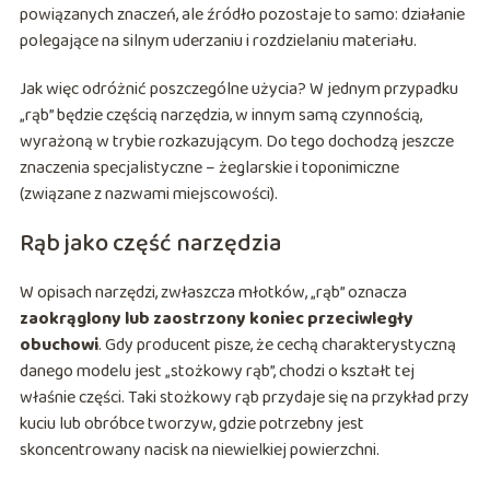
powiązanych znaczeń, ale źródło pozostaje to samo: działanie
polegające na silnym uderzaniu i rozdzielaniu materiału.
Jak więc odróżnić poszczególne użycia? W jednym przypadku
„rąb” będzie częścią narzędzia, w innym samą czynnością,
wyrażoną w trybie rozkazującym. Do tego dochodzą jeszcze
znaczenia specjalistyczne – żeglarskie i toponimiczne
(związane z nazwami miejscowości).
Rąb jako część narzędzia
W opisach narzędzi, zwłaszcza młotków, „rąb” oznacza
zaokrąglony lub zaostrzony koniec przeciwległy
obuchowi
. Gdy producent pisze, że cechą charakterystyczną
danego modelu jest „stożkowy rąb”, chodzi o kształt tej
właśnie części. Taki stożkowy rąb przydaje się na przykład przy
kuciu lub obróbce tworzyw, gdzie potrzebny jest
skoncentrowany nacisk na niewielkiej powierzchni.