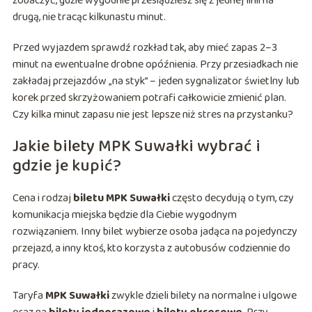
zobaczyć, gdzie wygodnie przesiądziesz się z jednej linii na
drugą, nie tracąc kilkunastu minut.
Przed wyjazdem sprawdź rozkład tak, aby mieć zapas 2–3
minut na ewentualne drobne opóźnienia. Przy przesiadkach nie
zakładaj przejazdów „na styk” – jeden sygnalizator świetlny lub
korek przed skrzyżowaniem potrafi całkowicie zmienić plan.
Czy kilka minut zapasu nie jest lepsze niż stres na przystanku?
Jakie bilety MPK Suwałki wybrać i
gdzie je kupić?
Cena i rodzaj
biletu MPK Suwałki
często decydują o tym, czy
komunikacja miejska będzie dla Ciebie wygodnym
rozwiązaniem. Inny bilet wybierze osoba jadąca na pojedynczy
przejazd, a inny ktoś, kto korzysta z autobusów codziennie do
pracy.
Taryfa
MPK Suwałki
zwykle dzieli bilety na normalne i ulgowe