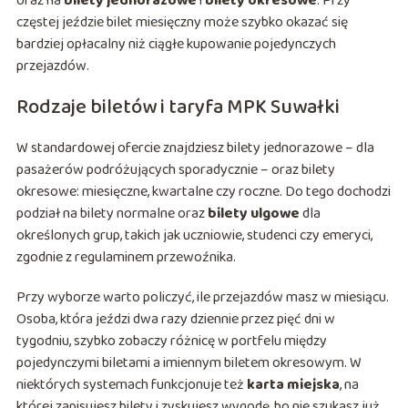
oraz na
bilety jednorazowe
i
bilety okresowe
. Przy
częstej jeździe bilet miesięczny może szybko okazać się
bardziej opłacalny niż ciągłe kupowanie pojedynczych
przejazdów.
Rodzaje biletów i taryfa MPK Suwałki
W standardowej ofercie znajdziesz bilety jednorazowe – dla
pasażerów podróżujących sporadycznie – oraz bilety
okresowe: miesięczne, kwartalne czy roczne. Do tego dochodzi
podział na bilety normalne oraz
bilety ulgowe
dla
określonych grup, takich jak uczniowie, studenci czy emeryci,
zgodnie z regulaminem przewoźnika.
Przy wyborze warto policzyć, ile przejazdów masz w miesiącu.
Osoba, która jeździ dwa razy dziennie przez pięć dni w
tygodniu, szybko zobaczy różnicę w portfelu między
pojedynczymi biletami a imiennym biletem okresowym. W
niektórych systemach funkcjonuje też
karta miejska
, na
której zapisujesz bilety i zyskujesz wygodę, bo nie szukasz już