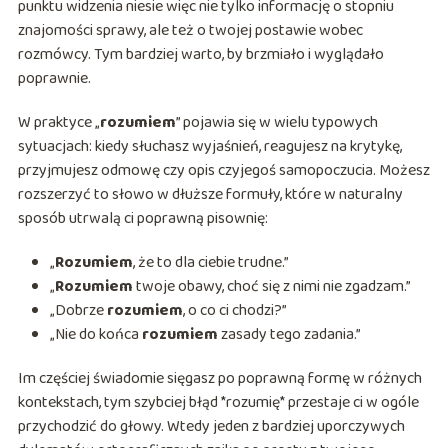
punktu widzenia niesie więc nie tylko informację o stopniu
znajomości sprawy, ale też o twojej postawie wobec
rozmówcy. Tym bardziej warto, by brzmiało i wyglądało
poprawnie.
W praktyce „
rozumiem
” pojawia się w wielu typowych
sytuacjach: kiedy słuchasz wyjaśnień, reagujesz na krytykę,
przyjmujesz odmowę czy opis czyjegoś samopoczucia. Możesz
rozszerzyć to słowo w dłuższe formuły, które w naturalny
sposób utrwalą ci poprawną pisownię:
„
Rozumiem
, że to dla ciebie trudne.”
„
Rozumiem
twoje obawy, choć się z nimi nie zgadzam.”
„Dobrze
rozumiem
, o co ci chodzi?”
„Nie do końca
rozumiem
zasady tego zadania.”
Im częściej świadomie sięgasz po poprawną formę w różnych
kontekstach, tym szybciej błąd *rozumię* przestaje ci w ogóle
przychodzić do głowy. Wtedy jeden z bardziej uporczywych