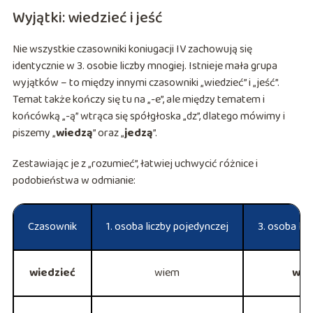
Wyjątki: wiedzieć i jeść
Nie wszystkie czasowniki koniugacji IV zachowują się
identycznie w 3. osobie liczby mnogiej. Istnieje mała grupa
wyjątków – to między innymi czasowniki „wiedzieć” i „jeść”.
Temat także kończy się tu na „-e”, ale między tematem i
końcówką „-ą” wtrąca się spółgłoska „dz”, dlatego mówimy i
piszemy „
wiedzą
” oraz „
jedzą
”.
Zestawiając je z „rozumieć”, łatwiej uchwycić różnice i
podobieństwa w odmianie:
Czasownik
1. osoba liczby pojedynczej
3. osoba lic
wiedzieć
wiem
wie