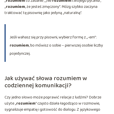
„
rozumiem
to zadanie”, „nie
rozumiem
twojego pytania”,
„
rozumiem
, że jesteś zmęczony”. Mózg szybko zaczyna
traktować tę pisownię jako jedyną „naturalną”.
Jeśli wahasz się przy pisowni, wybierz formę z „-em”:
rozumiem
, bo mówisz o sobie – pierwszej osobie liczby
pojedynczej.
Jak używać słowa rozumiem w
codziennej komunikacji?
Czy jedno słowo może poprawić relacje z ludźmi? Dobrze
użyte „
rozumiem
” często działa łagodząco w rozmowie,
sygnalizuje empatię i gotowość do dialogu. Z językowego