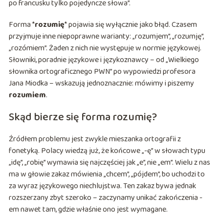
po francusku tylko pojedyncze słowa”.
Forma *
rozumię
* pojawia się wyłącznie jako błąd. Czasem
przyjmuje inne niepoprawne warianty: „rozumjem”, „rozumję”,
„rozómiem”. Żaden z nich nie występuje w normie językowej.
Słowniki, poradnie językowe i językoznawcy – od „Wielkiego
słownika ortograficznego PWN” po wypowiedzi profesora
Jana Miodka – wskazują jednoznacznie: mówimy i piszemy
rozumiem
.
Skąd bierze się forma rozumię?
Źródłem problemu jest zwykle mieszanka ortografii z
fonetyką. Polacy wiedzą już, że końcowe „-ę” w słowach typu
„idę”, „robię” wymawia się najczęściej jak „e”, nie „em”. Wielu z nas
ma w głowie zakaz mówienia „chcem”, „pójdem”, bo uchodzi to
za wyraz językowego niechlujstwa. Ten zakaz bywa jednak
rozszerzany zbyt szeroko – zaczynamy unikać zakończenia -
em nawet tam, gdzie właśnie ono jest wymagane.