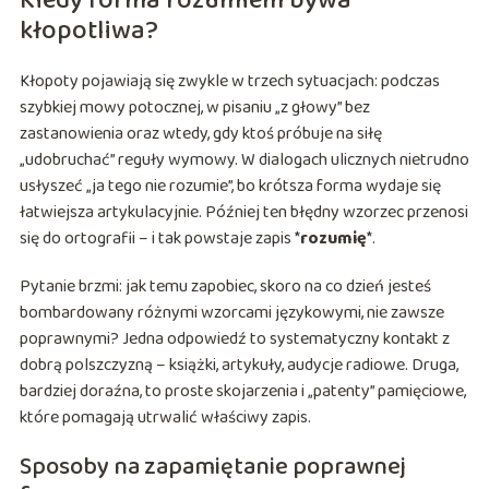
Kiedy forma rozumiem bywa
kłopotliwa?
Kłopoty pojawiają się zwykle w trzech sytuacjach: podczas
szybkiej mowy potocznej, w pisaniu „z głowy” bez
zastanowienia oraz wtedy, gdy ktoś próbuje na siłę
„udobruchać” reguły wymowy. W dialogach ulicznych nietrudno
usłyszeć „ja tego nie rozumie”, bo krótsza forma wydaje się
łatwiejsza artykulacyjnie. Później ten błędny wzorzec przenosi
się do ortografii – i tak powstaje zapis *
rozumię
*.
Pytanie brzmi: jak temu zapobiec, skoro na co dzień jesteś
bombardowany różnymi wzorcami językowymi, nie zawsze
poprawnymi? Jedna odpowiedź to systematyczny kontakt z
dobrą polszczyzną – książki, artykuły, audycje radiowe. Druga,
bardziej doraźna, to proste skojarzenia i „patenty” pamięciowe,
które pomagają utrwalić właściwy zapis.
Sposoby na zapamiętanie poprawnej