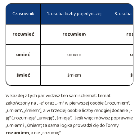
Czasownik
1. osoba liczby pojedynczej
3. osoba lic
rozumieć
rozumiem
rozu
umieć
umiem
umi
śmieć
śmiem
śmi
W każdej z tych par widzisz ten sam schemat: temat
zakończony na „-e” oraz „-m” w pierwszej osobie („rozumiem”,
„umiem”, „śmiem”), a w trzeciej osobie liczby mnogiej dodanie „-
ją” („rozumieją”, „umieją”, „śmieją”). Jeśli więc mówisz poprawnie
„umiem” i „śmiem”, ta sama logika prowadzi cię do formy
rozumiem
, a nie „rozumię”.