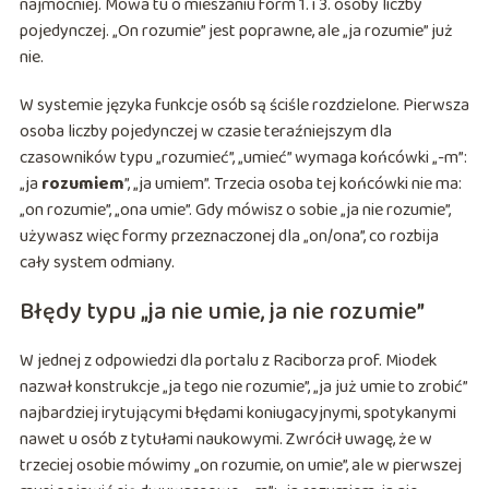
najmocniej. Mowa tu o mieszaniu form 1. i 3. osoby liczby
pojedynczej. „On rozumie” jest poprawne, ale „ja rozumie” już
nie.
W systemie języka funkcje osób są ściśle rozdzielone. Pierwsza
osoba liczby pojedynczej w czasie teraźniejszym dla
czasowników typu „rozumieć”, „umieć” wymaga końcówki „-m”:
„ja
rozumiem
”, „ja umiem”. Trzecia osoba tej końcówki nie ma:
„on rozumie”, „ona umie”. Gdy mówisz o sobie „ja nie rozumie”,
używasz więc formy przeznaczonej dla „on/ona”, co rozbija
cały system odmiany.
Błędy typu „ja nie umie, ja nie rozumie”
W jednej z odpowiedzi dla portalu z Raciborza prof. Miodek
nazwał konstrukcje „ja tego nie rozumie”, „ja już umie to zrobić”
najbardziej irytującymi błędami koniugacyjnymi, spotykanymi
nawet u osób z tytułami naukowymi. Zwrócił uwagę, że w
trzeciej osobie mówimy „on rozumie, on umie”, ale w pierwszej