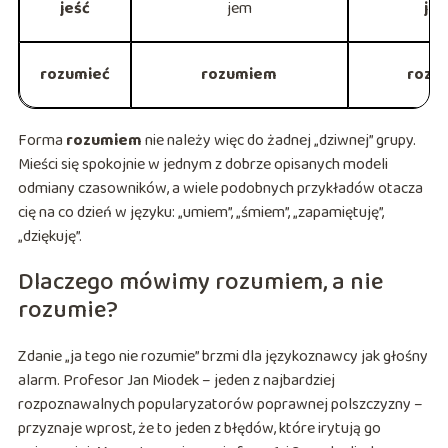
jeść
jem
je
rozumieć
rozumiem
rozu
Forma
rozumiem
nie należy więc do żadnej „dziwnej” grupy.
Mieści się spokojnie w jednym z dobrze opisanych modeli
odmiany czasowników, a wiele podobnych przykładów otacza
cię na co dzień w języku: „umiem”, „śmiem”, „zapamiętuję”,
„dziękuję”.
Dlaczego mówimy rozumiem, a nie
rozumie?
Zdanie „ja tego nie rozumie” brzmi dla językoznawcy jak głośny
alarm. Profesor Jan Miodek – jeden z najbardziej
rozpoznawalnych popularyzatorów poprawnej polszczyzny –
przyznaje wprost, że to jeden z błędów, które irytują go