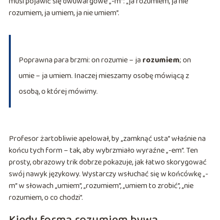
musi pojawić się dwuwargowe „-m”: „ja rozumiem, ja nie
rozumiem, ja umiem, ja nie umiem”.
Poprawna para brzmi: on rozumie – ja
rozumiem
; on
umie – ja umiem. Inaczej mieszamy osobę mówiącą z
osobą, o której mówimy.
Profesor żartobliwie apelował, by „zamknąć usta” właśnie na
końcu tych form – tak, aby wybrzmiało wyraźne „-em”. Ten
prosty, obrazowy trik dobrze pokazuje, jak łatwo skorygować
swój nawyk językowy. Wystarczy wsłuchać się w końcówkę „-
m” w słowach „umiem”, „rozumiem”, „umiem to zrobić”, „nie
rozumiem, o co chodzi”.