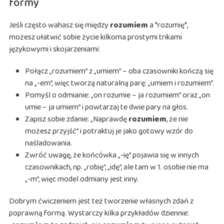
formy
Jeśli często wahasz się między
rozumiem
a *rozumię*,
możesz ułatwić sobie życie kilkoma prostymi trikami
językowymi i skojarzeniami:
Połącz „rozumiem” z „umiem” – oba czasowniki kończą się
na „-em”, więc tworzą naturalną parę: „umiem i rozumiem”.
Pomyśl o odmianie: „on rozumie – ja rozumiem” oraz „on
umie – ja umiem” i powtarzaj te dwie pary na głos.
Zapisz sobie zdanie: „Naprawdę
rozumiem
, że nie
możesz przyjść” i potraktuj je jako gotowy wzór do
naśladowania.
Zwróć uwagę, że końcówka „-ię” pojawia się w innych
czasownikach, np. „robię”, „idę”, ale tam w 1. osobie nie ma
„-m”, więc model odmiany jest inny.
Dobrym ćwiczeniem jest też tworzenie własnych zdań z
poprawną formą. Wystarczy kilka przykładów dziennie: