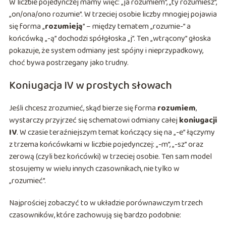
W liczbie pojedynczej mamy więc: „ja rozumiem”, „ty rozumiesz”,
„on/ona/ono rozumie”. W trzeciej osobie liczby mnogiej pojawia
się forma „
rozumieją
” – między tematem „rozumie-” a
końcówką „-ą” dochodzi spółgłoska „j”. Ten „wtrącony” głoska
pokazuje, że system odmiany jest spójny i nieprzypadkowy,
choć bywa postrzegany jako trudny.
Koniugacja IV w prostych słowach
Jeśli chcesz zrozumieć, skąd bierze się forma
rozumiem
,
wystarczy przyjrzeć się schematowi odmiany całej
koniugacji
IV
. W czasie teraźniejszym temat kończący się na „-e” łączymy
z trzema końcówkami w liczbie pojedynczej: „-m”, „-sz” oraz
zerową (czyli bez końcówki) w trzeciej osobie. Ten sam model
stosujemy w wielu innych czasownikach, nie tylko w
„rozumieć”.
Najprościej zobaczyć to w układzie porównawczym trzech
czasowników, które zachowują się bardzo podobnie: