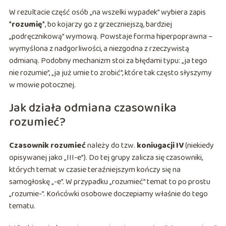
W rezultacie część osób „na wszelki wypadek” wybiera zapis
*
rozumię
*, bo kojarzy go z grzeczniejszą, bardziej
„podręcznikową” wymową. Powstaje forma hiperpoprawna –
wymyślona z nadgorliwości, a niezgodna z rzeczywistą
odmianą. Podobny mechanizm stoi za błędami typu: „ja tego
nie rozumie”, „ja już umie to zrobić”, które tak często słyszymy
w mowie potocznej.
Jak działa odmiana czasownika
rozumieć?
Czasownik rozumieć
należy do tzw.
koniugacji IV
(niekiedy
opisywanej jako „III-e”). Do tej grupy zalicza się czasowniki,
których temat w czasie teraźniejszym kończy się na
samogłoskę „-e”. W przypadku „rozumieć” temat to po prostu
„rozumie-”. Końcówki osobowe doczepiamy właśnie do tego
tematu.