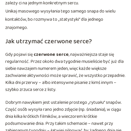
zależy ci na jednym konkretnym sercu.
Unikaj masowego wysyłania tego samego snapa do wielu
kontaktów, bo rozmywa to „statystyki” dla jednego
znajomego.
Jak utrzymać czerwone serce?
Gdy pojawi się
czerwone serce
, najważniejsza staje się
regularność. Przez około dwa tygodnie musieliście być już dla
siebie nawzajem numerem jeden, więc każde większe
zachwianie aktywności może sprawić, że wszystko przepadnie.
Kilka dni przerwy – albo intensywne pisanie z kimś innym –
szybko zrzuca serce z listy.
Dobrym nawykiem jest ustalenie prostego „rytuału” snapów.
Część osób wysyła rano jedno zdjęcie (np. śniadania), w ciągu
dnia kilka krótkich filmików, a wieczorem krótkie
podsumowanie dnia. Przy takim schemacie – nawet przy
zabieganym tygodniu – łatwiej pilnować, by żadnego dnia nie