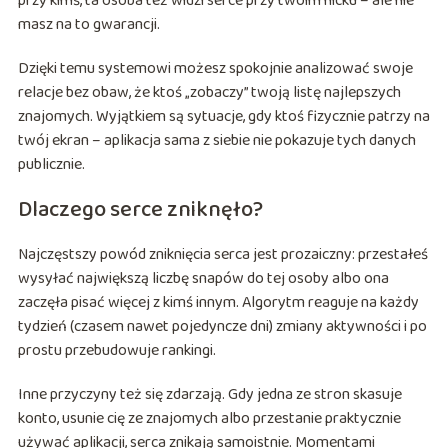
przy kimś, ta osoba też widzi serce przy twoim nicku – ale nie
masz na to gwarancji.
Dzięki temu systemowi możesz spokojnie analizować swoje
relacje bez obaw, że ktoś „zobaczy” twoją listę najlepszych
znajomych. Wyjątkiem są sytuacje, gdy ktoś fizycznie patrzy na
twój ekran – aplikacja sama z siebie nie pokazuje tych danych
publicznie.
Dlaczego serce zniknęło?
Najczęstszy powód zniknięcia serca jest prozaiczny: przestałeś
wysyłać największą liczbę snapów do tej osoby albo ona
zaczęła pisać więcej z kimś innym. Algorytm reaguje na każdy
tydzień (czasem nawet pojedyncze dni) zmiany aktywności i po
prostu przebudowuje rankingi.
Inne przyczyny też się zdarzają. Gdy jedna ze stron skasuje
konto, usunie cię ze znajomych albo przestanie praktycznie
używać aplikacji, serca znikają samoistnie. Momentami