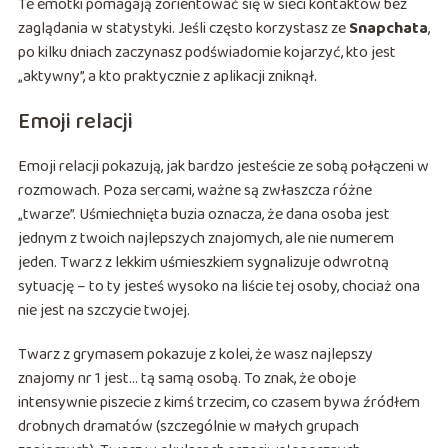
Te emotki pomagają zorientować się w sieci kontaktów bez
zaglądania w statystyki. Jeśli często korzystasz ze
Snapchata
,
po kilku dniach zaczynasz podświadomie kojarzyć, kto jest
„aktywny”, a kto praktycznie z aplikacji zniknął.
Emoji relacji
Emoji relacji pokazują, jak bardzo jesteście ze sobą połączeni w
rozmowach. Poza sercami, ważne są zwłaszcza różne
„twarze”. Uśmiechnięta buzia oznacza, że dana osoba jest
jednym z twoich najlepszych znajomych, ale nie numerem
jeden. Twarz z lekkim uśmieszkiem sygnalizuje odwrotną
sytuację – to ty jesteś wysoko na liście tej osoby, chociaż ona
nie jest na szczycie twojej.
Twarz z grymasem pokazuje z kolei, że wasz najlepszy
znajomy nr 1 jest… tą samą osobą. To znak, że oboje
intensywnie piszecie z kimś trzecim, co czasem bywa źródłem
drobnych dramatów (szczególnie w małych grupach