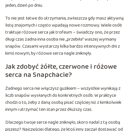
jeden, dzień po dniu.
To nie jest łatwe do utrzymania, zwłaszcza gdy masz aktywną
listę znajomych i często wpadają nowe rozmowy. Wiele osób
traktuje różowe serca jak trofeum – świadczy ono, że przez
długi czas żadna inna osoba nie „przebiła” waszej wymiany
snapów. Czasami wystarczy kilka bardzo intensywnych dni z
kimś nowym, by różowe serca nagle zniknęły.
Jak zdobyć żółte, czerwone i różowe
serca na Snapchacie?
Żadnego serca nie włączysz guzikiem – wszystkie wynikają z
liczb snapów wysłanych do konkretnych osób. W praktyce
chodzi o to, żeby z daną osobą pisać częściej niż z kimkolwiek
innym i utrzymać ten stan przez dłuższy czas.
Dlaczego twoje serce nagle zniknęło, skoro nadal z tą osobą
piszesz? Najczęściej dlatego, że ktoś inny zaczął dostawać od