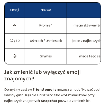
Emoji
Nazwa
🔥
Płomień
macie aktywny Snaps
😊 / 😏
Uśmiech / Uśmieszek
jeden z najlepszych z
😬
Grymas
macie tego same
Jak zmienić lub wyłączyć emoji
znajomych?
Domyślny zestaw
friend emojis
możesz zmodyfikować pod
własny gust. Jeśli nie lubisz serc albo wolisz inne ikonki przy
najlepszych znajomych,
Snapchat
pozwala zamienić ich