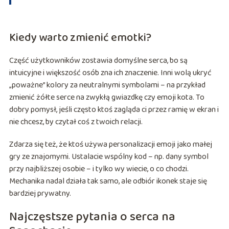
Kiedy warto zmienić emotki?
Część użytkowników zostawia domyślne serca, bo są
intuicyjne i większość osób zna ich znaczenie. Inni wolą ukryć
„poważne” kolory za neutralnymi symbolami – na przykład
zmienić żółte serce na zwykłą gwiazdkę czy emoji kota. To
dobry pomysł, jeśli często ktoś zagląda ci przez ramię w ekran i
nie chcesz, by czytał coś z twoich relacji.
Zdarza się też, że ktoś używa personalizacji emoji jako małej
gry ze znajomymi. Ustalacie wspólny kod – np. dany symbol
przy najbliższej osobie – i tylko wy wiecie, o co chodzi.
Mechanika nadal działa tak samo, ale odbiór ikonek staje się
bardziej prywatny.
Najczęstsze pytania o serca na