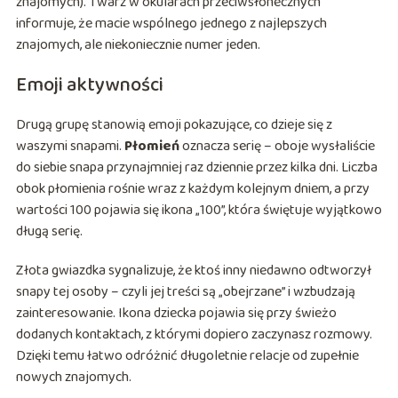
znajomych). Twarz w okularach przeciwsłonecznych
informuje, że macie wspólnego jednego z najlepszych
znajomych, ale niekoniecznie numer jeden.
Emoji aktywności
Drugą grupę stanowią emoji pokazujące, co dzieje się z
waszymi snapami.
Płomień
oznacza serię – oboje wysłaliście
do siebie snapa przynajmniej raz dziennie przez kilka dni. Liczba
obok płomienia rośnie wraz z każdym kolejnym dniem, a przy
wartości 100 pojawia się ikona „100”, która świętuje wyjątkowo
długą serię.
Złota gwiazdka sygnalizuje, że ktoś inny niedawno odtworzył
snapy tej osoby – czyli jej treści są „obejrzane” i wzbudzają
zainteresowanie. Ikona dziecka pojawia się przy świeżo
dodanych kontaktach, z którymi dopiero zaczynasz rozmowy.
Dzięki temu łatwo odróżnić długoletnie relacje od zupełnie
nowych znajomych.