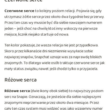
Czerwone serce
Czerwone serce
to kolejny poziom relacji. Pojawia się, gdy
utrzymasz żółte serce przez około dwa tygodnie bez przerwy.
Przez ten czas wy musicie być dla siebie nawzajem numerem
jeden – jeśli choć na chwilę ktoś inny wskoczy na pierwsze
miejsce, licznik niejako startuje od nowa.
Ten kolor pokazuje, że wasza relacja nie jest przypadkowa.
Skoro przez kilkanaście dni niezmiennie wysyłacie sobie
najwięcej snapów, Snapchat uznaje was za naprawdę bliskich
znajomych. To dlatego wiele osób traktuje czerwone serce jak
mały status związku, nawet jeśli chodzi tylko o przyjaciela.
Różowe serca
Różowe serca
(dwie ikony obok siebie) to najwyższy poziom
serc na Snapie. Oznaczają, że jesteście dla siebie najlepszymi
znajomymi nieprzerwanie przez około dwa miesiące. Przez
cały ten czas system musi widzieć was jako wzajemny numer