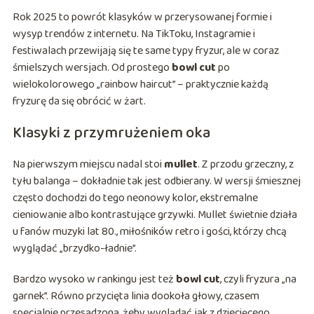
Rok 2025 to powrót klasyków w przerysowanej formie i
wysyp trendów z internetu. Na TikToku, Instagramie i
festiwalach przewijają się te same typy fryzur, ale w coraz
śmielszych wersjach. Od prostego
bowl cut
po
wielokolorowego „rainbow haircut” – praktycznie każdą
fryzurę da się obrócić w żart.
Klasyki z przymrużeniem oka
Na pierwszym miejscu nadal stoi
mullet
. Z przodu grzeczny, z
tyłu balanga – dokładnie tak jest odbierany. W wersji śmiesznej
często dochodzi do tego neonowy kolor, ekstremalne
cieniowanie albo kontrastujące grzywki. Mullet świetnie działa
u fanów muzyki lat 80., miłośników retro i gości, którzy chcą
wyglądać „brzydko-ładnie”.
Bardzo wysoko w rankingu jest też
bowl cut
, czyli fryzura „na
garnek”. Równo przycięta linia dookoła głowy, czasem
specjalnie przesadzona, żeby wyglądać jak z dziecięcego