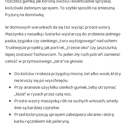
rozczesz gumkę jak koronę owocu i ewentualnie spryskaj
końcówki zielonym sprayem. To szybki sposób na śmieszną
fryzurę na domówkę.
W domowych warunkach da się też wyciąć proste wzory.
Maszynka z nasadką i lusterko wystarczą do zrobienia jednego
paska, zygzaka czy cienkiego „toru wyścigowego” nad uchem.
Trudniejsze projekty, jak portret, „trzecie oko” czy jaszczurka,
lepiej zostawić fachowcom. Tu jeden zły ruch potrafi zamienić
całość w przymusowego „zera” na głowie.
Do kolców i irokeza przygotuj mocny żel albo wosk, który
nie kruszy się po wyschnięciu.
Przy ananasie użyj kilku cienkich gumek, żeby utrzymać
„liście” w ryzach przez całą noc.
Proste wzory maszynką rób na suchych włosach, wtedy
linie są bardziej czytelne.
Przed koloryzacją sprayem zabezpiecz ubranie i skórę
karku ręcznikiem lub peleryną.