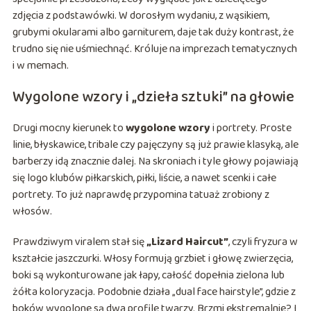
zdjęcia z podstawówki. W dorosłym wydaniu, z wąsikiem,
grubymi okularami albo garniturem, daje tak duży kontrast, że
trudno się nie uśmiechnąć. Króluje na imprezach tematycznych
i w memach.
Wygolone wzory i „dzieła sztuki” na głowie
Drugi mocny kierunek to
wygolone wzory
i portrety. Proste
linie, błyskawice, tribale czy pajęczyny są już prawie klasyką, ale
barberzy idą znacznie dalej. Na skroniach i tyle głowy pojawiają
się logo klubów piłkarskich, piłki, liście, a nawet scenki i całe
portrety. To już naprawdę przypomina tatuaż zrobiony z
włosów.
Prawdziwym viralem stał się
„Lizard Haircut”
, czyli fryzura w
kształcie jaszczurki. Włosy formują grzbiet i głowę zwierzęcia,
boki są wykonturowane jak łapy, całość dopełnia zielona lub
żółta koloryzacja. Podobnie działa „dual face hairstyle”, gdzie z
boków wygolone są dwa profile twarzy. Brzmi ekstremalnie? I