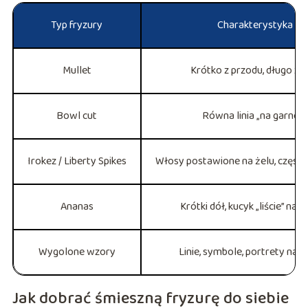
Typ fryzury
Charakterystyka
Mullet
Krótko z przodu, długo z t
Bowl cut
Równa linia „na garnek”
Irokez / Liberty Spikes
Włosy postawione na żelu, często
Ananas
Krótki dół, kucyk „liście” na 
Wygolone wzory
Linie, symbole, portrety na 
Jak dobrać śmieszną fryzurę do siebie