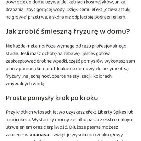
powrocie do domu używaj delikatnych kosmetyków, unikaj
drapania i zbyt gorącej wody. Dzięki temu efekt „dzieła sztuki
na głowie” przetrwa, a skóra nie odpłaci się podrażnieniem.
Jak zrobić śmieszną fryzurę w domu?
Nie każda metamorfoza wymaga od razu profesjonalnego
studia. Jeśli masz ochotę na zabawę i jesteś gotów
zaakceptować drobne wpadki, część pomysłów wykonasz sam
albo z pomocą kumpla. Idealne na domowy eksperyment są
fryzury „na jedną noc”, oparte na stylizacji i kolorach
zmywalnych wodą.
Proste pomysły krok po kroku
Przy krótkich włosach łatwo uzyskasz efekt Liberty Spikes lub
mini irokeza. Wystarczy mocny żel albo pasta z ekstremalnym
utrwaleniem oraz cierpliwość. Dłuższe pasma możesz
zamienić w
ananasa
– zwiąż je wysoko na czubku głowy,