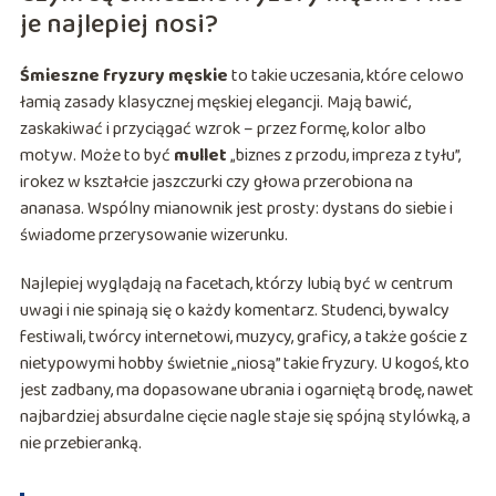
je najlepiej nosi?
Śmieszne fryzury męskie
to takie uczesania, które celowo
łamią zasady klasycznej męskiej elegancji. Mają bawić,
zaskakiwać i przyciągać wzrok – przez formę, kolor albo
motyw. Może to być
mullet
„biznes z przodu, impreza z tyłu”,
irokez w kształcie jaszczurki czy głowa przerobiona na
ananasa. Wspólny mianownik jest prosty: dystans do siebie i
świadome przerysowanie wizerunku.
Najlepiej wyglądają na facetach, którzy lubią być w centrum
uwagi i nie spinają się o każdy komentarz. Studenci, bywalcy
festiwali, twórcy internetowi, muzycy, graficy, a także goście z
nietypowymi hobby świetnie „niosą” takie fryzury. U kogoś, kto
jest zadbany, ma dopasowane ubrania i ogarniętą brodę, nawet
najbardziej absurdalne cięcie nagle staje się spójną stylówką, a
nie przebieranką.