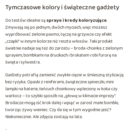
Tymczasowe kolory i świąteczne gadżety
Do testów idealne są
spraye i kredy koloryzujące
.
Zmywają się po jednym, dwóch myciach, więc możesz
wypróbować zielone pasmo, tęczę na grzywce czy efekt
„czapki” w innym kolorze niż reszta włosów. Taki produkt
świetnie nadaje się też do zarostu – broda-choinka z zielonym
sprayem, bombkami na drucikach i brokatem robi furorę na
święta i sylwestra.
Gadżety potrafią zamienić zwykłe cięcie w śmieszną stylizację
bez ryzyka. Opaski z reniferami, świąteczne spineczki, mini
lampki na baterie, łańcuch choinkowy wpleciony w koka czy
warkocz – to szybki sposób na „głowę w klimacie imprezy”.
Brodacze mogą iść krok dalej i wpiąć w zarost małe bombki,
tworząc żywy wieniec. Czy da się w tym wygodnie jeść?
Niekoniecznie. Ale zdjęcia zostają na lata.