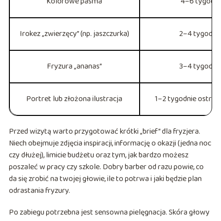
Kolorowe pasma
4–6 tygodni
Irokez „zwierzęcy” (np. jaszczurka)
2–4 tygodni
Fryzura „ananas”
3–4 tygodni
Portret lub złożona ilustracja
1–2 tygodnie ostre
Przed wizytą warto przygotować krótki „brief” dla fryzjera.
Niech obejmuje zdjęcia inspiracji, informację o okazji (jedna noc
czy dłużej), limicie budżetu oraz tym, jak bardzo możesz
poszaleć w pracy czy szkole. Dobry barber od razu powie, co
da się zrobić na twojej głowie, ile to potrwa i jaki będzie plan
odrastania fryzury.
Po zabiegu potrzebna jest sensowna pielęgnacja. Skóra głowy