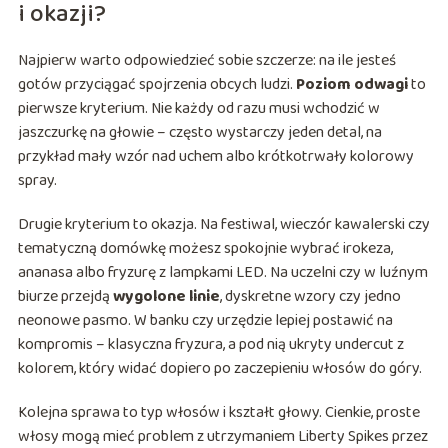
i okazji?
Najpierw warto odpowiedzieć sobie szczerze: na ile jesteś
gotów przyciągać spojrzenia obcych ludzi.
Poziom odwagi
to
pierwsze kryterium. Nie każdy od razu musi wchodzić w
jaszczurkę na głowie – często wystarczy jeden detal, na
przykład mały wzór nad uchem albo krótkotrwały kolorowy
spray.
Drugie kryterium to okazja. Na festiwal, wieczór kawalerski czy
tematyczną domówkę możesz spokojnie wybrać irokeza,
ananasa albo fryzurę z lampkami LED. Na uczelni czy w luźnym
biurze przejdą
wygolone linie
, dyskretne wzory czy jedno
neonowe pasmo. W banku czy urzędzie lepiej postawić na
kompromis – klasyczna fryzura, a pod nią ukryty undercut z
kolorem, który widać dopiero po zaczepieniu włosów do góry.
Kolejna sprawa to typ włosów i kształt głowy. Cienkie, proste
włosy mogą mieć problem z utrzymaniem Liberty Spikes przez