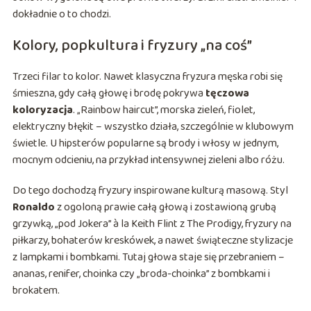
dokładnie o to chodzi.
Kolory, popkultura i fryzury „na coś”
Trzeci filar to kolor. Nawet klasyczna fryzura męska robi się
śmieszna, gdy całą głowę i brodę pokrywa
tęczowa
koloryzacja
. „Rainbow haircut”, morska zieleń, fiolet,
elektryczny błękit – wszystko działa, szczególnie w klubowym
świetle. U hipsterów popularne są brody i włosy w jednym,
mocnym odcieniu, na przykład intensywnej zieleni albo różu.
Do tego dochodzą fryzury inspirowane kulturą masową. Styl
Ronaldo
z ogoloną prawie całą głową i zostawioną grubą
grzywką, „pod Jokera” à la Keith Flint z The Prodigy, fryzury na
piłkarzy, bohaterów kreskówek, a nawet świąteczne stylizacje
z lampkami i bombkami. Tutaj głowa staje się przebraniem –
ananas, renifer, choinka czy „broda-choinka” z bombkami i
brokatem.