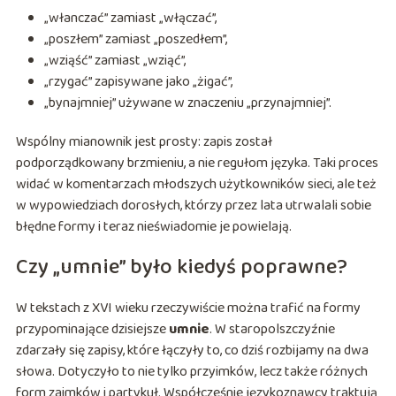
„włanczać” zamiast „włączać”,
„poszłem” zamiast „poszedłem”,
„wziąść” zamiast „wziąć”,
„rzygać” zapisywane jako „żigać”,
„bynajmniej” używane w znaczeniu „przynajmniej”.
Wspólny mianownik jest prosty: zapis został
podporządkowany brzmieniu, a nie regułom języka. Taki proces
widać w komentarzach młodszych użytkowników sieci, ale też
w wypowiedziach dorosłych, którzy przez lata utrwalali sobie
błędne formy i teraz nieświadomie je powielają.
Czy „umnie” było kiedyś poprawne?
W tekstach z XVI wieku rzeczywiście można trafić na formy
przypominające dzisiejsze
umnie
. W staropolszczyźnie
zdarzały się zapisy, które łączyły to, co dziś rozbijamy na dwa
słowa. Dotyczyło to nie tylko przyimków, lecz także różnych
form zaimków i partykuł. Współcześnie językoznawcy traktują