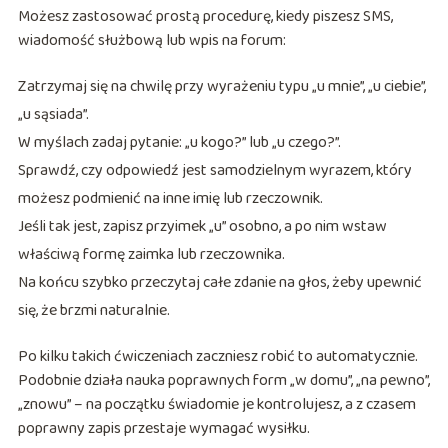
Możesz zastosować prostą procedurę, kiedy piszesz SMS,
wiadomość służbową lub wpis na forum:
Zatrzymaj się na chwilę przy wyrażeniu typu „u mnie”, „u ciebie”,
„u sąsiada”.
W myślach zadaj pytanie: „u kogo?” lub „u czego?”.
Sprawdź, czy odpowiedź jest samodzielnym wyrazem, który
możesz podmienić na inne imię lub rzeczownik.
Jeśli tak jest, zapisz przyimek „u” osobno, a po nim wstaw
właściwą formę zaimka lub rzeczownika.
Na końcu szybko przeczytaj całe zdanie na głos, żeby upewnić
się, że brzmi naturalnie.
Po kilku takich ćwiczeniach zaczniesz robić to automatycznie.
Podobnie działa nauka poprawnych form „w domu”, „na pewno”,
„znowu” – na początku świadomie je kontrolujesz, a z czasem
poprawny zapis przestaje wymagać wysiłku.