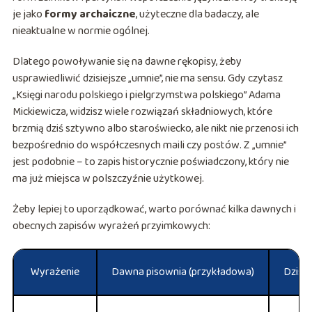
je jako
formy archaiczne
, użyteczne dla badaczy, ale
nieaktualne w normie ogólnej.
Dlatego powoływanie się na dawne rękopisy, żeby
usprawiedliwić dzisiejsze „umnie”, nie ma sensu. Gdy czytasz
„Księgi narodu polskiego i pielgrzymstwa polskiego” Adama
Mickiewicza, widzisz wiele rozwiązań składniowych, które
brzmią dziś sztywno albo staroświecko, ale nikt nie przenosi ich
bezpośrednio do współczesnych maili czy postów. Z „umnie”
jest podobnie – to zapis historycznie poświadczony, który nie
ma już miejsca w polszczyźnie użytkowej.
Żeby lepiej to uporządkować, warto porównać kilka dawnych i
obecnych zapisów wyrażeń przyimkowych:
Wyrażenie
Dawna pisownia (przykładowa)
Dzisie