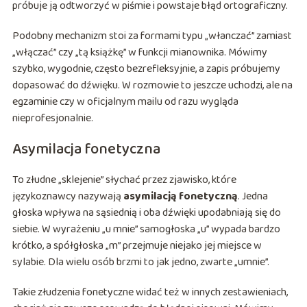
próbuje ją odtworzyć w piśmie i powstaje błąd ortograficzny.
Podobny mechanizm stoi za formami typu „włanczać” zamiast
„włączać” czy „tą książkę” w funkcji mianownika. Mówimy
szybko, wygodnie, często bezrefleksyjnie, a zapis próbujemy
dopasować do dźwięku. W rozmowie to jeszcze uchodzi, ale na
egzaminie czy w oficjalnym mailu od razu wygląda
nieprofesjonalnie.
Asymilacja fonetyczna
To złudne „sklejenie” słychać przez zjawisko, które
językoznawcy nazywają
asymilacją fonetyczną
. Jedna
głoska wpływa na sąsiednią i oba dźwięki upodabniają się do
siebie. W wyrażeniu „u mnie” samogłoska „u” wypada bardzo
krótko, a spółgłoska „m” przejmuje niejako jej miejsce w
sylabie. Dla wielu osób brzmi to jak jedno, zwarte „umnie”.
Takie złudzenia fonetyczne widać też w innych zestawieniach,