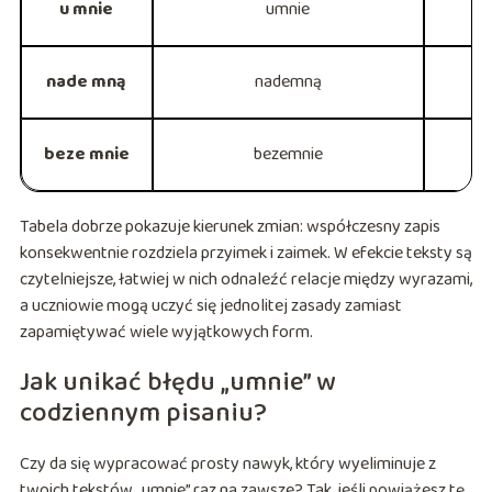
u mnie
umnie
nade mną
nademną
n
beze mnie
bezemnie
b
Tabela dobrze pokazuje kierunek zmian: współczesny zapis
konsekwentnie rozdziela przyimek i zaimek. W efekcie teksty są
czytelniejsze, łatwiej w nich odnaleźć relacje między wyrazami,
a uczniowie mogą uczyć się jednolitej zasady zamiast
zapamiętywać wiele wyjątkowych form.
Jak unikać błędu „umnie” w
codziennym pisaniu?
Czy da się wypracować prosty nawyk, który wyeliminuje z
twoich tekstów „umnie” raz na zawsze? Tak, jeśli powiążesz tę