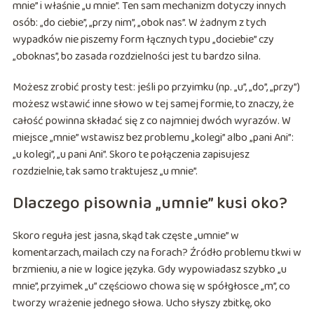
mnie” i właśnie „u mnie”. Ten sam mechanizm dotyczy innych
osób: „do ciebie”, „przy nim”, „obok nas”. W żadnym z tych
wypadków nie piszemy form łącznych typu „dociebie” czy
„oboknas”, bo zasada rozdzielności jest tu bardzo silna.
Możesz zrobić prosty test: jeśli po przyimku (np. „u”, „do”, „przy”)
możesz wstawić inne słowo w tej samej formie, to znaczy, że
całość powinna składać się z co najmniej dwóch wyrazów. W
miejsce „mnie” wstawisz bez problemu „kolegi” albo „pani Ani”:
„u kolegi”, „u pani Ani”. Skoro te połączenia zapisujesz
rozdzielnie, tak samo traktujesz „u mnie”.
Dlaczego pisownia „umnie” kusi oko?
Skoro reguła jest jasna, skąd tak częste „umnie” w
komentarzach, mailach czy na forach? Źródło problemu tkwi w
brzmieniu, a nie w logice języka. Gdy wypowiadasz szybko „u
mnie”, przyimek „u” częściowo chowa się w spółgłosce „m”, co
tworzy wrażenie jednego słowa. Ucho słyszy zbitkę, oko