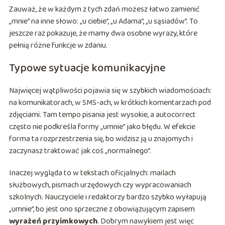
Zauważ, że w każdym z tych zdań możesz łatwo zamienić
„mnie” na inne słowo: „u ciebie”, „u Adama”, „u sąsiadów”. To
jeszcze raz pokazuje, że mamy dwa osobne wyrazy, które
pełnią różne funkcje w zdaniu.
Typowe sytuacje komunikacyjne
Najwięcej wątpliwości pojawia się w szybkich wiadomościach:
na komunikatorach, w SMS-ach, w krótkich komentarzach pod
zdjęciami. Tam tempo pisania jest wysokie, a autocorrect
często nie podkreśla formy „umnie” jako błędu. W efekcie
forma ta rozprzestrzenia się, bo widzisz ją u znajomych i
zaczynasz traktować jak coś „normalnego”.
Inaczej wygląda to w tekstach oficjalnych: mailach
służbowych, pismach urzędowych czy wypracowaniach
szkolnych. Nauczyciele i redaktorzy bardzo szybko wyłapują
„umnie”, bo jest ono sprzeczne z obowiązującym zapisem
wyrażeń przyimkowych
. Dobrym nawykiem jest więc