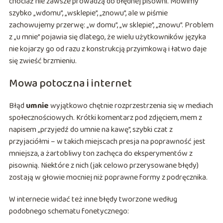
chociaż nie zawsze prowadzą do błędnej pisowni. Mówimy
szybko „wdomu”, „wsklepie”, „znowu”, ale w piśmie
zachowujemy przerwę: „w domu”, „w sklepie”, „znowu”. Problem
z „u mnie” pojawia się dlatego, że wielu użytkowników języka
nie kojarzy go od razu z konstrukcją przyimkową i łatwo daje
się zwieść brzmieniu.
Mowa potoczna i internet
Błąd
umnie
wyjątkowo chętnie rozprzestrzenia się w mediach
społecznościowych. Krótki komentarz pod zdjęciem, mem z
napisem „przyjedź do umnie na kawę”, szybki czat z
przyjaciółmi – w takich miejscach presja na poprawność jest
mniejsza, a żartobliwy ton zachęca do eksperymentów z
pisownią. Niektóre z nich (jak celowo przerysowane błędy)
zostają w głowie mocniej niż poprawne formy z podręcznika.
W internecie widać też inne błędy tworzone według
podobnego schematu fonetycznego: