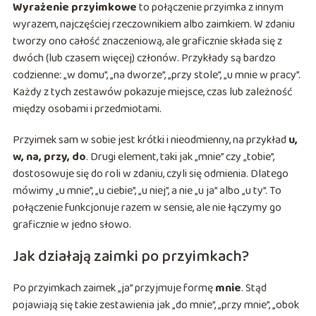
Wyrażenie przyimkowe
to połączenie przyimka z innym
wyrazem, najczęściej rzeczownikiem albo zaimkiem. W zdaniu
tworzy ono całość znaczeniową, ale graficznie składa się z
dwóch (lub czasem więcej) członów. Przykłady są bardzo
codzienne: „w domu”, „na dworze”, „przy stole”, „u mnie w pracy”.
Każdy z tych zestawów pokazuje miejsce, czas lub zależność
między osobami i przedmiotami.
Przyimek sam w sobie jest krótki i nieodmienny, na przykład
u,
w, na, przy, do
. Drugi element, taki jak „mnie” czy „tobie”,
dostosowuje się do roli w zdaniu, czyli się odmienia. Dlatego
mówimy „u mnie”, „u ciebie”, „u niej”, a nie „u ja” albo „u ty”. To
połączenie funkcjonuje razem w sensie, ale nie łączymy go
graficznie w jedno słowo.
Jak działają zaimki po przyimkach?
Po przyimkach zaimek „ja” przyjmuje formę
mnie
. Stąd
pojawiają się takie zestawienia jak „do mnie”, „przy mnie”, „obok