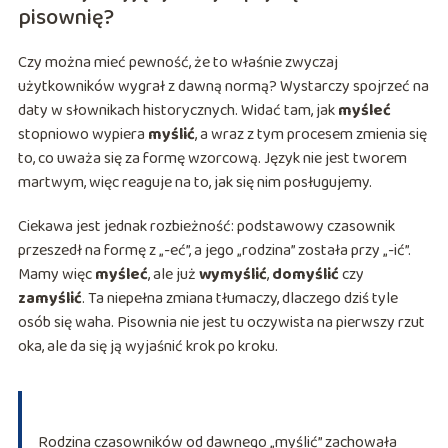
pisownię?
Czy można mieć pewność, że to właśnie zwyczaj
użytkowników wygrał z dawną normą? Wystarczy spojrzeć na
daty w słownikach historycznych. Widać tam, jak
myśleć
stopniowo wypiera
myślić
, a wraz z tym procesem zmienia się
to, co uważa się za formę wzorcową. Język nie jest tworem
martwym, więc reaguje na to, jak się nim posługujemy.
Ciekawa jest jednak rozbieżność: podstawowy czasownik
przeszedł na formę z „-eć”, a jego „rodzina” została przy „-ić”.
Mamy więc
myśleć
, ale już
wymyślić
,
domyślić
czy
zamyślić
. Ta niepełna zmiana tłumaczy, dlaczego dziś tyle
osób się waha. Pisownia nie jest tu oczywista na pierwszy rzut
oka, ale da się ją wyjaśnić krok po kroku.
Rodzina czasowników od dawnego „myślić” zachowała