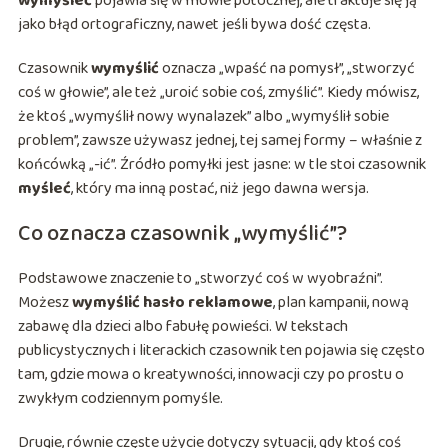
wymyśleć
pojawia się w mowie potocznej, ale traktuje się ją
jako błąd ortograficzny, nawet jeśli bywa dość częsta.
Czasownik
wymyślić
oznacza „wpaść na pomysł”, „stworzyć
coś w głowie”, ale też „uroić sobie coś, zmyślić”. Kiedy mówisz,
że ktoś „wymyślił nowy wynalazek” albo „wymyślił sobie
problem”, zawsze używasz jednej, tej samej formy – właśnie z
końcówką „-ić”. Źródło pomyłki jest jasne: w tle stoi czasownik
myśleć
, który ma inną postać, niż jego dawna wersja.
Co oznacza czasownik „wymyślić”?
Podstawowe znaczenie to „stworzyć coś w wyobraźni”.
Możesz
wymyślić hasło reklamowe
, plan kampanii, nową
zabawę dla dzieci albo fabułę powieści. W tekstach
publicystycznych i literackich czasownik ten pojawia się często
tam, gdzie mowa o kreatywności, innowacji czy po prostu o
zwykłym codziennym pomyśle.
Drugie, równie częste użycie dotyczy sytuacji, gdy ktoś coś