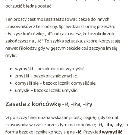
odrzucić błędną postać.
Ten prosty test możesz zastosować także do innych
czasowników z tej rodziny. Sprawdzasz formę przeszłą,
słyszysz końcówkę „-ił” i od razu wiesz, że bezokolicznik
zakończysz na „-ić”. To szybka sztuczka, z której korzystają
nawet filolodzy, gdy w gęstym tekście coś zaczyna im się
mylić:
wymyślił – bezokolicznik: wymyślić,
zmyślił – bezokolicznik: zmyślić,
domyślił się – bezokolicznik: domyślić się,
umyślił – bezokolicznik: umyślić.
Zasada z końcówką -ił, -iła, -iły
W polszczyźnie można wskazać prostą regułę: gdy temat
czasownika w czasie przeszłym ma końcówkę
-ił, -iła, -iły
, to
forma bezokolicznika kończy się na
-ić
. Przykład
wymyślić