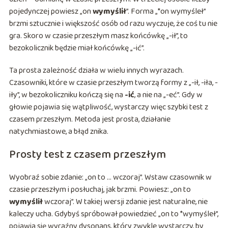
pojedynczej powiesz „on
wymyślił
”. Forma „*on wymyśleł”
brzmi sztucznie i większość osób od razu wyczuje, że coś tu nie
gra. Skoro w czasie przeszłym masz końcówkę „-ił”, to
bezokolicznik będzie miał końcówkę „-ić”.
Ta prosta zależność działa w wielu innych wyrazach.
Czasowniki, które w czasie przeszłym tworzą formy z „-ił, -iła, -
iły”, w bezokoliczniku kończą się na
-ić
, a nie na „-eć”. Gdy w
głowie pojawia się wątpliwość, wystarczy więc szybki test z
czasem przeszłym. Metoda jest prosta, działanie
natychmiastowe, a błąd znika.
Prosty test z czasem przeszłym
Wyobraź sobie zdanie: „on to … wczoraj”. Wstaw czasownik w
czasie przeszłym i posłuchaj, jak brzmi. Powiesz: „on to
wymyślił
wczoraj”. W takiej wersji zdanie jest naturalne, nie
kaleczy ucha. Gdybyś spróbował powiedzieć „on to *wymyśleł”,
pojawia się wyraźny dysonans, który zwykle wystarczy, by