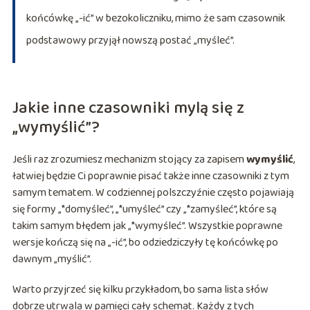
końcówkę „-ić” w bezokoliczniku, mimo że sam czasownik
podstawowy przyjął nowszą postać „myśleć”.
Jakie inne czasowniki mylą się z
„wymyślić”?
Jeśli raz zrozumiesz mechanizm stojący za zapisem
wymyślić
,
łatwiej będzie Ci poprawnie pisać także inne czasowniki z tym
samym tematem. W codziennej polszczyźnie często pojawiają
się formy „*domyśleć”, „*umyśleć” czy „*zamyśleć”, które są
takim samym błędem jak „*wymyśleć”. Wszystkie poprawne
wersje kończą się na „-ić”, bo odziedziczyły tę końcówkę po
dawnym „myślić”.
Warto przyjrzeć się kilku przykładom, bo sama lista słów
dobrze utrwala w pamięci cały schemat. Każdy z tych