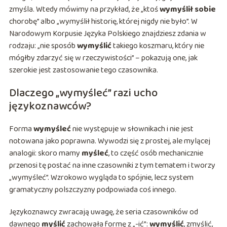
zmyśla. Wtedy mówimy na przykład, że „ktoś
wymyślił sobie
chorobę” albo „wymyślił historię, której nigdy nie było”. W
Narodowym Korpusie Języka Polskiego znajdziesz zdania w
rodzaju: „nie sposób
wymyślić
takiego koszmaru, który nie
mógłby zdarzyć się w rzeczywistości” – pokazują one, jak
szerokie jest zastosowanie tego czasownika.
Dlaczego „wymyśleć” razi ucho
językoznawców?
Forma
wymyśleć
nie występuje w słownikach i nie jest
notowana jako poprawna. Wywodzi się z prostej, ale mylącej
analogii: skoro mamy
myśleć
, to część osób mechanicznie
przenosi tę postać na inne czasowniki z tym tematem i tworzy
„wymyśleć”. Wzrokowo wygląda to spójnie, lecz system
gramatyczny polszczyzny podpowiada coś innego.
Językoznawcy zwracają uwagę, że seria czasowników od
dawnego
myślić
zachowała formę z „-ić”:
wymyślić
, zmyślić,