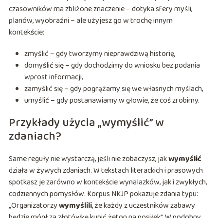
czasowników ma zbliżone znaczenie – dotyka sfery myśli,
planów, wyobraźni – ale użyjesz go w trochę innym
kontekście:
zmyślić – gdy tworzymy nieprawdziwą historię,
domyślić się – gdy dochodzimy do wniosku bez podania
wprost informacji,
zamyślić się – gdy pogrążamy się we własnych myślach,
umyślić – gdy postanawiamy w głowie, że coś zrobimy.
Przykłady użycia „wymyślić” w
zdaniach?
Same reguły nie wystarczą, jeśli nie zobaczysz, jak
wymyślić
działa w żywych zdaniach. W tekstach literackich i prasowych
spotkasz je zarówno w kontekście wynalazków, jak i zwykłych,
codziennych pomysłów. Korpus NKJP pokazuje zdania typu:
„Organizatorzy
wymyślili
, że każdy z uczestników zabawy
będzie mógł za złotówkę kupić żeton na posiłek”. W podobny