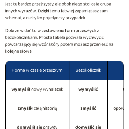
jest tu bardzo przejrzysty, ale obok niego stoi cała grupa
innych wyrazów. Dzięki temu łatwiej zapamiętasz sam
schemat, a nie tylko pojedynczy przypadek.
Dobrze widać to w zestawieniu form przeszłych z
bezokolicznikami. Prosta tabela pozwala wychwycić
powtarzający się wzór, który potem możesz przenieść na
kolejne słowa:
Forma w czasie przeszłym
Bezokolicznik
wymyślił
nowy wynalazek
wymyślić
tw
zmyślił
całą historię
zmyślić
opowied
domyślił się
prawdy
domyślić się
d