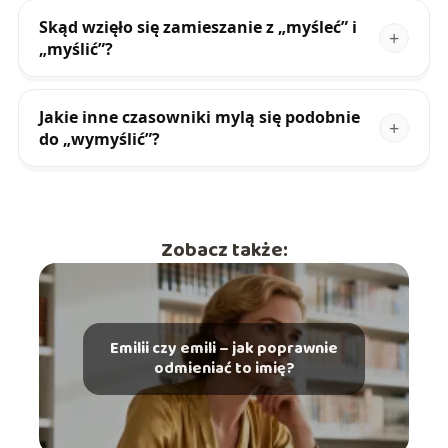
Skąd wzięło się zamieszanie z „myśleć” i
„myślić”?
Jakie inne czasowniki mylą się podobnie
do „wymyślić”?
Zobacz także:
Emilii czy emili – jak poprawnie
odmieniać to imię?