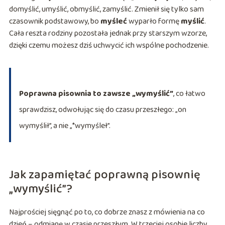
domyślić, umyślić, obmyślić, zamyślić. Zmienił się tylko sam
czasownik podstawowy, bo
myśleć
wyparło formę
myślić
.
Cała reszta rodziny pozostała jednak przy starszym wzorze,
dzięki czemu możesz dziś uchwycić ich wspólne pochodzenie.
Poprawna pisownia to zawsze „wymyślić”
, co łatwo
sprawdzisz, odwołując się do czasu przeszłego: „on
wymyślił”, a nie „*wymyśleł”.
Jak zapamiętać poprawną pisownię
„wymyślić”?
Najprościej sięgnąć po to, co dobrze znasz z mówienia na co
dzień – odmianę w czasie przeszłym. W trzeciej osobie liczby