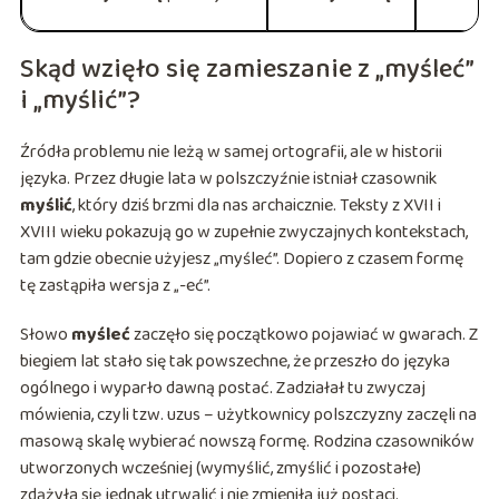
Skąd wzięło się zamieszanie z „myśleć”
i „myślić”?
Źródła problemu nie leżą w samej ortografii, ale w historii
języka. Przez długie lata w polszczyźnie istniał czasownik
myślić
, który dziś brzmi dla nas archaicznie. Teksty z XVII i
XVIII wieku pokazują go w zupełnie zwyczajnych kontekstach,
tam gdzie obecnie użyjesz „myśleć”. Dopiero z czasem formę
tę zastąpiła wersja z „-eć”.
Słowo
myśleć
zaczęło się początkowo pojawiać w gwarach. Z
biegiem lat stało się tak powszechne, że przeszło do języka
ogólnego i wyparło dawną postać. Zadziałał tu zwyczaj
mówienia, czyli tzw. uzus – użytkownicy polszczyzny zaczęli na
masową skalę wybierać nowszą formę. Rodzina czasowników
utworzonych wcześniej (wymyślić, zmyślić i pozostałe)
zdążyła się jednak utrwalić i nie zmieniła już postaci.