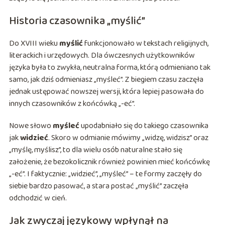
Historia czasownika „myślić”
Do XVIII wieku
myślić
funkcjonowało w tekstach religijnych,
literackich i urzędowych. Dla ówczesnych użytkowników
języka była to zwykła, neutralna forma, którą odmieniano tak
samo, jak dziś odmieniasz „myśleć”. Z biegiem czasu zaczęła
jednak ustępować nowszej wersji, która lepiej pasowała do
innych czasowników z końcówką „-eć”.
Nowe słowo
myśleć
upodabniało się do takiego czasownika
jak
widzieć
. Skoro w odmianie mówimy „widzę, widzisz” oraz
„myślę, myślisz”, to dla wielu osób naturalne stało się
założenie, że bezokolicznik również powinien mieć końcówkę
„-eć”. I faktycznie: „widzieć”, „myśleć” – te formy zaczęły do
siebie bardzo pasować, a stara postać „myślić” zaczęła
odchodzić w cień.
Jak zwyczaj językowy wpłynął na