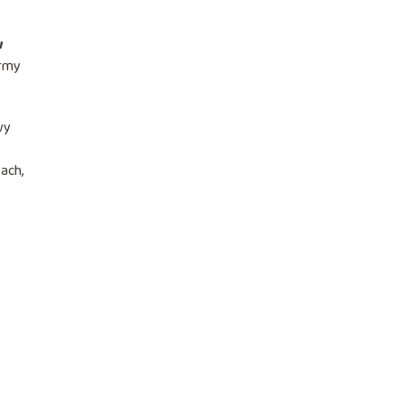
w
ormy
wy
ach,