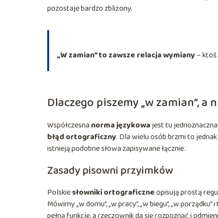
pozostaje bardzo zbliżony.
„W zamian” to zawsze relacja wymiany
– ktoś 
Dlaczego piszemy „w zamian”, a 
Współczesna
norma językowa
jest tu jednoznaczn
błąd ortograficzny
. Dla wielu osób brzmi to jedna
istnieją podobne słowa zapisywane łącznie.
Zasady pisowni przyimków
Polskie
słowniki ortograficzne
opisują prostą regu
Mówimy „w domu”, „w pracy”, „w biegu”, „w porządku” i
pełną funkcję, a rzeczownik da się rozpoznać i odmieni