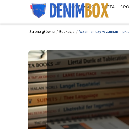
MODA
URODA
ROZRYWKA
DIETA
SP
Strona główna
/
Edukacja
/
Wzamian czy w zamian – jak 