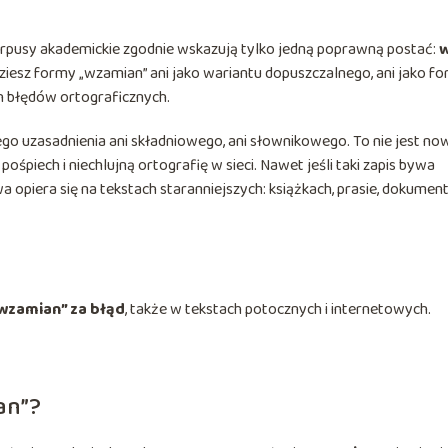
korpusy akademickie zgodnie wskazują tylko jedną poprawną postać:
iesz formy „wzamian” ani jako wariantu dopuszczalnego, ani jako f
h błędów ortograficznych.
go uzasadnienia ani składniowego, ani słownikowego. To nie jest no
śpiech i niechlujną ortografię w sieci. Nawet jeśli taki zapis bywa
opiera się na tekstach staranniejszych: książkach, prasie, dokument
„wzamian” za błąd
, także w tekstach potocznych i internetowych.
an”?