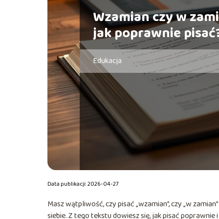
Wzamian czy w zami
jak poprawnie pisać
Edukacja
Data publikacji: 2026-04-27
Masz wątpliwość, czy pisać „wzamian”, czy „w zamian”
siebie. Z tego tekstu dowiesz się, jak pisać poprawnie