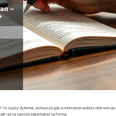
an –
?
? To częsty dylemat, zwłaszcza gdy w internecie widzisz obie wersje
 i jak raz na zawsze zapamiętać tę formę.