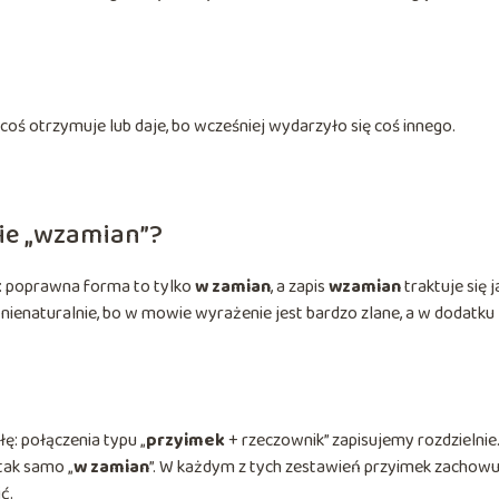
coś otrzymuje lub daje, bo wcześniej wydarzyło się coś innego.
nie „wzamian”?
a: poprawna forma to tylko
w zamian
, a zapis
wzamian
traktuje się 
k nienaturalnie, bo w mowie wyrażenie jest bardzo zlane, a w dodatku
łę: połączenia typu „
przyimek
+ rzeczownik” zapisujemy rozdzielnie
 tak samo „
w zamian
”. W każdym z tych zestawień przyimek zachowu
ć.