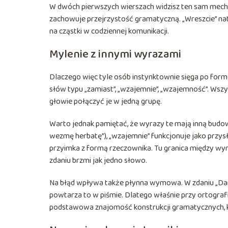
W dwóch pierwszych wierszach widzisz ten sam mech
zachowuje przejrzystość gramatyczną. „Wreszcie” nat
na cząstki w codziennej komunikacji.
Mylenie z innymi wyrazami
Dlaczego więc tyle osób instynktownie sięga po for
słów typu „zamiast”, „wzajemnie”, „wzajemność”. Wszys
głowie połączyć je w jedną grupę.
Warto jednak pamiętać, że wyrazy te mają inną budow
wezmę herbatę”), „wzajemnie” funkcjonuje jako przy
przyimka z formą rzeczownika. Tu granica między wyr
zdaniu brzmi jak jedno słowo.
Na błąd wpływa także płynna wymowa. W zdaniu „Dam 
powtarza to w piśmie. Dlatego właśnie przy ortografi
podstawowa znajomość konstrukcji gramatycznych, k