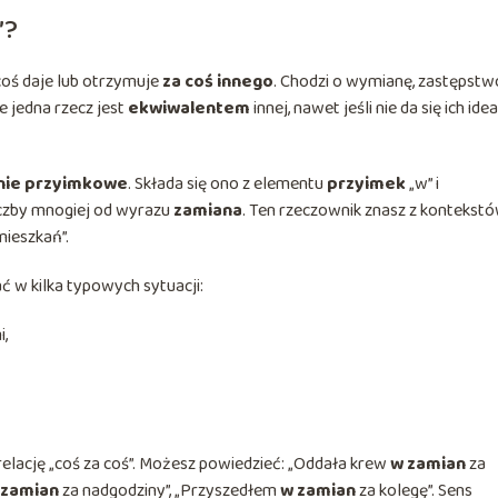
”?
 coś daje lub otrzymuje
za coś innego
. Chodzi o wymianę, zastępstw
e jedna rzecz jest
ekwiwalentem
innej, nawet jeśli nie da się ich idea
nie przyimkowe
. Składa się ono z elementu
przyimek
„w” i
liczby mnogiej od wyrazu
zamiana
. Ten rzeczownik znasz z kontekst
mieszkań”.
ć w kilka typowych sytuacji:
,
elację „coś za coś”. Możesz powiedzieć: „Oddała krew
w zamian
za
 zamian
za nadgodziny”, „Przyszedłem
w zamian
za kolegę”. Sens