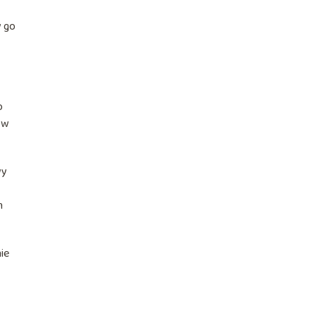
y go
o
 w
wy
m
ie