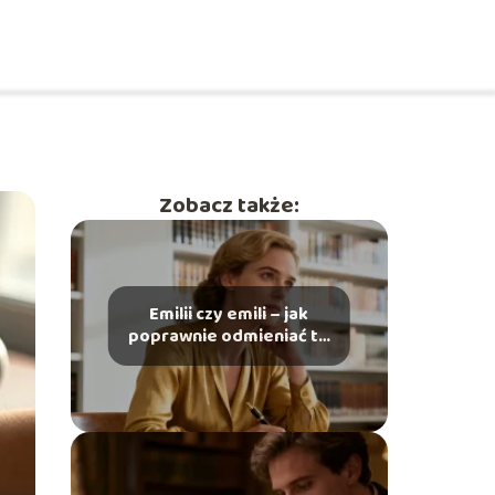
Zobacz także:
Emilii czy emili – jak
poprawnie odmieniać to
imię?