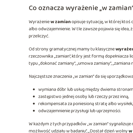
Co oznacza wyrażenie „w zamian
Wyrażenie
w zamian
opisuje sytuację, w której ktoś
albo odwzajemnienie. W tle zawsze pojawia się idea, ż
przeliczyć.
Od strony gramatycznej mamy tu klasyczne
wyraże
rzeczownika „zamian”, który jest formą dopełniacza 
typu „dokonać zamiany”, „umowa zamiany”, „zamiana 
Najczęstsze znaczenia „w zamian” da się uporządkowa
wymiana dóbr lub usług między dwiema stronami
zastępstwo jednej osoby lub rzeczy przez inną,
rekompensata za poniesioną stratę albo wysiłek,
odwzajemnienie przysługi lub uprzejmości.
W każdym z tych przypadków „w zamian” sygnalizuje r
możliwość udziału w badaniu”, „Dostał dzień wolny
w