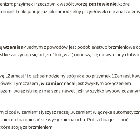
anizm: przyimek i rzeczownik współtworzą
zestawienie
, które
omiast funkcjonuje już jak samodzielny przysłówek i nie analizujem
mę
wzamian
? Jednym z powodów jest podobieństwo brzmieniowe d
tkie zaczynają się od „za-” lub „wz-”, odnoszą się do wymiany i łatwo
ę. „Zamiast” to już samodzielny spójnik albo przyimek („Zamiast ka
słówek. Tymczasem „
w zamian
” nadal jest zwykłym połączeniem
azami wciąż istnieje i ma sens, nawet jeśli w szybko wypowiedziany
ci coś w zamian” słyszysz raczej „wzamian”, więc ręka automatyczn
i nie można opierać się wyłącznie na uchu. Potrzebna jest choć
tóre stoją za brzmieniem.