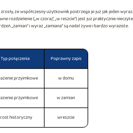
 zrosły, że współczesny użytkownik postrzega je już jak jeden wyraz
ne rozdzielenie („w czoraj”, „w reszcie”) jest już praktycznie nieczyte
rdzeń „zamian” i wyraz „zamiana” są nadal żywe i bardzo wyraziste.
Typ połączenia
Poprawny zapis
ażenie przyimkowe
w domu
ażenie przyimkowe
w zamian
zrost historyczny
wreszcie