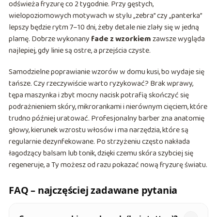
odświeża fryzurę co 2 tygodnie. Przy gęstych,
wielopoziomowych motywach w stylu „zebra” czy „panterka”
lepszy będzie rytm 7–10 dni, żeby detale nie zlały się w jedną
plamę. Dobrze wykonany
fade z wzorkiem
zawsze wygląda
najlepiej, gdy linie są ostre, a przejścia czyste.
Samodzielne poprawianie wzorów w domu kusi, bo wydaje się
tańsze. Czy rzeczywiście warto ryzykować? Brak wprawy,
tępa maszynka i zbyt mocny nacisk potrafią skończyć się
podrażnieniem skóry, mikrorankami i nierównym cięciem, które
trudno później uratować. Profesjonalny barber zna anatomię
głowy, kierunek wzrostu włosów i ma narzędzia, które są
regularnie dezynfekowane. Po strzyżeniu często nakłada
łagodzący balsam lub tonik, dzięki czemu skóra szybciej się
regeneruje, a Ty możesz od razu pokazać nową fryzurę światu.
FAQ – najczęściej zadawane pytania