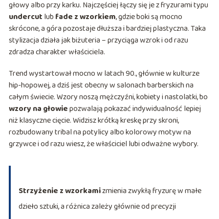
głowy albo przy karku. Najczęściej łączy się je z fryzurami typu
undercut
lub
fade z wzorkiem
, gdzie boki są mocno
skrócone, a góra pozostaje dłuższa i bardziej plastyczna. Taka
stylizacja działa jak biżuteria – przyciąga wzrok i od razu
zdradza charakter właściciela.
Trend wystartował mocno w latach 90., głównie w kulturze
hip-hopowej, a dziś jest obecny w salonach barberskich na
całym świecie. Wzory noszą mężczyźni, kobiety i nastolatki, bo
wzory na głowie
pozwalają pokazać indywidualność lepiej
niż klasyczne cięcie. Widzisz krótką kreskę przy skroni,
rozbudowany tribal na potylicy albo kolorowy motyw na
grzywce i od razu wiesz, że właściciel lubi odważne wybory.
Strzyżenie z wzorkami
zmienia zwykłą fryzurę w małe
dzieło sztuki, a różnica zależy głównie od precyzji