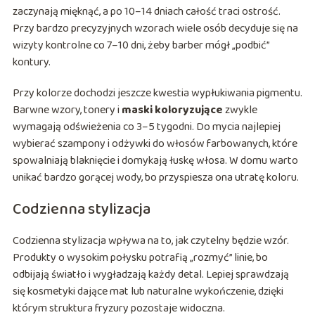
zaczynają mięknąć, a po 10–14 dniach całość traci ostrość.
Przy bardzo precyzyjnych wzorach wiele osób decyduje się na
wizyty kontrolne co 7–10 dni, żeby barber mógł „podbić”
kontury.
Przy kolorze dochodzi jeszcze kwestia wypłukiwania pigmentu.
Barwne wzory, tonery i
maski koloryzujące
zwykle
wymagają odświeżenia co 3–5 tygodni. Do mycia najlepiej
wybierać szampony i odżywki do włosów farbowanych, które
spowalniają blaknięcie i domykają łuskę włosa. W domu warto
unikać bardzo gorącej wody, bo przyspiesza ona utratę koloru.
Codzienna stylizacja
Codzienna stylizacja wpływa na to, jak czytelny będzie wzór.
Produkty o wysokim połysku potrafią „rozmyć” linie, bo
odbijają światło i wygładzają każdy detal. Lepiej sprawdzają
się kosmetyki dające mat lub naturalne wykończenie, dzięki
którym struktura fryzury pozostaje widoczna.