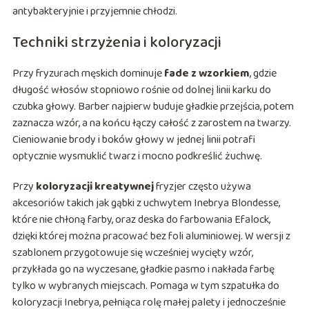
antybakteryjnie i przyjemnie chłodzi.
Techniki strzyżenia i koloryzacji
Przy fryzurach męskich dominuje
fade z wzorkiem
, gdzie
długość włosów stopniowo rośnie od dolnej linii karku do
czubka głowy. Barber najpierw buduje gładkie przejścia, potem
zaznacza wzór, a na końcu łączy całość z zarostem na twarzy.
Cieniowanie brody i boków głowy w jednej linii potrafi
optycznie wysmuklić twarz i mocno podkreślić żuchwę.
Przy
koloryzacji kreatywnej
fryzjer często używa
akcesoriów takich jak gąbki z uchwytem Inebrya Blondesse,
które nie chłoną farby, oraz deska do farbowania Efalock,
dzięki której można pracować bez foli aluminiowej. W wersji z
szablonem przygotowuje się wcześniej wycięty wzór,
przykłada go na wyczesane, gładkie pasmo i nakłada farbę
tylko w wybranych miejscach. Pomaga w tym szpatułka do
koloryzacji Inebrya, pełniąca rolę małej palety i jednocześnie