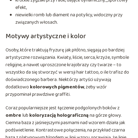
krótkie zygzaki przy fade, dające dynamiczny, „sportowy”
efekt,
niewielki romb lub diament na potylicy, widoczny przy
związanych włosach.
Motywy artystyczne i kolor
Osoby, które traktują fryzurę jak płótno, sięgają po bardziej
artystyczne rozwiązania. Kwiaty, liście, serca, krzyże, symbole
religijne, a nawet uproszczone krajobrazy czy twarze – to
wszystko da się stworzyć w wersji hair tattoo, o ile trafisz do
doświadczonego barbera. Niektórzy artyści używają
dodatkowo
kolorowych pigmentów
, żeby wzór
przypominał prawdziwe graffiti.
Coraz popularniejsze jest łączenie podgolonych boków z
ombre
lub
koloryzacją holograficzną
na górze głowy.
Ciemna baza z jaśniejszymi pasmami nad wzorem działa jak
podświetlenie. Kontrastowe połączenia, na przykład czarna
baza z platynowym blondem w linii wzoru, sprawiają, że linie