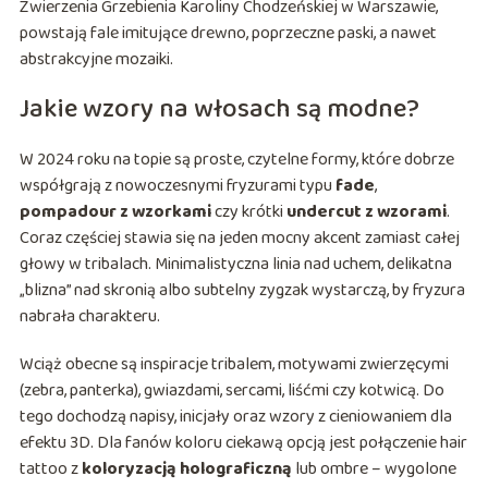
Zwierzenia Grzebienia Karoliny Chodzeńskiej w Warszawie,
powstają fale imitujące drewno, poprzeczne paski, a nawet
abstrakcyjne mozaiki.
Jakie wzory na włosach są modne?
W 2024 roku na topie są proste, czytelne formy, które dobrze
współgrają z nowoczesnymi fryzurami typu
fade
,
pompadour z wzorkami
czy krótki
undercut z wzorami
.
Coraz częściej stawia się na jeden mocny akcent zamiast całej
głowy w tribalach. Minimalistyczna linia nad uchem, delikatna
„blizna” nad skronią albo subtelny zygzak wystarczą, by fryzura
nabrała charakteru.
Wciąż obecne są inspiracje tribalem, motywami zwierzęcymi
(zebra, panterka), gwiazdami, sercami, liśćmi czy kotwicą. Do
tego dochodzą napisy, inicjały oraz wzory z cieniowaniem dla
efektu 3D. Dla fanów koloru ciekawą opcją jest połączenie hair
tattoo z
koloryzacją holograficzną
lub ombre – wygolone