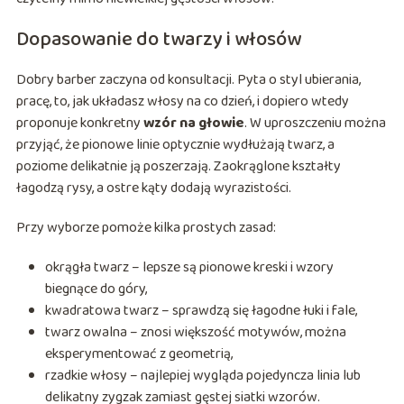
Dopasowanie do twarzy i włosów
Dobry barber zaczyna od konsultacji. Pyta o styl ubierania,
pracę, to, jak układasz włosy na co dzień, i dopiero wtedy
proponuje konkretny
wzór na głowie
. W uproszczeniu można
przyjąć, że pionowe linie optycznie wydłużają twarz, a
poziome delikatnie ją poszerzają. Zaokrąglone kształty
łagodzą rysy, a ostre kąty dodają wyrazistości.
Przy wyborze pomoże kilka prostych zasad:
okrągła twarz – lepsze są pionowe kreski i wzory
biegnące do góry,
kwadratowa twarz – sprawdzą się łagodne łuki i fale,
twarz owalna – znosi większość motywów, można
eksperymentować z geometrią,
rzadkie włosy – najlepiej wygląda pojedyncza linia lub
delikatny zygzak zamiast gęstej siatki wzorów.