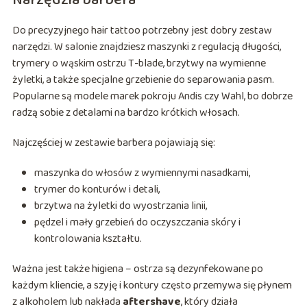
Narzędzia barbera
Do precyzyjnego hair tattoo potrzebny jest dobry zestaw
narzędzi. W salonie znajdziesz maszynki z regulacją długości,
trymery o wąskim ostrzu T-blade, brzytwy na wymienne
żyletki, a także specjalne grzebienie do separowania pasm.
Popularne są modele marek pokroju Andis czy Wahl, bo dobrze
radzą sobie z detalami na bardzo krótkich włosach.
Najczęściej w zestawie barbera pojawiają się:
maszynka do włosów z wymiennymi nasadkami,
trymer do konturów i detali,
brzytwa na żyletki do wyostrzania linii,
pędzel i mały grzebień do oczyszczania skóry i
kontrolowania kształtu.
Ważna jest także higiena – ostrza są dezynfekowane po
każdym kliencie, a szyję i kontury często przemywa się płynem
z alkoholem lub nakłada
aftershave
, który działa