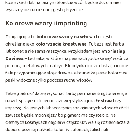
kosmykach lub na jasnym blondzie wzór będzie dużo mniej
wyraźny niż na ciemnej, gęstej fryzurze.
Kolorowe wzory i imprinting
Druga grupa to
kolorowe wzory na włosach
, często
określane jako
koloryzacja kreatywna
. Tu bazą jest farba
lub toner, a nie sama maszynka. Przykładem jest
Imprinting
Davines
– technika, w której na pasmach „odciska się” wzór za
pomocą metalowych matryc. Blondynka może dostać ciemne
fale przypominające słoje drewna, a brunetka jasne, kolorowe
paski widoczne tylko podczas ruchu włosów.
Takie „nadruki” da się wykonać farbą permanentną, tonerem, a
nawet spraye­m do jednorazowej stylizacji na
festiwal
czy
imprezę. Na jasnych lub wcześniej rozjaśnionych włosach efekt
zawsze będzie mocniejszy, bo pigment ma czyste tło. Na
ciemnych kosmykach najpierw często używa się rozjaśniacza, a
dopiero później nakłada kolor. W salonach, takich jak