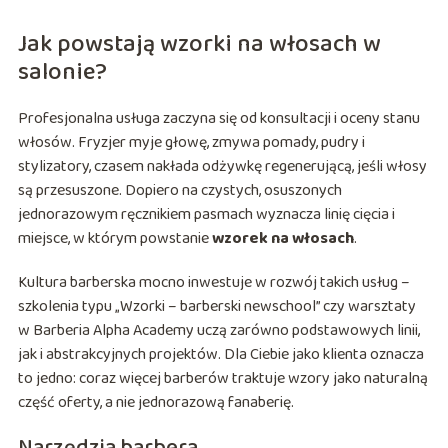
Jak powstają wzorki na włosach w
salonie?
Profesjonalna usługa zaczyna się od konsultacji i oceny stanu
włosów. Fryzjer myje głowę, zmywa pomady, pudry i
stylizatory, czasem nakłada odżywkę regenerującą, jeśli włosy
są przesuszone. Dopiero na czystych, osuszonych
jednorazowym ręcznikiem pasmach wyznacza linię cięcia i
miejsce, w którym powstanie
wzorek na włosach
.
Kultura barberska mocno inwestuje w rozwój takich usług –
szkolenia typu „Wzorki – barberski newschool” czy warsztaty
w Barberia Alpha Academy uczą zarówno podstawowych linii,
jak i abstrakcyjnych projektów. Dla Ciebie jako klienta oznacza
to jedno: coraz więcej barberów traktuje wzory jako naturalną
część oferty, a nie jednorazową fanaberię.