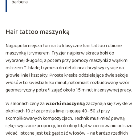
barbera.
Hair tattoo maszynką
Najpopularniejsza forma to klasyczne hair tattoo robione
maszynką i trymerem. Fryzjer najpierw skraca boki do
wybranej długości, a potem przy pomocy maszynki z wąskim
ostrzem T-blade, trymera do detali oraz brzytwy rysuje na
głowie linie i kształty. Prosta kreska oddzielająca dwie sekcje
włosów to kwestia kilku minut, natomiast rozbudowany wzór
geometryczny potrafi zająć około 15 minut intensywnej pracy.
W salonach ceny za
wzorki maszynką
zaczynają się zwykle w
okolicach 10 zł za prostą linię i sięgają 40–50 zł przy
skomplikowanych kompozycjach. Technik musi mieć pewną
rękę i wyczucie proporcji, bo drobny błąd w cieniowaniu od razu
widać. Istotna jest też gęstość włosów – na bardzo rzadkich