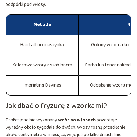
podpórki pod włosy.
Metoda
Na 
Hair tattoo maszynką
Golony wzór na krótki
Kolorowe wzory z szablonem
Farba lub toner nakładan
Imprinting Davines
Odciskanie wzoru meta
Jak dbać o fryzurę z wzorkami?
Profesjonalnie wykonany
wzór na włosach
pozostaje
wyraźny około tygodnia do dwóch. Włosy rosną przeciętnie
około centymetra w miesiącu, więc już po kilku dniach linie