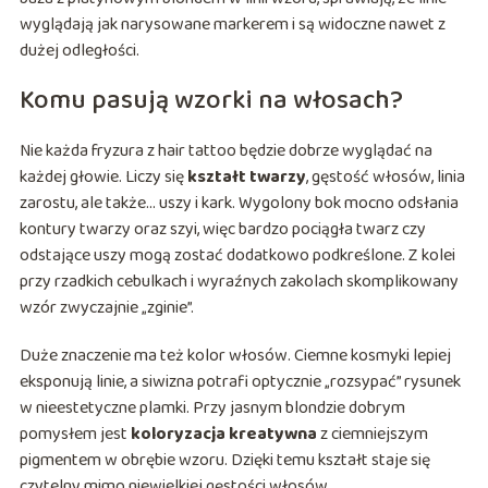
wyglądają jak narysowane markerem i są widoczne nawet z
dużej odległości.
Komu pasują wzorki na włosach?
Nie każda fryzura z hair tattoo będzie dobrze wyglądać na
każdej głowie. Liczy się
kształt twarzy
, gęstość włosów, linia
zarostu, ale także… uszy i kark. Wygolony bok mocno odsłania
kontury twarzy oraz szyi, więc bardzo pociągła twarz czy
odstające uszy mogą zostać dodatkowo podkreślone. Z kolei
przy rzadkich cebulkach i wyraźnych zakolach skomplikowany
wzór zwyczajnie „zginie”.
Duże znaczenie ma też kolor włosów. Ciemne kosmyki lepiej
eksponują linie, a siwizna potrafi optycznie „rozsypać” rysunek
w nieestetyczne plamki. Przy jasnym blondzie dobrym
pomysłem jest
koloryzacja kreatywna
z ciemniejszym
pigmentem w obrębie wzoru. Dzięki temu kształt staje się
czytelny mimo niewielkiej gęstości włosów.