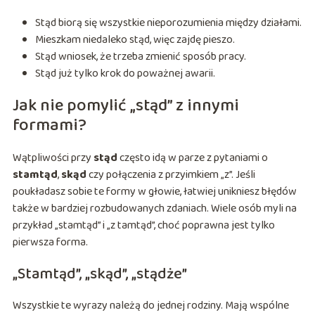
Stąd biorą się wszystkie nieporozumienia między działami.
Mieszkam niedaleko stąd, więc zajdę pieszo.
Stąd wniosek, że trzeba zmienić sposób pracy.
Stąd już tylko krok do poważnej awarii.
Jak nie pomylić „stąd” z innymi
formami?
Wątpliwości przy
stąd
często idą w parze z pytaniami o
stamtąd
,
skąd
czy połączenia z przyimkiem „z”. Jeśli
poukładasz sobie te formy w głowie, łatwiej unikniesz błędów
także w bardziej rozbudowanych zdaniach. Wiele osób myli na
przykład „stamtąd” i „z tamtąd”, choć poprawna jest tylko
pierwsza forma.
„Stamtąd”, „skąd”, „stądże”
Wszystkie te wyrazy należą do jednej rodziny. Mają wspólne