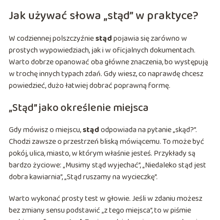
Jak używać słowa „stąd” w praktyce?
W codziennej polszczyźnie
stąd
pojawia się zarówno w
prostych wypowiedziach, jak i w oficjalnych dokumentach.
Warto dobrze opanować oba główne znaczenia, bo występują
w trochę innych typach zdań. Gdy wiesz, co naprawdę chcesz
powiedzieć, dużo łatwiej dobrać poprawną formę.
„Stąd” jako określenie miejsca
Gdy mówisz o miejscu,
stąd
odpowiada na pytanie „skąd?”.
Chodzi zawsze o przestrzeń bliską mówiącemu. To może być
pokój, ulica, miasto, w którym właśnie jesteś. Przykłady są
bardzo życiowe: „Musimy stąd wyjechać”, „Niedaleko stąd jest
dobra kawiarnia”, „Stąd ruszamy na wycieczkę”.
Warto wykonać prosty test w głowie. Jeśli w zdaniu możesz
bez zmiany sensu podstawić „z tego miejsca”, to w piśmie