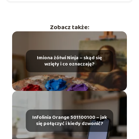
Zobacz także:
Imiona żółwi Ninja – skąd się
wzięły i co oznaczają?
Infolinia Orange 501100100 – jak
się połączyć i kiedy dzwonić?