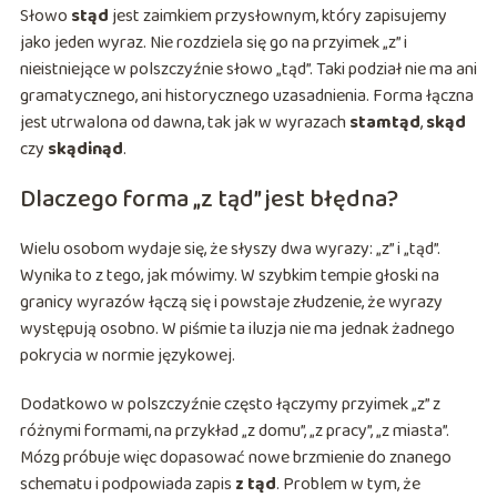
Słowo
stąd
jest zaimkiem przysłownym, który zapisujemy
jako jeden wyraz. Nie rozdziela się go na przyimek „z” i
nieistniejące w polszczyźnie słowo „tąd”. Taki podział nie ma ani
gramatycznego, ani historycznego uzasadnienia. Forma łączna
jest utrwalona od dawna, tak jak w wyrazach
stamtąd
,
skąd
czy
skądinąd
.
Dlaczego forma „z tąd” jest błędna?
Wielu osobom wydaje się, że słyszy dwa wyrazy: „z” i „tąd”.
Wynika to z tego, jak mówimy. W szybkim tempie głoski na
granicy wyrazów łączą się i powstaje złudzenie, że wyrazy
występują osobno. W piśmie ta iluzja nie ma jednak żadnego
pokrycia w normie językowej.
Dodatkowo w polszczyźnie często łączymy przyimek „z” z
różnymi formami, na przykład „z domu”, „z pracy”, „z miasta”.
Mózg próbuje więc dopasować nowe brzmienie do znanego
schematu i podpowiada zapis
z tąd
. Problem w tym, że