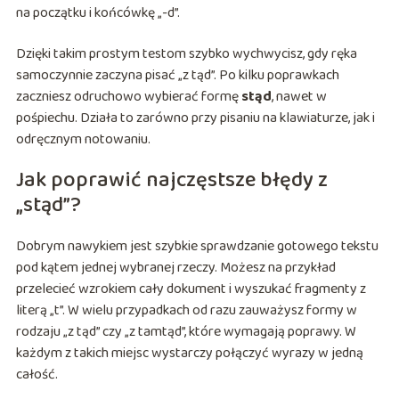
na początku i końcówkę „-d”.
Dzięki takim prostym testom szybko wychwycisz, gdy ręka
samoczynnie zaczyna pisać „z tąd”. Po kilku poprawkach
zaczniesz odruchowo wybierać formę
stąd
, nawet w
pośpiechu. Działa to zarówno przy pisaniu na klawiaturze, jak i
odręcznym notowaniu.
Jak poprawić najczęstsze błędy z
„stąd”?
Dobrym nawykiem jest szybkie sprawdzanie gotowego tekstu
pod kątem jednej wybranej rzeczy. Możesz na przykład
przelecieć wzrokiem cały dokument i wyszukać fragmenty z
literą „t”. W wielu przypadkach od razu zauważysz formy w
rodzaju „z tąd” czy „z tamtąd”, które wymagają poprawy. W
każdym z takich miejsc wystarczy połączyć wyrazy w jedną
całość.