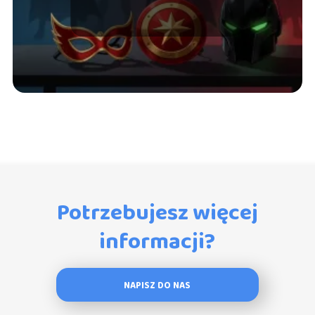
bohaterów i złoczyńców
Potrzebujesz więcej
informacji?
NAPISZ DO NAS