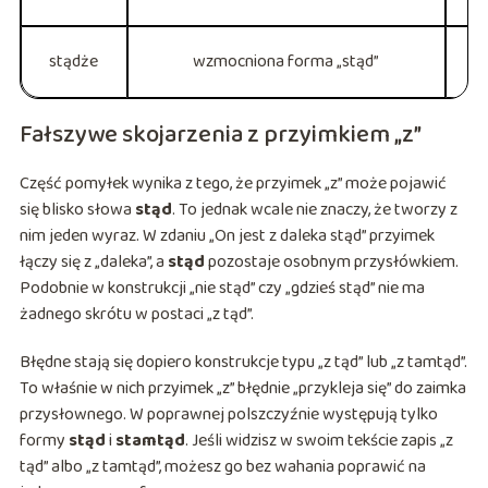
stądże
wzmocniona forma „stąd”
St
Fałszywe skojarzenia z przyimkiem „z”
Część pomyłek wynika z tego, że przyimek „z” może pojawić
się blisko słowa
stąd
. To jednak wcale nie znaczy, że tworzy z
nim jeden wyraz. W zdaniu „On jest z daleka stąd” przyimek
łączy się z „daleka”, a
stąd
pozostaje osobnym przysłówkiem.
Podobnie w konstrukcji „nie stąd” czy „gdzieś stąd” nie ma
żadnego skrótu w postaci „z tąd”.
Błędne stają się dopiero konstrukcje typu „z tąd” lub „z tamtąd”.
To właśnie w nich przyimek „z” błędnie „przykleja się” do zaimka
przysłownego. W poprawnej polszczyźnie występują tylko
formy
stąd
i
stamtąd
. Jeśli widzisz w swoim tekście zapis „z
tąd” albo „z tamtąd”, możesz go bez wahania poprawić na