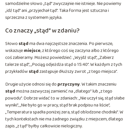
samodzielne słowo „tąd” zwyczajnie nie istnieje. Nie powiemy
„idź tąd” ani „przyjechał tąd”. Taka forma jest sztuczna i
sprzeczna z systemem języka.
Co znaczy „stąd” w zdaniu?
Słowo
stąd
ma dwa najczęstsze znaczenia. Po pierwsze,
wskazuje
miejsce
, z którego coś się zaczyna albo z którego
coś zabieramy. Możesz powiedzieć: „Wyjdź stąd”, „Zabierz
talerze stąd”, „Pociąg odjeżdża stąd o 15:40”. W każdym z tych
przykładów
stąd
zastępuje dłuższy zwrot „z tego miejsca”.
Drugie użycie odnosi się do
przyczyny
. W takim znaczeniu
stąd
można zazwyczaj zamienić na „dlatego” lub „z tego
powodu”. Dobrze widać to w zdaniach: „Nie uczył się, stąd słabe
wyniki”, „Nie było go w pracy, stąd brak podpisu na liście”,
„Temperatura spadła poniżej zera, stąd oblodzone chodniki”. W
tych kontekstach nie ma żadnego związku z miejscem, dlatego
zapis „z tąd” byłby całkowicie nielogiczny.