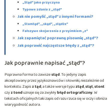
„Stąd” jako przyczyna
Typowe zdania z „stąd”
Jak nie pomylić „stąd” z innymi formami?
„Stamtąd”, „skąd”, „stądże”
Fałszywe skojarzenia z przyimkiem „z”
Jak zapamiętać poprawną pisownię „stąd”?
Jak poprawić najczęstsze błędy z „stąd”?
Jak poprawnie napisać „stąd”?
Poprawna forma to zawsze
stąd
. To jedyny zapis
akceptowany przez językoznawców i słowniki, niezależnie od
kontekstu. Zapis
z tąd
, a także wersje typu
ztąd
,
stąt
,
stont
czy
z tond
uznaje się za zwykły
błąd ortograficzny
. W
tekstach oficjalnych taki zapis od razu rzuca się w oczy i obniża
wiarygodność autora.