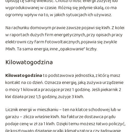
opisują tę samą wielkość. Chodzi o ilość energii zużytej lub
wyprodukowanej w czasie. Różnią się jedynie skalą, co ma
ogromny wpływ na to, w jakich sytuacjach ich używasz.
Na rachunku domowym prawie zawsze pojawi się kWh. Z kolei
w raportach dużych firm energetycznych, przy opisach pracy
elektrowni czy farm fotowoltaicznych, pojawia się zwykle
MWh. Ta sama energia, inne „opakowanie” liczby.
Kilowatogodzina
Kilowatogodzina
to podstawowa jednostka, z którą masz
kontakt na co dzień. Oznacza energię, jaką zużywa urządzenie
o mocy 1 kilowata pracujące przez 1 godzinę. Jeśli piekarnik 2
kW działa przez 1,5 godziny, zużyje 3 kWh.
Licznik energii w mieszkaniu – ten na klatce schodowej lub w
garażu – zlicza właśnie kWh. Na fakturze dostawca prądu
podaje cenę w zł za 1 kWh. Dzięki temu możesz łatwo policzyć,
ile kosztowało działanie pralki, klimatyzatora czy ładowanie