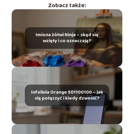
Zobacz także:
Imiona żółwi Ninja – skąd się
wzięły i co oznaczają?
Infolinia Orange 501100100 – jak
się połączyć i kiedy dzwonić?