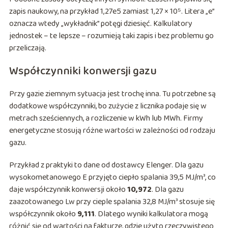
zapis naukowy, na przykład 1,27e5 zamiast 1,27 × 10⁵. Litera „e”
oznacza wtedy „wykładnik” potęgi dziesięć. Kalkulatory
jednostek – te lepsze – rozumieją taki zapis i bez problemu go
przeliczają.
Współczynniki konwersji gazu
Przy gazie ziemnym sytuacja jest trochę inna. Tu potrzebne są
dodatkowe współczynniki, bo zużycie z licznika podaje się w
metrach sześciennych, a rozliczenie w kWh lub MWh. Firmy
energetyczne stosują różne wartości w zależności od rodzaju
gazu.
Przykład z praktyki to dane od dostawcy Elenger. Dla gazu
wysokometanowego E przyjęto ciepło spalania 39,5 MJ/m³, co
daje współczynnik konwersji około
10,972
. Dla gazu
zaazotowanego Lw przy cieple spalania 32,8 MJ/m³ stosuje się
współczynnik około
9,111
. Dlatego wyniki kalkulatora mogą
różnić się od wartości na fakturze, gdzie użyto rzeczywistego