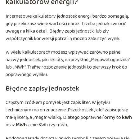
kalkulatorów energii?
Internetowe kalkulatory jednostek energii bardzo pomagają,
gdy przeliczasz wiele wartości naraz. Trzeba jednak zwrócić
uwagę na kilka detali. Błędny zapis jednostki lub zły
współczynnik konwersji potrafią mocno zaburzyć wynik.
W wielu kalkulatorach możesz wpisywać zarówno pełne
nazwy jednostek, jak i skróty, na przykład „Megawatogodzina”
lub „MWh”. Trafne rozpoznanie jednostki to pierwszy krok do
poprawnego wyniku.
Błędne zapisy jednostek
Częstym źródłem pomyłek jest zapis liter. W języku
technicznym ma on znaczenie. Przedrostek „kilo” zapisuje się
małą literą, a „mega” wielką. Dlatego poprawne formy to
kWh
oraz
MWh
, a nie KWh czy mWh.
Podobne zasady dotyczą innych symboli. Czasem pojawia się