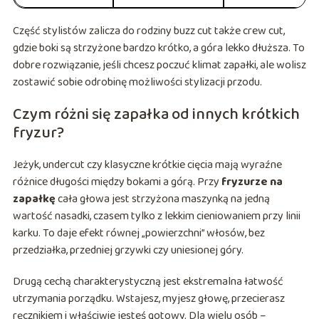
Część stylistów zalicza do rodziny buzz cut także crew cut,
gdzie boki są strzyżone bardzo krótko, a góra lekko dłuższa. To
dobre rozwiązanie, jeśli chcesz poczuć klimat zapałki, ale wolisz
zostawić sobie odrobinę możliwości stylizacji przodu.
Czym różni się zapałka od innych krótkich
fryzur?
Jeżyk, undercut czy klasyczne krótkie cięcia mają wyraźne
różnice długości między bokami a górą. Przy
fryzurze na
zapałkę
cała głowa jest strzyżona maszynką na jedną
wartość nasadki, czasem tylko z lekkim cieniowaniem przy linii
karku. To daje efekt równej „powierzchni” włosów, bez
przedziałka, przedniej grzywki czy uniesionej góry.
Drugą cechą charakterystyczną jest ekstremalna łatwość
utrzymania porządku. Wstajesz, myjesz głowę, przecierasz
ręcznikiem i właściwie jesteś gotowy. Dla wielu osób –