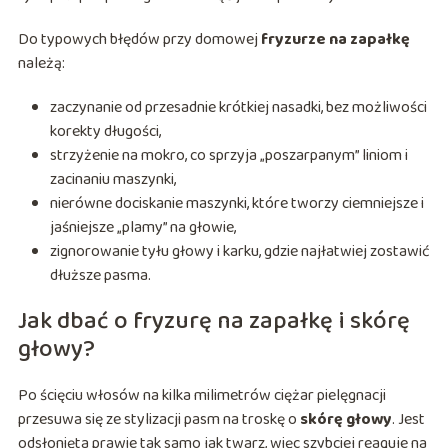
Do typowych błędów przy domowej
fryzurze na zapałkę
należą:
zaczynanie od przesadnie krótkiej nasadki, bez możliwości
korekty długości,
strzyżenie na mokro, co sprzyja „poszarpanym” liniom i
zacinaniu maszynki,
nierówne dociskanie maszynki, które tworzy ciemniejsze i
jaśniejsze „plamy” na głowie,
zignorowanie tyłu głowy i karku, gdzie najłatwiej zostawić
dłuższe pasma.
Jak dbać o fryzurę na zapałkę i skórę
głowy?
Po ścięciu włosów na kilka milimetrów ciężar pielęgnacji
przesuwa się ze stylizacji pasm na troskę o
skórę głowy
. Jest
odsłonięta prawie tak samo jak twarz, więc szybciej reaguje na