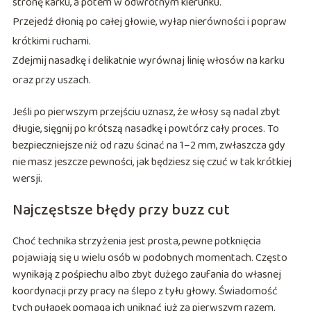
stronę karku, a potem w odwrotnym kierunku.
Przejedź dłonią po całej głowie, wyłap nierówności i popraw
krótkimi ruchami.
Zdejmij nasadkę i delikatnie wyrównaj linię włosów na karku
oraz przy uszach.
Jeśli po pierwszym przejściu uznasz, że włosy są nadal zbyt
długie, sięgnij po krótszą nasadkę i powtórz cały proces. To
bezpieczniejsze niż od razu ścinać na 1–2 mm, zwłaszcza gdy
nie masz jeszcze pewności, jak będziesz się czuć w tak krótkiej
wersji.
Najczęstsze błędy przy buzz cut
Choć technika strzyżenia jest prosta, pewne potknięcia
pojawiają się u wielu osób w podobnych momentach. Często
wynikają z pośpiechu albo zbyt dużego zaufania do własnej
koordynacji przy pracy na ślepo z tyłu głowy. Świadomość
tych pułapek pomaga ich uniknąć już za pierwszym razem.