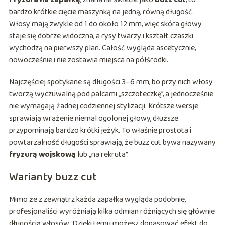
bardzo krótkie cięcie maszynką na jedną, równą długość.
Włosy mają zwykle od 1 do około 12 mm, więc skóra głowy
staje się dobrze widoczna, a rysy twarzy i kształt czaszki
wychodzą na pierwszy plan. Całość wygląda ascetycznie,
nowocześnie i nie zostawia miejsca na półśrodki.
Najczęściej spotykane są długości 3–6 mm, bo przy nich włosy
tworzą wyczuwalną pod palcami „szczoteczkę”, a jednocześnie
nie wymagają żadnej codziennej stylizacji. Krótsze wersje
sprawiają wrażenie niemal ogolonej głowy, dłuższe
przypominają bardzo krótki jeżyk. To właśnie prostota i
powtarzalność długości sprawiają, że buzz cut bywa nazywany
fryzurą wojskową
lub „na rekruta”.
Warianty buzz cut
Mimo że z zewnątrz każda zapałka wygląda podobnie,
profesjonaliści wyróżniają kilka odmian różniących się głównie
długością włosów. Dzięki temu możesz dopasować efekt do