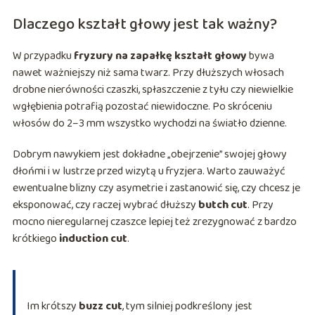
Dlaczego kształt głowy jest tak ważny?
W przypadku
fryzury na zapałkę
kształt głowy
bywa
nawet ważniejszy niż sama twarz. Przy dłuższych włosach
drobne nierówności czaszki, spłaszczenie z tyłu czy niewielkie
wgłębienia potrafią pozostać niewidoczne. Po skróceniu
włosów do 2–3 mm wszystko wychodzi na światło dzienne.
Dobrym nawykiem jest dokładne „obejrzenie” swojej głowy
dłońmi i w lustrze przed wizytą u fryzjera. Warto zauważyć
ewentualne blizny czy asymetrie i zastanowić się, czy chcesz je
eksponować, czy raczej wybrać dłuższy
butch cut
. Przy
mocno nieregularnej czaszce lepiej też zrezygnować z bardzo
krótkiego
induction cut
.
Im krótszy
buzz cut
, tym silniej podkreślony jest