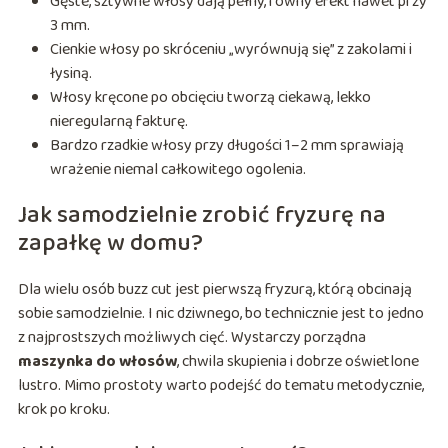
Gęste, sztywne włosy dają pełny, równy efekt nawet przy
3 mm.
Cienkie włosy po skróceniu „wyrównują się” z zakolami i
łysiną.
Włosy kręcone po obcięciu tworzą ciekawą, lekko
nieregularną fakturę.
Bardzo rzadkie włosy przy długości 1–2 mm sprawiają
wrażenie niemal całkowitego ogolenia.
Jak samodzielnie zrobić fryzurę na
zapałkę w domu?
Dla wielu osób buzz cut jest pierwszą fryzurą, którą obcinają
sobie samodzielnie. I nic dziwnego, bo technicznie jest to jedno
z najprostszych możliwych cięć. Wystarczy porządna
maszynka do włosów
, chwila skupienia i dobrze oświetlone
lustro. Mimo prostoty warto podejść do tematu metodycznie,
krok po kroku.