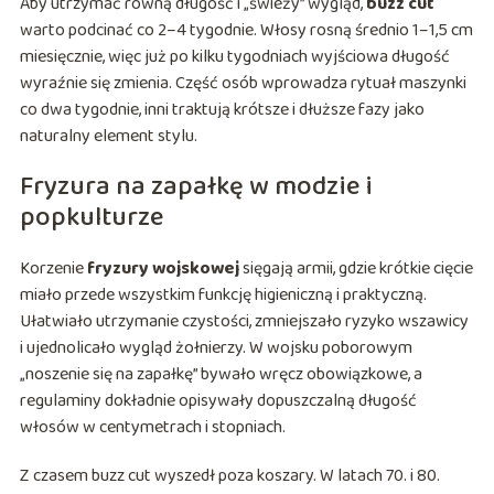
Aby utrzymać równą długość i „świeży” wygląd,
buzz cut
warto podcinać co 2–4 tygodnie. Włosy rosną średnio 1–1,5 cm
miesięcznie, więc już po kilku tygodniach wyjściowa długość
wyraźnie się zmienia. Część osób wprowadza rytuał maszynki
co dwa tygodnie, inni traktują krótsze i dłuższe fazy jako
naturalny element stylu.
Fryzura na zapałkę w modzie i
popkulturze
Korzenie
fryzury wojskowej
sięgają armii, gdzie krótkie cięcie
miało przede wszystkim funkcję higieniczną i praktyczną.
Ułatwiało utrzymanie czystości, zmniejszało ryzyko wszawicy
i ujednolicało wygląd żołnierzy. W wojsku poborowym
„noszenie się na zapałkę” bywało wręcz obowiązkowe, a
regulaminy dokładnie opisywały dopuszczalną długość
włosów w centymetrach i stopniach.
Z czasem buzz cut wyszedł poza koszary. W latach 70. i 80.