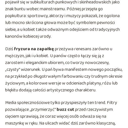
pojawił się w subkulturach punkowych i skinheadowskich jako
znak buntu wobec mainstreamu. Później przejęła go
popkultura: sportowcy, aktorzy i muzycy pokazali, że ogolona
lub mocno skrócona głowa może być symbolem pewności
siebie, a u kobiet także odważnym odejściem od tradycyjnych
kanonów kobiecej urody.
Dziś
fryzura na zapałkę
przeżywa renesans zarówno u
mężczyzn, jak i u kobiet. U panów często łączy się ją z
zarostem i eleganckim ubiorem, co tworzy nowoczesny,
„czysty” wizerunek. U pań bywa manifestem nowego początku,
na przykład po długotrwałym farbowaniu czy trudnym okresie
życiowym, a kolorowe wersje w odcieniach platyny, różu lub
błękitu dodają całości artystycznego charakteru.
Media społecznościowe tylko przyspieszyły ten trend. Filtry
pozwalające „przymierzyć”
buzz cut
przed rzeczywistym
cięciem sprawiają, że coraz więcej osób odważa się na
maszynkę w ręku. Na ulicach widać dziś zarówno klasyczną,