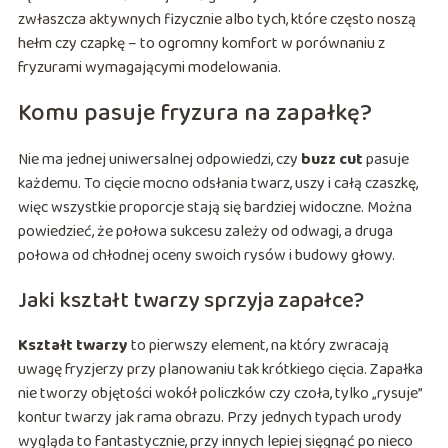
zwłaszcza aktywnych fizycznie albo tych, które często noszą
hełm czy czapkę – to ogromny komfort w porównaniu z
fryzurami wymagającymi modelowania.
Komu pasuje fryzura na zapałkę?
Nie ma jednej uniwersalnej odpowiedzi, czy
buzz cut
pasuje
każdemu. To cięcie mocno odsłania twarz, uszy i całą czaszkę,
więc wszystkie proporcje stają się bardziej widoczne. Można
powiedzieć, że połowa sukcesu zależy od odwagi, a druga
połowa od chłodnej oceny swoich rysów i budowy głowy.
Jaki kształt twarzy sprzyja zapałce?
Kształt twarzy
to pierwszy element, na który zwracają
uwagę fryzjerzy przy planowaniu tak krótkiego cięcia. Zapałka
nie tworzy objętości wokół policzków czy czoła, tylko „rysuje”
kontur twarzy jak rama obrazu. Przy jednych typach urody
wygląda to fantastycznie, przy innych lepiej sięgnąć po nieco