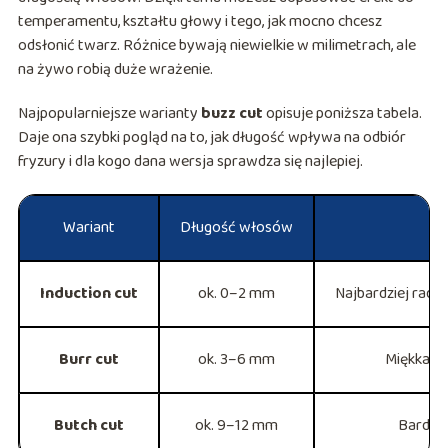
temperamentu, kształtu głowy i tego, jak mocno chcesz
odsłonić twarz. Różnice bywają niewielkie w milimetrach, ale
na żywo robią duże wrażenie.
Najpopularniejsze warianty
buzz cut
opisuje poniższa tabela.
Daje ona szybki pogląd na to, jak długość wpływa na odbiór
fryzury i dla kogo dana wersja sprawdza się najlepiej.
Wariant
Długość włosów
Induction cut
ok. 0–2 mm
Najbardziej rady
Burr cut
ok. 3–6 mm
Miękka, „
Butch cut
ok. 9–12 mm
Bardzo 