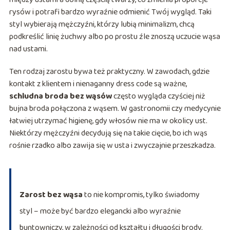
rysów i potrafi bardzo wyraźnie odmienić Twój wygląd. Taki
styl wybierają mężczyźni, którzy lubią minimalizm, chcą
podkreślić linię żuchwy albo po prostu źle znoszą uczucie wąsa
nad ustami.
Ten rodzaj zarostu bywa też praktyczny. W zawodach, gdzie
kontakt z klientem i nienaganny dress code są ważne,
schludna broda bez wąsów
często wygląda czyściej niż
bujna broda połączona z wąsem. W gastronomii czy medycynie
łatwiej utrzymać higienę, gdy włosów nie ma w okolicy ust.
Niektórzy mężczyźni decydują się na takie cięcie, bo ich wąs
rośnie rzadko albo zawija się w usta i zwyczajnie przeszkadza.
Zarost bez wąsa
to nie kompromis, tylko świadomy
styl – może być bardzo elegancki albo wyraźnie
buntowniczy, w zależności od kształtu i długości brody.