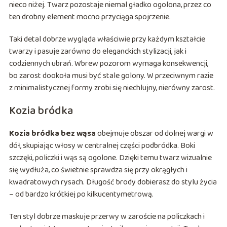
nieco niżej. Twarz pozostaje niemal gładko ogolona, przez co
ten drobny element mocno przyciąga spojrzenie.
Taki detal dobrze wygląda właściwie przy każdym kształcie
twarzy i pasuje zarówno do eleganckich stylizacji, jak i
codziennych ubrań. Wbrew pozorom wymaga konsekwencji,
bo zarost dookoła musi być stale golony. W przeciwnym razie
z minimalistycznej formy zrobi się niechlujny, nierówny zarost.
Kozia bródka
Kozia bródka bez wąsa
obejmuje obszar od dolnej wargi w
dół, skupiając włosy w centralnej części podbródka. Boki
szczęki, policzki i wąs są ogolone. Dzięki temu twarz wizualnie
się wydłuża, co świetnie sprawdza się przy okrągłych i
kwadratowych rysach. Długość brody dobierasz do stylu życia
– od bardzo krótkiej po kilkucentymetrową.
Ten styl dobrze maskuje przerwy w zaroście na policzkach i