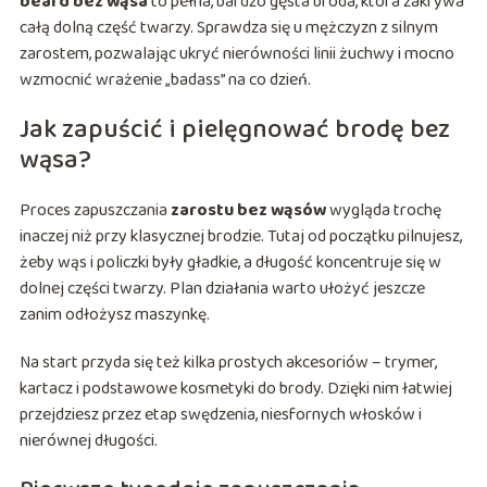
beard bez wąsa
to pełna, bardzo gęsta broda, która zakrywa
całą dolną część twarzy. Sprawdza się u mężczyzn z silnym
zarostem, pozwalając ukryć nierówności linii żuchwy i mocno
wzmocnić wrażenie „badass” na co dzień.
Jak zapuścić i pielęgnować brodę bez
wąsa?
Proces zapuszczania
zarostu bez wąsów
wygląda trochę
inaczej niż przy klasycznej brodzie. Tutaj od początku pilnujesz,
żeby wąs i policzki były gładkie, a długość koncentruje się w
dolnej części twarzy. Plan działania warto ułożyć jeszcze
zanim odłożysz maszynkę.
Na start przyda się też kilka prostych akcesoriów – trymer,
kartacz i podstawowe kosmetyki do brody. Dzięki nim łatwiej
przejdziesz przez etap swędzenia, niesfornych włosków i
nierównej długości.