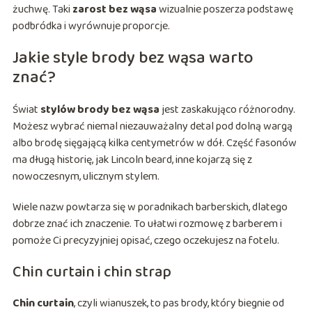
żuchwę. Taki
zarost bez wąsa
wizualnie poszerza podstawę
podbródka i wyrównuje proporcje.
Jakie style brody bez wąsa warto
znać?
Świat
stylów brody bez wąsa
jest zaskakująco różnorodny.
Możesz wybrać niemal niezauważalny detal pod dolną wargą
albo brodę sięgającą kilka centymetrów w dół. Część fasonów
ma długą historię, jak Lincoln beard, inne kojarzą się z
nowoczesnym, ulicznym stylem.
Wiele nazw powtarza się w poradnikach barberskich, dlatego
dobrze znać ich znaczenie. To ułatwi rozmowę z barberem i
pomoże Ci precyzyjniej opisać, czego oczekujesz na fotelu.
Chin curtain i chin strap
Chin curtain
, czyli wianuszek, to pas brody, który biegnie od