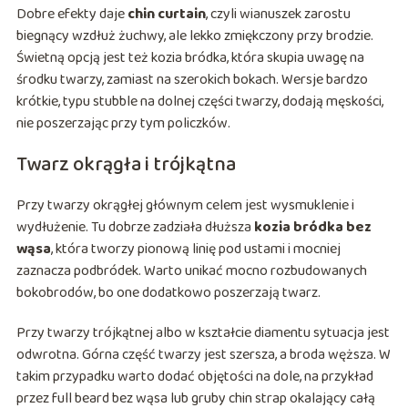
Dobre efekty daje
chin curtain
, czyli wianuszek zarostu
biegnący wzdłuż żuchwy, ale lekko zmiękczony przy brodzie.
Świetną opcją jest też kozia bródka, która skupia uwagę na
środku twarzy, zamiast na szerokich bokach. Wersje bardzo
krótkie, typu stubble na dolnej części twarzy, dodają męskości,
nie poszerzając przy tym policzków.
Twarz okrągła i trójkątna
Przy twarzy okrągłej głównym celem jest wysmuklenie i
wydłużenie. Tu dobrze zadziała dłuższa
kozia bródka bez
wąsa
, która tworzy pionową linię pod ustami i mocniej
zaznacza podbródek. Warto unikać mocno rozbudowanych
bokobrodów, bo one dodatkowo poszerzają twarz.
Przy twarzy trójkątnej albo w kształcie diamentu sytuacja jest
odwrotna. Górna część twarzy jest szersza, a broda węższa. W
takim przypadku warto dodać objętości na dole, na przykład
przez full beard bez wąsa lub gruby chin strap okalający całą