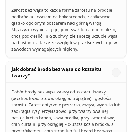
Zarost bez wąsa to każda forma zarostu na brodzie,
podbródku i czasem na bokobrodach, z całkowicie
gładko ogolonym obszarem nad górną wargą.
Mężczyźni wybierają go, ponieważ lubią minimalizm,
chcą podkreślić linię żuchwy, źle znoszą uczucie wąsa
nad ustami, a także ze względów praktycznych, np. w
zawodach wymagających higieny.
Jak dobrać brodę bez wąsa do kształtu
twarzy?
Dobór brody bez wąsa zależy od kształtu twarzy
(owalna, kwadratowa, okrągła, trójkątna) i gęstości
zarostu. Zarost optycznie poszerza, zwęża, wydłuża lub
zaokrągla rysy. Przykładowo, przy twarzy owalnej
pasuje krótka broda, kozia bródka; przy kwadratowej –
chin curtain; przy okrągłej – dłuższa kozia bródka, a
przy trójkątnej – chin strap lub full beard bez wąsa.