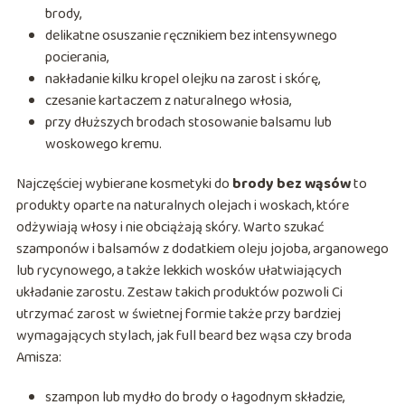
brody,
delikatne osuszanie ręcznikiem bez intensywnego
pocierania,
nakładanie kilku kropel olejku na zarost i skórę,
czesanie kartaczem z naturalnego włosia,
przy dłuższych brodach stosowanie balsamu lub
woskowego kremu.
Najczęściej wybierane kosmetyki do
brody bez wąsów
to
produkty oparte na naturalnych olejach i woskach, które
odżywiają włosy i nie obciążają skóry. Warto szukać
szamponów i balsamów z dodatkiem oleju jojoba, arganowego
lub rycynowego, a także lekkich wosków ułatwiających
układanie zarostu. Zestaw takich produktów pozwoli Ci
utrzymać zarost w świetnej formie także przy bardziej
wymagających stylach, jak full beard bez wąsa czy broda
Amisza:
szampon lub mydło do brody o łagodnym składzie,