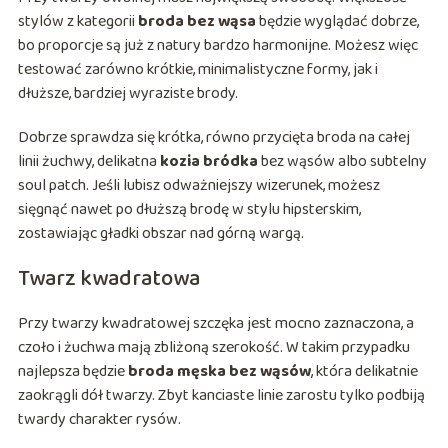
stylów z kategorii
broda bez wąsa
będzie wyglądać dobrze,
bo proporcje są już z natury bardzo harmonijne. Możesz więc
testować zarówno krótkie, minimalistyczne formy, jak i
dłuższe, bardziej wyraziste brody.
Dobrze sprawdza się krótka, równo przycięta broda na całej
linii żuchwy, delikatna
kozia bródka
bez wąsów albo subtelny
soul patch. Jeśli lubisz odważniejszy wizerunek, możesz
sięgnąć nawet po dłuższą brodę w stylu hipsterskim,
zostawiając gładki obszar nad górną wargą.
Twarz kwadratowa
Przy twarzy kwadratowej szczęka jest mocno zaznaczona, a
czoło i żuchwa mają zbliżoną szerokość. W takim przypadku
najlepsza będzie
broda męska bez wąsów
, która delikatnie
zaokrągli dół twarzy. Zbyt kanciaste linie zarostu tylko podbiją
twardy charakter rysów.