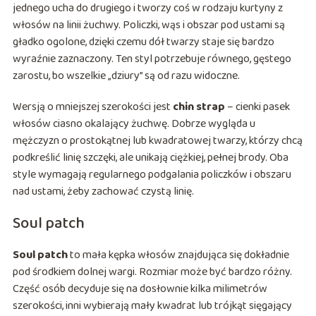
jednego ucha do drugiego i tworzy coś w rodzaju kurtyny z
włosów na linii żuchwy. Policzki, wąs i obszar pod ustami są
gładko ogolone, dzięki czemu dół twarzy staje się bardzo
wyraźnie zaznaczony. Ten styl potrzebuje równego, gęstego
zarostu, bo wszelkie „dziury” są od razu widoczne.
Wersją o mniejszej szerokości jest
chin strap
– cienki pasek
włosów ciasno okalający żuchwę. Dobrze wygląda u
mężczyzn o prostokątnej lub kwadratowej twarzy, którzy chcą
podkreślić linię szczęki, ale unikają ciężkiej, pełnej brody. Oba
style wymagają regularnego podgalania policzków i obszaru
nad ustami, żeby zachować czystą linię.
Soul patch
Soul patch
to mała kępka włosów znajdująca się dokładnie
pod środkiem dolnej wargi. Rozmiar może być bardzo różny.
Część osób decyduje się na dosłownie kilka milimetrów
szerokości, inni wybierają mały kwadrat lub trójkąt sięgający