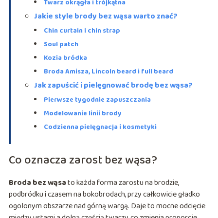
Twarz okrągła i trójkątna
Jakie style brody bez wąsa warto znać?
Chin curtain i chin strap
Soul patch
Kozia bródka
Broda Amisza, Lincoln beard i full beard
Jak zapuścić i pielęgnować brodę bez wąsa?
Pierwsze tygodnie zapuszczania
Modelowanie linii brody
Codzienna pielęgnacja i kosmetyki
Co oznacza zarost bez wąsa?
Broda bez wąsa
to każda forma zarostu na brodzie,
podbródku i czasem na bokobrodach, przy całkowicie gładko
ogolonym obszarze nad górną wargą. Daje to mocne odcięcie
między ustami a dolną częścią twarzy, co zmienia proporcje