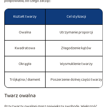
podpowiada, od czego zacząć:
Kształt twarzy
Cel stylizacji
Owalna
Utrzymanie proporcji
Kwadratowa
Złagodzenie kątów
Okrągła
Wysmuklenie twarzy
Trójkątna / diament
Poszerzenie dolnej części twarzy
Twarz owalna
Przy twarzy owalnej masz największą swobodę. Większość