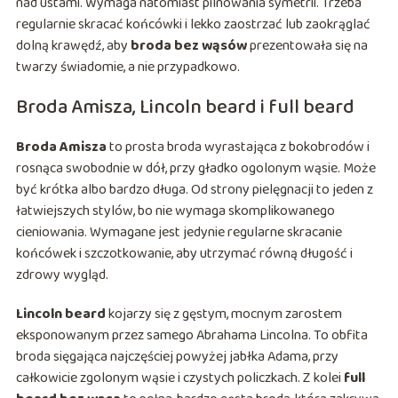
nad ustami. Wymaga natomiast pilnowania symetrii. Trzeba
regularnie skracać końcówki i lekko zaostrzać lub zaokrąglać
dolną krawędź, aby
broda bez wąsów
prezentowała się na
twarzy świadomie, a nie przypadkowo.
Broda Amisza, Lincoln beard i full beard
Broda Amisza
to prosta broda wyrastająca z bokobrodów i
rosnąca swobodnie w dół, przy gładko ogolonym wąsie. Może
być krótka albo bardzo długa. Od strony pielęgnacji to jeden z
łatwiejszych stylów, bo nie wymaga skomplikowanego
cieniowania. Wymagane jest jedynie regularne skracanie
końcówek i szczotkowanie, aby utrzymać równą długość i
zdrowy wygląd.
Lincoln beard
kojarzy się z gęstym, mocnym zarostem
eksponowanym przez samego Abrahama Lincolna. To obfita
broda sięgająca najczęściej powyżej jabłka Adama, przy
całkowicie zgolonym wąsie i czystych policzkach. Z kolei
full