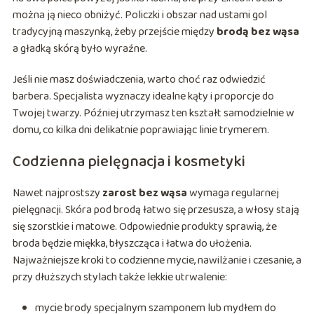
można ją nieco obniżyć. Policzki i obszar nad ustami gol
tradycyjną maszynką, żeby przejście między
brodą bez wąsa
a gładką skórą było wyraźne.
Jeśli nie masz doświadczenia, warto choć raz odwiedzić
barbera. Specjalista wyznaczy idealne kąty i proporcje do
Twojej twarzy. Później utrzymasz ten kształt samodzielnie w
domu, co kilka dni delikatnie poprawiając linie trymerem.
Codzienna pielęgnacja i kosmetyki
Nawet najprostszy
zarost bez wąsa
wymaga regularnej
pielęgnacji. Skóra pod brodą łatwo się przesusza, a włosy stają
się szorstkie i matowe. Odpowiednie produkty sprawią, że
broda będzie miękka, błyszcząca i łatwa do ułożenia.
Najważniejsze kroki to codzienne mycie, nawilżanie i czesanie, a
przy dłuższych stylach także lekkie utrwalenie:
mycie brody specjalnym szamponem lub mydłem do