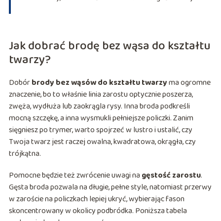
Jak dobrać brodę bez wąsa do kształtu
twarzy?
Dobór
brody bez wąsów do kształtu twarzy
ma ogromne
znaczenie, bo to właśnie linia zarostu optycznie poszerza,
zwęża, wydłuża lub zaokrągla rysy. Inna broda podkreśli
mocną szczękę, a inna wysmukli pełniejsze policzki. Zanim
sięgniesz po trymer, warto spojrzeć w lustro i ustalić, czy
Twoja twarz jest raczej owalna, kwadratowa, okrągła, czy
trójkątna.
Pomocne będzie też zwrócenie uwagi na
gęstość zarostu
.
Gęsta broda pozwala na długie, pełne style, natomiast przerwy
w zaroście na policzkach lepiej ukryć, wybierając fason
skoncentrowany w okolicy podbródka. Poniższa tabela