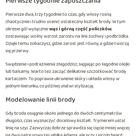
Pierwsze tygodnie zapuszczania
Pierwsze dwa, trzy tygodnie to czas, gdy włosy rosną
chaotycznie i trudno ocenić ostateczny kształt brody. W tym
okresie gól wyłącznie
wąs i górną część policzków
,
zostawiając wolny wzrost zarostu na linii żuchwy i podbródka.
Dzięki temu zobaczysz, gdzie zarost jest równy, a gdzie tworzą
się przerwy.
Swędzenie i podrażnienia złagodzisz, sięgając po łagodne olejki
lub balsamy. Warto też zacząć delikatnie szczotkować brodę
kartaczem. To poprawia ukrwienie skóry i układa włosy w
jednym kierunku, co później ułatwi stylizację.
Modelowanie linii brody
Gdy broda osiągnie około jednego do dwóch centymetrów
długości, czas wyznaczyć docelowy kształt. Trymerem ustal
linię na szyi. Zazwyczaj dobrze sprawdza się cięcie mniej więcej
na dwa palce powyżej jabłka Adama, ale przy Lincoln beard