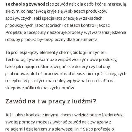
Technolog żywności
to zawód na t dla osób, które interesują
się tym, co naprawdę kryje się w składach produktów
spożywczych. Taki specjalista pracuje w zakładach
produkcyjnych, laboratoriach i działach kontroli jakości.
Projektuje receptury, nadzoruje procesy wytwarzania jedzenia
i dba, by produkt był bezpieczny dla konsumenta.
Ta profesja łączy elementy chemii, biologii i inżynierii.
Technolog żywności może współtworzyć nowe produkty,
takie jak napoje roślinne, wegańskie desery czy batony
proteinowe, ale też pracować nad ulepszaniem już istniejących
receptur. W praktyce ma realny wpływ na to, co trafia na
sklepowe półki i do naszych domów.
Zawód na t w pracy z ludźmi?
Jeśli lubisz kontakt z innymi i chcesz widzieć bezpośredni efekt
swojej pomocy, możesz wybrać zawód na t związany z
relacjami i działaniem „na pierwszej linii”. Są to profesje o