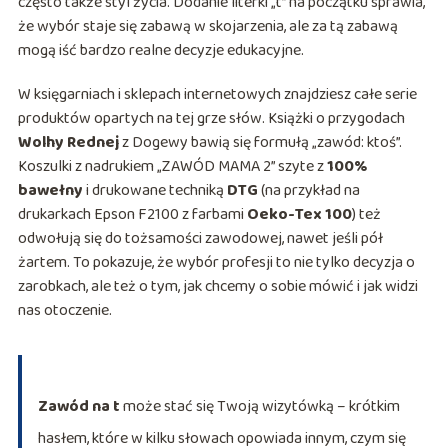
często także styl życia. Dodanie literki „t” na początku sprawia,
że wybór staje się zabawą w skojarzenia, ale za tą zabawą
mogą iść bardzo realne decyzje edukacyjne.
W księgarniach i sklepach internetowych znajdziesz całe serie
produktów opartych na tej grze słów. Książki o przygodach
Wolhy Rednej
z Dogewy bawią się formułą „zawód: ktoś”.
Koszulki z nadrukiem „ZAWÓD MAMA 2” szyte z
100%
bawełny
i drukowane techniką
DTG
(na przykład na
drukarkach Epson F2100 z farbami
Oeko-Tex 100
) też
odwołują się do tożsamości zawodowej, nawet jeśli pół
żartem. To pokazuje, że wybór profesji to nie tylko decyzja o
zarobkach, ale też o tym, jak chcemy o sobie mówić i jak widzi
nas otoczenie.
Zawód na t
może stać się Twoją wizytówką – krótkim
hasłem, które w kilku słowach opowiada innym, czym się