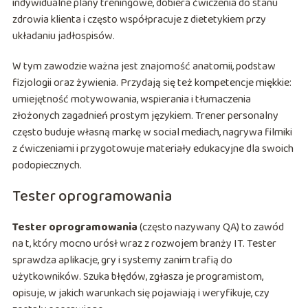
indywidualne plany treningowe, dobiera ćwiczenia do stanu
zdrowia klienta i często współpracuje z dietetykiem przy
układaniu jadłospisów.
W tym zawodzie ważna jest znajomość anatomii, podstaw
fizjologii oraz żywienia. Przydają się też kompetencje miękkie:
umiejętność motywowania, wspierania i tłumaczenia
złożonych zagadnień prostym językiem. Trener personalny
często buduje własną markę w social mediach, nagrywa filmiki
z ćwiczeniami i przygotowuje materiały edukacyjne dla swoich
podopiecznych.
Tester oprogramowania
Tester oprogramowania
(często nazywany QA) to zawód
na t, który mocno urósł wraz z rozwojem branży IT. Tester
sprawdza aplikacje, gry i systemy zanim trafią do
użytkowników. Szuka błędów, zgłasza je programistom,
opisuje, w jakich warunkach się pojawiają i weryfikuje, czy