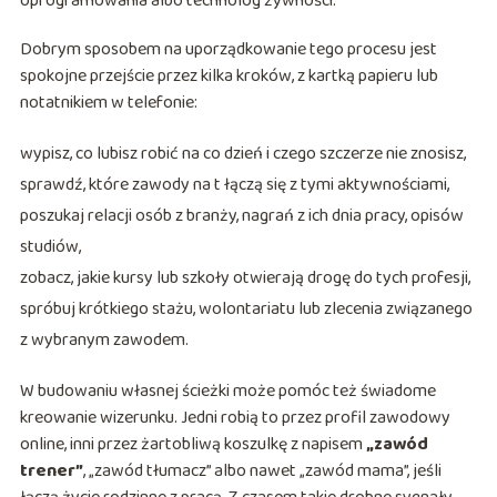
oprogramowania albo technolog żywności.
Dobrym sposobem na uporządkowanie tego procesu jest
spokojne przejście przez kilka kroków, z kartką papieru lub
notatnikiem w telefonie:
wypisz, co lubisz robić na co dzień i czego szczerze nie znosisz,
sprawdź, które zawody na t łączą się z tymi aktywnościami,
poszukaj relacji osób z branży, nagrań z ich dnia pracy, opisów
studiów,
zobacz, jakie kursy lub szkoły otwierają drogę do tych profesji,
spróbuj krótkiego stażu, wolontariatu lub zlecenia związanego
z wybranym zawodem.
W budowaniu własnej ścieżki może pomóc też świadome
kreowanie wizerunku. Jedni robią to przez profil zawodowy
online, inni przez żartobliwą koszulkę z napisem
„zawód
trener”
, „zawód tłumacz” albo nawet „zawód mama”, jeśli