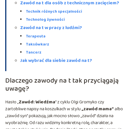
Zawód na t dla osób z technicznym zacięciem?
Technik różnych specjalności
Technolog żywności
Zawód na t w pracy z ludźmi?
Terapeuta
Taksówkarz
Tancerz
Jak wybrać dla siebie zawód na t?
Dlaczego zawody na t tak przyciągają
uwagę?
Hasło „
Zawód: Wiedźma
” z cyklu Olgi Gromyko czy
żartobliwe napisy na koszulkach w stylu
„zawód mama”
albo
„zawód syn” pokazują, jak mocno słowo „zawód” działa na
wyobraźnię. Od razu widzimy konkretną rolę, charakter, a