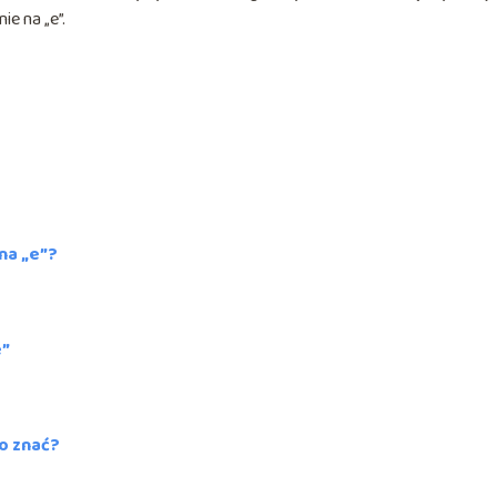
ie na „e”.
na „e”?
e”
o znać?