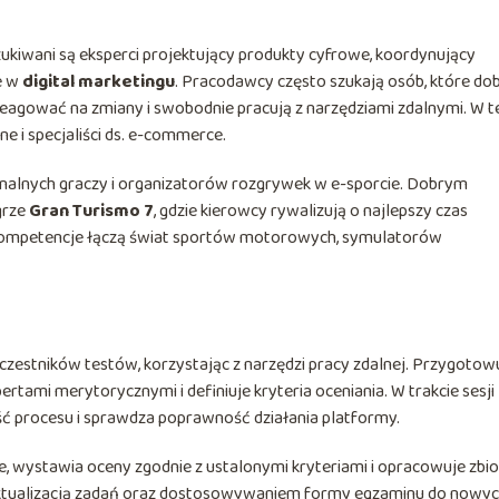
ukiwani są eksperci projektujący produkty cyfrowe, koordynujący
e w
digital marketingu
. Pracodawcy często szukają osób, które do
reagować na zmiany i swobodnie pracują z narzędziami zdalnymi. W t
ne i specjaliści ds. e-commerce.
alnych graczy i organizatorów rozgrywek w e-sporcie. Dobrym
grze
Gran Turismo 7
, gdzie kierowcy rywalizują o najlepszy czas
j kompetencje łączą świat sportów motorowych, symulatorów
uczestników testów, korzystając z narzędzi pracy zdalnej. Przygotow
rtami merytorycznymi i definiuje kryteria oceniania. W trakcie sesji
ość procesu i sprawdza poprawność działania platformy.
, wystawia oceny zgodnie z ustalonymi kryteriami i opracowuje zbi
, aktualizacją zadań oraz dostosowywaniem formy egzaminu do nowy