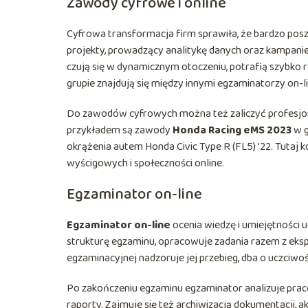
Zawody cyfrowe i online
Cyfrowa transformacja firm sprawiła, że bardzo posz
projekty, prowadzący analitykę danych oraz kampani
czują się w dynamicznym otoczeniu, potrafią szybko 
grupie znajdują się między innymi egzaminatorzy on-li
Do zawodów cyfrowych można też zaliczyć profesjon
przykładem są zawody
Honda Racing eMS 2023
w 
okrążenia autem Honda Civic Type R (FL5) ’22. Tuta
wyścigowych i społeczności online.
Egzaminator on-line
Egzaminator on-line
ocenia wiedzę i umiejętności 
strukturę egzaminu, opracowuje zadania razem z ekspe
egzaminacyjnej nadzoruje jej przebieg, dba o uczciw
Po zakończeniu egzaminu egzaminator analizuje prace
raporty. Zajmuje się też archiwizacją dokumentacji