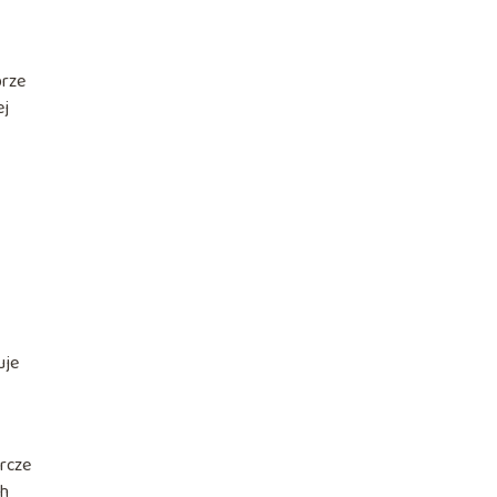
brze
ej
uje
orcze
ch