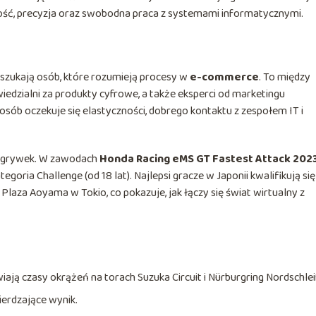
ność, precyzja oraz swobodna praca z systemami informatycznymi.
 szukają osób, które rozumieją procesy w
e-commerce
. To między
edzialni za produkty cyfrowe, a także eksperci od marketingu
osób oczekuje się elastyczności, dobrego kontaktu z zespołem IT i
ozgrywek. W zawodach
Honda Racing eMS GT Fastest Attack 202
tegoria Challenge (od 18 lat). Najlepsi gracze w Japonii kwalifikują si
aza Aoyama w Tokio, co pokazuje, jak łączy się świat wirtualny z
ają czasy okrążeń na torach Suzuka Circuit i Nürburgring Nordschlei
ierdzające wynik.