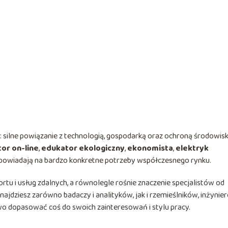
ech: silne powiązanie z technologią, gospodarką oraz ochroną środowis
or on-line
,
edukator ekologiczny
,
ekonomista
,
elektryk
 odpowiadają na bardzo konkretne potrzeby współczesnego rynku.
portu i usług zdalnych, a równolegle rośnie znaczenie specjalistów od
najdziesz zarówno badaczy i analityków, jak i rzemieślników, inżynie
wo dopasować coś do swoich zainteresowań i stylu pracy.