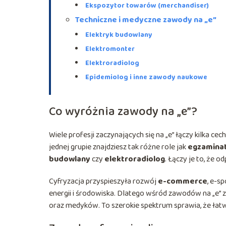
Ekspozytor towarów (merchandiser)
Techniczne i medyczne zawody na „e”
Elektryk budowlany
Elektromonter
Elektroradiolog
Epidemiolog i inne zawody naukowe
Co wyróżnia zawody na „e”?
Wiele profesji zaczynających się na „e” łączy kilka c
jednej grupie znajdziesz tak różne role jak
egzaminat
budowlany
czy
elektroradiolog
. Łączy je to, że
Cyfryzacja przyspieszyła rozwój
e-commerce
, e-s
energii i środowiska. Dlatego wśród zawodów na „e” z
oraz medyków. To szerokie spektrum sprawia, że łat