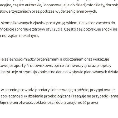
yjne, często autorskie, i dopasowuje je do dzieci, młodzieży, doros
h, stowarzyszeniach oraz podczas wydarzeń plenerowych.
 skomplikowanych zjawisk prostym językiem. Edukator zachęca do
ologie i promuje zdrowy styl życia. Często też pozyskuje środki na
samorządami lokalnymi.
uje zależności między organizmami a otoczeniem oraz wskazuje
cowuje raporty środowiskowe, opinie do inwestycji oraz projekty
i instytucje otrzymują konkretne dane o wpływie planowanych dział
s w terenie, prowadzi pomiary i obserwacje, a później przygotowuje
 społeczności w działania proekologiczne i reaguje na przypadki łam
daje się cierpliwość, dokładność i dobra znajomość prawa