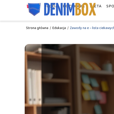
MODA
URODA
ROZRYWKA
DIETA
SP
Strona główna
/
Edukacja
/
Zawody na e – lista ciekawych 