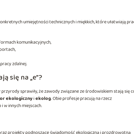
nkretnych umiejętności technicznych i miękkich, które ułatwiają pra
atformach komunikacyjnych,
portach,
pracy zdalnej.
ją się na „e”?
przyrody sprawiły, że zawody związane ze środowiskiem stają się c
or ekologiczny
i
ekolog
. Obie profesje pracują na rzecz
i w innych miejscach.
 oraz projekty podnoszące świadomość ekologiczną i prozdrowotną