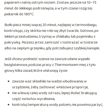
papierem i natnij ostrym nożem. Zostaw jeszcze na 10–15
minut do lekkiego podrośnięcia, a w tym czasie rozgrzej
piekarnik do 180°C.
Bułki piecz mniej więcej 20 minut, najlepiej w termoobiegu,
kontrolując, czy skórka nie robi się zbyt twarda. Gotowe, po
lekkim przestudzeniu, trzymaj w chlebaku lub pojemniku z
pokrywką. Możesz je też zamrozić i rozmrażać w tosterze
albo na ciepłym grzejniku, gdy potrzebujesz szybkiej kanapki.
Jeśli chcesz podnieść szanse na zawsze udane wypieki
bezglutenowe, podczas pracy z Thermomixem miej z tyłu
głowy kilka zasad, które ułatwiają życie:
zawsze waż składniki na wadze wbudowanej w
urządzenie, żeby zachować właściwe proporcje,
nie wlewaj całej wody od razu, lepiej dodać brakującą
część na końcu wyrabiania,
kontroluj temperaturę wody palcem, nie powinna parzyć,