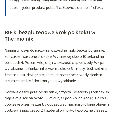
babki – jeden produkt potrafi całkowicie odmienić efekt.
Bułki bezglutenowe krok po kroku w
Thermomix
Najpierw wsyp do naczynia wszystkie mąki, babkę lub siemię,
sól, cukier i suszone drożdże. Wymieszaj około 10 sekund na
obrotach 4. Potem wlej olej i większość ciepłej wody. Włącz
wyrabianie na funkcji interwał na około 3 minuty. Jeśli widzisz,
że masa jest zbyt gęsta, dolej jeszcze trochę wody cienkim
strumieniem i krótko kontynuuj wyrabianie.
Gotowe ciasto przełóż do miski, przykryj ściereczką i odstaw w
ciepłe miejsce na około 30 minut, aż podwoi objętość. Później
dobrze je przemieszaj, by odgazować, nasmaruj dłonie olejem i
podziel na pięć części. Z każdej uformuj kulkę, ułóż na blasze z