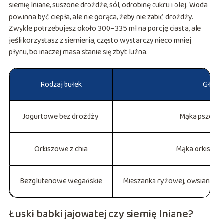
siemię lniane, suszone drożdże, sól, odrobinę cukru i olej. Woda
powinna być ciepła, ale nie gorąca, żeby nie zabić drożdży.
Zwykle potrzebujesz około 300–335 ml na porcję ciasta, ale
jeśli korzystasz z siemienia, często wystarczy nieco mniej
płynu, bo inaczej masa stanie się zbyt luźna.
Rodzaj bułek
Głó
Jogurtowe bez drożdży
Mąka pszenn
Orkiszowe z chia
Mąka orkiszo
Bezglutenowe wegańskie
Mieszanka ryżowej, owsianej, g
Łuski babki jajowatej czy siemię lniane?