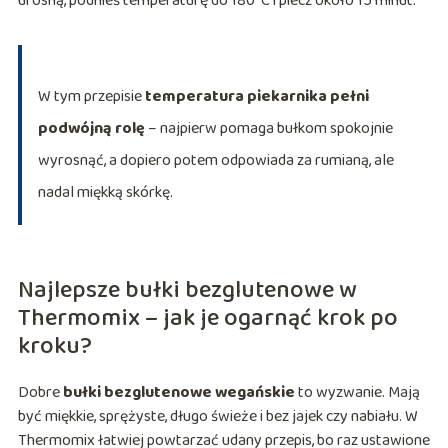
urosną, podnieś temperaturę do 180°C i piecz około 15 minut.
W tym przepisie
temperatura piekarnika pełni
podwójną rolę
– najpierw pomaga bułkom spokojnie
wyrosnąć, a dopiero potem odpowiada za rumianą, ale
nadal miękką skórkę.
Najlepsze bułki bezglutenowe w
Thermomix – jak je ogarnąć krok po
kroku?
Dobre
bułki bezglutenowe wegańskie
to wyzwanie. Mają
być miękkie, sprężyste, długo świeże i bez jajek czy nabiału. W
Thermomix łatwiej powtarzać udany przepis, bo raz ustawione