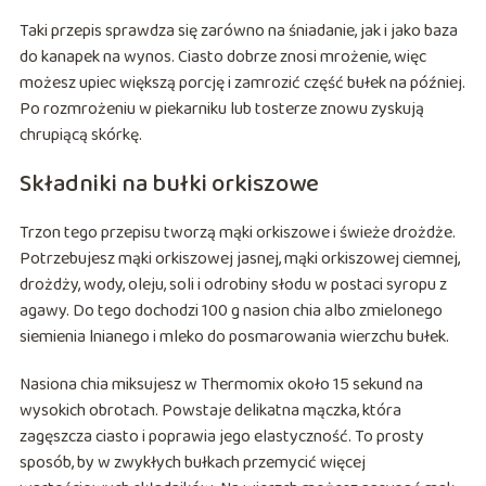
Taki przepis sprawdza się zarówno na śniadanie, jak i jako baza
do kanapek na wynos. Ciasto dobrze znosi mrożenie, więc
możesz upiec większą porcję i zamrozić część bułek na później.
Po rozmrożeniu w piekarniku lub tosterze znowu zyskują
chrupiącą skórkę.
Składniki na bułki orkiszowe
Trzon tego przepisu tworzą mąki orkiszowe i świeże drożdże.
Potrzebujesz mąki orkiszowej jasnej, mąki orkiszowej ciemnej,
drożdży, wody, oleju, soli i odrobiny słodu w postaci syropu z
agawy. Do tego dochodzi 100 g nasion chia albo zmielonego
siemienia lnianego i mleko do posmarowania wierzchu bułek.
Nasiona chia miksujesz w Thermomix około 15 sekund na
wysokich obrotach. Powstaje delikatna mączka, która
zagęszcza ciasto i poprawia jego elastyczność. To prosty
sposób, by w zwykłych bułkach przemycić więcej