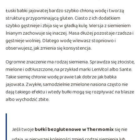
Łuski babki jajowatej bardzo szybko chłoną wodę i tworzą
strukturę przypominającą gluten. Ciasto z ich dodatkiem
szybko gęstnieje i zbija się w gładką kulę. Wersja z siemieniem
lnianym zachowuje się inaczej. Masa dłużej pozostaje rzadsza i
gęstnieje wolniej. Dlatego wodę wlewasz stopniowo i
obserwujesz, jak zmienia się konsystencja.
Ogromne znaczenie ma rodzaj siemienia. Sprawdza się złociste,
mielone i odtłuszczone, na przykład marki LenVitol albo Sante.
Takie siemię chłonie wodę prawie tak dobrze jak babka
jajowata. Zwykłe, samodzielnie zmielone nasiona często nie
dają takiego efektu i wtedy bułki mogą się rozpływać na blasze
albo wychodzić zbite.
Jeśli twoje
bułki bezglutenowe w Thermomix
się nie
udają, w pierwszej kolejności zmień rodzaj siemienia lub