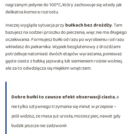
nagrzanym jedynie do 100°C, który zachowuje się wtedy jak
delikatna komora rozrostu.
Inaczej wygląda sytuacja przy
bułkach bez drożdży
. Tam
bazujesz na sodzie i proszku do pieczenia, więc nie ma długiego
oczekiwania. Formujesz bułki od razu po wyrobieniu i od razu
wkładasz do piekarnika. Wypiek bezglutenowy z drożdżami
potrzebuje natomiast dwóch etapów wyrastania, ponieważ
gęste ciasto z babką jajowatą lub siemieniem rośnie wolniej,
ale za to odwdzięcza się miękkim wnętrzem.
Dobre bułki to zawsze efekt obserwacji ciasta
, a
nie tylko sztywnego trzymania się minut w przepisie –
jeśli widzisz, że masa już urosła, możesz piec, nawet gdy
budzik jeszcze nie zadzwonił.