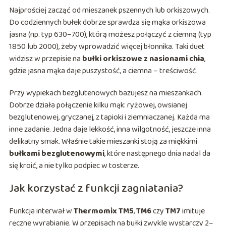
Najprościej zacząć od mieszanek pszennych lub orkiszowych.
Do codziennych bułek dobrze sprawdza się mąka orkiszowa
jasna (np. typ 630–700), którą możesz połączyć z ciemną (typ
1850 lub 2000), żeby wprowadzić więcej błonnika. Taki duet
widzisz w przepisie na
bułki orkiszowe z nasionami chia
,
gdzie jasna mąka daje puszystość, a ciemna – treściwość.
Przy wypiekach bezglutenowych bazujesz na mieszankach.
Dobrze działa połączenie kilku mąk: ryżowej, owsianej
bezglutenowej, gryczanej, z tapioki i ziemniaczanej. Każda ma
inne zadanie. Jedna daje lekkość, inna wilgotność, jeszcze inna
delikatny smak. Właśnie takie mieszanki stoją za miękkimi
bułkami bezglutenowymi
, które następnego dnia nadal da
się kroić, a nie tylko podpiec w tosterze.
Jak korzystać z funkcji zagniatania?
Funkcja interwał w
Thermomix TM5
,
TM6
czy
TM7
imituje
ręczne wyrabianie. W przepisach na bułki zwykle wystarczy 2–