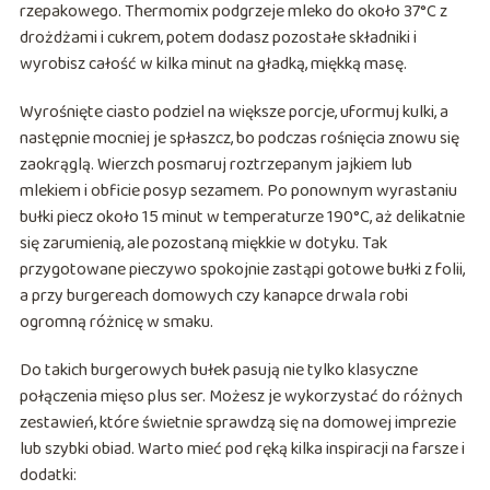
rzepakowego. Thermomix podgrzeje mleko do około 37°C z
drożdżami i cukrem, potem dodasz pozostałe składniki i
wyrobisz całość w kilka minut na gładką, miękką masę.
Wyrośnięte ciasto podziel na większe porcje, uformuj kulki, a
następnie mocniej je spłaszcz, bo podczas rośnięcia znowu się
zaokrąglą. Wierzch posmaruj roztrzepanym jajkiem lub
mlekiem i obficie posyp sezamem. Po ponownym wyrastaniu
bułki piecz około 15 minut w temperaturze 190°C, aż delikatnie
się zarumienią, ale pozostaną miękkie w dotyku. Tak
przygotowane pieczywo spokojnie zastąpi gotowe bułki z folii,
a przy burgereach domowych czy kanapce drwala robi
ogromną różnicę w smaku.
Do takich burgerowych bułek pasują nie tylko klasyczne
połączenia mięso plus ser. Możesz je wykorzystać do różnych
zestawień, które świetnie sprawdzą się na domowej imprezie
lub szybki obiad. Warto mieć pod ręką kilka inspiracji na farsze i
dodatki: