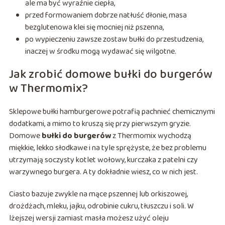
ale ma być wyraźnie ciepła,
przed formowaniem dobrze natłuść dłonie, masa
bezglutenowa klei się mocniej niż pszenna,
po wypieczeniu zawsze zostaw bułki do przestudzenia,
inaczej w środku mogą wydawać się wilgotne.
Jak zrobić domowe bułki do burgerów
w Thermomix?
Sklepowe bułki hamburgerowe potrafią pachnieć chemicznymi
dodatkami, a mimo to kruszą się przy pierwszym gryzie.
Domowe
bułki do burgerów
z Thermomix wychodzą
miękkie, lekko słodkawe i na tyle sprężyste, że bez problemu
utrzymają soczysty kotlet wołowy, kurczaka z patelni czy
warzywnego burgera. A ty dokładnie wiesz, co w nich jest.
Ciasto bazuje zwykle na mące pszennej lub orkiszowej,
drożdżach, mleku, jajku, odrobinie cukru, tłuszczu i soli. W
lżejszej wersji zamiast masła możesz użyć oleju