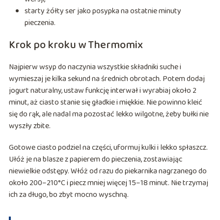
starty żółty ser jako posypka na ostatnie minuty
pieczenia.
Krok po kroku w Thermomix
Najpierw wsyp do naczynia wszystkie składniki suche i
wymieszaj je kilka sekund na średnich obrotach. Potem dodaj
jogurt naturalny, ustaw funkcję interwał i wyrabiaj około 2
minut, aż ciasto stanie się gładkie i miękkie. Nie powinno kleić
się do rąk, ale nadal ma pozostać lekko wilgotne, żeby bułki nie
wyszły zbite.
Gotowe ciasto podziel na części, uformuj kulki i lekko spłaszcz.
Ułóż je na blasze z papierem do pieczenia, zostawiając
niewielkie odstępy. Włóż od razu do piekarnika nagrzanego do
około 200–210°C i piecz mniej więcej 15–18 minut. Nie trzymaj
ich za długo, bo zbyt mocno wyschną.