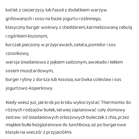
kotlet z ciecierzycy lub fasoli z dodatkiem warzyw
grillowanych i sosu na bazie jogurtu roślinnego,
klasyczny burger wołowy z cheddarem, karmelizowaną cebulą
i ogórkiem kiszonym,
kurczak pieczony w przyprawach, sałata, pomidor i sos
czosnkowy,
wersja śniadaniowa z jajkiem sadzonym, awokado i lekkim
sosem musztardowym,
burger rybny z dorsza lub łososia, surówka coleslaw i sos
jogurtowo-koperkowy.
Kiedy wiesz już, jak krok po kroku wykorzystać Thermomix do
różnych rodzajów bułek, łatwiej zaplanować cały domowy
zestaw: od śniadaniowych orkiszowych bułeczek z chia, przez
miękkie bułki bezglutenowe do lunchboxa, aż po burgerowe
klasyki na wieczór z przyjaciółmi.