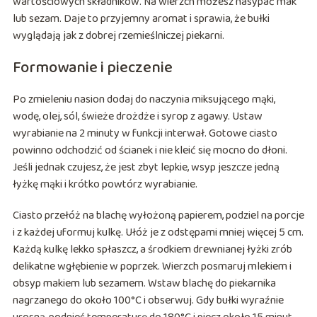
wartościowych składników. Na wierzch możesz nasypać mak
lub sezam. Daje to przyjemny aromat i sprawia, że bułki
wyglądają jak z dobrej rzemieślniczej piekarni.
Formowanie i pieczenie
Po zmieleniu nasion dodaj do naczynia miksującego mąki,
wodę, olej, sól, świeże drożdże i syrop z agawy. Ustaw
wyrabianie na 2 minuty w funkcji interwał. Gotowe ciasto
powinno odchodzić od ścianek i nie kleić się mocno do dłoni.
Jeśli jednak czujesz, że jest zbyt lepkie, wsyp jeszcze jedną
łyżkę mąki i krótko powtórz wyrabianie.
Ciasto przełóż na blachę wyłożoną papierem, podziel na porcje
i z każdej uformuj kulkę. Ułóż je z odstępami mniej więcej 5 cm.
Każdą kulkę lekko spłaszcz, a środkiem drewnianej łyżki zrób
delikatne wgłębienie w poprzek. Wierzch posmaruj mlekiem i
obsyp makiem lub sezamem. Wstaw blachę do piekarnika
nagrzanego do około 100°C i obserwuj. Gdy bułki wyraźnie