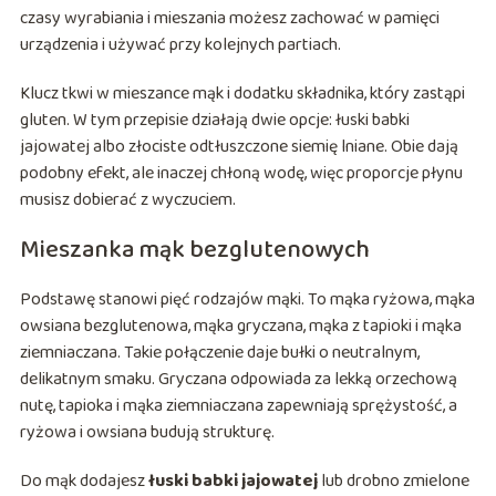
czasy wyrabiania i mieszania możesz zachować w pamięci
urządzenia i używać przy kolejnych partiach.
Klucz tkwi w mieszance mąk i dodatku składnika, który zastąpi
gluten. W tym przepisie działają dwie opcje: łuski babki
jajowatej albo złociste odtłuszczone siemię lniane. Obie dają
podobny efekt, ale inaczej chłoną wodę, więc proporcje płynu
musisz dobierać z wyczuciem.
Mieszanka mąk bezglutenowych
Podstawę stanowi pięć rodzajów mąki. To mąka ryżowa, mąka
owsiana bezglutenowa, mąka gryczana, mąka z tapioki i mąka
ziemniaczana. Takie połączenie daje bułki o neutralnym,
delikatnym smaku. Gryczana odpowiada za lekką orzechową
nutę, tapioka i mąka ziemniaczana zapewniają sprężystość, a
ryżowa i owsiana budują strukturę.
Do mąk dodajesz
łuski babki jajowatej
lub drobno zmielone