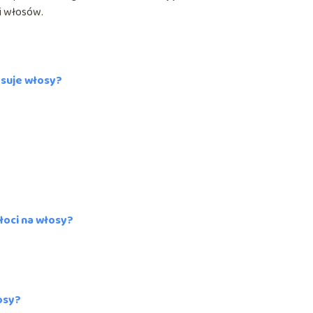
ji włosów.
resuje włosy?
łoci na włosy?
osy?