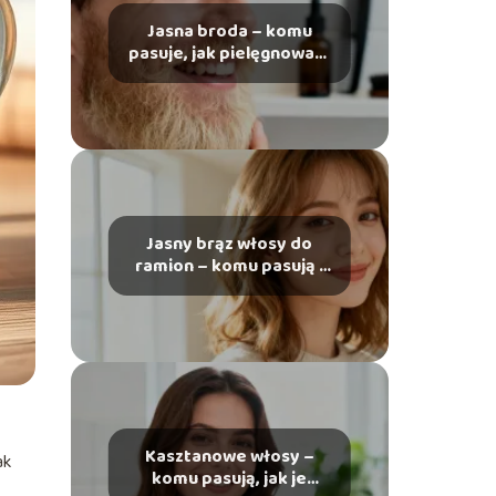
Jasna broda – komu
pasuje, jak pielęgnować i
farbować
Jasny brąz włosy do
ramion – komu pasują i
jak je stylizować?
Kasztanowe włosy –
ak
komu pasują, jak je