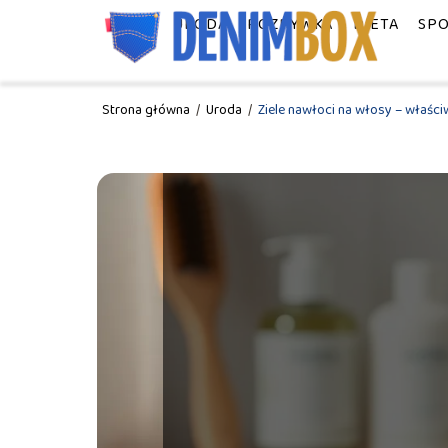
MODA
URODA
ROZRYWKA
DIETA
SP
Strona główna
/
Uroda
/
Ziele nawłoci na włosy – właści