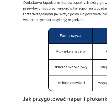
Dodatkowo łagodzenie stanów zapalnych skóry głowy
przewlekłym podrażnieniom. W kuracjach na wypadan
i przeciwzapalnymi, jak skrzyp polny lub pokrzywa. Z
wspierających detoksykację organizmu.
Forma użycia
Płukanka z naparu
Okład na skórę głowy
Silni
Herbata z nawłoci
Wspar
Jak przygotować napar i płukank