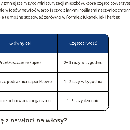
 zmniejsza ryzyko miniaturyzacji mieszków, która często towarzys
ie włosów nawłoć warto łączyć z innymi roślinami naczynioochron
ioła te można stosować zarówno w formie płukanek, jak i herbat
Główny cel
Częstotliwość
Przetłuszczanie, łupież
2–3 razy w tygodniu
ejsze podrażnienia punktowe
1–2 razy w tygodniu
cie odtruwania organizmu
1–3 razy dziennie
ę z nawłoci na włosy?