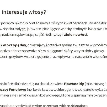
o interesuje włosy?
z polskich łąk zioło o intensywnie żółtych kwiatostanach. Roślina do
 środku łodygę, jajowate liście i gęste wiechy drobnych kwiatów. D
nadziemną, kwitnącą część rośliny, czyli
ziele nawłoci
.
ek
moczopędny
, odkażający i przeciwzapalny, zwłaszcza w proble
dzo dobrze sprawdza się w pielęgnacji skóry, w tym skóry głowy.
kterii i grzybów, wspiera gojenie oraz wpływa na naczynia krwionośne
, które silnie działają na tkanki. Zawiera
flawonoidy
(m.in. rutynę i
wasy fenolowe
(np. kwas kawowy, chlorogenowy, oleanolowy), a t
i mineralne i amid kwasu nikotynowego, które wspierają mikrokrążeni
wzapalne, przeciwbakteryjne, przeciwgrzybicze, ściągające,