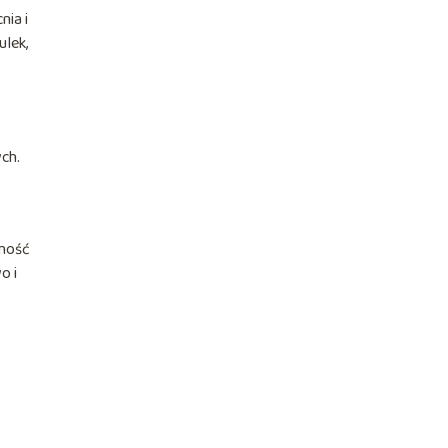
nia i
ulek,
ch.
nność
o i