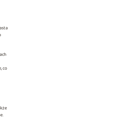
rasta
o
mach
, co
akże
e.