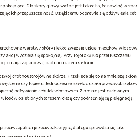
spokajające. Dla skóry głowy ważne jest także to, że nawłoć wzmac
zając ich przepuszczalność. Dzięki temu poprawia się odżywienie ceb
wierzchowne warstwy skóry i lekko zwężają ujścia mieszków włosowy
zy, a łój wydziela się spokojniej. Przy łojotoku lub przetłuszczaniu
ne, bo pomaga zapanować nad nadmiarem
sebum
.
rozwój drobnoustrojów na skórze. Przekłada się to na mniejszą skło
wędzenia czy łupieżu. Jednocześnie nawłoć działa przeciwobrzękow
spierać odżywienie cebulek włosowych. Zioło nie jest cudownym
 włosów osłabionych stresem, dietą czy podrażniającą pielęgnacją.
, przeciwzapalne i przeciwbakteryjne, dlatego sprawdza się jako