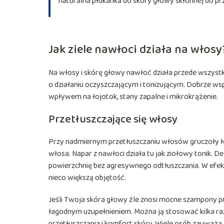
naturalna płukanka do skóry głowy skłonnej do prz
Jak ziele nawłoci działa na włosy
Na włosy i skórę głowy nawłoć działa przede wszystkim 
o działaniu oczyszczającym i tonizującym. Dobrze wsp
wpływem na łojotok, stany zapalne i mikrokrążenie.
Przetłuszczające się włosy
Przy nadmiernym przetłuszczaniu włosów gruczoły ło
włosa. Napar z nawłoci działa tu jak ziołowy tonik. De
powierzchnię bez agresywnego odtłuszczania. W efekci
nieco większą objętość.
Jeśli Twoja skóra głowy źle znosi mocne szampony 
łagodnym uzupełnieniem. Można ją stosować kilka raz
przetłuszczania i komfort skóry. Wiele osób zauważa