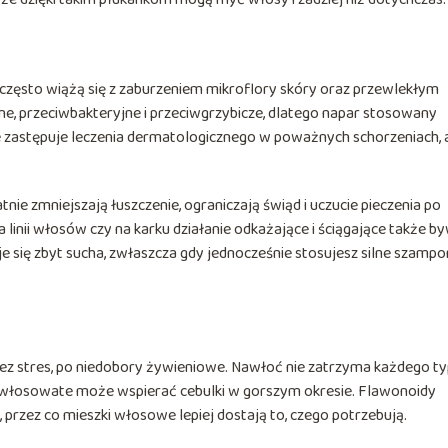
ż często wiążą się z zaburzeniem mikroflory skóry oraz przewlekłym
e, przeciwbakteryjne i przeciwgrzybicze, dlatego napar stosowany
e zastępuje leczenia dermatologicznego w poważnych schorzeniach, 
nie zmniejszają łuszczenie, ograniczają świąd i uczucie pieczenia po
 linii włosów czy na karku działanie odkażające i ściągające także b
e się zbyt sucha, zwłaszcza gdy jednocześnie stosujesz silne szamp
z stres, po niedobory żywieniowe. Nawłoć nie zatrzyma każdego t
ia włosowate może wspierać cebulki w gorszym okresie. Flawonoidy
 przez co mieszki włosowe lepiej dostają to, czego potrzebują.