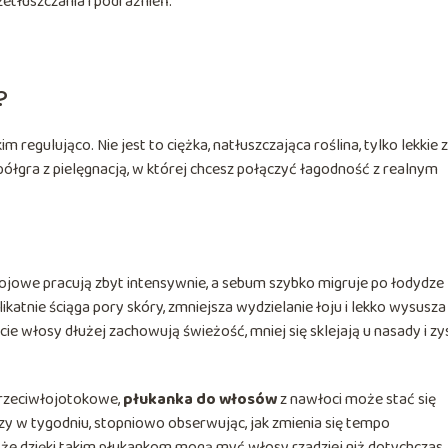
etłuszczania i podrażnień.
?
regulująco. Nie jest to ciężka, natłuszczająca roślina, tylko lekkie 
ółgra z pielęgnacją, w której chcesz połączyć łagodność z realnym
jowe pracują zbyt intensywnie, a sebum szybko migruje po łodydze
likatnie ściąga pory skóry, zmniejsza wydzielanie łoju i lekko wysusza
e włosy dłużej zachowują świeżość, mniej się sklejają u nasady i zy
przeciwłojotokowe,
płukanka do włosów
z nawłoci może stać się
y w tygodniu, stopniowo obserwując, jak zmienia się tempo
, że dzięki takim płukankom mogą myć włosy rzadziej niż dotychczas.