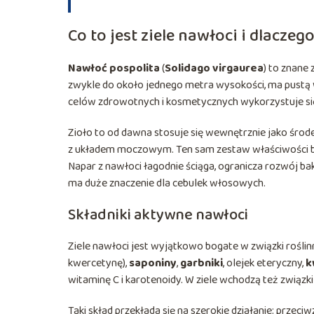
Co to jest ziele nawłoci i dlaczeg
Nawłoć pospolita
(
Solidago virgaurea
) to znane 
zwykle do około jednego metra wysokości, ma pustą w
celów zdrowotnych i kosmetycznych wykorzystuje się 
Zioło to od dawna stosuje się wewnętrznie jako środ
z układem moczowym. Ten sam zestaw właściwości bar
Napar z nawłoci łagodnie ściąga, ogranicza rozwój ba
ma duże znaczenie dla cebulek włosowych.
Składniki aktywne nawłoci
Ziele nawłoci jest wyjątkowo bogate w związki roślinne
kwercetynę),
saponiny
,
garbniki
, olejek eteryczny,
k
witaminę C i karotenoidy. W ziele wchodzą też związk
Taki skład przekłada się na szerokie działanie: przeci