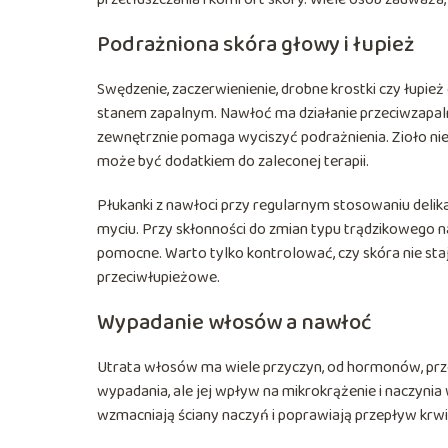
Podrażniona skóra głowy i łupież
Swędzenie, zaczerwienienie, drobne krostki czy łupie
stanem zapalnym. Nawłoć ma działanie przeciwzapaln
zewnętrznie pomaga wyciszyć podrażnienia. Zioło ni
może być dodatkiem do zaleconej terapii.
Płukanki z nawłoci przy regularnym stosowaniu delikat
myciu. Przy skłonności do zmian typu trądzikowego na
pomocne. Warto tylko kontrolować, czy skóra nie staj
przeciwłupieżowe.
Wypadanie włosów a nawłoć
Utrata włosów ma wiele przyczyn, od hormonów, prze
wypadania, ale jej wpływ na mikrokrążenie i naczyn
wzmacniają ściany naczyń i poprawiają przepływ krwi,