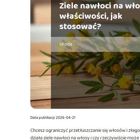
Ziele nawłoci na wło
właściwości, jak
stosować?
Uroda
Data publikacji: 2026-04-21
Chcesz ograniczyć przetłuszczanie się włosów i złago
działa ziele nawłoci na włosy i czy rzeczywiście moż