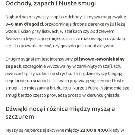
Odchody, zapach i tłuste smugi
Najbardziej oczywisty trop to odchody. U myszy mają zwykle
3–6 mm długości
, przypominają drobne ziarenka ryżu i leżą
wzdłuż ścian, przy listwach, w szafkach czy pod zlewem.
Świeże są błyszczące, miękkie, starsze matowieją i rozpadają
się – to pozwala ocenić, czy gniazdo jest nadal aktywne.
Drugim sygnałem jest intensywny,
piżmowo‑amoniakalny
zapach
, szczególnie wyczuwalny w zamkniętych szafkach,
piwnicach, przy izolacji na strychu. Tam, gdzie myszy biegają
regularnie, na ścianach i listwach pojawiają się ciemne, tłuste
smugi – to mieszanina brudu, łoju i kurzu z futra. Najmocniejsze
smugi bardzo często prowadzą prosto w kierunku gniazda.
Dźwięki nocą i różnica między myszą a
szczurem
Myszy są najbardziej aktywne między
22:00 a 4:00
, kiedy w