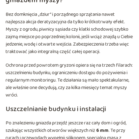
gniazdem myszy?
Bez domknięcia „dziur” i porządnego sprzątania nawet
najlepsza akcja deratyzacyjna da tylko krótkotrwały efekt.
Myszy z ogrodu, piwnicy sąsiada czy klatki schodowej szybko
zajmą miejsce po poprzedniej kolonii, jeśli wciąż znajdą u Ciebie
jedzenie, wodę i otwarte wejścia. Zabezpieczenia trzeba więc
traktować jako integralną część całej operacji.
Ochrona przed powrotem gryzoni opiera się na trzech filarach:
uszczelnieniu budynku, ograniczeniu dostępu do pożywienia i
regularnym monitoringu. Te działania są mało spektakularne,
ale właśnie one decydują, czy za kilka miesięcy temat myszy
wróci.
Uszczelnianie budynku i instalacji
Po znalezieniu gniazda przejdź jeszcze raz cały dom i ogród,
szukając wszystkich otworów większych niż
6 mm
. Te przy
rurach i przewodach wypełnij silikonem, specjalną masą z