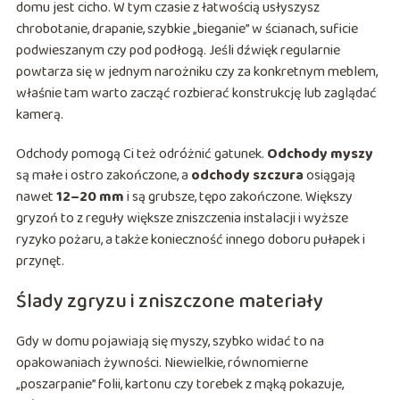
domu jest cicho. W tym czasie z łatwością usłyszysz
chrobotanie, drapanie, szybkie „bieganie” w ścianach, suficie
podwieszanym czy pod podłogą. Jeśli dźwięk regularnie
powtarza się w jednym narożniku czy za konkretnym meblem,
właśnie tam warto zacząć rozbierać konstrukcję lub zaglądać
kamerą.
Odchody pomogą Ci też odróżnić gatunek.
Odchody myszy
są małe i ostro zakończone, a
odchody szczura
osiągają
nawet
12–20 mm
i są grubsze, tępo zakończone. Większy
gryzoń to z reguły większe zniszczenia instalacji i wyższe
ryzyko pożaru, a także konieczność innego doboru pułapek i
przynęt.
Ślady zgryzu i zniszczone materiały
Gdy w domu pojawiają się myszy, szybko widać to na
opakowaniach żywności. Niewielkie, równomierne
„poszarpanie” folii, kartonu czy torebek z mąką pokazuje,