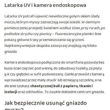
Latarka UV i kamera endoskopowa
Latarka UV potrafi ujawnić niewidoczne gołym okiem ślady
moczu, którym myszy zaznaczają swoje ścieżki. W ciemnym
pomieszczeniu przejedź światłem wzdłuż ścian, przy rurach, po
podłodze strychu czy piwnicy – fluorescencyjne plamki i linie
pokażą główne trasy przemieszczania się gryzoni.
Najintensywniejsze skupiska zazwyczaj znajdują się blisko
gniazda.
Kamera endoskopowa podłączona do smartfona pozwala bez
kucia ścian zajrzeć pod wannę, do zabudowy toalety, za płyty
g‑k czy głęboko w sufit podwieszany. Cienki przewód z kamerą
wprowadzasz przez mały otwór lub istniejącą szczelinę, a na
ekranie szukasz
chaotycznej kuli z papieru, tkanin i
izolacji
oraz odchodów. To zwykle dokładne centrum gniazda.
Jak bezpiecznie usunąć gniazdo