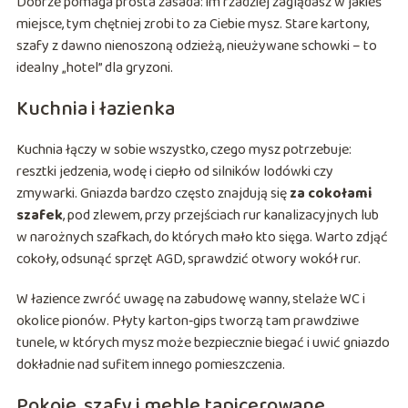
Dobrze pomaga prosta zasada: im rzadziej zaglądasz w jakieś
miejsce, tym chętniej zrobi to za Ciebie mysz. Stare kartony,
szafy z dawno nienoszoną odzieżą, nieużywane schowki – to
idealny „hotel” dla gryzoni.
Kuchnia i łazienka
Kuchnia łączy w sobie wszystko, czego mysz potrzebuje:
resztki jedzenia, wodę i ciepło od silników lodówki czy
zmywarki. Gniazda bardzo często znajdują się
za cokołami
szafek
, pod zlewem, przy przejściach rur kanalizacyjnych lub
w narożnych szafkach, do których mało kto sięga. Warto zdjąć
cokoły, odsunąć sprzęt AGD, sprawdzić otwory wokół rur.
W łazience zwróć uwagę na zabudowę wanny, stelaże WC i
okolice pionów. Płyty karton‑gips tworzą tam prawdziwe
tunele, w których mysz może bezpiecznie biegać i uwić gniazdo
dokładnie nad sufitem innego pomieszczenia.
Pokoje, szafy i meble tapicerowane