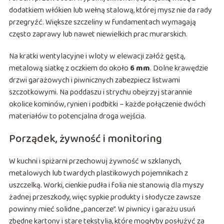
dodatkiem włókien lub wełną stalową, której mysz nie da rady
przegryźć. Większe szczeliny w fundamentach wymagają
często zaprawy lub nawet niewielkich prac murarskich.
Na kratki wentylacyjne i wloty w elewacji załóż gęstą,
metalową siatkę z oczkiem do około
6 mm
. Dolne krawędzie
drzwi garażowych i piwnicznych zabezpiecz listwami
szczotkowymi. Na poddaszu i strychu obejrzyj starannie
okolice kominów, rynien i podbitki – każde połączenie dwóch
materiałów to potencjalna droga wejścia.
Porządek, żywność i monitoring
W kuchni i spiżarni przechowuj żywność w szklanych,
metalowych lub twardych plastikowych pojemnikach z
uszczelką. Worki, cienkie pudła i folia nie stanowią dla myszy
żadnej przeszkody, więc sypkie produkty i słodycze zawsze
powinny mieć solidne „pancerze”. W piwnicy i garażu usuń
zbędne kartony i stare tekstylia, które mogłyby posłużyć za