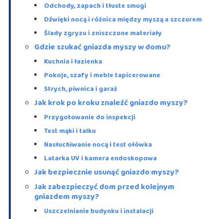
Odchody, zapach i tłuste smugi
Dźwięki nocą i różnica między myszą a szczurem
Ślady zgryzu i zniszczone materiały
Gdzie szukać gniazda myszy w domu?
Kuchnia i łazienka
Pokoje, szafy i meble tapicerowane
Strych, piwnica i garaż
Jak krok po kroku znaleźć gniazdo myszy?
Przygotowanie do inspekcji
Test mąki i talku
Nasłuchiwanie nocą i test ołówka
Latarka UV i kamera endoskopowa
Jak bezpiecznie usunąć gniazdo myszy?
Jak zabezpieczyć dom przed kolejnym
gniazdem myszy?
Uszczelnianie budynku i instalacji