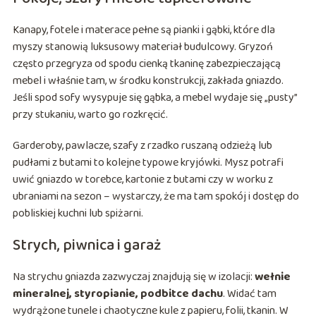
Kanapy, fotele i materace pełne są pianki i gąbki, które dla
myszy stanowią luksusowy materiał budulcowy. Gryzoń
często przegryza od spodu cienką tkaninę zabezpieczającą
mebel i właśnie tam, w środku konstrukcji, zakłada gniazdo.
Jeśli spod sofy wysypuje się gąbka, a mebel wydaje się „pusty”
przy stukaniu, warto go rozkręcić.
Garderoby, pawlacze, szafy z rzadko ruszaną odzieżą lub
pudłami z butami to kolejne typowe kryjówki. Mysz potrafi
uwić gniazdo w torebce, kartonie z butami czy w worku z
ubraniami na sezon – wystarczy, że ma tam spokój i dostęp do
pobliskiej kuchni lub spiżarni.
Strych, piwnica i garaż
Na strychu gniazda zazwyczaj znajdują się w izolacji:
wełnie
mineralnej, styropianie, podbitce dachu
. Widać tam
wydrążone tunele i chaotyczne kule z papieru, folii, tkanin. W