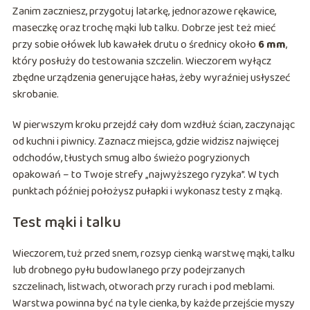
Zanim zaczniesz, przygotuj latarkę, jednorazowe rękawice,
maseczkę oraz trochę mąki lub talku. Dobrze jest też mieć
przy sobie ołówek lub kawałek drutu o średnicy około
6 mm
,
który posłuży do testowania szczelin. Wieczorem wyłącz
zbędne urządzenia generujące hałas, żeby wyraźniej usłyszeć
skrobanie.
W pierwszym kroku przejdź cały dom wzdłuż ścian, zaczynając
od kuchni i piwnicy. Zaznacz miejsca, gdzie widzisz najwięcej
odchodów, tłustych smug albo świeżo pogryzionych
opakowań – to Twoje strefy „najwyższego ryzyka”. W tych
punktach później położysz pułapki i wykonasz testy z mąką.
Test mąki i talku
Wieczorem, tuż przed snem, rozsyp cienką warstwę mąki, talku
lub drobnego pyłu budowlanego przy podejrzanych
szczelinach, listwach, otworach przy rurach i pod meblami.
Warstwa powinna być na tyle cienka, by każde przejście myszy