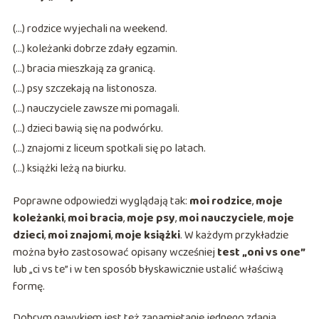
(…) rodzice wyjechali na weekend.
(…) koleżanki dobrze zdały egzamin.
(…) bracia mieszkają za granicą.
(…) psy szczekają na listonosza.
(…) nauczyciele zawsze mi pomagali.
(…) dzieci bawią się na podwórku.
(…) znajomi z liceum spotkali się po latach.
(…) książki leżą na biurku.
Poprawne odpowiedzi wyglądają tak:
moi rodzice
,
moje
koleżanki
,
moi bracia
,
moje psy
,
moi nauczyciele
,
moje
dzieci
,
moi znajomi
,
moje książki
. W każdym przykładzie
można było zastosować opisany wcześniej
test „oni vs one”
lub „ci vs te” i w ten sposób błyskawicznie ustalić właściwą
formę.
Dobrym nawykiem jest też zapamiętanie jednego zdania