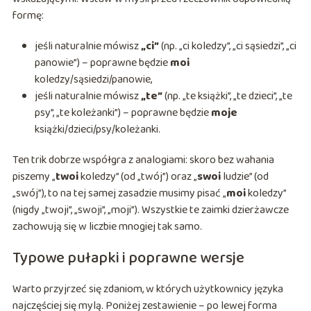
formę:
jeśli naturalnie mówisz
„ci”
(np. „ci koledzy”, „ci sąsiedzi”, „ci
panowie”) – poprawne będzie
moi
koledzy/sąsiedzi/panowie,
jeśli naturalnie mówisz
„te”
(np. „te książki”, „te dzieci”, „te
psy”, „te koleżanki”) – poprawne będzie
moje
książki/dzieci/psy/koleżanki.
Ten trik dobrze współgra z analogiami: skoro bez wahania
piszemy „
twoi
koledzy” (od „twój”) oraz „
swoi
ludzie” (od
„swój”), to na tej samej zasadzie musimy pisać „
moi
koledzy”
(nigdy „twoji”, „swoji”, „moji”). Wszystkie te zaimki dzierżawcze
zachowują się w liczbie mnogiej tak samo.
Typowe pułapki i poprawne wersje
Warto przyjrzeć się zdaniom, w których użytkownicy języka
najczęściej się mylą. Poniżej zestawienie – po lewej forma