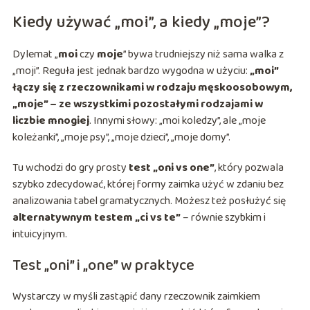
Kiedy używać „moi”, a kiedy „moje”?
Dylemat „
moi
czy
moje
” bywa trudniejszy niż sama walka z
„moji”. Reguła jest jednak bardzo wygodna w użyciu:
„moi”
łączy się z rzeczownikami w rodzaju męskoosobowym,
„moje” – ze wszystkimi pozostałymi rodzajami w
liczbie mnogiej
. Innymi słowy: „moi koledzy”, ale „moje
koleżanki”, „moje psy”, „moje dzieci”, „moje domy”.
Tu wchodzi do gry prosty
test „oni vs one”
, który pozwala
szybko zdecydować, której formy zaimka użyć w zdaniu bez
analizowania tabel gramatycznych. Możesz też posłużyć się
alternatywnym testem „ci vs te”
– równie szybkim i
intuicyjnym.
Test „oni” i „one” w praktyce
Wystarczy w myśli zastąpić dany rzeczownik zaimkiem