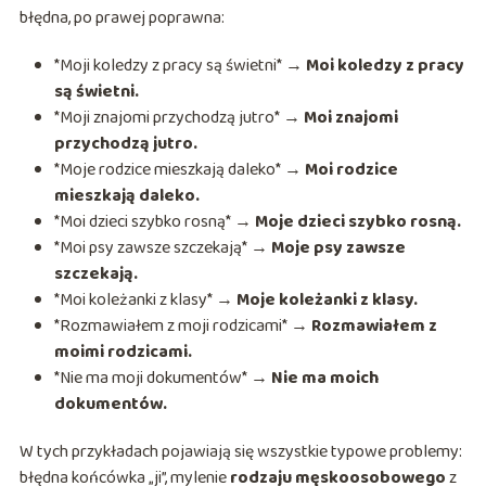
błędna, po prawej poprawna:
*Moji koledzy z pracy są świetni* →
Moi koledzy z pracy
są świetni.
*Moji znajomi przychodzą jutro* →
Moi znajomi
przychodzą jutro.
*Moje rodzice mieszkają daleko* →
Moi rodzice
mieszkają daleko.
*Moi dzieci szybko rosną* →
Moje dzieci szybko rosną.
*Moi psy zawsze szczekają* →
Moje psy zawsze
szczekają.
*Moi koleżanki z klasy* →
Moje koleżanki z klasy.
*Rozmawiałem z moji rodzicami* →
Rozmawiałem z
moimi rodzicami.
*Nie ma moji dokumentów* →
Nie ma moich
dokumentów.
W tych przykładach pojawiają się wszystkie typowe problemy:
błędna końcówka „ji”, mylenie
rodzaju męskoosobowego
z