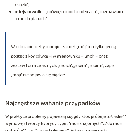
książki”,
miejscownik
– „mówię o moich rodzicach”, „rozmawiam
o moich planach”.
W odmianie liczby mnogiej zaimek „mój” ma tylko jedną
postać z końcówką -i w mianowniku – „moi” – oraz
zestaw form zależnych: „moich”, „moim”, „moimi”; zapis
„moji” nie pojawia się nigdzie.
Najczęstsze wahania przypadków
W praktyce problemy pojawiają się, gdy ktoś próbuje „uśrednić”
wymowę i tworzy hybrydy typu „*moji znajomych*”, „*do moji
rodziców*” czy „*z moji kolegami*”. W takich miejscach