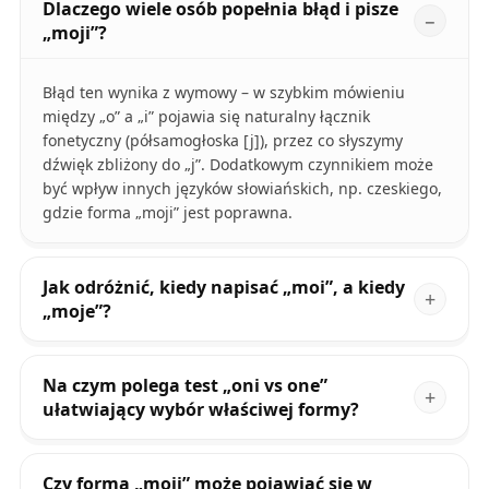
Dlaczego wiele osób popełnia błąd i pisze
„moji”?
Błąd ten wynika z wymowy – w szybkim mówieniu
między „o” a „i” pojawia się naturalny łącznik
fonetyczny (półsamogłoska [j]), przez co słyszymy
dźwięk zbliżony do „j”. Dodatkowym czynnikiem może
być wpływ innych języków słowiańskich, np. czeskiego,
gdzie forma „moji” jest poprawna.
Jak odróżnić, kiedy napisać „moi”, a kiedy
„moje”?
Na czym polega test „oni vs one”
ułatwiający wybór właściwej formy?
Czy forma „moji” może pojawiać się w