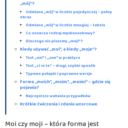
„mój”?
Odmiana „mój” w liczbie pojedynczej – pełny
obraz
Odmiana „mój” w liczbie mnogiej – tabela
Co oznacza rodzaj męskoosobowy?
Dlaczego nie piszemy „moji”?
Kiedy używać „moi”, a kiedy „moje”?
Test „oni” i „one” w praktyce
Test „ci vs te” – drugi, szybki sposób
Typowe pułapki i poprawne wersje
Forma „moich”, „moim”, „moimi” – gdzie się
pojawia?
Najczęstsze wahania przypadków
Krótkie ćwiczenia i zdania wzorcowe
Moi czy moji – która forma jest