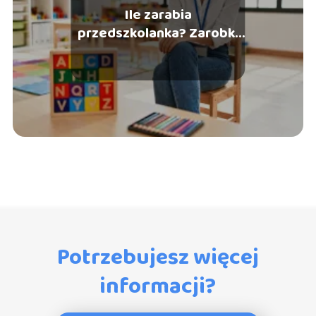
Ile zarabia
przedszkolanka? Zarobki
w zawodzie nauczyciela
Potrzebujesz więcej
informacji?