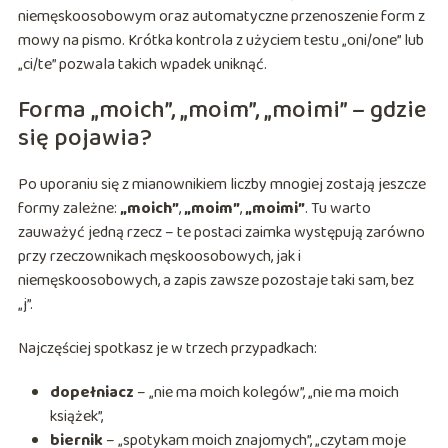
niemęskoosobowym oraz automatyczne przenoszenie form z
mowy na pismo. Krótka kontrola z użyciem testu „oni/one” lub
„ci/te” pozwala takich wpadek uniknąć.
Forma „moich”, „moim”, „moimi” – gdzie
się pojawia?
Po uporaniu się z mianownikiem liczby mnogiej zostają jeszcze
formy zależne:
„moich”
,
„moim”
,
„moimi”
. Tu warto
zauważyć jedną rzecz – te postaci zaimka występują zarówno
przy rzeczownikach męskoosobowych, jak i
niemęskoosobowych, a zapis zawsze pozostaje taki sam, bez
„j”.
Najczęściej spotkasz je w trzech przypadkach:
dopełniacz
– „nie ma moich kolegów”, „nie ma moich
książek”,
biernik
– „spotykam moich znajomych”, „czytam moje