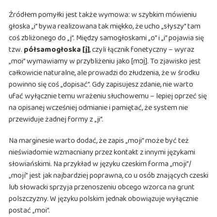
Źródłem pomyłki jest także wymowa: w szybkim mówieniu
głoska „i” bywa realizowana tak miękko, że ucho „słyszy” tam
coś zbliżonego do „j”. Między samogłoskami „o” i „i” pojawia się
tzw.
półsamogłoska [j]
, czyli łącznik fonetyczny – wyraz
„moi” wymawiamy w przybliżeniu jako [mɔi̯]. To zjawisko jest
całkowicie naturalne, ale prowadzi do złudzenia, że w środku
powinno się coś „dopisać”. Gdy zapisujesz zdanie, nie warto
ufać wyłącznie temu wrażeniu słuchowemu – lepiej oprzeć się
na opisanej wcześniej odmianie i pamiętać, że system nie
przewiduje żadnej formy z „ji”.
Na marginesie warto dodać, że zapis „moji” może być też
nieświadomie wzmacniany przez kontakt z innymi językami
słowiańskimi. Na przykład w języku czeskim forma „moji”/
„mojí” jest jak najbardziej poprawna, co u osób znających czeski
lub słowacki sprzyja przenoszeniu obcego wzorca na grunt
polszczyzny. W języku polskim jednak obowiązuje wyłącznie
postać „moi”.