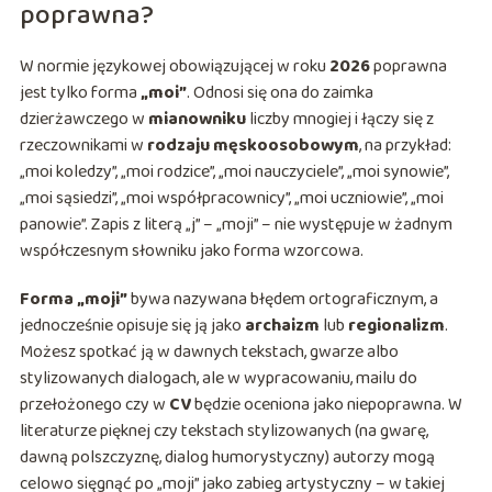
poprawna?
W normie językowej obowiązującej w roku
2026
poprawna
jest tylko forma
„moi”
. Odnosi się ona do zaimka
dzierżawczego w
mianowniku
liczby mnogiej i łączy się z
rzeczownikami w
rodzaju męskoosobowym
, na przykład:
„moi koledzy”, „moi rodzice”, „moi nauczyciele”, „moi synowie”,
„moi sąsiedzi”, „moi współpracownicy”, „moi uczniowie”, „moi
panowie”. Zapis z literą „j” – „moji” – nie występuje w żadnym
współczesnym słowniku jako forma wzorcowa.
Forma „moji”
bywa nazywana błędem ortograficznym, a
jednocześnie opisuje się ją jako
archaizm
lub
regionalizm
.
Możesz spotkać ją w dawnych tekstach, gwarze albo
stylizowanych dialogach, ale w wypracowaniu, mailu do
przełożonego czy w
CV
będzie oceniona jako niepoprawna. W
literaturze pięknej czy tekstach stylizowanych (na gwarę,
dawną polszczyznę, dialog humorystyczny) autorzy mogą
celowo sięgnąć po „moji” jako zabieg artystyczny – w takiej