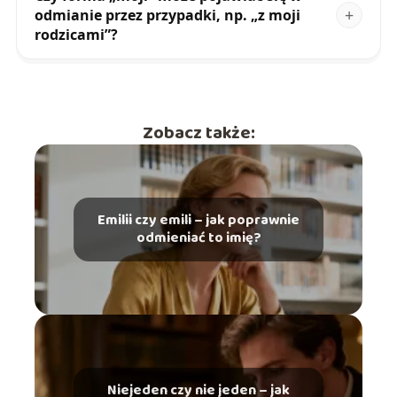
odmianie przez przypadki, np. „z moji
rodzicami”?
Zobacz także:
Emilii czy emili – jak poprawnie
odmieniać to imię?
Niejeden czy nie jeden – jak