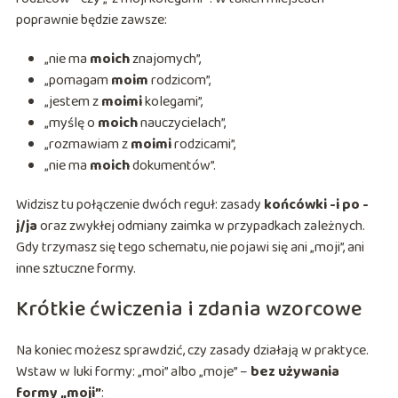
poprawnie będzie zawsze:
„nie ma
moich
znajomych”,
„pomagam
moim
rodzicom”,
„jestem z
moimi
kolegami”,
„myślę o
moich
nauczycielach”,
„rozmawiam z
moimi
rodzicami”,
„nie ma
moich
dokumentów”.
Widzisz tu połączenie dwóch reguł: zasady
końcówki -i po -
j/ja
oraz zwykłej odmiany zaimka w przypadkach zależnych.
Gdy trzymasz się tego schematu, nie pojawi się ani „moji”, ani
inne sztuczne formy.
Krótkie ćwiczenia i zdania wzorcowe
Na koniec możesz sprawdzić, czy zasady działają w praktyce.
Wstaw w luki formy: „moi” albo „moje” –
bez używania
formy „moji”
: