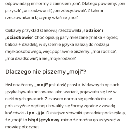
odpowiadają im formy z zaimkiem „oni”. Dlatego powiemy: „oni
przyszli”, „oni zadzwonili”, „oni zdecydowali”. Z takimi
rzeczownikami łączymy właśnie „moi”.
Ciekawy przykład stanowią rzeczowniki „
rodzice
” i
„
dziadkowie
”. Choć opisują pary mieszane (matka + ojciec,
babcia + dziadek), w systemie języka należą do rodzaju
męskoosobowego, więc poprawnie piszemy: „moi rodzice”,
„moi dziadkowie”, a nie „moje rodzice”.
Dlaczego nie piszemy „moji”?
Historia formy
„moji”
jest dość prosta. W dawnych opisach
języka bywała notowana jako wariant, pojawiała się też w
niektórych gwarach. Z czasem norma się ujednoliciła i w
polszczyźnie ogólnej utrwaliły się formy zgodne z zasadą
końcówki
-i po -j/ja
. Dzisiejsze słowniki i poradnie podkreślają,
że „moji” to
błąd językowy
, mimo że można go usłyszeć w
mowie potocznej.