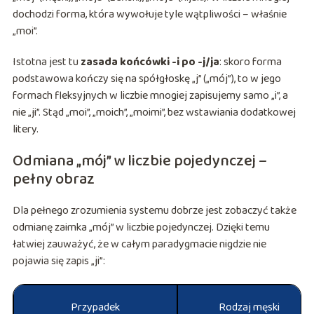
dochodzi forma, która wywołuje tyle wątpliwości – właśnie
„moi”.
Istotna jest tu
zasada końcówki -i po -j/ja
: skoro forma
podstawowa kończy się na spółgłoskę „j” („mój”), to w jego
formach fleksyjnych w liczbie mnogiej zapisujemy samo „i”, a
nie „ji”. Stąd „moi”, „moich”, „moimi”, bez wstawiania dodatkowej
litery.
Odmiana „mój” w liczbie pojedynczej –
pełny obraz
Dla pełnego zrozumienia systemu dobrze jest zobaczyć także
odmianę zaimka „mój” w liczbie pojedynczej. Dzięki temu
łatwiej zauważyć, że w całym paradygmacie nigdzie nie
pojawia się zapis „ji”:
Przypadek
Rodzaj męski