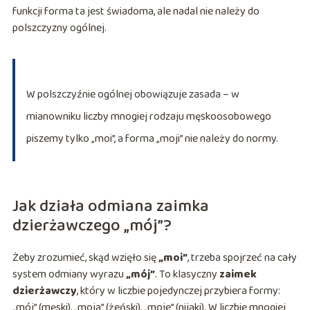
funkcji forma ta jest świadoma, ale nadal nie należy do
polszczyzny ogólnej.
W polszczyźnie ogólnej obowiązuje zasada – w
mianowniku liczby mnogiej rodzaju męskoosobowego
piszemy tylko „moi”, a forma „moji” nie należy do normy.
Jak działa odmiana zaimka
dzierżawczego „mój”?
Żeby zrozumieć, skąd wzięło się
„moi”
, trzeba spojrzeć na cały
system odmiany wyrazu
„mój”
. To klasyczny
zaimek
dzierżawczy
, który w liczbie pojedynczej przybiera formy:
„mój” (męski), „moja” (żeński), „moje” (nijaki). W liczbie mnogiej