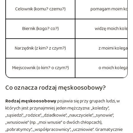
Celownik (komu? czemu?)
pomagam moim kol
Biernik (kogo? co?)
widzę moich koleg
Narzędnik (z kim? z czym?)
z moimi kolegami
Miejscownik (o kim? o czym?)
o moich kolegach
Co oznacza rodzaj męskoosobowy?
Rodzaj męskoosobowy
pojawia się przy grupach ludzi, w
których jest przynajmniej jeden mężczyzna: „koledzy”,
„sąsiedzi”, „rodzice”, „dziadkowie”, „nauczyciele”, „synowie”,
„wnusiowie” (np. „moi wnusie” o dwóch chłopcach),
„pobratymcy”, „współpracownicy”, „uczniowie”. Gramatycznie