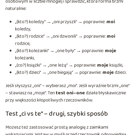
osobowym w liczbie mnogiej i sprawdzić, która forma brzmi
naturalnie:
„(kto?) koledzy” → „oni przyszli” → poprawnie:
moi
koledzy,
„(kto?) rodzice” → „oni dzwonili” → poprawnie:
moi
rodzice,
„(kto?) koleżanki” → „one były” → poprawnie:
moje
koleżanki,
„(co?) książki” → „one leżą” → poprawnie:
moje
książki,
„(kto?) dzieci” → „one biegają” → poprawnie:
moje
dzieci.
Jeśli słyszysz „oni” – wybierasz „moi”. Jeśli wyraźnie brzmi „one”
– stawiasz na „moje”. Ten
test oni–one
działa błyskawicznie
przy większości kłopotliwych rzeczowników.
Test „ci vs te” – drugi, szybki sposób
Możesz też zastosować prostą analogię z zaimkami
wskazującymi. Wstaw w myśli przed rzeczownik odpowiednią