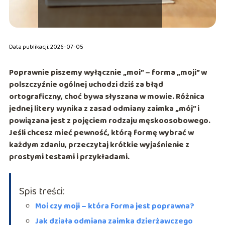
Data publikacji: 2026-07-05
Poprawnie piszemy wyłącznie
„moi”
– forma
„moji”
w
polszczyźnie ogólnej uchodzi dziś za błąd
ortograficzny, choć bywa słyszana w mowie. Różnica
jednej litery wynika z zasad odmiany zaimka
„mój”
i
powiązana jest z pojęciem
rodzaju męskoosobowego
.
Jeśli chcesz mieć pewność, którą formę wybrać w
każdym zdaniu, przeczytaj krótkie wyjaśnienie z
prostymi testami i przykładami.
Spis treści:
Moi czy moji – która forma jest poprawna?
Jak działa odmiana zaimka dzierżawczego