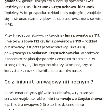
gminna
w gminie Olsztyn czy autobusy operatora
GZK
Rędziny
na trasie
kierunek Częstochowa
i
kierunek
Rędziny
. W ich przypadku rozkład jazdy najczęściej znajduje
się na stronach samorządów lub operatorów, a nie w serwisie
MPK.
Przy liniach powiatowych – takich jak
linia powiatowa 111
,
linia powiatowa 112
czy
linia powiatowa 119
– rozkład
publikowany jest przez przewoźnika (np. Jura‑Bus)
powiązanego z
Powiatem Częstochowskim
. W praktyce
oznacza to, że planując podróż z centrum miasta dalej w
stronę Olsztyna, Złotego Potoku czy Drochlina, często
korzystasz z rozkładów kilku operatorów naraz.
Co z liniami tramwajowymi i nocnymi?
Choć temat dotyczy głównie autobusów, w tym samym
serwisie znajdziesz także
linie tramwajowe Częstochowa
(np. linie tramwajowe 2, 3) oraz linie dzienne i
linie