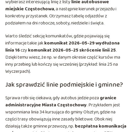
wybierasz interesującą linię z listy
linie autobusowe
miejskie Częstochowa
, a następnie kierunek przejazdu i
konkretny przystanek. Otrzymasz tabelę odjazdów z
podziałem na dni robocze, soboty, niedziele i święta.
Warto śledzić sekcję komunikatów, gdzie pojawiają się
informacje takie jak
komunikat 2026-05-29 wydłużona
linia 16
czy
komunikat 2026-05-25 skrócenie linii 25
.
Dzięki temu wiesz, że np. w danym okresie część kursów ma
inny przebieg lub kończy się wcześniej (przykład: linia 25 na
Wyczerpach).
Jak sprawdzić linie podmiejskie i gminne?
Sprawa robi się ciekawa, gdy autobus jedzie poza
granice
administracyjne Miasta Częstochowy
. Przykładem jest
wspomniana linia 34 kursująca do gminy Olsztyn, gdzie na
części trasy obowiązują inne zasady biletowe. Obok niej
działają także gminne przewozy, np.
bezpłatna komunikacja