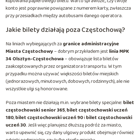
kupowania papierowego biletu. Warto sprawdzić, czy twoje
konto jest poprawnie powiązane z numerem karty, zwłaszcza
przy przesiadkach między autobusami danego operatora.
Jakie bilety działają poza Częstochową?
Na liniach wybiegających za
granice administracyjne
Miasta Częstochowy
– dobrym przykładem jest
linia MPK
34 Olsztyn-Częstochowa
– obowiązuje lista biletów
zaakceptowanych przez organizatora transportu. W tym
przypadku można używać większości biletów miejskich
(jednorazowych, minutowych, dobowych, rodzinnych), ale nie
wszystkie ulgi są honorowane.
Poza miastem nie działają m.in. wybrane bilety specjalne:
bilet
częstochowski senior 365
,
bilet częstochowski uczeń
180
,
bilet częstochowski uczeń 90
i
bilet częstochowski
uczeń 30
. Jeśli więc planujesz dłuższą podróż za miasto,
warto upewnić się, czy dany ulgowy produkt obejmuje również