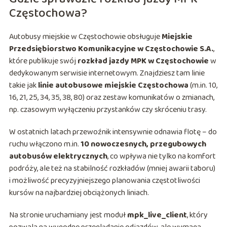
Częstochowa?
Autobusy miejskie w Częstochowie obsługuje
Miejskie
Przedsiębiorstwo Komunikacyjne w Częstochowie S.A.
,
które publikuje swój
rozkład jazdy MPK w Częstochowie
w
dedykowanym serwisie internetowym. Znajdziesz tam linie
takie jak
linie autobusowe miejskie Częstochowa
(m.in. 10,
16, 21, 25, 34, 35, 38, 80) oraz zestaw komunikatów o zmianach,
np. czasowym wyłączeniu przystanków czy skróceniu trasy.
W ostatnich latach przewoźnik intensywnie odnawia flotę – do
ruchu włączono m.in.
10 nowoczesnych, przegubowych
autobusów elektrycznych
, co wpływa nie tylko na komfort
podróży, ale też na stabilność rozkładów (mniej awarii taboru)
i możliwość precyzyjniejszego planowania częstotliwości
kursów na najbardziej obciążonych liniach.
Na stronie uruchamiany jest moduł
mpk_live_client
, który