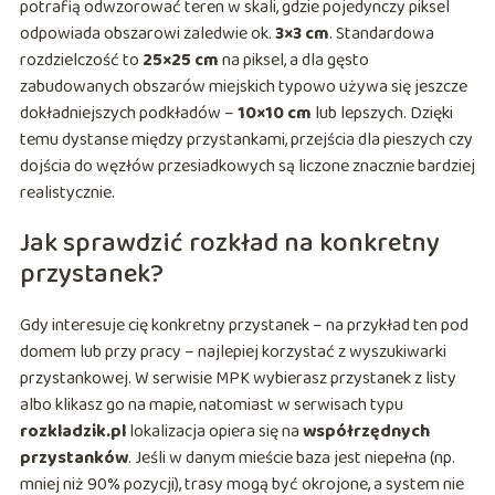
potrafią odwzorować teren w skali, gdzie pojedynczy piksel
odpowiada obszarowi zaledwie ok.
3×3 cm
. Standardowa
rozdzielczość to
25×25 cm
na piksel, a dla gęsto
zabudowanych obszarów miejskich typowo używa się jeszcze
dokładniejszych podkładów –
10×10 cm
lub lepszych. Dzięki
temu dystanse między przystankami, przejścia dla pieszych czy
dojścia do węzłów przesiadkowych są liczone znacznie bardziej
realistycznie.
Jak sprawdzić rozkład na konkretny
przystanek?
Gdy interesuje cię konkretny przystanek – na przykład ten pod
domem lub przy pracy – najlepiej korzystać z wyszukiwarki
przystankowej. W serwisie MPK wybierasz przystanek z listy
albo klikasz go na mapie, natomiast w serwisach typu
rozkladzik.pl
lokalizacja opiera się na
współrzędnych
przystanków
. Jeśli w danym mieście baza jest niepełna (np.
mniej niż 90% pozycji), trasy mogą być okrojone, a system nie