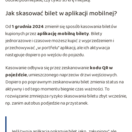
odcinki podmiejskie, czy tylko strefę miejską.
Jak skasować bilet w aplikacji mobilnej?
Od
1 grudnia 2024
zmienił się sposób kasowania biletów
kupionych przez
aplikację mobilną bilety
. Bilety
jednorazowe i czasowe możesz kupić z wyprzedzeniem i
przechowywać „w portfelu” aplikacji, ale ich aktywacja
następuje dopiero po wejściu do pojazdu.
Kasowanie odbywa się przez zeskanowanie
kodu QR w
pojeździe
, umieszczonego naprzeciw drzwi wejściowych.
Dopiero po poprawnym zeskanowaniu bilet zmienia status na
aktywny i od tego momentu biegnie czas ważności. To
rozwiązanie zmniejsza ryzyko skasowania biletu zbyt wcześnie,
np. zanim autobus podjedzie na przystanek.
Jeśli twoja aplikacja pokazuje bilet jako „zakupiony”, ale