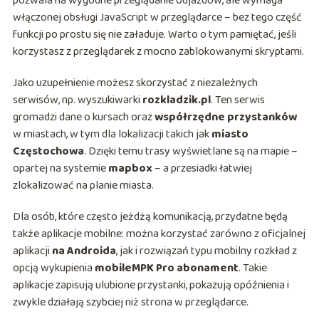
pozwala na wygodne przeglądanie odjazdów, ale wymaga
włączonej obsługi JavaScript w przeglądarce – bez tego część
funkcji po prostu się nie załaduje. Warto o tym pamiętać, jeśli
korzystasz z przeglądarek z mocno zablokowanymi skryptami.
Jako uzupełnienie możesz skorzystać z niezależnych
serwisów, np. wyszukiwarki
rozkladzik.pl
. Ten serwis
gromadzi dane o kursach oraz
współrzędne przystanków
w miastach, w tym dla lokalizacji takich jak
miasto
Częstochowa
. Dzięki temu trasy wyświetlane są na mapie –
opartej na systemie
mapbox
– a przesiadki łatwiej
zlokalizować na planie miasta.
Dla osób, które często jeżdżą komunikacją, przydatne będą
także aplikacje mobilne: można korzystać zarówno z oficjalnej
aplikacji
na Androida
, jak i rozwiązań typu mobilny rozkład z
opcją wykupienia
mobileMPK Pro abonament
. Takie
aplikacje zapisują ulubione przystanki, pokazują opóźnienia i
zwykle działają szybciej niż strona w przeglądarce.