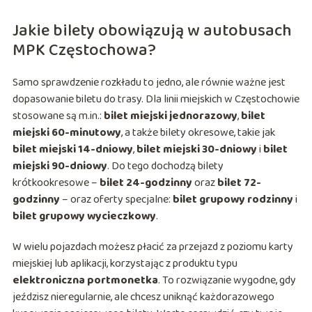
Jakie bilety obowiązują w autobusach
MPK Częstochowa?
Samo sprawdzenie rozkładu to jedno, ale równie ważne jest
dopasowanie biletu do trasy. Dla linii miejskich w Częstochowie
stosowane są m.in.:
bilet miejski jednorazowy
,
bilet
miejski 60-minutowy
, a także bilety okresowe, takie jak
bilet miejski 14-dniowy
,
bilet miejski 30-dniowy
i
bilet
miejski 90-dniowy
. Do tego dochodzą bilety
krótkookresowe –
bilet 24-godzinny
oraz
bilet 72-
godzinny
– oraz oferty specjalne:
bilet grupowy rodzinny
i
bilet grupowy wycieczkowy
.
W wielu pojazdach możesz płacić za przejazd z poziomu karty
miejskiej lub aplikacji, korzystając z produktu typu
elektroniczna portmonetka
. To rozwiązanie wygodne, gdy
jeździsz nieregularnie, ale chcesz uniknąć każdorazowego