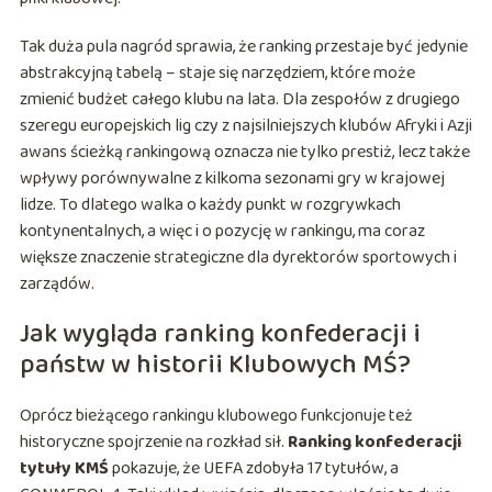
Tak duża pula nagród sprawia, że ranking przestaje być jedynie
abstrakcyjną tabelą – staje się narzędziem, które może
zmienić budżet całego klubu na lata. Dla zespołów z drugiego
szeregu europejskich lig czy z najsilniejszych klubów Afryki i Azji
awans ścieżką rankingową oznacza nie tylko prestiż, lecz także
wpływy porównywalne z kilkoma sezonami gry w krajowej
lidze. To dlatego walka o każdy punkt w rozgrywkach
kontynentalnych, a więc i o pozycję w rankingu, ma coraz
większe znaczenie strategiczne dla dyrektorów sportowych i
zarządów.
Jak wygląda ranking konfederacji i
państw w historii Klubowych MŚ?
Oprócz bieżącego rankingu klubowego funkcjonuje też
historyczne spojrzenie na rozkład sił.
Ranking konfederacji
tytuły KMŚ
pokazuje, że UEFA zdobyła 17 tytułów, a