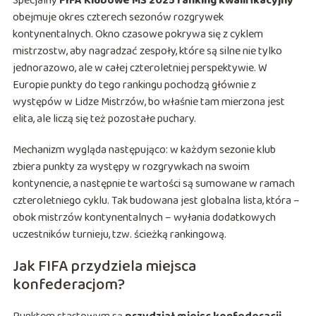
Specjalny
FIFA Klubowe MŚ 2025 ranking kwalifikacyjny
obejmuje okres czterech sezonów rozgrywek
kontynentalnych. Okno czasowe pokrywa się z cyklem
mistrzostw, aby nagradzać zespoły, które są silne nie tylko
jednorazowo, ale w całej czteroletniej perspektywie. W
Europie punkty do tego rankingu pochodzą głównie z
występów w Lidze Mistrzów, bo właśnie tam mierzona jest
elita, ale liczą się też pozostałe puchary.
Mechanizm wygląda następująco: w każdym sezonie klub
zbiera punkty za występy w rozgrywkach na swoim
kontynencie, a następnie te wartości są sumowane w ramach
czteroletniego cyklu. Tak budowana jest globalna lista, która –
obok mistrzów kontynentalnych – wyłania dodatkowych
uczestników turnieju, tzw. ścieżką rankingową.
Jak FIFA przydziela miejsca
konfederacjom?