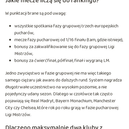
Jakie mecze liczą się do rankingu?
W punktacji brane są pod uwagę:
wszystkie spotkania fazy grupowej trzech europejskich
pucharów,
mecze fazy pucharowej od 1/16 finału (tam, gdzie istnieje),
bonusy za zakwalifikowanie się do fazy grupowej Ligi
Mistrzów,
bonusy za ćwierćfinał, półfinał, finał i wygraną LM.
Jedno zwycięstwo w fazie grupowej nie ma więc takiego
samego ciężaru jak awans do dalszych rund. System nagradza
długotrwałe uczestnictwo na wysokim poziomie, a nie
pojedynczy udany sezon. Dlatego w czołówce tak często
pojawiają się Real Madryt, Bayern Monachium, Manchester
City czy Chelsea, które rok po roku grają w fazie pucharowej
Ligi Mistrzów.
Dlaczego maksymalnie dwa kluby z