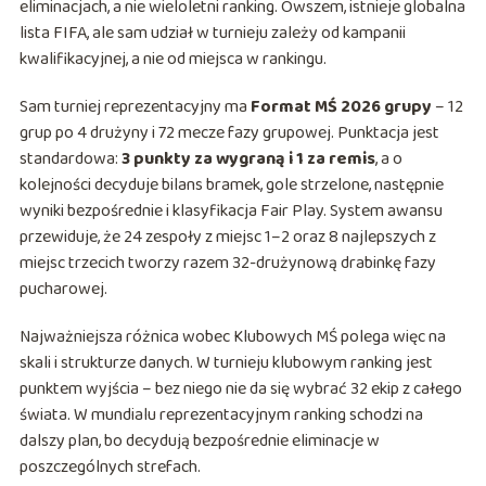
eliminacjach, a nie wieloletni ranking. Owszem, istnieje globalna
lista FIFA, ale sam udział w turnieju zależy od kampanii
kwalifikacyjnej, a nie od miejsca w rankingu.
Sam turniej reprezentacyjny ma
Format MŚ 2026 grupy
– 12
grup po 4 drużyny i 72 mecze fazy grupowej. Punktacja jest
standardowa:
3 punkty za wygraną i 1 za remis
, a o
kolejności decyduje bilans bramek, gole strzelone, następnie
wyniki bezpośrednie i klasyfikacja Fair Play. System awansu
przewiduje, że 24 zespoły z miejsc 1–2 oraz 8 najlepszych z
miejsc trzecich tworzy razem 32-drużynową drabinkę fazy
pucharowej.
Najważniejsza różnica wobec Klubowych MŚ polega więc na
skali i strukturze danych. W turnieju klubowym ranking jest
punktem wyjścia – bez niego nie da się wybrać 32 ekip z całego
świata. W mundialu reprezentacyjnym ranking schodzi na
dalszy plan, bo decydują bezpośrednie eliminacje w
poszczególnych strefach.