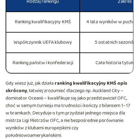
Rodzaj rankingu
Zakres da
Ranking kwalifikacyjny KMŚ
4 lata wyników w puchar
Współczynnik UEFA klubowy
5 ostatnich sezonów
Ranking państw i konfederacji
Cała historia tytuł
Gdy wiesz już, jak działa
ranking kwalifikacyjny KMŚ opis
skrócony
, łatwiej zrozumieć dlaczego np. Auckland City –
dominator Oceanii – kwalifikuje się jako przedstawiciel OFC,
choć w samym turnieju ma trudności i kończy z bilansem 1–17
w bramkach. Decyduje o tym przydział jednego miejsca dla
mistrza Ligi Mistrzów OFC, a nie bezpośrednie porównanie
wyników z klubami europejskimi czy
południowoamerykańskimi.