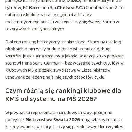
patrzysz na listę triumfatorów, widzisz, że Real Madryt ma 5
tytułów, FC Barcelona 3, a
Chelsea F.C.
i Corinthians po 2. To
naturalnie buduje narrację o „gigantach”, ale z
matematycznego punktu widzenia liczy się świeża forma w
rozgrywkach kontynentalnych.
Dlatego ranking historyczny i ranking kwalifikacyjny działają
obok siebie: pierwszy buduje kontekst i reputację, drugi
weryfikuje aktualną sportową jakość. W edycji 2025 przykład
stanowi Paris Saint-Germain – bez wcześniejszych tytułów w
Klubowych MŚ, ale dzięki zwycięstwu w Lidze Mistrzów
uznawane za jeden z najsilniejszych zespołów cyklu.
Czym różnią się rankingi klubowe dla
KMŚ od systemu na MŚ 2026?
W przypadku reprezentacji narodowych stosuje się inne
podejście.
Mistrzostwa Świata 2026
mają własny format i
zasady awansu, w których liczy się przede wszystkim wynik w