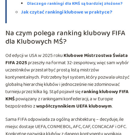
Dlaczego rankingi dla KMŚ są bardziej złożone?
Jak czytać rankingi klubowe w praktyce?
Na czym polega ranking klubowy FIFA
dla Klubowych MŚ?
Od edycji w USA w 2025 roku
Klubowe Mistrzostwa Świata
FIFA 2025
przeszły na format 32-zespołowy, więc sam wybór
uczestników przestał być prostą listą mistrzów
kontynentalnych. Potrzebny był system, który pozwala ułożyć
globalną hierarchię klubów i jednocześnie nie zdominować
turnieju przez kilka lig. Stąd pojawił się
ranking klubowy FIFA
KMŚ
powiązany z rankingami konfederacji, a w Europie
bezpośrednio z
współczynnikiem UEFA klubowym
.
Sama FIFA odpowiada za ogólną architekturę – decyduje, ile
miejsc dostaje UEFA, CONMEBOL, AFC, CAF, CONCACAF i OFC.
Konkretne nazwiska klubów z danego kontynentu wynikają