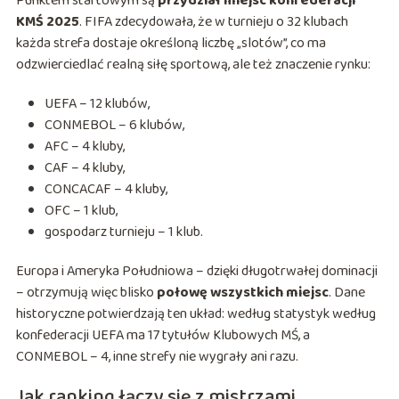
Punktem startowym są
przydział miejsc konfederacji
KMŚ 2025
. FIFA zdecydowała, że w turnieju o 32 klubach
każda strefa dostaje określoną liczbę „slotów”, co ma
odzwierciedlać realną siłę sportową, ale też znaczenie rynku:
UEFA – 12 klubów,
CONMEBOL – 6 klubów,
AFC – 4 kluby,
CAF – 4 kluby,
CONCACAF – 4 kluby,
OFC – 1 klub,
gospodarz turnieju – 1 klub.
Europa i Ameryka Południowa – dzięki długotrwałej dominacji
– otrzymują więc blisko
połowę wszystkich miejsc
. Dane
historyczne potwierdzają ten układ: według statystyk według
konfederacji UEFA ma 17 tytułów Klubowych MŚ, a
CONMEBOL – 4, inne strefy nie wygrały ani razu.
Jak ranking łączy się z mistrzami