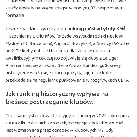
CONMEBOL 4. Taki układ wyjaśnia, dlaczego właśnie te dwie
strefy dostały najwięcej miejsc w nowym, 32-zespołowym
formacie.
Jeszcze bardziej czytelny jest
ranking państw tytuły KMŚ
.
Hiszpania ma 8 triumfów (przede wszystkim dzięki Realowi
Madryt i FC Barcelonie), Anglia 5, Brazylia 4, a Niemcy i Włochy
po 2. Te liczby dobrze tłumaczą, dlaczego w rankingu
kwalifikacyjnym tak często pojawiają się kluby z La Liga i
Premier League, a także z Serie A oraz Bundesligi. Sukcesy
historyczne wiążą się z mocną pozycją ligi, a ta z kolei
przekłada się na regularne punktowanie w rozgrywkach UEFA.
Jak ranking historyczny wpływa na
bieżące postrzeganie klubów?
Choć sam system kwalifikacyjny na turniej w 2025 roku opiera
się na kilku ostatnich sezonach, percepcja siły klubów wciąż
jest wzmacniana przez dorobek w Klubowych MŚ. Gdy