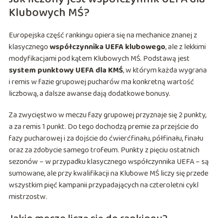
Klubowych MŚ?
Europejska część rankingu opiera się na mechanice znanej z
klasycznego
współczynnika UEFA klubowego
, ale z lekkimi
modyfikacjami pod kątem Klubowych MŚ. Podstawą jest
system punktowy UEFA dla KMŚ
, w którym każda wygrana
i remis w fazie grupowej pucharów ma konkretną wartość
liczbową, a dalsze awanse dają dodatkowe bonusy.
Za zwycięstwo w meczu fazy grupowej przyznaje się 2 punkty,
a za remis 1 punkt. Do tego dochodzą premie za przejście do
fazy pucharowej i za dojście do ćwierćfinału, półfinału, finału
oraz za zdobycie samego trofeum. Punkty z pięciu ostatnich
sezonów – w przypadku klasycznego współczynnika UEFA – są
sumowane, ale przy kwalifikacji na Klubowe MŚ liczy się przede
wszystkim pięć kampanii przypadających na czteroletni cykl
mistrzostw.