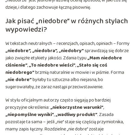
„niedobrze” jest jednowyrazową oceną sposobu, w jaki coś się
dzieje, i dlatego zachowuje łączną pisownię.
Jak pisać „niedobre” w różnych stylach
wypowiedzi?
W tekstach neutralnych – recenzjach, opisach, opiniach – formy
„niedobre”, „niedobra”, „niedobry”
sprawdzają się dobrze
jako zwięzłe etykiety jakości. Zdania typu
„Mam niedobre
ciśnienie”
,
„To niedobre wieści”
,
„Stało się coś
niedobrego”
brzmią naturalnie w mowie i w piśmie. Forma
„nie dobre”
byłaby tu sztuczna albo niejasna, bo
sugerowałaby, że zaraz nastąpi przeciwstawienie.
W stylu oficjalnym autorzy często sięgają po bardziej
precyzyjne określenia:
„niekorzystne warunki”
,
„niepomyślne wyniki”
,
„wadliwy produkt”
. Zasada
pozostaje ta sama – jeśli „nie” staje się częścią przymiotnika,
mamy zapis łączny. Rozdzielne „nie dobre” zostaje