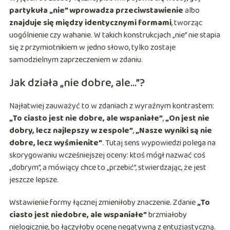
partykuła „nie” wprowadza przeciwstawienie
albo
znajduje się między identycznymi formami
, tworząc
uogólnienie czy wahanie. W takich konstrukcjach „nie” nie stapia
się z przymiotnikiem w jedno słowo, tylko zostaje
samodzielnym zaprzeczeniem w zdaniu.
Jak działa „nie dobre, ale…”?
Najłatwiej zauważyć to w zdaniach z wyraźnym kontrastem:
„To ciasto jest nie dobre, ale wspaniałe”
,
„On jest nie
dobry, lecz najlepszy w zespole”
,
„Nasze wyniki są nie
dobre, lecz wyśmienite”
. Tutaj sens wypowiedzi polega na
skorygowaniu wcześniejszej oceny: ktoś mógł nazwać coś
„dobrym”, a mówiący chce to „przebić”, stwierdzając, że jest
jeszcze lepsze.
Wstawienie formy łącznej zmieniłoby znaczenie. Zdanie
„To
ciasto jest niedobre, ale wspaniałe”
brzmiałoby
nielogicznie, bo łączyłoby ocenę negatywną z entuzjastyczną.