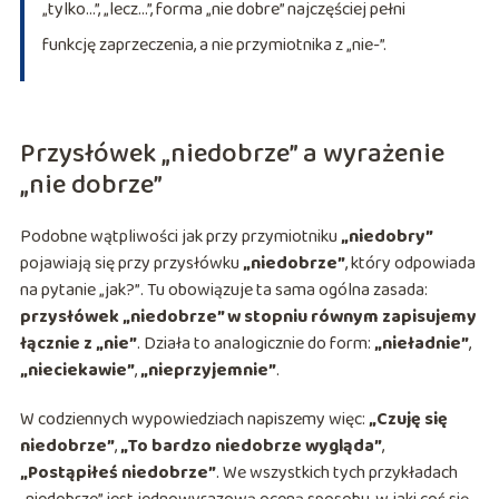
„tylko…”, „lecz…”, forma „nie dobre” najczęściej pełni
funkcję zaprzeczenia, a nie przymiotnika z „nie-”.
Przysłówek „niedobrze” a wyrażenie
„nie dobrze”
Podobne wątpliwości jak przy przymiotniku
„niedobry”
pojawiają się przy przysłówku
„niedobrze”
, który odpowiada
na pytanie
„jak?”
. Tu obowiązuje ta sama ogólna zasada:
przysłówek „niedobrze” w stopniu równym zapisujemy
łącznie z „nie”
. Działa to analogicznie do form:
„nieładnie”
,
„nieciekawie”
,
„nieprzyjemnie”
.
W codziennych wypowiedziach napiszemy więc:
„Czuję się
niedobrze”
,
„To bardzo niedobrze wygląda”
,
„Postąpiłeś niedobrze”
. We wszystkich tych przykładach