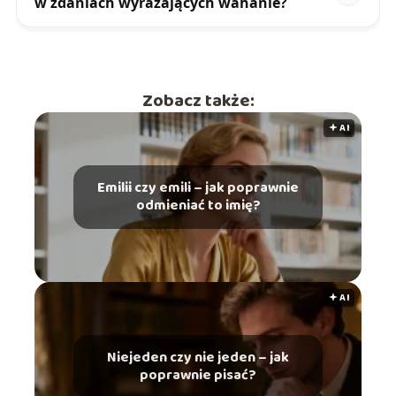
w zdaniach wyrażających wahanie?
Zobacz także:
🟅 AI
Emilii czy emili – jak poprawnie
odmieniać to imię?
🟅 AI
Niejeden czy nie jeden – jak
poprawnie pisać?