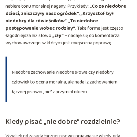
nabiera tonu moralnej nagany. Przykłady:
„Co za niedobre
dzieci, zniszczyły nasz ogródek”
,
„Krzysztof był
niedobry dla rówieśników”
,
„To niedobre
postępowanie wobec rodziny”
. Taka forma jest często
łagodniejsza niż słowo
„zły”
– nadaje się do komentarza
wychowawczego, w którym jest miejsce na poprawę.
Niedobre zachowanie, niedobre słowa czy niedobry
człowiek to ocena moralna, ale nadal z zachowaniem
łącznej pisowni „nie” z przymiotnikiem.
Kiedy pisać „nie dobre” rozdzielnie?
Wyjątek od zasady łącznej pisowni pojawia się wtedy, gdy