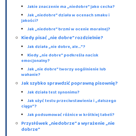
Jakie znaczenie ma „niedobre” jako cecha?
Jak „niedobre” działa w ocenach smaku i
jakości?
Jak „niedobre” brzmi w ocenie moralnej?
Kiedy pisać „nie dobre” rozdzielnie?
Jak działa „nie dobre, ale…”?
Kiedy „nie dobre” podkreśla nacisk
emocjonalny?
Jak „nie dobre” tworzy uogólnienie lub
wahanie?
Jak szybko sprawdzić poprawną pisownię?
Jak działa test synonimu?
Jak użyć testu przeciwstawienia i „dalszego
ciągu”?
Jak podsumować różnice w krótkiej tabeli?
Przysłówek „niedobrze” a wyrażenie „nie
dobrze”