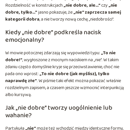
Rozdzielność w konstrukcjach
„nie dobre, ale…”
czy
„nie
dobre, tylko…”
jasno pokazuje, że
„nie” zaprzecza samej
kategorii dobra
, a nie tworzy nową cechę „niedobrości”.
Kiedy „nie dobre” podkreśla nacisk
emocjonalny?
W mowie potocznej zdarzają się wypowiedzi typu:
„To nie
dobre!”
, wygłoszone z mocnym naciskiem na „nie”. W takim
zdaniu często domyślnie kryje się przeciwstawienie, choć nie
pada ono wprost:
„To nie dobre (jak myślisz), tylko
naprawdę złe”
. W piśmie taki efekt można pokazać właśnie
rozdzielnym zapisem, a czasem jeszcze wzmocnić interpunkcją
albo kursywą.
Jak „nie dobre” tworzy uogólnienie lub
wahanie?
Partykuła
„nie”
może też wchodzić między identyczne formy,