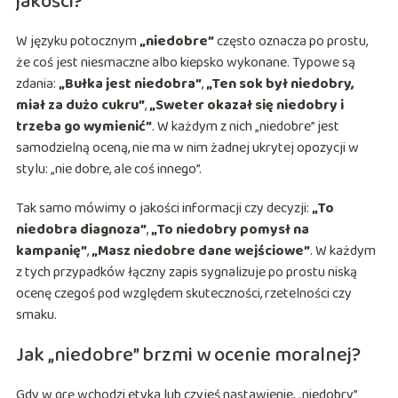
jakości?
W języku potocznym
„niedobre”
często oznacza po prostu,
że coś jest niesmaczne albo kiepsko wykonane. Typowe są
zdania:
„Bułka jest niedobra”
,
„Ten sok był niedobry,
miał za dużo cukru”
,
„Sweter okazał się niedobry i
trzeba go wymienić”
. W każdym z nich „niedobre” jest
samodzielną oceną, nie ma w nim żadnej ukrytej opozycji w
stylu: „nie dobre, ale coś innego”.
Tak samo mówimy o jakości informacji czy decyzji:
„To
niedobra diagnoza”
,
„To niedobry pomysł na
kampanię”
,
„Masz niedobre dane wejściowe”
. W każdym
z tych przypadków łączny zapis sygnalizuje po prostu niską
ocenę czegoś pod względem skuteczności, rzetelności czy
smaku.
Jak „niedobre” brzmi w ocenie moralnej?
Gdy w grę wchodzi etyka lub czyjeś nastawienie, „niedobry”