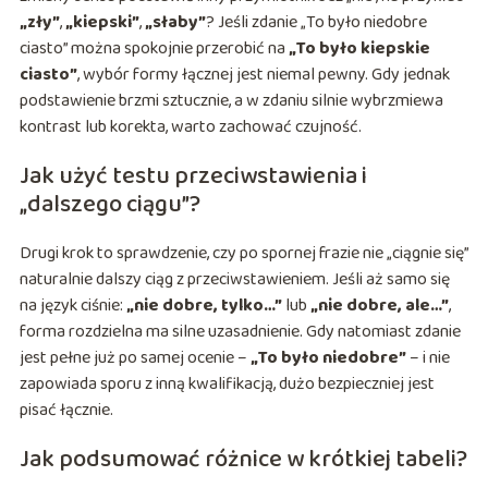
„zły”
,
„kiepski”
,
„słaby”
? Jeśli zdanie „To było niedobre
ciasto” można spokojnie przerobić na
„To było kiepskie
ciasto”
, wybór formy łącznej jest niemal pewny. Gdy jednak
podstawienie brzmi sztucznie, a w zdaniu silnie wybrzmiewa
kontrast lub korekta, warto zachować czujność.
Jak użyć testu przeciwstawienia i
„dalszego ciągu”?
Drugi krok to sprawdzenie, czy po spornej frazie nie „ciągnie się”
naturalnie dalszy ciąg z przeciwstawieniem. Jeśli aż samo się
na język ciśnie:
„nie dobre, tylko…”
lub
„nie dobre, ale…”
,
forma rozdzielna ma silne uzasadnienie. Gdy natomiast zdanie
jest pełne już po samej ocenie –
„To było niedobre”
– i nie
zapowiada sporu z inną kwalifikacją, dużo bezpieczniej jest
pisać łącznie.
Jak podsumować różnice w krótkiej tabeli?