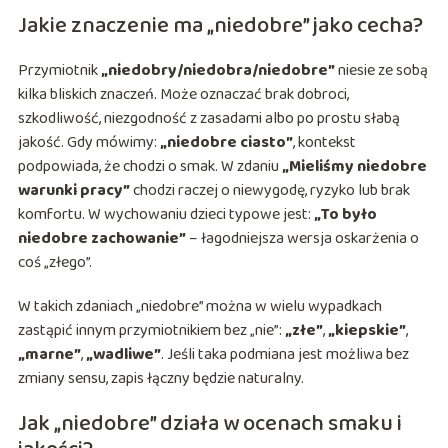
Jakie znaczenie ma „niedobre” jako cecha?
Przymiotnik
„niedobry/niedobra/niedobre”
niesie ze sobą
kilka bliskich znaczeń. Może oznaczać brak dobroci,
szkodliwość, niezgodność z zasadami albo po prostu słabą
jakość. Gdy mówimy:
„niedobre ciasto”
, kontekst
podpowiada, że chodzi o smak. W zdaniu
„Mieliśmy niedobre
warunki pracy”
chodzi raczej o niewygodę, ryzyko lub brak
komfortu. W wychowaniu dzieci typowe jest:
„To było
niedobre zachowanie”
– łagodniejsza wersja oskarżenia o
coś „złego”.
W takich zdaniach „niedobre” można w wielu wypadkach
zastąpić innym przymiotnikiem bez „nie”:
„złe”
,
„kiepskie”
,
„marne”
,
„wadliwe”
. Jeśli taka podmiana jest możliwa bez
zmiany sensu, zapis łączny będzie naturalny.
Jak „niedobre” działa w ocenach smaku i