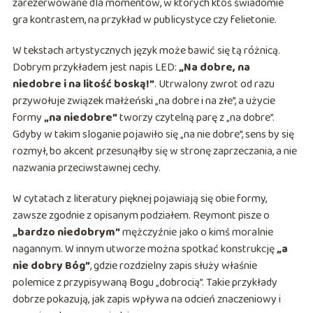
zarezerwowane dla momentów, w których ktoś świadomie
gra kontrastem, na przykład w publicystyce czy felietonie.
W tekstach artystycznych język może bawić się tą różnicą.
Dobrym przykładem jest napis LED:
„Na dobre, na
niedobre i na litość boską!”
. Utrwalony zwrot od razu
przywołuje związek małżeński „na dobre i na złe”, a użycie
formy
„na niedobre”
tworzy czytelną parę z „na dobre”.
Gdyby w takim sloganie pojawiło się „na nie dobre”, sens by się
rozmył, bo akcent przesunąłby się w stronę zaprzeczania, a nie
nazwania przeciwstawnej cechy.
W cytatach z literatury pięknej pojawiają się obie formy,
zawsze zgodnie z opisanym podziałem. Reymont pisze o
„bardzo niedobrym”
mężczyźnie jako o kimś moralnie
nagannym. W innym utworze można spotkać konstrukcję
„a
nie dobry Bóg”
, gdzie rozdzielny zapis służy właśnie
polemice z przypisywaną Bogu „dobrocią”. Takie przykłady
dobrze pokazują, jak zapis wpływa na odcień znaczeniowy i