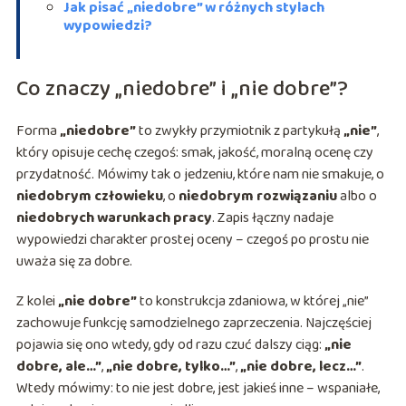
Jak pisać „niedobre” w różnych stylach
wypowiedzi?
Co znaczy „niedobre” i „nie dobre”?
Forma
„niedobre”
to zwykły przymiotnik z partykułą
„nie”
,
który opisuje cechę czegoś: smak, jakość, moralną ocenę czy
przydatność. Mówimy tak o jedzeniu, które nam nie smakuje, o
niedobrym człowieku
, o
niedobrym rozwiązaniu
albo o
niedobrych warunkach pracy
. Zapis łączny nadaje
wypowiedzi charakter prostej oceny – czegoś po prostu nie
uważa się za dobre.
Z kolei
„nie dobre”
to konstrukcja zdaniowa, w której „nie”
zachowuje funkcję samodzielnego zaprzeczenia. Najczęściej
pojawia się ono wtedy, gdy od razu czuć dalszy ciąg:
„nie
dobre, ale…”
,
„nie dobre, tylko…”
,
„nie dobre, lecz…”
.
Wtedy mówimy: to nie jest dobre, jest jakieś inne – wspaniałe,