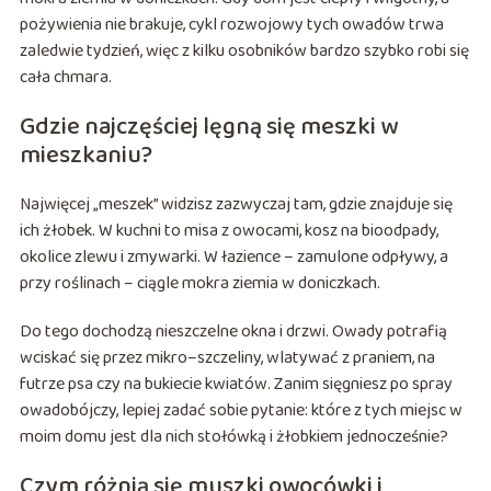
pożywienia nie brakuje, cykl rozwojowy tych owadów trwa
zaledwie tydzień, więc z kilku osobników bardzo szybko robi się
cała chmara.
Gdzie najczęściej lęgną się meszki w
mieszkaniu?
Najwięcej „meszek” widzisz zazwyczaj tam, gdzie znajduje się
ich żłobek. W kuchni to misa z owocami, kosz na bioodpady,
okolice zlewu i zmywarki. W łazience – zamulone odpływy, a
przy roślinach – ciągle mokra ziemia w doniczkach.
Do tego dochodzą nieszczelne okna i drzwi. Owady potrafią
wciskać się przez mikro–szczeliny, wlatywać z praniem, na
futrze psa czy na bukiecie kwiatów. Zanim sięgniesz po spray
owadobójczy, lepiej zadać sobie pytanie: które z tych miejsc w
moim domu jest dla nich stołówką i żłobkiem jednocześnie?
Czym różnią się muszki owocówki i