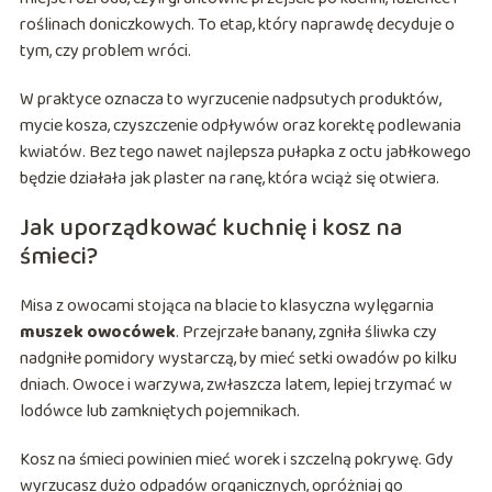
roślinach doniczkowych. To etap, który naprawdę decyduje o
tym, czy problem wróci.
W praktyce oznacza to wyrzucenie nadpsutych produktów,
mycie kosza, czyszczenie odpływów oraz korektę podlewania
kwiatów. Bez tego nawet najlepsza pułapka z octu jabłkowego
będzie działała jak plaster na ranę, która wciąż się otwiera.
Jak uporządkować kuchnię i kosz na
śmieci?
Misa z owocami stojąca na blacie to klasyczna wylęgarnia
muszek owocówek
. Przejrzałe banany, zgniła śliwka czy
nadgniłe pomidory wystarczą, by mieć setki owadów po kilku
dniach. Owoce i warzywa, zwłaszcza latem, lepiej trzymać w
lodówce lub zamkniętych pojemnikach.
Kosz na śmieci powinien mieć worek i szczelną pokrywę. Gdy
wyrzucasz dużo odpadów organicznych, opróżniaj go