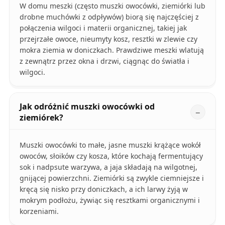
W domu meszki (często muszki owocówki, ziemiórki lub
drobne muchówki z odpływów) biorą się najczęściej z
połączenia wilgoci i materii organicznej, takiej jak
przejrzałe owoce, nieumyty kosz, resztki w zlewie czy
mokra ziemia w doniczkach. Prawdziwe meszki wlatują
z zewnątrz przez okna i drzwi, ciągnąc do światła i
wilgoci.
Jak odróżnić muszki owocówki od
ziemiórek?
Muszki owocówki to małe, jasne muszki krążące wokół
owoców, słoików czy kosza, które kochają fermentujący
sok i nadpsute warzywa, a jaja składają na wilgotnej,
gnijącej powierzchni. Ziemiórki są zwykle ciemniejsze i
kręcą się nisko przy doniczkach, a ich larwy żyją w
mokrym podłożu, żywiąc się resztkami organicznymi i
korzeniami.