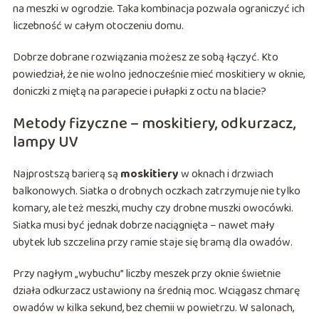
na meszki w ogrodzie. Taka kombinacja pozwala ograniczyć ich
liczebność w całym otoczeniu domu.
Dobrze dobrane rozwiązania możesz ze sobą łączyć. Kto
powiedział, że nie wolno jednocześnie mieć moskitiery w oknie,
doniczki z miętą na parapecie i pułapki z octu na blacie?
Metody fizyczne – moskitiery, odkurzacz,
lampy UV
Najprostszą barierą są
moskitiery
w oknach i drzwiach
balkonowych. Siatka o drobnych oczkach zatrzymuje nie tylko
komary, ale też meszki, muchy czy drobne muszki owocówki.
Siatka musi być jednak dobrze naciągnięta – nawet mały
ubytek lub szczelina przy ramie staje się bramą dla owadów.
Przy nagłym „wybuchu” liczby meszek przy oknie świetnie
działa odkurzacz ustawiony na średnią moc. Wciągasz chmarę
owadów w kilka sekund, bez chemii w powietrzu. W salonach,