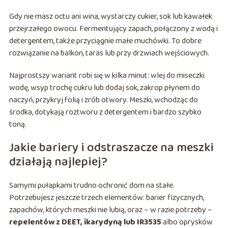
Gdy nie masz octu ani wina, wystarczy cukier, sok lub kawałek
przejrzałego owocu. Fermentujący zapach, połączony z wodą i
detergentem, także przyciągnie małe muchówki. To dobre
rozwiązanie na balkon, taras lub przy drzwiach wejściowych.
Najprostszy wariant robi się w kilka minut: wlej do miseczki
wodę, wsyp trochę cukru lub dodaj sok, zakrop płynem do
naczyń, przykryj folią i zrób otwory. Meszki, wchodząc do
środka, dotykają roztworu z detergentem i bardzo szybko
toną.
Jakie bariery i odstraszacze na meszki
działają najlepiej?
Samymi pułapkami trudno ochronić dom na stałe.
Potrzebujesz jeszcze trzech elementów: barier fizycznych,
zapachów, których meszki nie lubią, oraz – w razie potrzeby –
repelentów z DEET, ikarydyną lub IR3535
albo oprysków