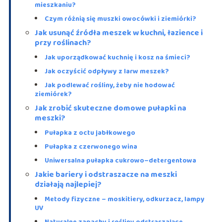
mieszkaniu?
Czym różnią się muszki owocówki i ziemiórki?
Jak usunąć źródła meszek w kuchni, łazience i
przy roślinach?
Jak uporządkować kuchnię i kosz na śmieci?
Jak oczyścić odpływy z larw meszek?
Jak podlewać rośliny, żeby nie hodować
ziemiórek?
Jak zrobić skuteczne domowe pułapki na
meszki?
Pułapka z octu jabłkowego
Pułapka z czerwonego wina
Uniwersalna pułapka cukrowo–detergentowa
Jakie bariery i odstraszacze na meszki
działają najlepiej?
Metody fizyczne – moskitiery, odkurzacz, lampy
UV