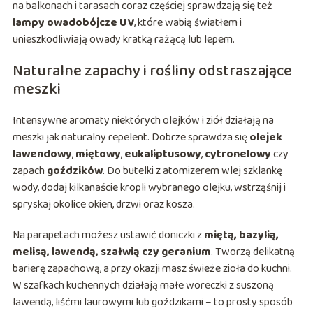
na balkonach i tarasach coraz częściej sprawdzają się też
lampy owadobójcze UV
, które wabią światłem i
unieszkodliwiają owady kratką rażącą lub lepem.
Naturalne zapachy i rośliny odstraszające
meszki
Intensywne aromaty niektórych olejków i ziół działają na
meszki jak naturalny repelent. Dobrze sprawdza się
olejek
lawendowy
,
miętowy
,
eukaliptusowy
,
cytronelowy
czy
zapach
goździków
. Do butelki z atomizerem wlej szklankę
wody, dodaj kilkanaście kropli wybranego olejku, wstrząśnij i
spryskaj okolice okien, drzwi oraz kosza.
Na parapetach możesz ustawić doniczki z
miętą, bazylią,
melisą, lawendą, szałwią czy geranium
. Tworzą delikatną
barierę zapachową, a przy okazji masz świeże zioła do kuchni.
W szafkach kuchennych działają małe woreczki z suszoną
lawendą, liśćmi laurowymi lub goździkami – to prosty sposób