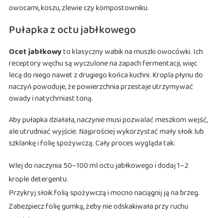
owocami, koszu, zlewie czy kompostowniku.
Pułapka z octu jabłkowego
Ocet jabłkowy
to klasyczny wabik na muszki owocówki. Ich
receptory węchu są wyczulone na zapach fermentacji, więc
lecą do niego nawet z drugiego końca kuchni. Kropla płynu do
naczyń powoduje, że powierzchnia przestaje utrzymywać
owady i natychmiast toną.
Aby pułapka działała, naczynie musi pozwalać meszkom wejść,
ale utrudniać wyjście. Najprościej wykorzystać mały słoik lub
szklankę i folię spożywczą. Cały proces wygląda tak:
Wlej do naczynia 50–100 ml octu jabłkowego i dodaj 1–2
krople detergentu.
Przykryj słoik folią spożywczą i mocno naciągnij ją na brzeg.
Zabezpiecz folię gumką, żeby nie odskakiwała przy ruchu