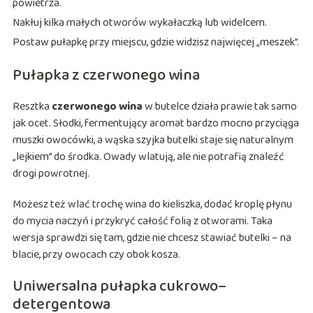
powietrza.
Nakłuj kilka małych otworów wykałaczką lub widelcem.
Postaw pułapkę przy miejscu, gdzie widzisz najwięcej „meszek”.
Pułapka z czerwonego wina
Resztka
czerwonego wina
w butelce działa prawie tak samo
jak ocet. Słodki, fermentujący aromat bardzo mocno przyciąga
muszki owocówki, a wąska szyjka butelki staje się naturalnym
„lejkiem” do środka. Owady wlatują, ale nie potrafią znaleźć
drogi powrotnej.
Możesz też wlać trochę wina do kieliszka, dodać kroplę płynu
do mycia naczyń i przykryć całość folią z otworami. Taka
wersja sprawdzi się tam, gdzie nie chcesz stawiać butelki – na
blacie, przy owocach czy obok kosza.
Uniwersalna pułapka cukrowo–
detergentowa