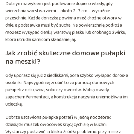
Dobrym nawykiem jest podlewanie dopiero wtedy, gdy
wierzchnia warstwa ziemi – około 2–3 cm – wyraźnie
przeschnie. Każda doniczka powinna mieć drożne otwory w
dnie, a podstawka musi być sucha. Na powierzchnię podłoża
możesz wysypać cienką warstwę piasku lub drobnego żwirku,
która utrudni samicom składanie jaj.
Jak zrobić skuteczne domowe pułapki
na meszki?
Gdy uporasz się już z siedliskami, pora szybko wyłapać dorosłe
osobniki. Najwygodniej zrobić to za pomocą domowych
pułapek z octu, wina, soku czy owoców. Wabią owady
zapachem fermentacji, a konstrukcja naczynia uniemożliwia im
ucieczkę.
Dobrze ustawiona pułapka potrafi w jedną noc zebrać
dziesiątki muszek owocówek kręcących się w kuchni.
Wystarczy postawić ją blisko źródła problemu: przy misie z