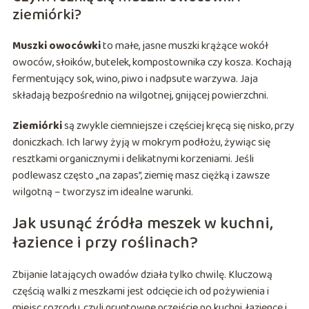
ziemiórki?
Muszki owocówki
to małe, jasne muszki krążące wokół
owoców, słoików, butelek, kompostownika czy kosza. Kochają
fermentujący sok, wino, piwo i nadpsute warzywa. Jaja
składają bezpośrednio na wilgotnej, gnijącej powierzchni.
Ziemiórki
są zwykle ciemniejsze i częściej kręcą się nisko, przy
doniczkach. Ich larwy żyją w mokrym podłożu, żywiąc się
resztkami organicznymi i delikatnymi korzeniami. Jeśli
podlewasz często „na zapas”, ziemię masz ciężką i zawsze
wilgotną – tworzysz im idealne warunki.
Jak usunąć źródła meszek w kuchni,
łazience i przy roślinach?
Zbijanie latających owadów działa tylko chwilę. Kluczową
częścią walki z meszkami jest odcięcie ich od pożywienia i
miejsc rozrodu, czyli gruntowne przejście po kuchni, łazience i