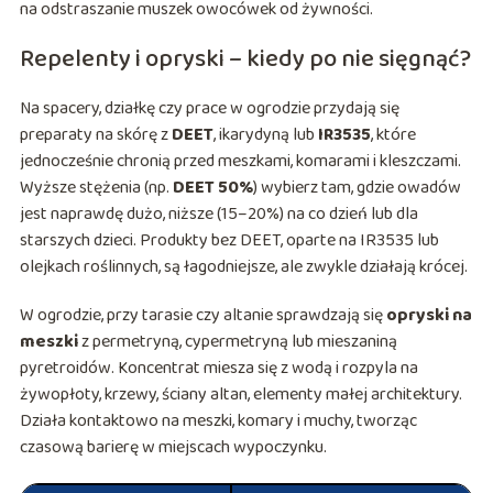
na odstraszanie muszek owocówek od żywności.
Repelenty i opryski – kiedy po nie sięgnąć?
Na spacery, działkę czy prace w ogrodzie przydają się
preparaty na skórę z
DEET
, ikarydyną lub
IR3535
, które
jednocześnie chronią przed meszkami, komarami i kleszczami.
Wyższe stężenia (np.
DEET 50%
) wybierz tam, gdzie owadów
jest naprawdę dużo, niższe (15–20%) na co dzień lub dla
starszych dzieci. Produkty bez DEET, oparte na IR3535 lub
olejkach roślinnych, są łagodniejsze, ale zwykle działają krócej.
W ogrodzie, przy tarasie czy altanie sprawdzają się
opryski na
meszki
z permetryną, cypermetryną lub mieszaniną
pyretroidów. Koncentrat miesza się z wodą i rozpyla na
żywopłoty, krzewy, ściany altan, elementy małej architektury.
Działa kontaktowo na meszki, komary i muchy, tworząc
czasową barierę w miejscach wypoczynku.