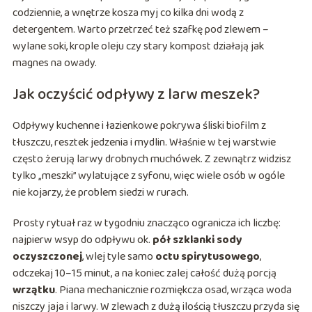
codziennie, a wnętrze kosza myj co kilka dni wodą z
detergentem. Warto przetrzeć też szafkę pod zlewem –
wylane soki, krople oleju czy stary kompost działają jak
magnes na owady.
Jak oczyścić odpływy z larw meszek?
Odpływy kuchenne i łazienkowe pokrywa śliski biofilm z
tłuszczu, resztek jedzenia i mydlin. Właśnie w tej warstwie
często żerują larwy drobnych muchówek. Z zewnątrz widzisz
tylko „meszki” wylatujące z syfonu, więc wiele osób w ogóle
nie kojarzy, że problem siedzi w rurach.
Prosty rytuał raz w tygodniu znacząco ogranicza ich liczbę:
najpierw wsyp do odpływu ok.
pół szklanki sody
oczyszczonej
, wlej tyle samo
octu spirytusowego
,
odczekaj 10–15 minut, a na koniec zalej całość dużą porcją
wrzątku
. Piana mechanicznie rozmiękcza osad, wrząca woda
niszczy jaja i larwy. W zlewach z dużą ilością tłuszczu przyda się