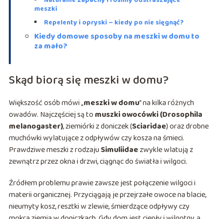
Naturalne zapachy i rośliny odstraszające
meszki
Repelenty i opryski – kiedy po nie sięgnąć?
Kiedy domowe sposoby na meszki w domu to
za mało?
Skąd biorą się meszki w domu?
Większość osób mówi „
meszki w domu
” na kilka różnych
owadów. Najczęściej są to
muszki owocówki (Drosophila
melanogaster)
, ziemiórki z doniczek (
Sciaridae
) oraz drobne
muchówki wylatujące z odpływów czy kosza na śmieci.
Prawdziwe meszki z rodzaju
Simuliidae
zwykle wlatują z
zewnątrz przez okna i drzwi, ciągnąc do światła i wilgoci.
Źródłem problemu prawie zawsze jest połączenie wilgoci i
materii organicznej. Przyciągają je przejrzałe owoce na blacie,
nieumyty kosz, resztki w zlewie, śmierdzące odpływy czy
mokra ziemia w doniczkach. Gdy dom jest ciepły i wilgotny, a