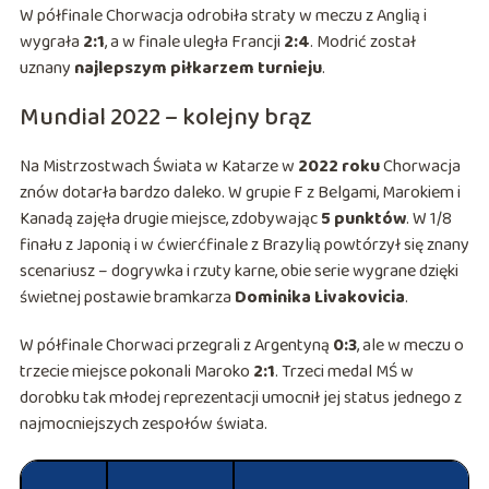
W półfinale Chorwacja odrobiła straty w meczu z Anglią i
wygrała
2:1
, a w finale uległa Francji
2:4
. Modrić został
uznany
najlepszym piłkarzem turnieju
.
Mundial 2022 – kolejny brąz
Na Mistrzostwach Świata w Katarze w
2022 roku
Chorwacja
znów dotarła bardzo daleko. W grupie F z Belgami, Marokiem i
Kanadą zajęła drugie miejsce, zdobywając
5 punktów
. W 1/8
finału z Japonią i w ćwierćfinale z Brazylią powtórzył się znany
scenariusz – dogrywka i rzuty karne, obie serie wygrane dzięki
świetnej postawie bramkarza
Dominika Livakovicia
.
W półfinale Chorwaci przegrali z Argentyną
0:3
, ale w meczu o
trzecie miejsce pokonali Maroko
2:1
. Trzeci medal MŚ w
dorobku tak młodej reprezentacji umocnił jej status jednego z
najmocniejszych zespołów świata.