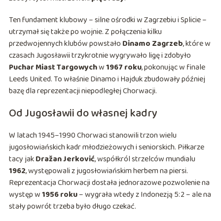
Ten fundament klubowy – silne ośrodki w Zagrzebiu i Splicie –
utrzymał się także po wojnie. Z połączenia kilku
przedwojennych klubów powstało
Dinamo Zagrzeb
, które w
czasach Jugosławii trzykrotnie wygrywało ligę i zdobyło
Puchar Miast Targowych
w
1967 roku
, pokonując w finale
Leeds United. To właśnie Dinamo i Hajduk zbudowały później
bazę dla reprezentacji niepodległej Chorwacji.
Od Jugosławii do własnej kadry
W latach 1945–1990 Chorwaci stanowili trzon wielu
jugosłowiańskich kadr młodzieżowych i seniorskich. Piłkarze
tacy jak
Dražan Jerković
, współkról strzelców mundialu
1962
, występowali z jugosłowiańskim herbem na piersi.
Reprezentacja Chorwacji dostała jednorazowe pozwolenie na
występ w
1956 roku
– wygrała wtedy z Indonezją 5:2 – ale na
stały powrót trzeba było długo czekać.