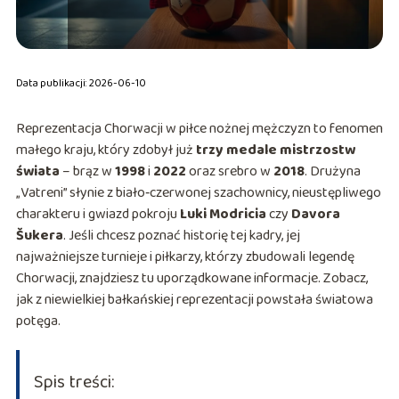
Data publikacji: 2026-06-10
Reprezentacja Chorwacji w piłce nożnej mężczyzn to fenomen
małego kraju, który zdobył już
trzy medale mistrzostw
świata
– brąz w
1998
i
2022
oraz srebro w
2018
. Drużyna
„Vatreni” słynie z biało‑czerwonej szachownicy, nieustępliwego
charakteru i gwiazd pokroju
Luki Modricia
czy
Davora
Šukera
. Jeśli chcesz poznać historię tej kadry, jej
najważniejsze turnieje i piłkarzy, którzy zbudowali legendę
Chorwacji, znajdziesz tu uporządkowane informacje. Zobacz,
jak z niewielkiej bałkańskiej reprezentacji powstała światowa
potęga.
Spis treści: