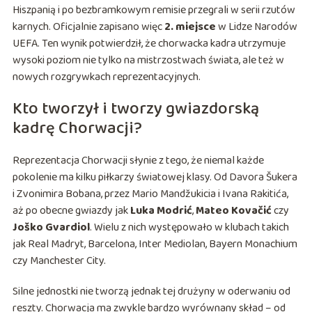
Hiszpanią i po bezbramkowym remisie przegrali w serii rzutów
karnych. Oficjalnie zapisano więc
2. miejsce
w Lidze Narodów
UEFA. Ten wynik potwierdził, że chorwacka kadra utrzymuje
wysoki poziom nie tylko na mistrzostwach świata, ale też w
nowych rozgrywkach reprezentacyjnych.
Kto tworzył i tworzy gwiazdorską
kadrę Chorwacji?
Reprezentacja Chorwacji słynie z tego, że niemal każde
pokolenie ma kilku piłkarzy światowej klasy. Od Davora Šukera
i Zvonimira Bobana, przez Mario Mandžukicia i Ivana Rakitića,
aż po obecne gwiazdy jak
Luka Modrić
,
Mateo Kovačić
czy
Joško Gvardiol
. Wielu z nich występowało w klubach takich
jak Real Madryt, Barcelona, Inter Mediolan, Bayern Monachium
czy Manchester City.
Silne jednostki nie tworzą jednak tej drużyny w oderwaniu od
reszty. Chorwacja ma zwykle bardzo wyrównany skład – od