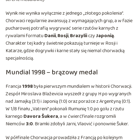
Wynik nie wynika wyłącznie z jednego „złotego pokolenia”.
Chorwaci regularnie awansują z wymagających grup, a w fazie
pucharowej potrafią wygrywać serie rzutów karnych z
rywalami formatu
Danii
,
Rosji
,
Brazylii
czy
Japonią
.
Charakter tej kadry świetnie pokazują turnieje w Rosji i
Katarze, gdzie dogrywki i karne stały się niemal chorwacką
specjalnością.
Mundial 1998 – brązowy medal
Francja
1998
była pierwszym mundialem w historii Chorwacji.
Zespół Miroslava Blaževicia wyszedł z grupy H po wygranych
nad Jamajką (3:1) i Japonią (1:0) oraz porażce z Argentyną (0:1).
W 1/8 finału „Vatreni” pokonali Rumunię 1:0 po golu z rzutu
karnego
Davora Šukera
, a w ćwierćfinale rozgromili
Niemców
3:0
. Bramki zdobyli Jarni, Vlaović i ponownie Šuker.
W półfinale Chorwacja prowadziła z Francją po kolejnym