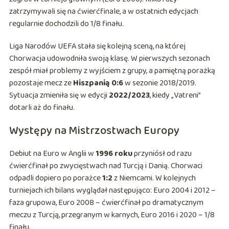
zatrzymywali się na ćwierćfinale, a w ostatnich edycjach
regularnie dochodzili do 1/8 finału.
Liga Narodów UEFA stała się kolejną sceną, na której
Chorwacja udowodniła swoją klasę. W pierwszych sezonach
zespół miał problemy z wyjściem z grupy, a pamiętną porażką
pozostaje mecz ze
Hiszpanią 0:6
w sezonie 2018/2019.
Sytuacja zmieniła się w edycji
2022/2023
, kiedy „Vatreni”
dotarli aż do finału.
Występy na Mistrzostwach Europy
Debiut na Euro w Anglii w
1996 roku
przyniósł od razu
ćwierćfinał po zwycięstwach nad Turcją i Danią. Chorwaci
odpadli dopiero po porażce
1:2
z Niemcami. W kolejnych
turniejach ich bilans wyglądał następująco: Euro 2004 i 2012 –
faza grupowa, Euro 2008 – ćwierćfinał po dramatycznym
meczu z Turcją, przegranym w karnych, Euro 2016 i 2020 – 1/8
finału.