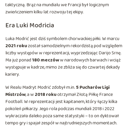
taktyczną. Brąz na mundialu we Francji był logicznym
zwieńczeniem kilku lat rozwoju tej ekipy.
Era Luki Modricia
Luka Modrić jest dziś symbolem chorwackiej piłki. W marcu
2021 roku
został samodzielnym rekordzistą pod względem
liczby występów w reprezentacji, wyprzedzając Darijo Srnę.
Ma już ponad
180 meczów
w narodowych barwach i wciąż
występuje w kadrze, mimo że zbliża się do czwartej dekady
kariery.
W Realu Madryt Modrić zdobył m.in.
5 Pucharów Ligi
Mistrzów
, a w
2018 roku
otrzymał Złotą Piłkę France
Football. W reprezentacji jest kapitanem, który łączy kilka
pokoleń piłkarzy. Jego rola podczas mundiali 2018 i 2022
wykraczała daleko poza same statystyki – to on dyktował
tempo gry i spajał zespół w najtrudniejszych momentach.