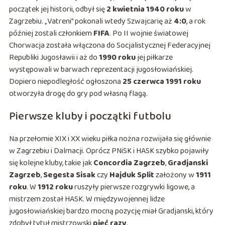
początek jej historii, odbył się
2 kwietnia 1940 roku
w
Zagrzebiu. „Vatreni” pokonali wtedy Szwajcarię aż
4:0
, a rok
później zostali członkiem
FIFA
. Po II wojnie światowej
Chorwacja została włączona do Socjalistycznej Federacyjnej
Republiki Jugosławii i aż do
1990 roku
jej piłkarze
występowali w barwach reprezentacji jugosłowiańskiej.
Dopiero niepodległość ogłoszona
25 czerwca 1991 roku
otworzyła drogę do gry pod własną flagą.
Pierwsze kluby i początki futbolu
Na przełomie XIX i XX wieku piłka nożna rozwijała się głównie
w Zagrzebiu i Dalmacji. Oprócz PNiSK i HASK szybko pojawiły
się kolejne kluby, takie jak
Concordia Zagrzeb
,
Gradjanski
Zagrzeb
,
Segesta Sisak
czy
Hajduk Split
założony w
1911
roku
. W
1912 roku
ruszyły pierwsze rozgrywki ligowe, a
mistrzem został HASK. W międzywojennej lidze
jugosłowiańskiej bardzo mocną pozycję miał Gradjanski, który
zdobył tytuł mistrzowski
pięć razy
.