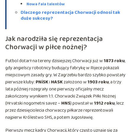
Nowa fala talentów
Dlaczego reprezentacja Chorwacji odnosi tak
duże sukcesy?
Jak narodziła się reprezentacja
Chorwacji w piłce nożnej?
Futbol dotarł na tereny dzisiejszej Chorwacji już w
1873 roku
,
gdy angielscy robotnicy budujący fabrykę w Rijece pokazali
miejscowym zasady gry. W Zagrzebiu bardzo szybko powstały
pierwsze kluby:
PNiSK
i
HASK
założono w
1903 roku
, a trzy
lata później rozegrały one pierwszy oficjalny mecz
zakończony wynikiem 1:1. Chorwacki Związek Piłki Nożnej
(Hrvatski nogometni savez –
HNS
) powstał w
1912 roku
, lecz
przez dziesięciolecia chorwaccy piłkarze reprezentowali
najpierw Królestwo SHS, a potem Jugosławię.
Pierwszy mecz kadry Chorwacji, który często uznaje się za