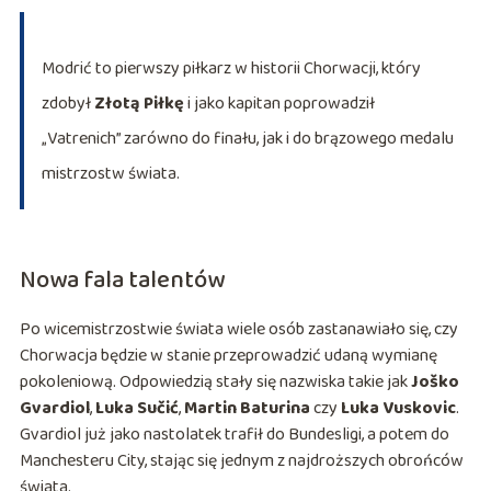
Modrić to pierwszy piłkarz w historii Chorwacji, który
zdobył
Złotą Piłkę
i jako kapitan poprowadził
„Vatrenich” zarówno do finału, jak i do brązowego medalu
mistrzostw świata.
Nowa fala talentów
Po wicemistrzostwie świata wiele osób zastanawiało się, czy
Chorwacja będzie w stanie przeprowadzić udaną wymianę
pokoleniową. Odpowiedzią stały się nazwiska takie jak
Joško
Gvardiol
,
Luka Sučić
,
Martin Baturina
czy
Luka Vuskovic
.
Gvardiol już jako nastolatek trafił do Bundesligi, a potem do
Manchesteru City, stając się jednym z najdroższych obrońców
świata.