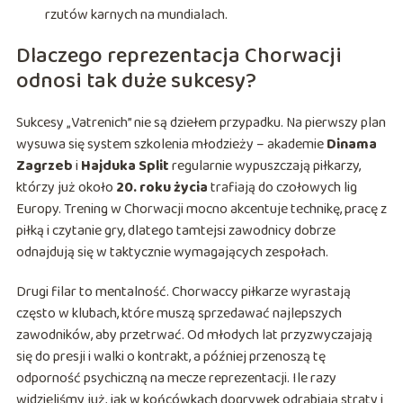
rzutów karnych na mundialach.
Dlaczego reprezentacja Chorwacji
odnosi tak duże sukcesy?
Sukcesy „Vatrenich” nie są dziełem przypadku. Na pierwszy plan
wysuwa się system szkolenia młodzieży – akademie
Dinama
Zagrzeb
i
Hajduka Split
regularnie wypuszczają piłkarzy,
którzy już około
20. roku życia
trafiają do czołowych lig
Europy. Trening w Chorwacji mocno akcentuje technikę, pracę z
piłką i czytanie gry, dlatego tamtejsi zawodnicy dobrze
odnajdują się w taktycznie wymagających zespołach.
Drugi filar to mentalność. Chorwaccy piłkarze wyrastają
często w klubach, które muszą sprzedawać najlepszych
zawodników, aby przetrwać. Od młodych lat przyzwyczajają
się do presji i walki o kontrakt, a później przenoszą tę
odporność psychiczną na mecze reprezentacji. Ile razy
widzieliśmy już, jak w końcówkach dogrywek odrabiają straty i