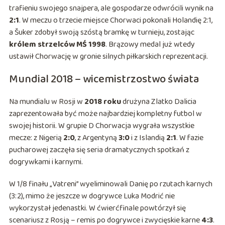
trafieniu swojego snajpera, ale gospodarze odwrócili wynik na
2:1
. W meczu o trzecie miejsce Chorwaci pokonali Holandię 2:1,
a Šuker zdobył swoją szóstą bramkę w turnieju, zostając
królem strzelców MŚ 1998
. Brązowy medal już wtedy
ustawił Chorwację w gronie silnych piłkarskich reprezentacji.
Mundial 2018 – wicemistrzostwo świata
Na mundialu w Rosji w
2018 roku
drużyna Zlatko Dalicia
zaprezentowała być może najbardziej kompletny futbol w
swojej historii. W grupie D Chorwacja wygrała wszystkie
mecze: z Nigerią
2:0
, z Argentyną
3:0
i z Islandią
2:1
. W fazie
pucharowej zaczęła się seria dramatycznych spotkań z
dogrywkami i karnymi.
W 1/8 finału „Vatreni” wyeliminowali Danię po rzutach karnych
(3:2), mimo że jeszcze w dogrywce Luka Modrić nie
wykorzystał jedenastki. W ćwierćfinale powtórzył się
scenariusz z Rosją – remis po dogrywce i zwycięskie karne
4:3
.