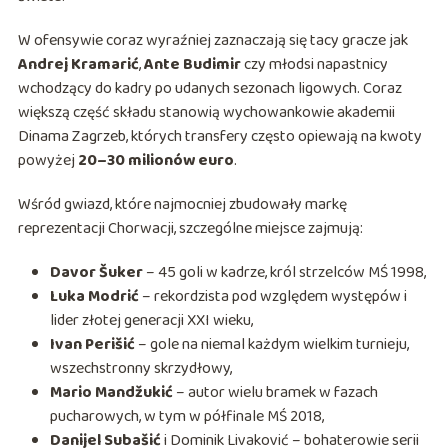
W ofensywie coraz wyraźniej zaznaczają się tacy gracze jak
Andrej Kramarić
,
Ante Budimir
czy młodsi napastnicy
wchodzący do kadry po udanych sezonach ligowych. Coraz
większą część składu stanowią wychowankowie akademii
Dinama Zagrzeb, których transfery często opiewają na kwoty
powyżej
20–30 milionów euro
.
Wśród gwiazd, które najmocniej zbudowały markę
reprezentacji Chorwacji, szczególne miejsce zajmują:
Davor Šuker
– 45 goli w kadrze, król strzelców MŚ 1998,
Luka Modrić
– rekordzista pod względem występów i
lider złotej generacji XXI wieku,
Ivan Perišić
– gole na niemal każdym wielkim turnieju,
wszechstronny skrzydłowy,
Mario Mandžukić
– autor wielu bramek w fazach
pucharowych, w tym w półfinale MŚ 2018,
Danijel Subašić
i Dominik Livaković – bohaterowie serii