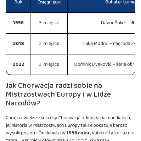
Rok
Osiągnięcie
Bohater turnieju
1998
3. miejsce
Davor Šuker –
6 go
2018
2. miejsce
Luka Modrić – nagroda Złote
2022
3. miejsce
Dominik Livaković – seria obron
Jak Chorwacja radzi sobie na
Mistrzostwach Europy i w Lidze
Narodów?
Choć największe sukcesy Chorwacja odnosiła na mundialach,
jej historia w Mistrzostwach Europy także pokazuje bardzo
wysoki poziom. Od debiutu w
1996 roku
„Vatreni” tylko raz nie
zagrali w turnieju głównym (Euro 2000). Kilka razy