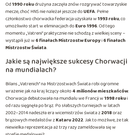
Od
1990 roku
drużyna zaczęła znów rozgrywać towarzyskie
mecze, choć HNS nie należał jeszcze do
UEFA
. Pełne
członkostwo chorwacka federacja uzyskała w
1993 roku
, co
umożliwiło start w eliminacjach do
Euro 1996
. Od tego
momentu „Vatreni” praktycznie nie schodzą z wielkiej sceny –
wystąpili już w
6 finałach Mistrzostw Europy
i
6 finałach
Mistrzostw Świata
.
Jakie są największe sukcesy Chorwacji
na mundialach?
Bilans „Vatrenich” na Mistrzostwach Świata robi ogromne
wrażenie jak na kraj liczący około
4 milionów mieszkańców
.
Chorwacja debiutowała na mundialu we Francji w
1998 roku
i
od razu sięgnęła po brąz. Po słabszych turniejach w latach
2002–2014 nadeszła era wicemistrzów świata z
2018
oraz
brązowych medalistów z
Kataru 2022
. Jak to możliwe, że tak
niewielka reprezentacja aż trzy razy zameldowała się w
strefie medalowej?