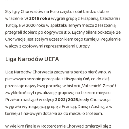
Styl gry Chorwatów na Euro często robił bardzo dobre
wrażenie. W
2016 roku
wygrali grupę z Hiszpanią, Czechami i
Turcją, a w 2020 roku w spektakularnym meczu z Hiszpanią
przegrali dopiero po dogrywce
3:5
. Łączny bilans pokazuje, że
Chorwacja jest stałym uczestnikiem tego turnieju i regularnie
walczy z czołowymi reprezentacjami Europy.
Liga Narodów UEFA
Ligę Narodów Chorwacja zaczynała bardzo nierówno. W
pierwszym sezonie przegrała z Hiszpanią
0:6
, co do dziś
pozostaje najwyższą porażką w historii „Vatrenich”. Zespół
zwykle kończył rywalizację grupową na trzecim miejscu.
Przełom nastąpił w edycji
2022/2023
, kiedy Chorwacja
wygrała wymagającą grupę z Francją, Danią i Austrią, a w
turnieju finałowym dotarła aż do meczu o trofeum.
W wielkim finale w Rotterdamie Chorwaci zmierzyli się z