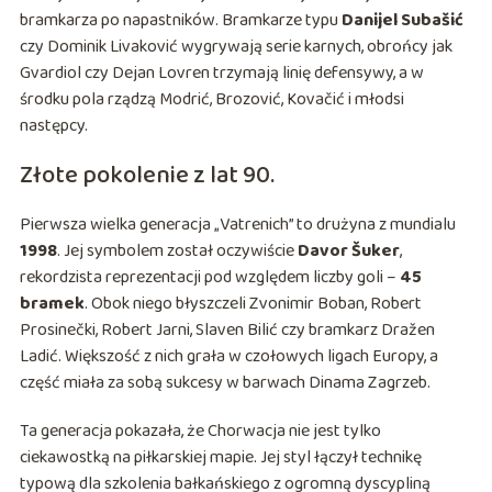
bramkarza po napastników. Bramkarze typu
Danijel Subašić
czy Dominik Livaković wygrywają serie karnych, obrońcy jak
Gvardiol czy Dejan Lovren trzymają linię defensywy, a w
środku pola rządzą Modrić, Brozović, Kovačić i młodsi
następcy.
Złote pokolenie z lat 90.
Pierwsza wielka generacja „Vatrenich” to drużyna z mundialu
1998
. Jej symbolem został oczywiście
Davor Šuker
,
rekordzista reprezentacji pod względem liczby goli –
45
bramek
. Obok niego błyszczeli Zvonimir Boban, Robert
Prosinečki, Robert Jarni, Slaven Bilić czy bramkarz Dražen
Ladić. Większość z nich grała w czołowych ligach Europy, a
część miała za sobą sukcesy w barwach Dinama Zagrzeb.
Ta generacja pokazała, że Chorwacja nie jest tylko
ciekawostką na piłkarskiej mapie. Jej styl łączył technikę
typową dla szkolenia bałkańskiego z ogromną dyscypliną