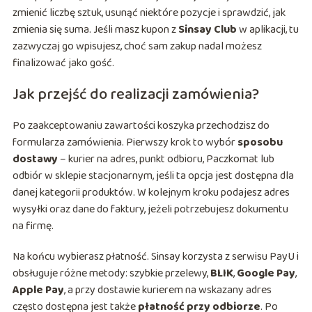
zmienić liczbę sztuk, usunąć niektóre pozycje i sprawdzić, jak
zmienia się suma. Jeśli masz kupon z
Sinsay Club
w aplikacji, tu
zazwyczaj go wpisujesz, choć sam zakup nadal możesz
finalizować jako gość.
Jak przejść do realizacji zamówienia?
Po zaakceptowaniu zawartości koszyka przechodzisz do
formularza zamówienia. Pierwszy krok to wybór
sposobu
dostawy
– kurier na adres, punkt odbioru, Paczkomat lub
odbiór w sklepie stacjonarnym, jeśli ta opcja jest dostępna dla
danej kategorii produktów. W kolejnym kroku podajesz adres
wysyłki oraz dane do faktury, jeżeli potrzebujesz dokumentu
na firmę.
Na końcu wybierasz płatność. Sinsay korzysta z serwisu PayU i
obsługuje różne metody: szybkie przelewy,
BLIK
,
Google Pay
,
Apple Pay
, a przy dostawie kurierem na wskazany adres
często dostępna jest także
płatność przy odbiorze
. Po