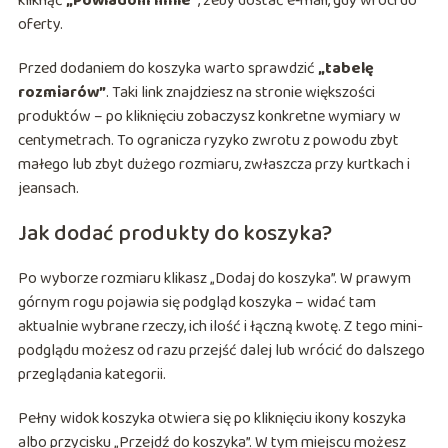
kliknąć
„Powiadom mnie”
, żeby dostać e‑mail, gdy wróci do
oferty.
Przed dodaniem do koszyka warto sprawdzić
„tabelę
rozmiarów”
. Taki link znajdziesz na stronie większości
produktów – po kliknięciu zobaczysz konkretne wymiary w
centymetrach. To ogranicza ryzyko zwrotu z powodu zbyt
małego lub zbyt dużego rozmiaru, zwłaszcza przy kurtkach i
jeansach.
Jak dodać produkty do koszyka?
Po wyborze rozmiaru klikasz „Dodaj do koszyka”. W prawym
górnym rogu pojawia się podgląd koszyka – widać tam
aktualnie wybrane rzeczy, ich ilość i łączną kwotę. Z tego mini-
podglądu możesz od razu przejść dalej lub wrócić do dalszego
przeglądania kategorii.
Pełny widok koszyka otwiera się po kliknięciu ikony koszyka
albo przycisku „Przejdź do koszyka”. W tym miejscu możesz