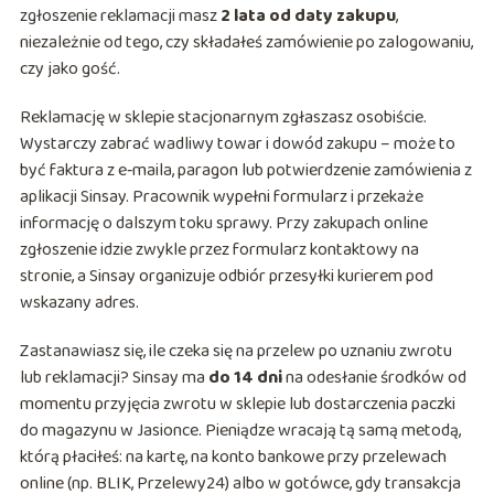
zgłoszenie reklamacji masz
2 lata od daty zakupu
,
niezależnie od tego, czy składałeś zamówienie po zalogowaniu,
czy jako gość.
Reklamację w sklepie stacjonarnym zgłaszasz osobiście.
Wystarczy zabrać wadliwy towar i dowód zakupu – może to
być faktura z e‑maila, paragon lub potwierdzenie zamówienia z
aplikacji Sinsay. Pracownik wypełni formularz i przekaże
informację o dalszym toku sprawy. Przy zakupach online
zgłoszenie idzie zwykle przez formularz kontaktowy na
stronie, a Sinsay organizuje odbiór przesyłki kurierem pod
wskazany adres.
Zastanawiasz się, ile czeka się na przelew po uznaniu zwrotu
lub reklamacji? Sinsay ma
do 14 dni
na odesłanie środków od
momentu przyjęcia zwrotu w sklepie lub dostarczenia paczki
do magazynu w Jasionce. Pieniądze wracają tą samą metodą,
którą płaciłeś: na kartę, na konto bankowe przy przelewach
online (np. BLIK, Przelewy24) albo w gotówce, gdy transakcja