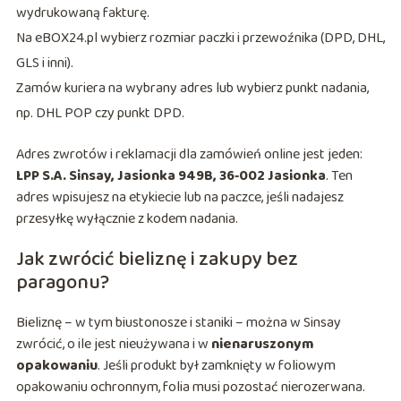
wydrukowaną fakturę.
Na eBOX24.pl wybierz rozmiar paczki i przewoźnika (DPD, DHL,
GLS i inni).
Zamów kuriera na wybrany adres lub wybierz punkt nadania,
np. DHL POP czy punkt DPD.
Adres zwrotów i reklamacji dla zamówień online jest jeden:
LPP S.A. Sinsay, Jasionka 949B, 36‑002 Jasionka
. Ten
adres wpisujesz na etykiecie lub na paczce, jeśli nadajesz
przesyłkę wyłącznie z kodem nadania.
Jak zwrócić bieliznę i zakupy bez
paragonu?
Bieliznę – w tym biustonosze i staniki – można w Sinsay
zwrócić, o ile jest nieużywana i w
nienaruszonym
opakowaniu
. Jeśli produkt był zamknięty w foliowym
opakowaniu ochronnym, folia musi pozostać nierozerwana.