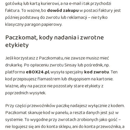
gotówką lub kartą kurierowi, a na e‑mail i tak przychodzi
faktura. To ważne, bo
dowód zakupu
w postaci faktury jest
później podstawą do zwrotu lub reklamacji – nie tylko
klasyczny paragon papierowy.
Paczkomat, kody nadania i zwrotne
etykiety
Jeśli korzystasz z Paczkomatu, nie zawsze musisz mieć
drukarkę. Po opłaceniu zwrotu Sinsay lub pośrednik, np.
platforma
eBOX24.pl
, wysyła specjalny
kod zwrotu
. Ten
kod przepisujesz flamastrem lub długopisem na kartonie.
Ważne, aby na paczce nie pozostały stare etykiety z
poprzednich wysyłek.
Przy części przewoźników paczkę nadajesz wyłącznie z kodem.
Paczkomat skanuje kod w panelu, a reszta danych jest już w
systemie. To wygodne przy zwrotach zrobionych jako gość –
nie logujesz się ani do konta sklepu, ani do konta przewoźnika, a