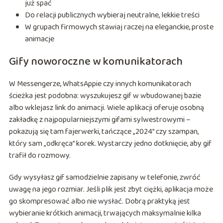
już spać
Do relacji publicznych wybieraj neutralne, lekkie treści
W grupach firmowych stawiaj raczej na eleganckie, proste
animacje
Gify noworoczne w komunikatorach
W Messengerze, WhatsAppie czy innych komunikatorach
ścieżka jest podobna: wyszukujesz gif w wbudowanej bazie
albo wklejasz link do animacji. Wiele aplikacji oferuje osobną
zakładkę z najpopularniejszymi gifami sylwestrowymi –
pokazują się tam fajerwerki, tańczące „2024” czy szampan,
który sam „odkręca” korek. Wystarczy jedno dotknięcie, aby gif
trafił do rozmowy.
Gdy wysyłasz gif samodzielnie zapisany w telefonie, zwróć
uwagę na jego rozmiar. Jeśli plik jest zbyt ciężki, aplikacja może
go skompresować albo nie wysłać. Dobrą praktyką jest
wybieranie krótkich animacji, trwających maksymalnie kilka