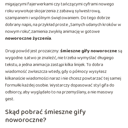
migającymi fajerwerkami czy tańczącymi cyframi nowego
roku wywołuje skojarzenia z zabawą sylwestrową,
szampanem i wspólnym świętowaniem. Do tego dobrze
dobrany napis, na przykład proste „Samych udanych kroków w
nowym roku”, zamienia zwykłą animację w gotowe
noworoczne życzenia
.
Drugi powód jest prozaiczny:
śmieszne gify noworoczne
są
wygodne. Łatwo je znaleźć, nie trzeba wymyślać długiego
tekstu, a jedna animacja zastąpi kilka linijek. To dobra
wiadomość zwłaszcza wtedy, gdy o północy wysyłasz
kilkanaście wiadomości naraz i nie chcesz powtarzać tej samej
formułki każdej osobie. Wystarczy dopasować styl gifa do
odbiorcy, aby wyglądało to na przemyślany, a nie masowy
gest.
Skąd pobrać śmieszne gify
noworoczne?