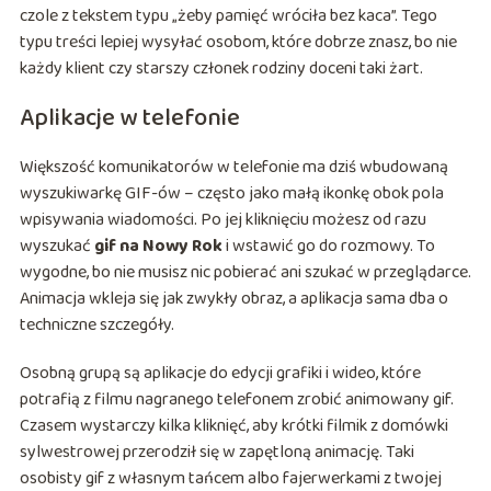
czole z tekstem typu „żeby pamięć wróciła bez kaca”. Tego
typu treści lepiej wysyłać osobom, które dobrze znasz, bo nie
każdy klient czy starszy członek rodziny doceni taki żart.
Aplikacje w telefonie
Większość komunikatorów w telefonie ma dziś wbudowaną
wyszukiwarkę GIF-ów – często jako małą ikonkę obok pola
wpisywania wiadomości. Po jej kliknięciu możesz od razu
wyszukać
gif na Nowy Rok
i wstawić go do rozmowy. To
wygodne, bo nie musisz nic pobierać ani szukać w przeglądarce.
Animacja wkleja się jak zwykły obraz, a aplikacja sama dba o
techniczne szczegóły.
Osobną grupą są aplikacje do edycji grafiki i wideo, które
potrafią z filmu nagranego telefonem zrobić animowany gif.
Czasem wystarczy kilka kliknięć, aby krótki filmik z domówki
sylwestrowej przerodził się w zapętloną animację. Taki
osobisty gif z własnym tańcem albo fajerwerkami z twojej