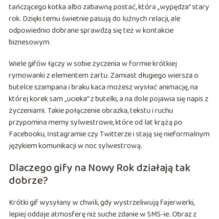
tańczącego kotka albo zabawną postać, która „wypędza” stary
rok. Dzięki temu świetnie pasują do luźnych relacji, ale
odpowiednio dobrane sprawdzą się też w kontakcie
biznesowym.
Wiele gifów łączy w sobie życzenia w formie krótkiej
rymowanki z elementem żartu. Zamiast długiego wiersza o
butelce szampana i braku kaca możesz wysłać animację, na
której korek sam „ucieka” z butelki, a na dole pojawia się napis z
życzeniami. Takie połączenie obrazka, tekstu i ruchu
przypomina memy sylwestrowe, które od lat krążą po
Facebooku, Instagramie czy Twitterze i stają się nieformalnym
językiem komunikacji w noc sylwestrową.
Dlaczego gify na Nowy Rok działają tak
dobrze?
Krótki gif wysyłany w chwili, gdy wystrzeliwują fajerwerki,
lepiej oddaje atmosferę niż suche zdanie w SMS-ie. Obraz z