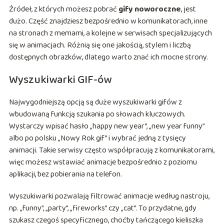
Źródeł, z których możesz pobrać
gify noworoczne
, jest
dużo. Część znajdziesz bezpośrednio w komunikatorach, inne
na stronach z memami, a kolejne w serwisach specjalizujących
się w animacjach. Różnią się one jakością, stylem i liczbą
dostępnych obrazków, dlatego warto znać ich mocne strony.
Wyszukiwarki GIF-ów
Najwygodniejszą opcją są duże wyszukiwarki gifów z
wbudowaną funkcją szukania po słowach kluczowych.
Wystarczy wpisać hasło „happy new year”, „new year funny”
albo po polsku „Nowy Rok gif” i wybrać jedną z tysięcy
animacji. Takie serwisy często współpracują z komunikatorami,
więc możesz wstawiać animacje bezpośrednio z poziomu
aplikacji, bez pobierania na telefon.
Wyszukiwarki pozwalają filtrować animacje według nastroju,
np. „funny”, „party”, „fireworks” czy „cat”. To przydatne, gdy
szukasz czegoś specyficznego, choćby tańczącego kieliszka