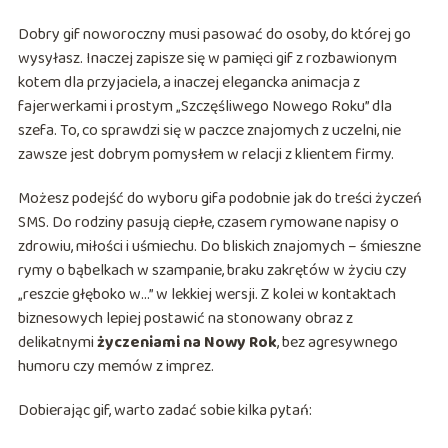
Dobry gif noworoczny musi pasować do osoby, do której go
wysyłasz. Inaczej zapisze się w pamięci gif z rozbawionym
kotem dla przyjaciela, a inaczej elegancka animacja z
fajerwerkami i prostym „Szczęśliwego Nowego Roku” dla
szefa. To, co sprawdzi się w paczce znajomych z uczelni, nie
zawsze jest dobrym pomysłem w relacji z klientem firmy.
Możesz podejść do wyboru gifa podobnie jak do treści życzeń
SMS. Do rodziny pasują ciepłe, czasem rymowane napisy o
zdrowiu, miłości i uśmiechu. Do bliskich znajomych – śmieszne
rymy o bąbelkach w szampanie, braku zakrętów w życiu czy
„reszcie głęboko w…” w lekkiej wersji. Z kolei w kontaktach
biznesowych lepiej postawić na stonowany obraz z
delikatnymi
życzeniami na Nowy Rok
, bez agresywnego
humoru czy memów z imprez.
Dobierając gif, warto zadać sobie kilka pytań: