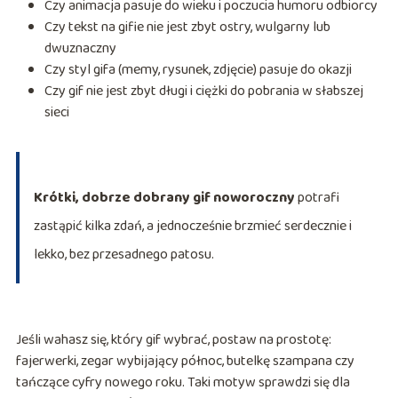
Czy animacja pasuje do wieku i poczucia humoru odbiorcy
Czy tekst na gifie nie jest zbyt ostry, wulgarny lub
dwuznaczny
Czy styl gifa (memy, rysunek, zdjęcie) pasuje do okazji
Czy gif nie jest zbyt długi i ciężki do pobrania w słabszej
sieci
Krótki, dobrze dobrany gif noworoczny
potrafi
zastąpić kilka zdań, a jednocześnie brzmieć serdecznie i
lekko, bez przesadnego patosu.
Jeśli wahasz się, który gif wybrać, postaw na prostotę:
fajerwerki, zegar wybijający północ, butelkę szampana czy
tańczące cyfry nowego roku. Taki motyw sprawdzi się dla