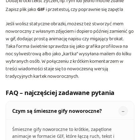
Dodaj krótki tekst życzeń, np. rym lub jedno mocne zdanie
Zapisz plik jako
GIF
i przetestuj, czy poprawnie się zapętla
Jeśli wolisz statyczne obrazki, możesz też stworzyć mem
noworoczny z własnym zdjęciem i dopiero później zamienić go
w gif, dodając prostą animację napisu czy migający brokat.
Taka forma świetnie sprawdza się jako grafika profilowa na
noc sylwestrową albo jako „kartka” wysyłana mailem do kilku
wybranych osób. W połączeniu z krótkim komentarzem w
treści wiadomości staje się to nowoczesną wersją
tradycyjnych kartek noworocznych.
FAQ – najczęściej zadawane pytania
Czym są śmieszne gify noworoczne?
Śmieszne gify noworoczne to krótkie, zapętlone
animacje w formacie GIF, które łączą ruch, tekst i