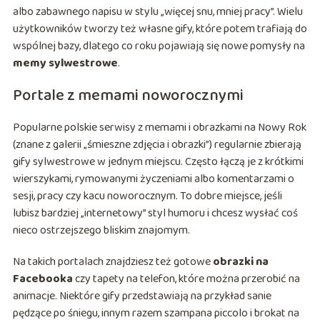
albo zabawnego napisu w stylu „więcej snu, mniej pracy”. Wielu
użytkowników tworzy też własne gify, które potem trafiają do
wspólnej bazy, dlatego co roku pojawiają się nowe pomysły na
memy sylwestrowe
.
Portale z memami noworocznymi
Popularne polskie serwisy z memami i obrazkami na Nowy Rok
(znane z galerii „śmieszne zdjęcia i obrazki”) regularnie zbierają
gify sylwestrowe w jednym miejscu. Często łączą je z krótkimi
wierszykami, rymowanymi życzeniami albo komentarzami o
sesji, pracy czy kacu noworocznym. To dobre miejsce, jeśli
lubisz bardziej „internetowy” styl humoru i chcesz wysłać coś
nieco ostrzejszego bliskim znajomym.
Na takich portalach znajdziesz też gotowe
obrazki na
Facebooka
czy tapety na telefon, które można przerobić na
animacje. Niektóre gify przedstawiają na przykład sanie
pędzące po śniegu, innym razem szampana piccolo i brokat na