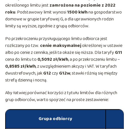
określonego limitu jest
zamrożona na poziomie z 2022
roku
. Podstawowy limit wynosi
1500 kWh
na gospodarstwo
domowe w grupie taryfowej G, a dla uprawnionych rodzin
limity są wyższe, zgodnie z grupą odbiorców.
Po przekroczeniu przysługującego limitu odbiorca jest
rozliczany po tzw.
cenie maksymalnej
określonej w ustawie
albo po cenie z cennika, jeśli ta okaże się niższa. Dla taryfy
G11
cena do limitu to
0,5092 zł/kWh
, a po przekroczeniu limitu –
0,8585 zł/kWh
, z uwzględnieniem akcyzy i VAT. W taryfach
dwustrefowych, jak
G12
czy
G12w
, stawki różnią się między
strefą dzienną i nocną.
Aby łatwiej porównać korzyści z tytułu limitów dla różnych
grup odbiorców, warto spojrzeć na proste zestawienie:
Grupa odbiorcy